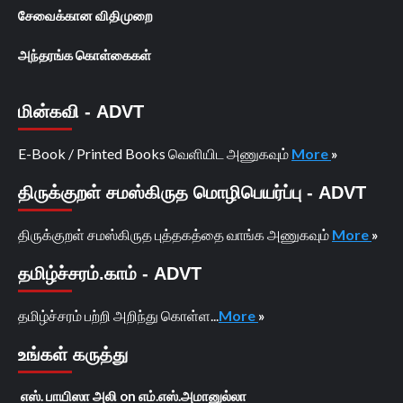
சேவைக்கான விதிமுறை
அந்தரங்க கொள்கைகள்
மின்கவி - ADVT
E-Book / Printed Books வெளியிட அணுகவும்
More
»
திருக்குறள் சமஸ்கிருத மொழிபெயர்ப்பு - ADVT
திருக்குறள் சமஸ்கிருத புத்தகத்தை வாங்க அணுகவும்
More
»
தமிழ்ச்சரம்.காம் - ADVT
தமிழ்ச்சரம் பற்றி அறிந்து கொள்ள...
More
»
உங்கள் கருத்து
எஸ். பாயிஸா அலி
on
எம்.எஸ்.அமானுல்லா