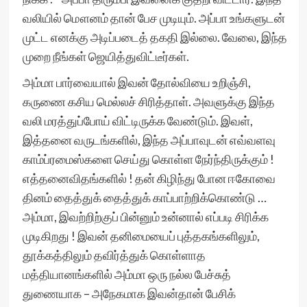
வலியில் மௌனம் தான் பேச முடியும். அப்பா உங்களுடன்
முட்ட எனக்கு அடிப்படைத் தகதி இல்லை. வேலை, இந்த
முறை நீங்கள் ஜெயித்துவிட்டீர்கள்.
அம்மா பார்வையால் இவன் தோல்வியை உறிஞ்சி,
கருணை கசிய மெல்லச் சிரித்தாள். அவளுக்கு இந்த
வலி மரத்துப்போய் விட்டிருக்க வேண்டும். இவள்,
இத்தனை வருடங்களில், இந்த அப்பாவுடன் எவ்வளவு
காம்ப்ரமைஸ்களை செய்து கொள்ள நேர்ந்திருக்கும் !
எத்தனைவிதங்களில் ! தன் கிழிந்து போன ஈகோவை
தினம் தைத்துக் தைத்துக் காப்பாற்றிக்கொண்டு …
அம்மா, இவற்றிற்குப் பின்னும் உன்னால் எப்படி சிரிக்க
முடிகிறது ! இவன் தனிமையைப் புத்தகங்களிலும்,
தூக்கத்திலும் தவிர்த்துக் கொள்ளாத
மத்தியானங்களில் அம்மா ஒரு நல்ல பேச்சுத்
துணையாக – அநேகமாக இவன்தான் பேசிக்