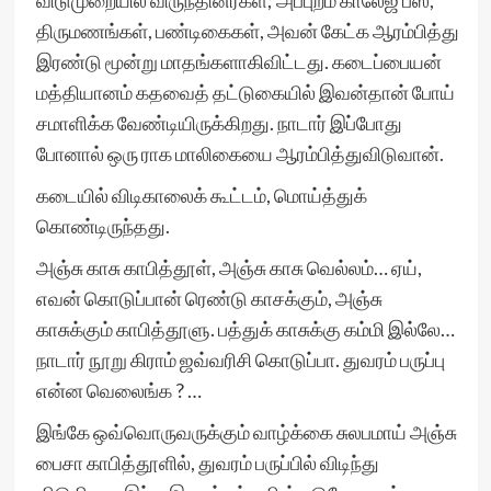
விடுமுறையில் விருந்தினர்கள்; அப்புறம் காலேஜ் பீஸ்;
திருமணங்கள், பண்டிகைகள், அவன் கேட்க ஆரம்பித்து
இரண்டு மூன்று மாதங்களாகிவிட்டது. கடைப்பையன்
மத்தியானம் கதவைத் தட்டுகையில் இவன்தான் போய்
சமாளிக்க வேண்டியிருக்கிறது. நாடார் இப்போது
போனால் ஒரு ராக மாலிகையை ஆரம்பித்துவிடுவான்.
கடையில் விடிகாலைக் கூட்டம், மொய்த்துக்
கொண்டிருந்தது.
அஞ்சு காசு காபித்தூள், அஞ்சு காசு வெல்லம்… ஏய்,
எவன் கொடுப்பான் ரெண்டு காசக்கும், அஞ்சு
காசுக்கும் காபித்தூளு. பத்துக் காசுக்கு கம்மி இல்லே…
நாடார் நூறு கிராம் ஜவ்வரிசி கொடுப்பா. துவரம் பருப்பு
என்ன வெலைங்க ? …
இங்கே ஒவ்வொருவருக்கும் வாழ்க்கை சுலபமாய் அஞ்சு
பைசா காபித்தூளில், துவரம் பருப்பில் விடிந்து