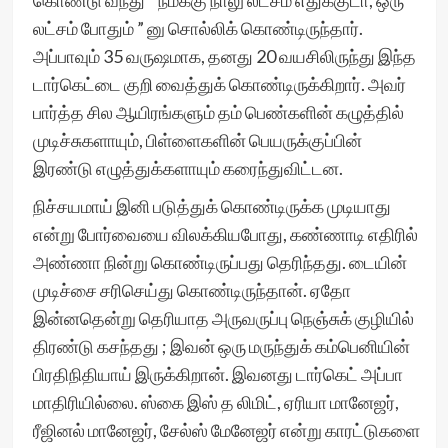
கொண்டு வந்து “ நமக்கு நாலு லட்சம் எதுக்குடா, ஒரு
லட்சம் போதும் ” னு சொல்லிக் கொண்டிருந்தார்.
அப்பாவும் 35 வருஷமாக, தனது 20 வயசிலிருந்து இந்த
டார்கெட்டை குறி வைத்துக் கொண்டிருக்கிறார். அவர்
பார்த்த சில ஆயிரங்களும் தம் பெண்களின் கழுத்தில்
முடிச்சுகளாயும், பிள்ளைகளின் பெயருக்குப்பின்
இரண்டு எழுத்துக்களாயும் கரைந்துவிட்டன.
நிச்சயமாய் இனி படுத்துக் கொண்டிருக்க முடியாது
என்று போர்வையை விலக்கியபோது, கண்ணாடி எதிரில்
அண்ணா நின்று கொண்டிருப்பது தெரிந்தது. டையின்
முடிச்சை சரிசெய்து கொண்டிருந்தான். ஏதோ
இன்னதென்று தெரியாத அருவருப்பு நெஞ்சுக் குழியில்
திரண்டு கசந்தது ; இவன் ஒரு மருந்துக் கம்பெனியின்
பிரதிநிதியாய் இருக்கிறான். இவனது டார்கெட் அப்பா
மாதிரியில்லை. ஸ்கை இஸ் த லிமிட், ஏரியா மானேஜர்,
ரீஜினல் மானேஜர், சேல்ஸ் மேனேஜர் என்று காரட்டுகளை