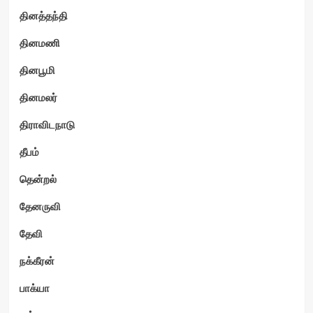
தினத்தந்தி
தினமணி
தினபூமி
தினமலர்
திராவிடநாடு
தீபம்
தென்றல்
தேனருவி
தேவி
நக்கீரன்
பாக்யா