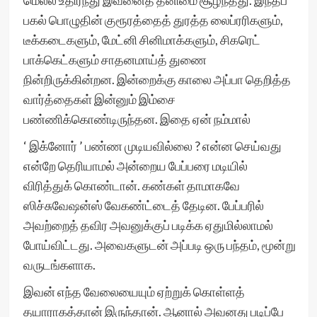
மெல்ல உதிர்ந்து இவனைத் தனிமை சூழ்ந்தது. இந்தப்
பகல் பொழுதின் குரூரத்தைத் துரத்த லைப்ரரிகளும்,
டீக்கடைகளும், மேட்னி சினிமாக்களும், சிகரெட்
பாக்கெட்களும் சாதனமாய்த் துணை
நின்றிருக்கின்றன. இன்றைக்கு காலை அப்பா தெறித்த
வார்த்தைகள் இன்னும் இம்சை
பண்ணிக்கொண்டிருந்தன. இதை ஏன் நம்மால்
‘ இக்னோர் ’ பண்ண முடியவில்லை ? என்ன செய்வது
என்றே தெரியாமல் அன்றைய பேப்பரை மடியில்
விரித்துக் கொண்டான். கண்கள் தாமாகவே
ஸிச்சுவேஷன்ஸ் வேகண்ட்டைத் தேடின. பேப்பரில்
அவற்றைத் தவிர அவனுக்குப் படிக்க ஏதுமில்லாமல்
போய்விட்டது. அவைகளுடன் அப்படி ஒரு பந்தம், மூன்று
வருடங்களாக.
இவன் எந்த வேலையையும் ஏற்றுக் கொள்ளத்
தயாராகத்தான் இருந்தான். ஆனால் அவனது படிப்பே