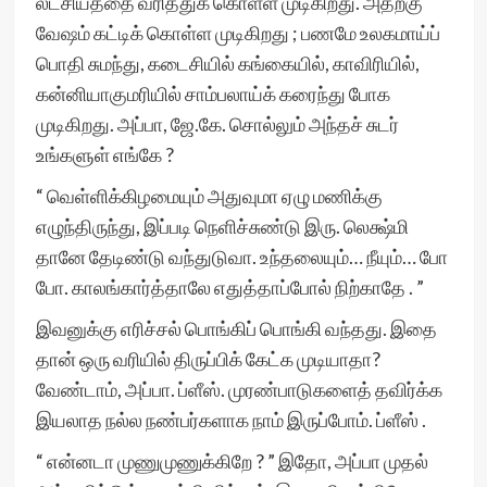
லட்சியத்தை வரித்துக் கொள்ள முடிகிறது. அதற்கு
வேஷம் கட்டிக் கொள்ள முடிகிறது ; பணமே உலகமாய்ப்
பொதி சுமந்து, கடைசியில் கங்கையில், காவிரியில்,
கன்னியாகுமரியில் சாம்பலாய்க் கரைந்து போக
முடிகிறது. அப்பா, ஜே.கே. சொல்லும் அந்தச் சுடர்
உங்களுள் எங்கே ?
“ வெள்ளிக்கிழமையும் அதுவுமா ஏழு மணிக்கு
எழுந்திருந்து, இப்படி நெளிச்சுண்டு இரு. லெக்ஷ்மி
தானே தேடிண்டு வந்துடுவா. உந்தலையும்… நீயும்… போ
போ. காலங்கார்த்தாலே எதுத்தாப்போல் நிற்காதே . ”
இவனுக்கு எரிச்சல் பொங்கிப் பொங்கி வந்தது. இதை
தான் ஒரு வரியில் திருப்பிக் கேட்க முடியாதா?
வேண்டாம், அப்பா. ப்ளீஸ். முரண்பாடுகளைத் தவிர்க்க
இயலாத நல்ல நண்பர்களாக நாம் இருப்போம். ப்ளீஸ் .
“ என்னடா முணுமுணுக்கிறே ? ” இதோ, அப்பா முதல்