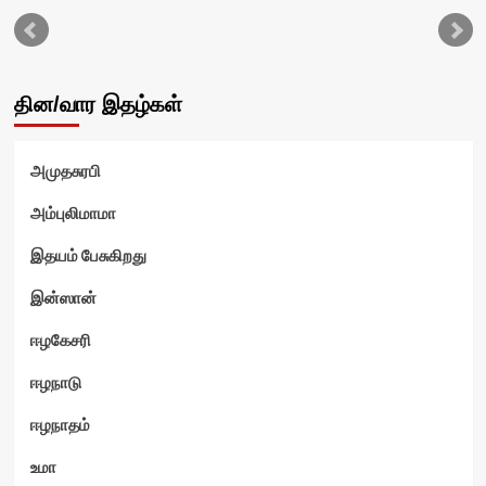
ஸ்
தின/வார இதழ்கள்
அமுதசுரபி
அம்புலிமாமா
இதயம் பேசுகிறது
இன்ஸான்
ஈழகேசரி
ஈழநாடு
ஈழநாதம்
உமா