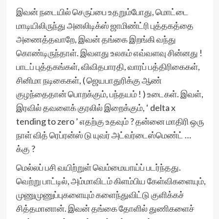
இவன் நடையில் செருப்பை உதறும்போது, மொட்டை
மாடியிலிருந்து அனலிடிக்ஸ் ஜாமிண்ட்ரி புத்தகத்தை
அணைத்தவாறே, இவன் தங்கை இறங்கி வந்து
கொண்டிருந்தாள். இவளது உலகம் எவ்வளவு சின்னது !
பாடப் புத்தகங்கள், விவிதபாரதி, வாரப் பத்திரிகைகள்,
சினிமா நடிகைகள், ( ஜெயபாதுரிக்கு ஆண்
குழந்தைதான் பொறக்கும், பந்தயம் ! ) உடைகள். இவள்,
இரவில் தவளைக் குரலில் இறைக்கும், ‘ delta x
tending to zero ’ எதற்கு உதவும் ? தன்னை மாதிரி ஒரு
நாள் வித் ரெப்ரன்ஸ் டு யுவர் அட்வர்டைஸ்மெண்ட் …
க்கு ?
மெல்லப் பசி வயிற்றுள் வெம்மையாய்ப் படர்ந்தது.
வெற்று பாட்டில், அம்மாவிடம் கிளம்பிய கேள்விகளையும்,
முணுமுணுப்புகளையும் களைந்துவிட்டு குளிக்கச்
சித்தமானான். இவன் தங்கை தோளில் துணிகளைச்