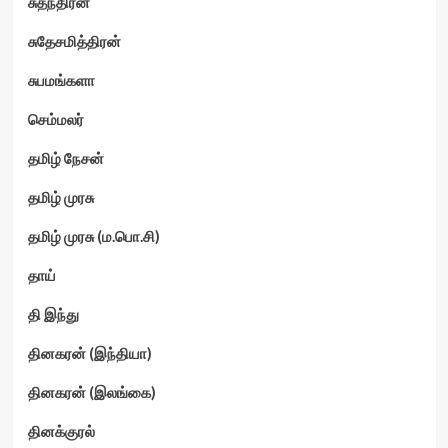
சுதந்திரன்
சுதேசமித்திரன்
சுபமங்களா
செம்மலர்
தமிழ் நேசன்
தமிழ் முரசு
தமிழ் முரசு (ம.பொ.சி)
தாய்
தி இந்து
தினகரன் (இந்தியா)
தினகரன் (இலங்கை)
தினக்குரல்