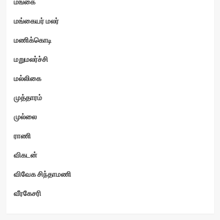
மங்கை
மங்கையர் மலர்
மணிக்கொடி
மறுமலர்ச்சி
மல்லிகை
முத்தாரம்
முல்லை
ராணி
விகடன்
விவேக சிந்தாமணி
வீரகேசரி