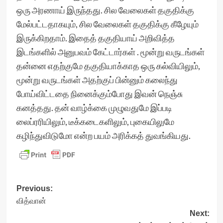
ஒரு அரணாய் இருந்தது. சில வேலைகள் தகுதிக்கு
மேல்பட்டதாகயும், சில வேலைகள் தகுதிக்கு கீழேயும்
இருக்கிறதாம். இதைத் தகுதியாய் அறிவித்த
இடங்களில் அனுபவம் கேட்டார்கள் . மூன்று வருடங்கள்
தன்னை எதற்குமே தகுதியாக்காத ஒரு கல்வியிலும்,
மூன்று வருடங்கள் அதற்குப் பின்னும் கலைந்து
போய்விட்டதை நினைக்கும்போது இவன் நெஞ்சு
கனத்தது. தன் வாழ்க்கை முழுவதுமே இப்படி
லைப்ரரியிலும், டீக்கடைகளிலும், புகையிலுமே
கழிந்துவிடுமோ என்ற பயம் அரிக்கத் துவங்கியது.
Post
Previous:
வித்வான்
navigation
Next: