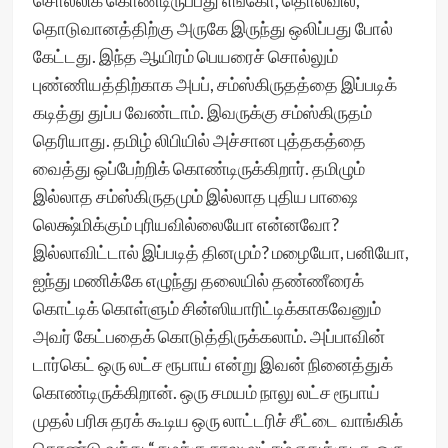
சொல்லிக் கொண்டிருப்பது எங்கோ, தொலவில்,
தொடுவானத்திற்கு அருகே இருந்து ஒலிப்பது போல்
கேட்டது. இந்த ஆயிரம் பெயரைச் சொல்லும்
புண்ணியத்திற்காக அபப், சம்ஸ்கிருதத்தை இப்படிக்
கடித்து துப்ப வேண்டாம். இவருக்கு சம்ஸ்கிருதம்
தெரியாது. தமிழ் லிபியில் அச்சான புத்தகத்தை
வைத்து ஒப்பேற்றிக் கொண்டிருக்கிறார். தமிழும்
இல்லாத சம்ஸ்கிருதமும் இல்லாத புதிய பாஷை
லெக்ஷ்மிக்கும் புரியவில்லையோ என்னவோ?
இல்லாவிட்டால் இப்படித் தினமும்? மழையோ, பனியோ,
ஐந்து மணிக்கே எழுந்து தலையில் தண்ணீரைக்
கொட்டிக் கொள்ளும் சின்ஸியாரிட்டிக்காகவேனும்
அவர் கேட்பதைக் கொடுத்திருக்கலாம். அப்பாவின்
டார்கெட் ஒரு லட்ச ரூபாய் என்று இவன் நினைத்துக்
கொண்டிருக்கிறான். ஒரு சமயம் நாலு லட்ச ரூபாய்
முதல் பரிசு தரக் கூடிய ஒரு லாட்டரிச் சீட்டை வாங்கிக்