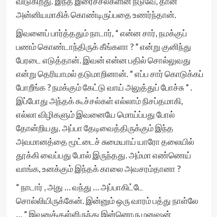
விடுகிறது. இந்த இரைச்சல்களின் நடுவே, தான்
அன்னியமாகிக் கொண்டிருப்பதை உணர்ந்தான்.
இவனைப் பார்த்ததும் நாடார், “ என்ன சார், நமக்குப்
பணம் கொண்டாந்திருக் கீங்களா ? ” என்று குனிந்து
பேரடை எடுத்தான். இவன் என்ன பதில் சொல்லுவது
என்று தெரியாமல் தடுமாறினான். “ எப்ப சார் கொடுக்கப்
போறீங்க ? நமக்கும் கேட்டு வாய் அலுத்துப் போச்சு ” .
இப்போது அந்தக் கூச்சல்கள் எல்லாம் நிசப்தமாகி,
எல்லா விழிகளும் இவனையே மொய்ப்பது போல்
தோன்றியது. அப்பா தேடிவைத்திருக்கும் இந்த
அவமானத்தை மூட்டைச் சுமையாய் யாரோ தலையில்
தூக்கி வைப்பது போல் இருந்தது. அம்மா எண்ணெய்
வாங்க, உனக்கும் இந்தக் காலை அவசரம்தானா ?
“ நாடார் , அது … வந்து … அப்பாகிட்டே
சொல்லியிருக்கேன். இன்னும் ஒரு வாரம் பத்து நாள்லே
… ” இவனுக்குள்ளிருந்து இன்னொரு மனுஷன்