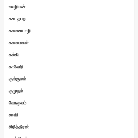
ஊழியன்
கசடதபற
கணையாழி
கலைமகள்
கல்கி
காவேரி
குங்குமம்
குமுதம்
கோகுலம்
சாவி
சிரித்திரன்