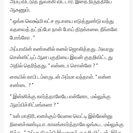
அம்பு விட்டுத் துவக்கி விட்டார். இதை நிருத்தியே
ஆகணும்.
“ ஒங்க லெக்ஷ்மி லட்ச ரூபாயை எடுத்துண்டு வந்து
கதவைத் தட்றப்போ நான் போய் திறக்கலை. நீங்களே
போங்கோ . ”
அப்பாவின் கண்களில் கனல் ஜொலித்தது. அவரது
சென்ஸிட்டிப் ஆன பகுதியை இவன் குதறிவிட்டது
அதில் தெரிந்தது. “ என்னடா சொன்னே ? ”
கையில் காபி டம்ளருடன் அம்மா வந்தாள். “ என்ன
சண்டை ? ”
“ இன்னிக்கு கார்த்தாலேயே என்னோட மல்லுக்கு
ஆரம்பிச்சிட்டீங்களா ? ”
“ உன் மாதிரி, எனக்கும் வேலை வெட்டி இல்லேன்னு
நினைச்சுண்டியா. காலங்கார்த்தாலே ஒங்கூட மல்லுக்கு
நிக்க . ” அப்பா திரும்பி இவனைக் குதறி விட்டார். இந்த