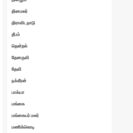
தினமலர்
திராவிடநாடு
தீபம்
தென்றல்
தேனருவி
தேவி
நக்கீரன்
பாக்யா
மங்கை
மங்கையர் மலர்
மணிக்கொடி