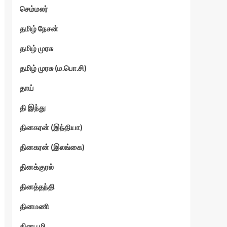
செம்மலர்
தமிழ் நேசன்
தமிழ் முரசு
தமிழ் முரசு (ம.பொ.சி)
தாய்
தி இந்து
தினகரன் (இந்தியா)
தினகரன் (இலங்கை)
தினக்குரல்
தினத்தந்தி
தினமணி
தினபூமி