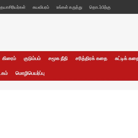
யாசிரியர்கள்
சுயவிபரம்
உங்கள் கருத்து
தொடர்பிற்கு
கிரைம்
குடும்பம்
சமூக நீதி
சரித்திரக் கதை
சுட்டிக் க
டகம்
மொழிபெயர்ப்பு