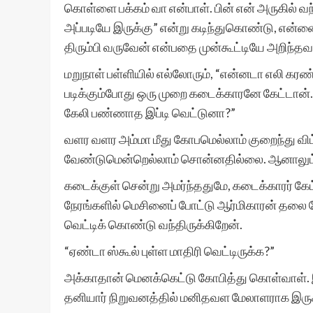
கொள்ளை பக்கம் வா என்பாள். பின் என் அருகில் வந்து
அப்படியே இருக்கு” என்று கடிந்துகொண்டு, என்ன
திரும்பி வருவேன் என்பதை முன்கூட்டியே அறிந்தவ
மறுநாள் பள்ளியில் எல்லோரும், “என்னடா எலி கரண்
படிக்கும்போது ஒரு முறை கடைக்காரனே கேட்டான்.
கேலி பண்ணாத இப்டி வெட்டுனா?”
வளர வளர அம்மா மீது கோபமெல்லாம் குறைந்து விட்ட
வேண்டுமென்றெல்லாம் சொன்னதில்லை. ஆனாலும் 
கடைக்குள் சென்று அமர்ந்ததுமே, கடைக்காரர் கேட
நேரங்களில் மெசினைப் போட்டு ஆர்மிகாரன் தலை போல
வெட்டிக் கொண்டு வந்திருக்கிறேன்.
“ஏண்டா ஸ்கூல் புள்ள மாதிரி வெட்டிருக்க?”
அக்காதான் மெனக்கெட்டு கோபித்து கொள்வாள். 
தனியார் நிறுவனத்தில் மனிதவள மேலாளராக இருக