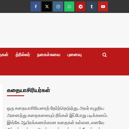
Facebook
Twitter
Instagram
Whatsapp
Telegram
Tumblr
YouTube
தைகள்
த்ரில்லர்
நகைச்சுவை
புனைவு
கதையாசிரியர்கள்
ஒரு கதையாசிரியரைத் தேர்ந்தெடுத்து, அவர் எழுதிய
அனைத்து கதைகளையும் நீங்கள் இப்போது படிக்கலாம்.
இங்கே ஆயிரக்கணக்கான கதைகள் உள்ளன, எனவே