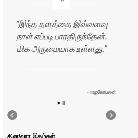
இந்த தளத்தை இவ்வளவு
நாள் எப்படி பாரதிருந்தேன்.
மிக அருமையாக உள்ளது.
தள
ராஜகோபலன்
இயங
இருக
தின/வார இதழ்கள்