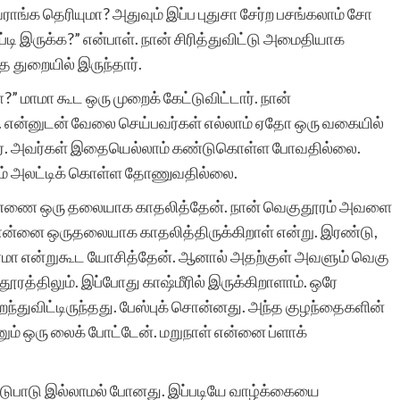
ராங்க தெரியுமா? அதுவும் இப்ப புதுசா சேர்ற பசங்கலாம் சோ
்டி இருக்க?” என்பாள். நான் சிரித்துவிட்டு அமைதியாக
ே துறையில் இருந்தார்.
சிறுகதை என்னும்
” மாமா கூட ஒரு முறைக் கேட்டுவிட்டார். நான்
அற்புதமான கலை
. என்னுடன் வேலை செய்பவர்கள் எல்லாம் ஏதோ ஒரு வகையில்
வடிவத்திற்கு உயிர்
தனர். அவர்கள் இதையெல்லாம் கண்டுகொள்ள போவதில்லை.
கொடுத்து அறிவியல்,
ம் அலட்டிக் கொள்ள தோணுவதில்லை.
 பெண்ணை ஒரு தலையாக காதலித்தேன். நான் வெகுதூரம் அவளை
குடும்பம், க்ரைம் என்று
் என்னை ஒருதலையாக காதலித்திருக்கிறாள் என்று. இரண்டு,
பலதரப்பட்ட
லாமா என்றுகூட யோசித்தேன். ஆனால் அதற்குள் அவளும் வெகு
கதைகளை எழுதவும்
ூரத்திலும். இப்போது காஷ்மீரில் இருக்கிறாளாம். ஒரே
ந்துவிட்டிருந்தது. பேஸ்புக் சொன்னது. அந்த குழந்தைகளின்
படிக்கவும் ஊக்குவித்து
ும் ஒரு லைக் போட்டேன். மறுநாள் என்னை ப்ளாக்
வரும் சிறுகதைகள்.காம்
தளத்தின் செயல்பாடு
ஈடுபாடு இல்லாமல் போனது. இப்படியே வாழ்க்கையை