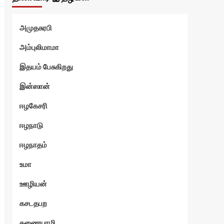
அமுதசுரபி
அம்புலிமாமா
இதயம் பேசுகிறது
ோடு
இன்ஸான்
ஈழகேசரி
ஈழநாடு
ஈழநாதம்
உமா
ஊழியன்
கசடதபற
கணையாழி