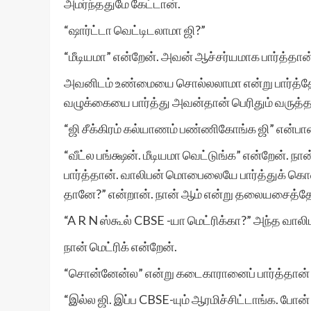
அமர்ந்ததுமே கேட்டான்.
“ஷார்ட்டா வெட்டிடலாமா ஜி?”
“மீடியமா” என்றேன். அவன் ஆச்சர்யமாக பார்த்தான்
அவனிடம் உண்மையை சொல்லலாமா என்று பார்த்தே
வழுக்கையை பார்த்து அவன்தான் பெரிதும் வருத்தப
“ஜி சீக்கிரம் கல்யாணம் பண்ணிகோங்க ஜி” என்பான
“வீட்ல பங்க்ஷன். மீடியமா வெட்டுங்க” என்றேன
பார்த்தான். வாலிபன் மொபைலையே பார்த்துக் கொண்டி
தானே?” என்றான். நான் ஆம் என்று தலையசைத்தே
“A R N ஸ்கூல் CBSE -யா மெட்ரிக்கா?” அந்த வால
நான் மெட்ரிக் என்றேன்.
“சொன்னேன்ல” என்று கடைகாரானைப் பார்த்தான்
“இல்ல ஜி. இப்ப CBSE-யும் ஆரமிச்சிட்டாங்க. போன