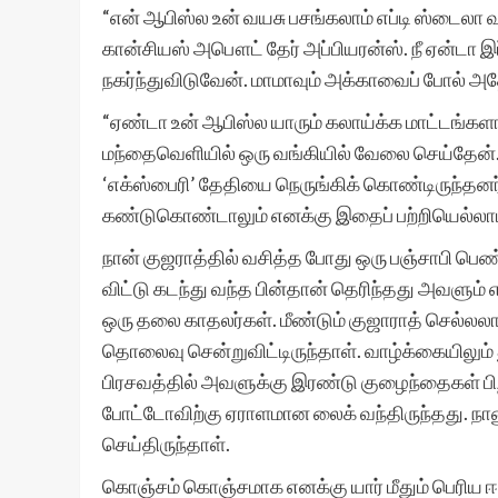
“என் ஆபிஸ்ல உன் வயசு பசங்கலாம் எப்டி ஸ்டைலா வ
கான்சியஸ் அபௌட் தேர் அப்பியரன்ஸ். நீ ஏன்டா இப
நகர்ந்துவிடுவேன். மாமாவும் அக்காவைப் போல் அத
“ஏண்டா உன் ஆபிஸ்ல யாரும் கலாய்க்க மாட்டங்களா?
மந்தைவெளியில் ஒரு வங்கியில் வேலை செய்தேன்
‘எக்ஸ்பைரி’ தேதியை நெருங்கிக் கொண்டிருந்
கண்டுகொண்டாலும் எனக்கு இதைப் பற்றியெல்லா
நான் குஜராத்தில் வசித்த போது ஒரு பஞ்சாபி
விட்டு கடந்து வந்த பின்தான் தெரிந்தது அவளும
ஒரு தலை காதலர்கள். மீண்டும் குஜாராத் செல்ல
தொலைவு சென்றுவிட்டிருந்தாள். வாழ்க்கையிலும் த
பிரசவத்தில் அவளுக்கு இரண்டு குழைந்தைகள் பிற
போட்டோவிற்கு ஏராளமான லைக் வந்திருந்தது. நான
செய்திருந்தாள்.
கொஞ்சம் கொஞ்சமாக எனக்கு யார் மீதும் பெரிய 