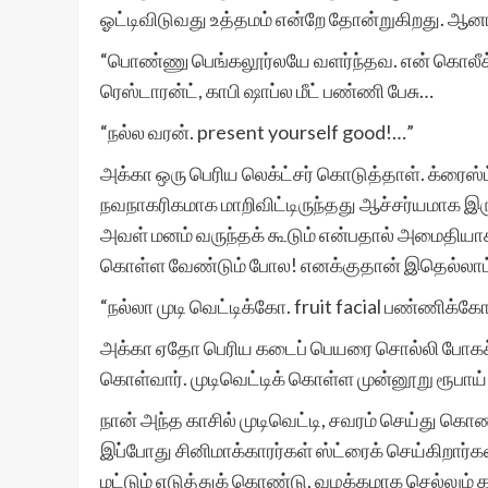
ஓட்டிவிடுவது உத்தமம் என்றே தோன்றுகிறது. ஆனா
“பொண்ணு பெங்கலூர்லயே வளர்ந்தவ. என் கொலீக்க
ரெஸ்டாரன்ட், காபி ஷாப்ல மீட் பண்ணி பேசு…
“நல்ல வரன். present yourself good!…”
அக்கா ஒரு பெரிய லெக்ட்சர் கொடுத்தாள். க்ரைஸ்
நவநாகரிகமாக மாறிவிட்டிருந்தது ஆச்சர்யமாக இர
அவள் மனம் வருந்தக் கூடும் என்பதால் அமைதியாக 
கொள்ள வேண்டும் போல! எனக்குதான் இதெல்லாம் பி
“நல்லா முடி வெட்டிக்கோ. fruit facial பண்ணிக்க
அக்கா ஏதோ பெரிய கடைப் பெயரை சொல்லி போகச் ச
கொள்வார். முடிவெட்டிக் கொள்ள முன்னூறு ரூபாய் 
நான் அந்த காசில் முடிவெட்டி, சவரம் செய்து கொண
இப்போது சினிமாக்காரர்கள் ஸ்ட்ரைக் செய்கிறார்க
மட்டும் எடுத்துக் கொண்டு, வழக்கமாக செல்லு