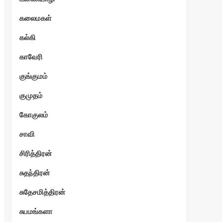
கலைமகள்
கல்கி
காவேரி
குங்குமம்
குமுதம்
கோகுலம்
சாவி
சிரித்திரன்
சுதந்திரன்
சுதேசமித்திரன்
சுபமங்களா