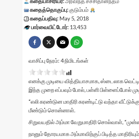
கதையாசிரியர்:
அரவிந்த் சச்சிதானந்தம்
கதைத்தொகுப்பு:
குடும்பம்
கதைப்பதிவு:
May 5, 2018
பார்வையிட்டோர்:
13,453
வாசிப்பு நேரம்:
4
நிமிடங்கள்
எனக்கு முடியை வித்தியாசமாக, ஸ்டைலாக வெட
இந்த முறை எப்பவும் போல், பள்ளி பிள்ளைப்போல் 
“எலி கரண்டுன மாதிரி கரண்டிட்டு வந்தா வீட்டுக
மீண்டும் சொன்னாள்.
சிறுவயதில் அம்மா வேறுமாதிரி சொல்வாள், “முன்னா
நானும் தோரயமாக அம்மாவிற்குப் பிடித்த மாதிரியும்,