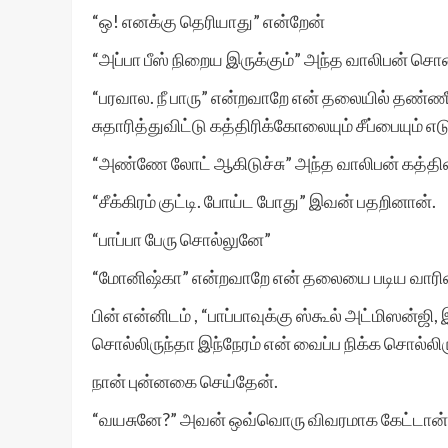
“ஒ! எனக்கு தெரியாது” என்றேன்
“அப்பா பீஸ் நிறைய இருக்கும்” அந்த வாலிபன் சொ
“பரவால. நீ பாரு” என்றவாறே என் தலையில் தண்
சுதாரித்துவிட்டு கத்திரிக்கோலையும் சீப்பையும் எட
“அண்ணே லோட் ஆகிடுச்சு” அந்த வாலிபன் கத்
“சீக்கிரம் குட்டி. போய்ட போது” இவன் பதறினான்.
“பாப்பா பேரு சொல்லுனே”
“மோனிஷ்கா” என்றவாறே என் தலையை படிய வாரி
பின் என்னிடம் , “பாப்பாவுக்கு ஸ்கூல் அட்மிஸன்ஜி
சொல்லிருந்தா இந்நேரம் என் வைப்ப நிக்க சொல்லிர
நான் புன்னகை செய்தேன்.
“வயசுனே?” அவன் ஒவ்வொரு விவரமாக கேட்டான்