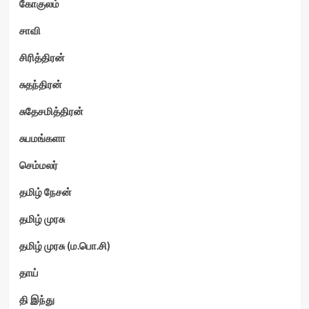
கோகுலம்
சாவி
சிரித்திரன்
சுதந்திரன்
சுதேசமித்திரன்
சுபமங்களா
செம்மலர்
தமிழ் நேசன்
தமிழ் முரசு
தமிழ் முரசு (ம.பொ.சி)
தாய்
தி இந்து