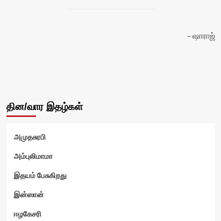
ஷாராஜ்
தின/வார இதழ்கள்
அமுதசுரபி
ஷ்
அம்புலிமாமா
இதயம் பேசுகிறது
இன்ஸான்
ஈழகேசரி