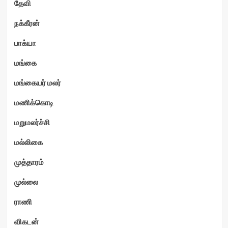
தேவி
நக்கீரன்
பாக்யா
மங்கை
மங்கையர் மலர்
மணிக்கொடி
மறுமலர்ச்சி
மல்லிகை
முத்தாரம்
முல்லை
ராணி
விகடன்