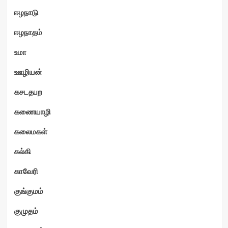
ஈழநாடு
ஈழநாதம்
உமா
ஊழியன்
கசடதபற
கணையாழி
கலைமகள்
கல்கி
காவேரி
குங்குமம்
குமுதம்