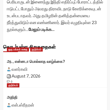
பெரியாருடன் இணைந்து இந்தி எதிர்ப்புப் போராட்டத்தில்
ஈடுபட்டபோதும் அவரது திராவிடநாடு கோரிக்கையுடன்
உடன்படாதவர். அது தமிழரின் தனித்தன்மையை
நீர்த்துவிடும் என எண்ணினார். இவர் எழுதியுள்ள 23
நூல்களும்…
மேலும் படிக்க...
தொடர்புள்ள சிறுகதைகள்
ஒரு பக்கக் கதை
குடும்பம்
அட, என்னடா பொல்லாத வாழ்க்கை?
வளர்கவி
August 7, 2026
0
குடும்பம்
அதிதி
என்.ஸ்ரீதரன்