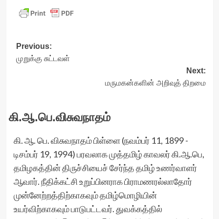
Post
Previous:
முறுக்கு சுட்டவள்
navigation
Next:
மருமகன்களின் அறிவுத் திறமை
கி.ஆ.பெ.விசுவநாதம்
கி. ஆ. பெ. விசுவநாதம் பிள்ளை (நவம்பர் 11, 1899 -
டிசம்பர் 19, 1994) பரவலாக முத்தமிழ் காவலர் கி.ஆ.பெ,
தமிழகத்தின் திருச்சியைச் சேர்ந்த தமிழ் உணர்வாளர்
ஆவார். நீதிக்கட்சி உறுப்பினராக பிராமணரல்லாதோர்
முன்னேற்றத்திற்காகவும் தமிழ்மொழியின்
உயர்விற்காகவும் பாடுபட்டவர். துவக்கத்தில்