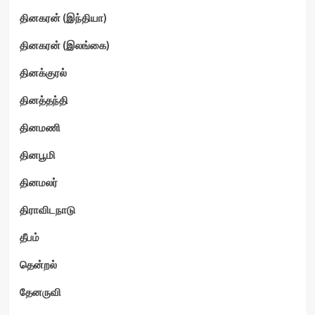
தினகரன் (இந்தியா)
தினகரன் (இலங்கை)
தினக்குரல்
தினத்தந்தி
தினமணி
தினபூமி
தினமலர்
திராவிடநாடு
தீபம்
தென்றல்
தேனருவி