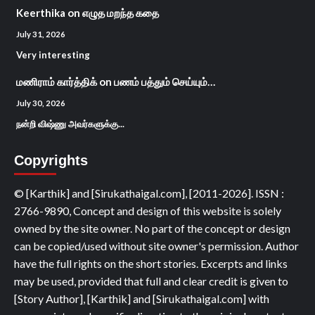
Keerthika
on
எழுத மறந்த கதை
July 31, 2026
Very interesting
மணிராம் கார்த்திக்
on
பணம் பத்தும் செய்யும்…
July 30, 2026
நன்றி விஷ்ணு அவர்களுக்கு...
Copyrights
© [Karthik] and [Sirukathaigal.com], [2011-2026]. ISSN :
2766-9890, Concept and design of this website is solely
owned by the site owner. No part of the concept or design
can be copied/used without site owner's permission. Author
have the full rights on the short stories. Excerpts and links
may be used, provided that full and clear credit is given to
[Story Author], [Karthik] and [Sirukathaigal.com] with