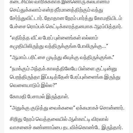
கடைசியில் வாரிசுக்காக இன்னொரு கல்யாணம்
செய்துக்கலாம் என்ற தீர்மானத்திற்கும் வந்து
சேர்ந்துவிட்டார். தோதான நேரம் பார்த்து கோமதியிடம்
பேச்சை ரொம்பக் கெட்டிக்காரத்தனமாக ஆரம்பித்தார்.
“எதிர்த்த வீட்ல பேரப் புள்ளைங்கள் எல்லாம்
கமுதியிலிருந்து வந்திருக்குங்க போலிருக்கு…”
“ஆமாம். பரிட்சை முடிந்து லீவுக்கு வந்திருக்குங்க.”
“நமக்கும் அந்தக் காலத்திலேயே பிள்ளை குட்டின்னு
பெறந்திருந்தா இப்படித்தேன் பேரப்புள்ளைங்க இருந்து
வெளையாடும் இல்ல?”
கோமதி பேசாமல் இருந்தாள்.
“அதுக்கு குடுத்து வைக்கலை” ஏக்கமாகச் சொன்னார்.
சிறிது நேரம் வெத்தலையில் ஆள்காட்டி விரலால்
வாசனைச் சுண்ணாம்பை தடவிக்கொண்டே இருந்தார்.