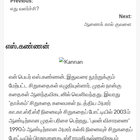
Post
Previous:
எது வளர்ச்சி?
navigation
Next:
ஆணைக் கால் குவளை
எஸ்.கண்ணன்
என் பெயர் எஸ்.கண்ணன். இதுவரை நூற்றுக்கும்
மேற்பட்ட சிறுகதைகள் எழுதியுள்ளார். முதல் நான்கு
கதைகள் ஆனந்தவிகடனில் வெளிவந்தது. இவரது
'தாக்கம்' சிறுகதை கலைமகள் நடத்திய அமரர்
கா.கா.ஸ்ரீ.ஸ்ரீ நினைவுச் சிறுகதைப் போட்டியில் 2003 ம்
ஆண்டிற்கான முதல் பரிசை பெற்றது. 'புலன் விசாரணை'
1990 ம் ஆண்டிற்கான அமரர் கல்கி நினைவுச் சிறுகதைப்
போட்டியில் பிரசுரமானது. ஸ்ரீ ராமகிருஷ்ணவிஜயம்