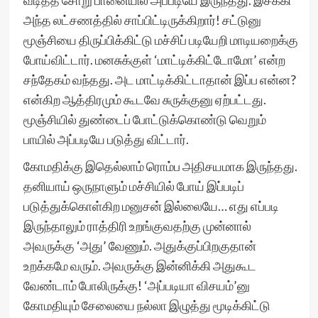
வடித்த சோறு பானையில் அப்படியே இருந்தது. இசக்கி
அந்த லட்சணத்தில் சாப்பிட்டிருக்கிறார்! சட்டுனு
மூஞ்சியை திருப்பிக்கிட்டு மச்சிப் படியேறி மாடியறைக்கு
போய்விட்டார். மனசுக்குள் ‘மாட்டிக்கிட்டோமோ’ என்ற
சந்தேகம் வந்தது. அட மாட்டிக்கிட்டாதான் இப்ப என்ன?
என்கிற ஆத்திரமும் கூடவே சுருக்குனு ஏற்பட்டது.
மூஞ்சியில் துண்டைப் போட்டுக்கொண்டு வெறும்
பாயில் அப்படியே படுத்து விட்டார்.
கோமதிக்கு இதெல்லாம் ரொம்ப அதிசயமாக இருந்தது.
தனியாய் ஒருநாளும் மச்சியில் போய் இப்படிப்
படுத்துக்கொள்கிற மனுசன் இல்லையே… எது எப்படி
இருந்தாலும் ராத்திரி உறங்குவதற்கு முன்னால்
அவருக்கு ‘அது’ வேணும். அதுக்குப்பிறகுதான்
உறக்கமே வரும். அவருக்கு இன்னிக்கி அதுகூட
வேண்டாம் போலிருக்கு! ‘அப்படியா விசயம்’னு
கோமதியும் சேலையை நல்லா இழுத்து மூடிக்கிட்டு