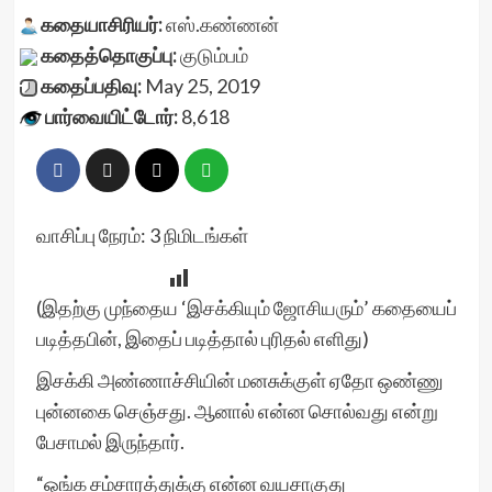
கதையாசிரியர்:
எஸ்.கண்ணன்
கதைத்தொகுப்பு:
குடும்பம்
கதைப்பதிவு:
May 25, 2019
பார்வையிட்டோர்:
8,618
வாசிப்பு நேரம்:
3
நிமிடங்கள்
(இதற்கு முந்தைய ‘
இசக்கியும் ஜோசியரும்
’ கதையைப்
படித்தபின், இதைப் படித்தால் புரிதல் எளிது)
இசக்கி அண்ணாச்சியின் மனசுக்குள் ஏதோ ஒண்ணு
புன்னகை செஞ்சது. ஆனால் என்ன சொல்வது என்று
பேசாமல் இருந்தார்.
“ஒங்க சம்சாரத்துக்கு என்ன வயசாகுது