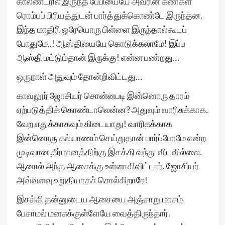
காலண்டரில் இருந்த பேபியையே அவரின் கண்கள்
ரொம்பப் பிரியத்துடன் பார்த்துக்கொண்டே இருந்தன.
இந்த மாதிரி ஒரேயொரு பிள்ளை இருந்தால்கூடப்
போதுமே..! ஆஸ்தியையே கொடுக்கலாமே! இப்ப
ஆஸ்தி மட்டும்தான் இருக்கு! என்ன பண்றது…
ஒருநாள் அதுவும் தோன்றிவிட்டது…
காவலூர் ஜோசியர் சொன்னபடி இன்னொரு தாரம்
ஏற்படுத்திக் கொண்டாலென்ன? அதுவும் வாரிசுக்காக.
வேற எதுக்காகவும் கிடையாது! வாரிசுக்காக
இன்னொரு கல்யாணம் செய்துதான் பார்ப்போமே என்ற
முடிவான தீர்மானத்திற்கு இசக்கி வந்து விடவில்லை.
ஆனால் அந்த ஆசைக்கு உள்ளாகிவிட்டார். ஜோசியர்
அவ்வளவு உறுதியாகச் சொல்கிறாரே!
இசக்கி தன்னுடைய ஆசையை அஞ்சாறு மாசம்
பேசாமல் மனசுக்குள்ளேயே வைத்திருந்தார்.