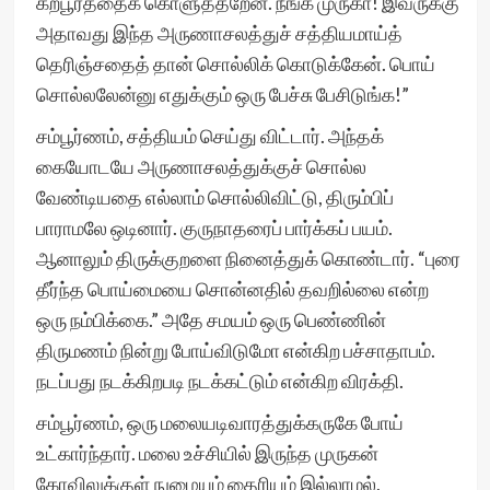
கற்பூரத்தைக் கொளுத்தறேன். நீங்க முருகா! இவருக்கு
அதாவது இந்த அருணாசலத்துச் சத்தியமாய்த்
தெரிஞ்சதைத் தான் சொல்லிக் கொடுக்கேன். பொய்
சொல்லலேன்னு எதுக்கும் ஒரு பேச்சு பேசிடுங்க!”
சம்பூர்ணம், சத்தியம் செய்து விட்டார். அந்தக்
கையோடயே அருணாசலத்துக்குச் சொல்ல
வேண்டியதை எல்லாம் சொல்லிவிட்டு, திரும்பிப்
பாராமலே ஒடினார். குருநாதரைப் பார்க்கப் பயம்.
ஆனாலும் திருக்குறளை நினைத்துக் கொண்டார். “புரை
தீர்ந்த பொய்மையை சொன்னதில் தவறில்லை என்ற
ஒரு நம்பிக்கை.” அதே சமயம் ஒரு பெண்ணின்
திருமணம் நின்று போய்விடுமோ என்கிற பச்சாதாபம்.
நடப்பது நடக்கிறபடி நடக்கட்டும் என்கிற விரக்தி.
சம்பூர்ணம், ஒரு மலையடிவாரத்துக்கருகே போய்
உட்கார்ந்தார். மலை உச்சியில் இருந்த முருகன்
கோவிலுக்குள் நுழையும் தைரியம் இல்லாமல்,