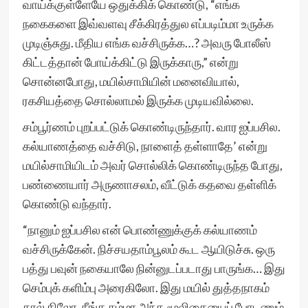
வாய்க்குள்ளேயே ஒதுக்கிக் கொண்டு, “எங்க
நகைகளை இவ்வளவு சீக்கிரத்துல எப்படிம்மா உருக்க
முடிஞ்சுது. மீதிய எங்க வச்சிருக்க…? அவரு போலீஸ்
கிட்டத்தான் போய்க்கிட்டு இருக்காரு,” என்று
சொன்னபோது, மயில்சாமியின் மனைவியால்,
ரகசியத்தை சொல்லாமல் இருக்க முடியவில்லை.
சம்பூர்ணம் புறப்பட்டுக் கொண்டிருந்தார். வார ஐப்பசில.
கல்யாணத்தை வச்சிடு, நாளைத் தள்ளாதே’ என்று
மயில்சாமியிடம் அவர் சொல்லிக் கொண்டிருந்த போது,
பண்ணையார் அருணாசலம், வீட்டுக் கதவை தள்ளிக்
கொண்டு வந்தார்.
“நானும் ஐப்பசில என் பொண்ணுக்குக் கல்யாணம்
வச்சிருக்கேன். நிச்சயதாம்பூலம் கூட ஆயிடுச்சு. ஒரு
பத்து பவுன் நகையாலே நின்னுடப்படாது பாருங்க… இது
செம்புக் களிம்பு அரைகிலோ. இது மயில் துத்தநாகம்
கால் கிலோ. நீங்க சும்மா அந்த மூலிகையைப் போடணும்.