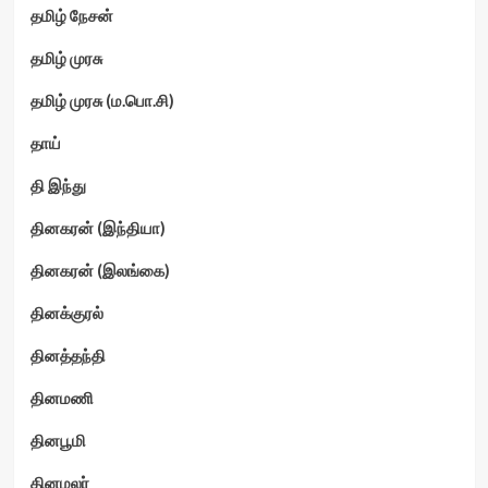
தமிழ் நேசன்
தமிழ் முரசு
தமிழ் முரசு (ம.பொ.சி)
தாய்
தி இந்து
தினகரன் (இந்தியா)
தினகரன் (இலங்கை)
தினக்குரல்
தினத்தந்தி
தினமணி
தினபூமி
தினமலர்