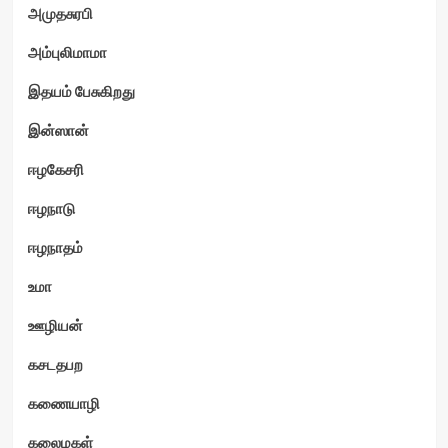
அமுதசுரபி
அம்புலிமாமா
இதயம் பேசுகிறது
ம்
இன்ஸான்
ஈழகேசரி
ஈழநாடு
ஈழநாதம்
உமா
ஊழியன்
கசடதபற
கணையாழி
கலைமகள்