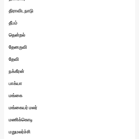
திராவிடநாடு
தீபம்
தென்றல்
தேனருவி
தேவி
நக்கீரன்
பாக்யா
மங்கை
மங்கையர் மலர்
மணிக்கொடி
மறுமலர்ச்சி