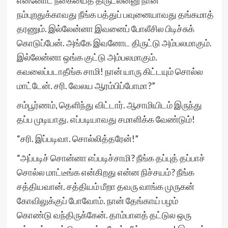
என்னோட நகையைத் திருடலன்னு நான்
நம்புறதுக்காவது நீங்க பத்துப் பவுனையாவது தங்கமாத்
தரணும். இல்லேன்னா இவனைப் போலீசில பிடிச்சுக்
கொடுப்பேன். அங்கே இவனோட திருட்டு அம்பலமாகும்.
இல்லேன்னா ஒங்க குட்டு அம்பலமாகும்.
கவலைப்படாதீங்க சாமி! நான் யாரு கிட்டயும் சொல்ல
மாட்டேன். சரி. வேலய ஆரம்பிப்போமா?”
சம்பூர்ணம், தெளிந்து விட்டார். ஆசாமியிடம் இருந்து
தப்ப முடியாது. எப்படியாவது சமாளிக்க வேண்டும்!
“சரி. இப்படிவா. சொல்லித்தரேன்!”
“அப்படிச் சொன்னா எப்படிச்சாமி? நீங்க தப்புத் தப்பாச்
சொல்ல மாட்டீங்க என்கிறது என்ன நிச்சயம்? நீங்க
சத்தியவான். சத்தியம் மீறா தவரு வாங்க முருகன்
கோவிலுக்குப் போவோம். நான் தேங்காய் பழம்
கொண்டு வந்திருக்கேன். தாம்பாளத் தட்டுல ஒரு