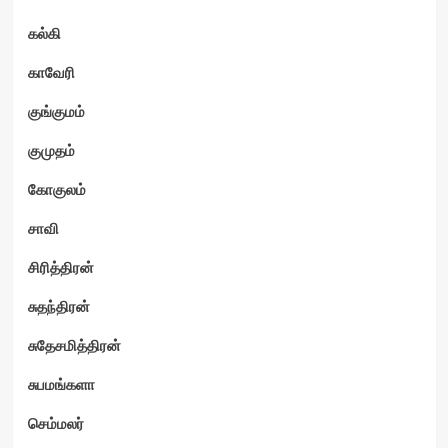
கல்கி
காவேரி
குங்குமம்
குமுதம்
கோகுலம்
சாவி
சிரித்திரன்
சுதந்திரன்
சுதேசமித்திரன்
சுபமங்களா
செம்மலர்