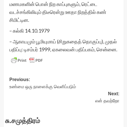
மணமகளின் பொன் நிற காப்புகளும், ரெட்டை
வடச்சங்கிலியும் திடீரென்று ஊதா நிறத்தில் கண்
சிமிட்டின.
– கல்கி 14.10.1979
– ஆகாயமும் பூமியுமாய் (சிறுகதைத் தொகுப்பு), முதல்
பதிப்பு: டிசம்பர் 1999, ஏகலைவன் பதிப்பகம், சென்னை.
Post
Previous:
உண்மை ஒரு நாளைக்கு வெளிப்படும்
navigation
Next:
என் தவற்றோ
சு.சமுத்திரம்