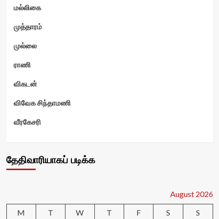
மல்லிகை
முத்தாரம்
முல்லை
ராணி
விகடன்
விவேக சிந்தாமணி
வீரகேசரி
தேதிவாரியாகப் படிக்க
August 2026
M
T
W
T
F
S
S