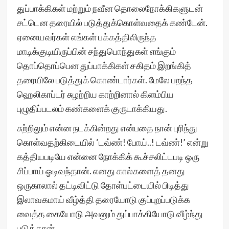
துப்பாக்கிகள் மற்றும் நவீன தொலைநோக்கிகளுடன்
சட்டென தரையில் படுத்துக்கொள்வதைக் கண்டேன்.
ஏனையவர்கள் எங்கள் பக்கத்திலிருந்த
மாடிக்குடியிருப்பின் சந்துபொந்துகள் எங்கும்
தொப்தொப்பென துப்பாக்கிகள் சகிதம் இறங்கித்
தரையிலே படுத்துக் கொண்டார்கள். மேலே பறந்த
ஹெலிகாப்டர் சுழற்றிய காற்றினால் கிளம்பிய
புழுதிப்படலம் கண்களைக் குருடாக்கியது.
சுற்றிலும் என்ன நடக்கின்றது என்பதை நான் புரிந்து
கொள்வதற்கிடையில் ‘டவ்ண்! போய்..! டவ்ண்!’ என்று
கத்தியபடியே என்னை நோக்கிக் கூச்சலிட்டபடி ஒரு
சிப்பாய் ஓடிவந்தான். எனது கால்களைத் தனது
ஒருகாலால் தட்டிவிட்டு தோள்பட்டையில் பிடித்து
இலாவகமாய் வீழ்த்தி தரையோடு குப்புறப்படுக்க
வைத்த கையோடு அவனும் துப்பாக்கியோடு வீழ்ந்து
படுத்தான்.