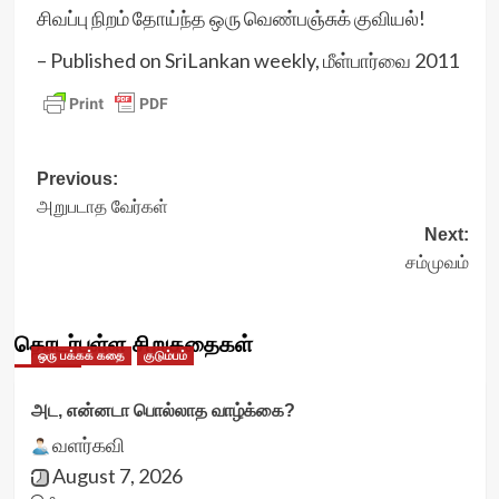
சிவப்பு நிறம் தோய்ந்த ஒரு வெண்பஞ்சுக் குவியல்!
– Published on SriLankan weekly, மீள்பார்வை 2011
Post
Previous:
அறுபடாத வேர்கள்
navigation
Next:
சம்முவம்
தொடர்புள்ள சிறுகதைகள்
ஒரு பக்கக் கதை
குடும்பம்
அட, என்னடா பொல்லாத வாழ்க்கை?
வளர்கவி
August 7, 2026