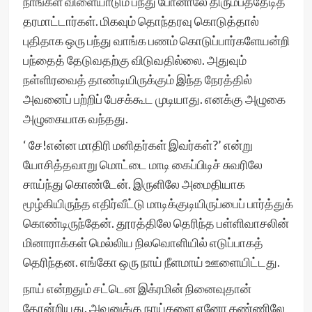
நாங்கள் விளையாடும் பந்து போனாலே திரும்பத்தேடித்
தரமாட்டார்கள். மிகவும் தொந்தரவு கொடுத்தால்
புதிதாக ஒரு பந்து வாங்க பணம் கொடுப்பார்களேயன்றி
பந்தைத் தேடுவதற்கு விடுவதில்லை. அதுவும்
நள்ளிரவைத் தாண்டியிருக்கும் இந்த நேரத்தில்
அவனைப் பற்றிப் பேசக்கூட முடியாது. எனக்கு அழுகை
அழுகையாக வந்தது.
‘ சே!என்ன மாதிரி மனிதர்கள் இவர்கள்?’ என்று
யோசித்தவாறு மொட்டை மாடி கைப்பிடிச் சுவரிலே
சாய்ந்து கொண்டேன். இருளிலே அமைதியாக
மூழ்கியிருந்த எதிர்வீட்டு மாடிக்குடியிருப்பைப் பார்த்துக்
கொண்டிருந்தேன். தூரத்திலே தெரிந்த பள்ளிவாசலின்
மினாராக்கள் மெல்லிய நிலவொளியில் எடுப்பாகத்
தெரிந்தன. எங்கோ ஒரு நாய் நீளமாய் ஊளையிட்டது.
நாய் என்றதும் சட்டென இக்ரமின் நினைவுதான்
தோன்றியது. அவனுக்கு நாய்களை ஏனோ கண்ணிலே