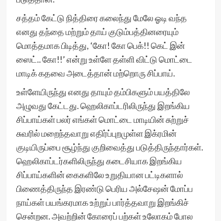
சத்தம் கேட்டு நித்திரை கலைந்து மேலே ஓடி வந்த
எனது தந்தை மற்றும் தாய் குடும்பத்தினரையும்
மொத்தமாக பிடித்து, ‘கோ! கோ பெக்!! கெட் இன்
ஸைட்.. கோ!!’ என்று உள்ளே தள்ளி விட்டு மொட்டை
மாடிக் கதவை அடைத்தான் மற்றொரு சிப்பாய்.
உள்ளேயிருந்து எனது தாயும் தம்பிகளும் பயத்திலே
அழுவது கேட்டது. ஹெலிகாப்டரிலிருந்து இறங்கிய
சிப்பாய்கள் பலர் எங்கள் மொட்டை மாடியின் சுற்றுச்
சுவரில் மறைந்தவாறு எதிர்ப்புறமுள்ள இக்ரமின்
குடியிருப்பை சூழ்ந்து குறிவைத்து படுத்திருந்தார்கள்.
ஹெலிகாப்டர்களிலிருந்து கடைசியாக இறங்கிய
சிப்பாய்களின் கைகளிலே உறுதியான பட்டிகளால்
பிணைத்திருந்த இரண்டு பெரிய அல்சேஷன் மோப்ப
நாய்கள் பயங்கரமாக உற்றுப் பார்த்தவாறு இறங்கிச்
சென்றன. அவற்றின் கோரைப் பற்கள் உலோகம் போல