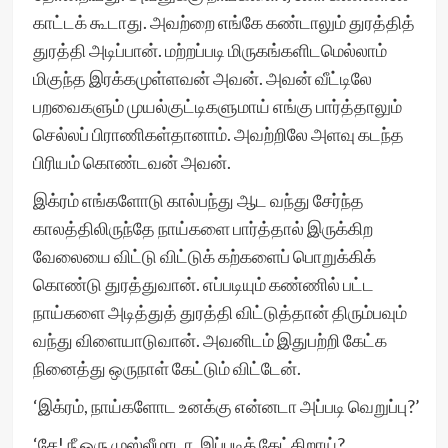
காட்டக் கூடாது. அவற்றை எங்கே கண்டாலும் துரத்தித்
துரத்தி அடிப்பான். மற்றப்படி மிருகங்களிடமெல்லாம்
மிகுந்த இரக்கமுள்ளவன் அவன். அவன் வீட்டிலே
பறவைகளும் முயல்குட்டிகளுமாய் எங்கு பார்த்தாலும்
செல்லப் பிராணிகள்தானாம். அவற்றிலே அளவு கடந்த
பிரியம் கொண்டவன் அவன்.
இக்ரம் எங்களோடு கால்பந்து ஆட வந்து சேர்ந்த
காலத்திலிருந்தே நாய்களை பார்த்தால் இருக்கிற
வேலையை விட்டு விட்டுக் கற்களைப் பொறுக்கிக்
கொண்டு துரத்துவான். எப்படியும் கண்ணில் பட்ட
நாய்களை அடித்துத் துரத்தி விட்டுத்தான் திரும்பவும்
வந்து விளையாடுவான். அவனிடம் இதுபற்றி கேட்க
நினைத்து ஒருநாள் கேட்டும் விட்டேன்.
‘இக்ரம், நாய்களோட உனக்கு என்னடா அப்படி வெறுப்பு?’
‘சே! நீ ஒரு முஸ்லீமாடா, இப்படிக் கேட்கிறாய்?