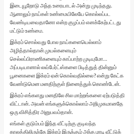
இடையூறோடு அந்த உரையாடல் அன்று முடிந்தது.
ஆனாலும் நாய்கள் உண்மையிலேயே கொல்லப்பட
வேண்டியவைதானோ என்ற குழப்பம் எனக்கேற்பட்டது
மட்டும் உண்மை.
இக்ரம் சொல்வது போல நாய்களையெல்லாம்
அழித்தால்தான் முயல்களையும்
செல்லப்பிராணிகளையும் காப்பாற்ற முடியுமோ…
அப்படியானால் லவ்பேர்ட்ஸ்களை பிடித்துத் தின்னும்
பூனைகளை இக்ரம் ஏன் கொல்வதில்லை? என்று கேட்க
வேண்டுமென மனதிற்குள் நினைத்துக் கொண்டேன்.
இக்ரம் எங்களது மனதிலே சில மாற்றங்களை ஏற்படுத்தி
விட்டான். அவன் எங்களுக்கொல்லாம் அறிமுகமானதே
ஒரு விசித்திர அனுபவம்தான்.
எங்கள் குடும்பம் இந்த வீட்டிற்கு குடிவந்த
காலத்திலிருந்தே இக்ரம் இருக்கும் அந்த மாடி வீட்டுக்