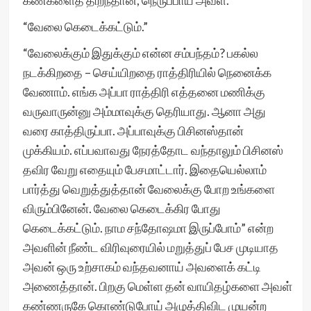
கண்களைத் திறந்தான், நெருப்பாய் அவள்.
“வேலை கெடைக்கட்டும்.”
“வேலைக்கும் இதுக்கும் என்ன சம்பந்தம்? பகல்ல
நடக்கிறதை – செய்யிறதை ராத்திரியில் நெனைக்க
வேணாம். எங்க அப்பா ராத்திரி எத்தனை மணிக்கு
வருவாருன்னு அம்மாவுக்கு தெரியாது. ஆனா அது
வரை காத்திருப்பா. அப்பாவுக்கு பிசினஸ்தான்
முக்கியம். எப்பவாவது நேரத்தோட வந்தாலும் பிசினஸ்
தவிர வேறு எதையும் பேசமாட்டார். இதையெல்லாம்
பார்த்து வெறுத்துத்தான் வேலைக்கு போற உங்களை
விரும்பினேன். வேலை கெடைக்கிர போது
கெடைக்கட்டும். நாம சந்தோஷமா இருப்போம்” என்ற
அவளின் நீண்ட விரிவுரையில் மறுத்துப் பேச முடியாத
அவன் ஒரு உற்சாகம் வந்தவனாய் அவளைக் கட்டி
அணைத்தான். பிறகு மெள்ள தன் வாயிதழ்களை அவள்
கண்ணருகே கொண்டுபோய் அழுத்திவிட முயன்ற