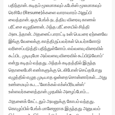
பதிந்தான். கடிதம் மூலமாகவும் ஃபேக்ஸ் மூலமாகவும்
ரெசிமே (Resume)க்களை வாராவாரம் அனுப்பி
வைத்தான். ஒரு பேங்க் நடத்திய விரைவு காணல்
பரீட்சை எழுதினான். அந்த பரீட்சையில் சித்தி
அடைந்தான். அதனைப் பாராட்டி உன் பெயரை ஏற்கனவே
இங்கு வேலைக்கு காத்திருப்பவர்கள் பெயர்களோடு
வரிசைப்படுத்தி பதிந்துள்ளோம். எவ்வளவு விரைவில்
கூப்பிட முடியுமோ அவ்வளவு விரைவில் கூப்பிடுவோம்’
என்று கடிதம் வந்தது. அந்தக் கடிதத்தில் இருந்த
தொலைபேசி எண்களுக்கு டெலிபோன் செய்தபோது
எழுத்தில் எழுத முடியாத ஒன்றை சொன்னார்கள்…அது
உண்மையும் கூட..’லோக்கல் எக்ஸ்பீரியன்ஸ்’
உள்ளவர்களைத்தான் முதலில் அழைப்போம்…
அதனைக் கேட்டதும் அவனுக்கு கோபம் வந்தது.
கொழும்பில் பேங்க் மானேஜராக இருந்தது அனுபவம்