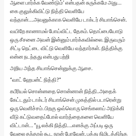
ஆளை பார்க்க வேண்டும்’ என்பதன் சுருக்கமே அது…
கை குலுக்கிவிட்டு நித்தி வெளியே
வந்தான்….அவனுக்காக வெளியே டாக்டர் சியாங்சென்.
வயிறே காணாமல் போய்விட்ட தேகம். தொப்பையோடு
ஒரு சீசனை அவன் இன்னும் பார்க்கவில்லை. இருவரும்
சிட்டி நெட்டை விட்டு வெளியே வந்தார்கள். நித்திக்கு
என்ன நடந்தது என்பது பற்றி
அறிய அந்த சியாங்சென்னுக்கு ஆசை.
“வாட் ஹேபன்ட் நித்தி?”
கபீரியல் சொன்னதை சொன்னான் நித்தி..அதைக்
கேட்டதும் டாக்டர் சியாங்சென் முகத்தில் படாரென்று
ஒரு வெளிச்சம். பிறகு ஒவ்வொரு செங்கலாய் அடுக்கி
வீடு கட்டுவதைப்போல் வார்த்தைகளை வெளியே
விட்டான்… “யூ லக்கி நித்தி….எனக்கு அப்படி ஒரு
வேலை தந்தால் கூட நான் போவேன். பத்து நிமிடத்திற்கு