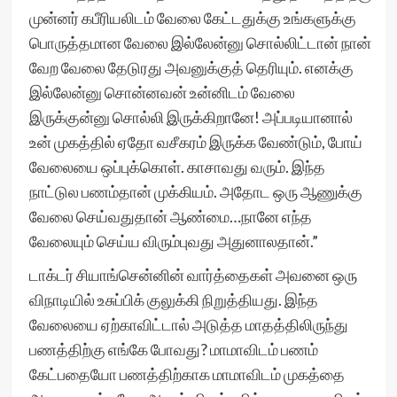
முன்னர் கபீரியலிடம் வேலை கேட்டதுக்கு உங்களுக்கு
பொருத்தமான வேலை இல்லேன்னு சொல்லிட்டான் நான்
வேற வேலை தேடுரது அவனுக்குத் தெரியும். எனக்கு
இல்லேன்னு சொன்னவன் உன்னிடம் வேலை
இருக்குன்னு சொல்லி இருக்கிறானே! அப்படியானால்
உன் முகத்தில் ஏதோ வசீகரம் இருக்க வேண்டும், போய்
வேலையை ஒப்புக்கொள். காசாவது வரும். இந்த
நாட்டுல பணம்தான் முக்கியம். அதோட ஒரு ஆணுக்கு
வேலை செய்வதுதான் ஆண்மை…நானே எந்த
வேலையும் செய்ய விரும்புவது அதுனாலதான்.”
டாக்டர் சியாங்சென்னின் வார்த்தைகள் அவனை ஒரு
விநாடியில் உசுப்பிக் குலுக்கி நிறுத்தியது. இந்த
வேலையை ஏற்காவிட்டால் அடுத்த மாதத்திலிருந்து
பணத்திற்கு எங்கே போவது? மாமாவிடம் பணம்
கேட்பதையோ பணத்திற்காக மாமாவிடம் முகத்தை