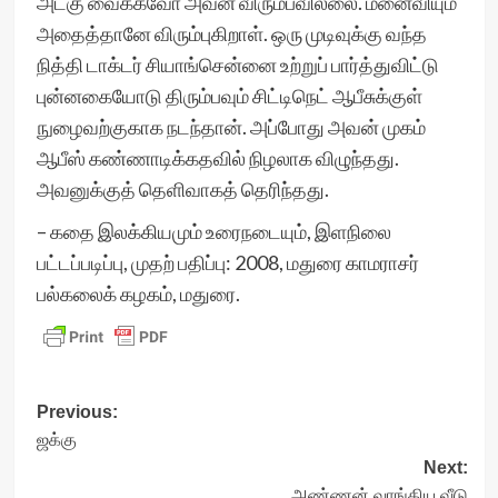
அடகு வைக்கவோ அவன் விரும்பவில்லை. மனைவியும்
அதைத்தானே விரும்புகிறாள். ஒரு முடிவுக்கு வந்த
நித்தி டாக்டர் சியாங்சென்னை உற்றுப் பார்த்துவிட்டு
புன்னகையோடு திரும்பவும் சிட்டிநெட் ஆபீசுக்குள்
நுழைவற்குகாக நடந்தான். அப்போது அவன் முகம்
ஆபீஸ் கண்ணாடிக்கதவில் நிழலாக விழுந்தது.
அவனுக்குத் தெளிவாகத் தெரிந்தது.
– கதை இலக்கியமும் உரைநடையும், இளநிலை
பட்டப்படிப்பு, முதற் பதிப்பு: 2008, மதுரை காமராசர்
பல்கலைக் கழகம், மதுரை.
Post
Previous:
ஜக்கு
navigation
Next:
அண்ணன் வாங்கிய வீடு