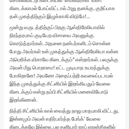
சொல்லிவிட்டு கடைசியில் ‘மைகிரேசன்’ விசா
கிடைக்காமல் போய்விட்டால் அது தனக்கு. குறிப்பாக
தன் முகத்திற்கும் இழுக்காகி விடுமே!…
மூன்று வருடத்திற்குப் பிறகு ஆஸ்திரேலியாவில்
நிரந்தரமாய் குடியேற விசாவை அவனுக்கு
கொடுத்தார்கள். அதனை நண்பர்களிடம் சொன்ன
போது அவர்கள் உன் முகத்துக்கு ஆஸ்திரேலியா என்ன
அமெரிக்க விசாவே கிடைக்கும்” என்றார்கள். பலருக்கு
அவன் மீது பொறாமை! எட்ட முடியாத உயரத்துக்கு
போகிறானே! அவனோ அதைப்பற்றி கவலைப்படாமல்
இந்த முகத்துக்கு சிட்னியில் இறங்கியதும் வேலை
கிடைக்கும் என்று நம்பி சிட்னியில் மனைவியோடு
இறங்கினான்.
நித்தி சிட்னியில் கால் வைத்து நாலு மாதமாகி விட்டது.
இன்னமும் அவன் எதிர்பார்த்த பேங்க்’ வேலை
கிடைக்கவே இல்லை. பல தனியார் ஜாப் ஏஜன்சிகளில்