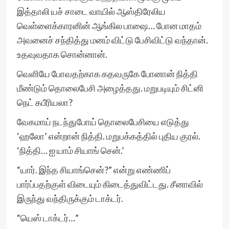
இத்தாலி யச் சாடை வாயில் ஆஸ்திரேலிய
வெள்ளைக்காரனின் ஆங்கில பாஷை… போன மாதம்
அவனைச் சந்தித்து மனம் விட்டு பேசிவிட்டு வந்தான்.
உதவுவதாக சொன்னான்.
வெளியே போவதற்காக கதவருகே போனான் நித்தி
மீண்டும் தொலைபேசி அழைத்தது. மறுபடியும் சிட்னி
நெட் கபீரியலா?
வேகமாய் நடந்துபோய் தொலைபேசியை எடுத்து
‘ஹலோ’ என்றான் நித்தி. மறுபக்கத்தில் புதிய குரல்.
‘நித்தி… ஐ யாம் சியாங் சென்.’
“யார். இந்த சியாங்சென்?” என்று எண்ணிப்
பார்ப்பதற்குள் விடையும் கிடைத்துவிட்டது. சீனாவில்
இருந்து வந்திருக்கும் டாக்டர்.
“யெஸ் டாக்டர்…”