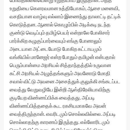
போவதில்லையென்று உறுதியாய் இருந்தான். அந்த
உறுதியை கௌரவமான உத்தியோகம், ஆசை மனைவி,
வசதியான வாழ்வு எல்லாம் இணைந்து தாலாட்டி தட்டிக்
கொடுத்தன. ஆனால் கொழும்பில் அடிக்கடி நடந்த
குண்டு வெடிப்பும் தமிழ்பெயர் என்றாலே போலிசார்
பார்க்கிற கழுகுப்பார்வையும் எங்கு போனாலும்
அடையாள அட்டையோடு போகிற கட்டாயமும்
வங்கியில் மானேஜர் என்ற போதும் தமிழன் என்பதால்
பெரும்பான்மை அரசியல் சித்தாந்தத்தில் உருவான
கட்சி அரசியல் அழுத்தங்களும் அவனோடு மோதி
சவால் விட்டு அவனை அசைத்துக் குலுக்கி சங்கடப்பட
வைத்து வேறுவழியே இன்றி ஆஸ்திரேலியாவிற்கு
குடியேற விண்ணப்பிக்க வைத்தது. அப்படி
விண்ணப்பித்ததைக் கூட ரகசியமாகவே அவன்
வைத்திருந்தான். எவரிடமும் சொல்லவில்லை. அப்படி
சொல்லாதற்கு காரணம் இருந்தது. எல்லோரிடமும்