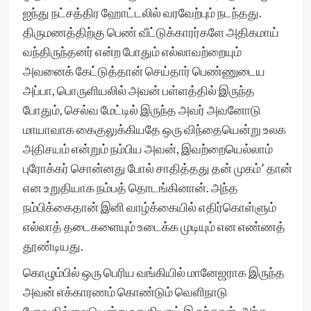
ஐந்து நட்சத்திர ஹோட்டலில் வரவேற்பும் நடந்தது.
திருமணத்திற்கு பெண் வீட்டுக்காரர்களே அதிகமாய்
வந்திருந்தனர் என்ற போதும் எல்லாவற்றையும்
அவனைக் கேட்டுத்தான் செய்தார் பெண்ணுடைய
அப்பா, பொருளியலில் அவன் பள்ளத்தில் இருந்த
போதும், செல்வ மேட்டில் இருந்த அவர் அவனோடு
மாயாவாக கைகுலுக்கியதே ஒரு விந்தையென்று உலக
அதிசயம் என்றும் நம்பிய அவன், இவற்றையெல்லாம்
புரோக்கர் சொன்னது போல் சாதித்தது தன் முகம்’ தான்
என உறுதியாக நம்பத் தொடங்கினான். அந்த
நம்பிக்கைதான் இனி வாழ்க்கையில் எதிர்கொள்ளும்
எல்லாத் தடைகளையும் உடைக்க முடியும் என எண்ணத்
தூண்டியது.
கொழும்பில் ஒரு பெரிய வங்கியில் மானேஜராக இருந்த
அவன் எக்காரணம் கொண்டும் வெளிநாடு