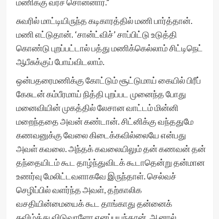
மணிக்கு வரச் சொன்னார்.”
சுவரில் மாட்டியிருந்த கடிகாரத்தில் மணி பார்த்தான்.
மணி எட்டுதான். ‘சான்ட்விச்’ சாப்பிட்டு உடுத்தி
கொண்டு புறப்பட்டால் பத்து மணிக்கெல்லாம் சிட்டிநெட்
ஆபீசுக்குப் போய்விடலாம்.
ஒன்பதரைமணிக்கு கோட்டும் சூட்டுமாய் கையில் பிரீப்
கேசுடன் கம்பீரமாய் நித்தி புறப்பட முனைந்த போது
மனைவியின் முகத்தில் லேசான வாட்டம் மின்னி
மறைந்ததை அவன் கண்டான். சிட்னிக்கு வந்ததுமே
கணவனுக்கு வேலை கிடைக்கவில்லையே என்பது
அவள் கவலை. அந்தக் கவலையிலும் தன் கணவன் தன்
தந்தையிடம் கூட தாழ்ந்துவிடக் கூடாதென்று தன்மான
உணர்வு மேலிட்டவளாகவே இருந்தாள். செல்வச்
செழிப்பில் வளர்ந்த அவள், தற்காலிக
வசதியின்மையைக் கூட தாங்காது தன்னைக்
கவிழ்த்து விடுவாளோ எனப்பயந்தான். ஆனால்