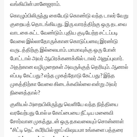
வங்கியின் மானேஜராம்.
கொழும்பிலிருந்து கையேடு கொண்டு வந்த டாலர் வேறு
குறையத் தொடங்கியது. இரு வாரத்திற்கு ஒரு தடவை
வாடகை கட்ட வேண்டும். புதிய குடியேற்ற சட்டப்படி
வேலை இல்லாதோருக்கான கொடுப்பனவு இரண்டு
வருடத்திற்கு இல்லையாம். மாமாவுக்கு ஒரு போன்
போட்டால் அவர் ஆயிரக்கணக்கில் டாலர் அனுப்புவார்.
அதற்கான வழிமுறைகள் அவருக்குத் தெரியும். ஆனால்
எப்படி கேட்பது? எந்த முகத்தோடு கேட்பது? இந்த
முகத்திற்கா வேலை கிடைக்கவில்லை என்று அவர்
நினைத்தால்?
குளியல் அறையிலிருந்து வெளியே வந்த நித்தியை
வரவேற்பது போல் டீ கோப்பையை நீட்டிய மனைவி
சோர்வான முகத்துடன் ஒரு தகவலையும் சொன்னாள்
“சிட்டி நெட் கபீரியில் ஜாப் விஷயமா உங்களை பத்தரை