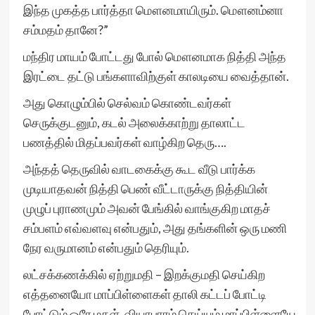
இந்த முகத்த பார்த்தா மௌனமாயிரும். மௌனம்னா
சம்மதம் தானே?”
மந்திர மாயம் போட்டது போல் மௌனமாக நித்தி அந்த
இரட்டை தட்டு பங்களாவிற்குள் காலடியை வைத்தான்.
அது கொழும்பில் செல்வம் கொண்டவர்கள்
செருக்குடனும், கடல் அலைக்காற்று தாலாட்ட
பணத்தில் மிதப்பவர்கள் வாழ்கிற தெரு….
அந்தத் தெருவில் வாடகைக்கு கூட வீடு பார்க்க
முடியாதவன் நித்தி பெண் வீட்டாருக்கு நித்தியின்
முழுப் புராணமும் அவன் பேங்கில் வாங்குகிற மாதச்
சம்பளம் எவ்வளவு என்பதும், அது தங்களின் ஒரு மணி
நேர வருமானம் என்பதும் தெரியும்.
லட்சக்கணக்கில் ஏற்றுமதி – இறக்குமதி செய்கிற
எத்தனையோ மாப்பிள்ளைகள் தாலி கட்டப் போட்டி
போட்டும் ஒரே மகள், வியாபாரம் செய்யும் மாப்பிள்ளையே