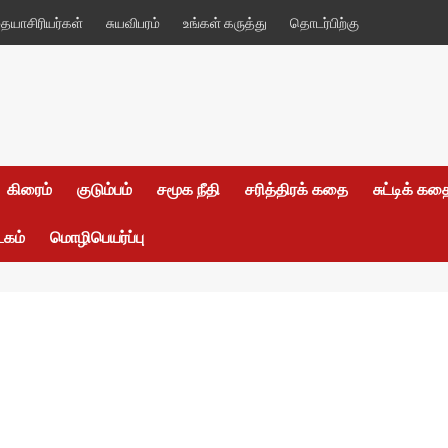
யாசிரியர்கள்
சுயவிபரம்
உங்கள் கருத்து
தொடர்பிற்கு
கிரைம்
குடும்பம்
சமூக நீதி
சரித்திரக் கதை
சுட்டிக் க
டகம்
மொழிபெயர்ப்பு