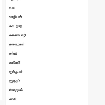
உமா
ஊழியன்
கசடதபற
கணையாழி
கலைமகள்
கல்கி
காவேரி
குங்குமம்
குமுதம்
கோகுலம்
சாவி