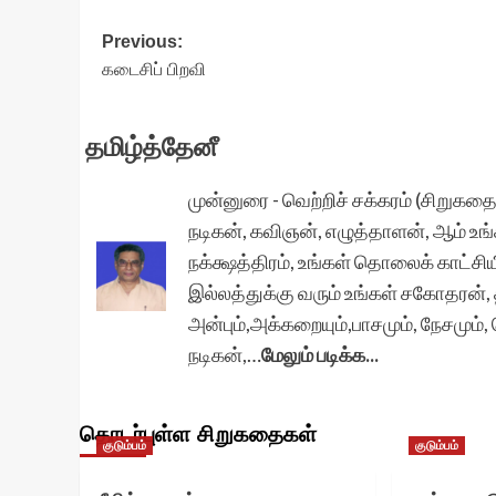
Post
Previous:
கடைசிப் பிறவி
navigation
தமிழ்த்தேனீ
முன்னுரை - வெற்றிச் சக்கரம் (சிறுகதை
நடிகன், கவிஞன், எழுத்தாளன், ஆம் உங
நக்க்ஷத்திரம், உங்கள் தொலைக் காட்ச
இல்லத்துக்கு வரும் உங்கள் சகோதரன், 
அன்பும்,அக்கறையும்,பாசமும், நேசமும
நடிகன்,…
மேலும் படிக்க...
தொடர்புள்ள சிறுகதைகள்
குடும்பம்
குடும்பம்