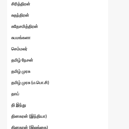
சிரித்திரன்
சுதந்திரன்
சுதேசமித்திரன்
சுபமங்களா
செம்மலர்
தமிழ் நேசன்
தமிழ் முரசு
தமிழ் முரசு (ம.பொ.சி)
தாய்
தி இந்து
தினகரன் (இந்தியா)
தினகரன் (இலங்கை)