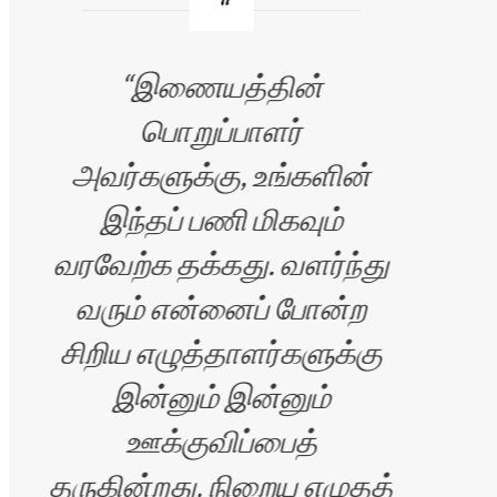
இணையத்தின்
பொறுப்பாளர்
எப்
அவர்களுக்கு, உங்களின்
இந்தப் பணி மிகவும்
வரவேற்க தக்கது. வளர்ந்து
வரும் என்னைப் போன்ற
சிறிய எழுத்தாளர்களுக்கு
இன்னும் இன்னும்
ஊக்குவிப்பைத்
ிரன்
தருகின்றது. நிறைய எழுதத்