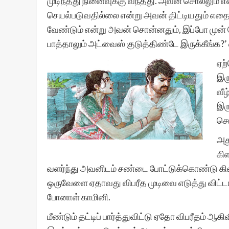
முடிந்தது நினைவுக்கு வந்தது. அவன் சொல்லும் 
செயல்படுவதில்லை என்று அவன் திட்டியதும் எதைய
வேண்டும் என்று அவன் சொன்னதும், இப்போ முன்
பாத்தாலும் அட்வைஸ் குடுத்திண்டே இருக்கீங்க?’
ஏற
இர
வீ
இர
செ
அத
கிள
வளர்ந்து அவனிடம் சண்டை போட்டுக்கொண்டு கிள
ஒருவேளை ஏதாவது விபரீத முடிவை எடுத்து விட
போனாள் காமினி.
மீண்டும் தட்டிப் பார்த்துவிட்டு ஏதோ விபரீதம் ஆகி