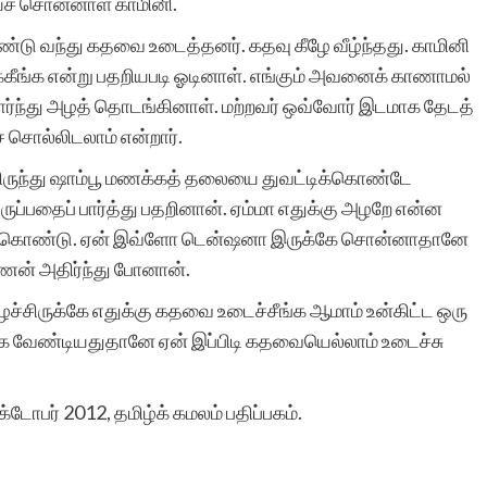
ச் சொன்னாள் காமினி.
்டு வந்து கதவை உடைத்தனர். கதவு கீழே வீழ்ந்தது. காமினி
கீங்க என்று பதறியபடி ஓடினாள். எங்கும் அவனைக் காணாமல்
இந்த தளத்தின் சேவை
ார்ந்து அழத் தொடங்கினாள். மற்றவர் ஒவ்வோர் இடமாக தேடத்
சொல்லில்
ச் சொல்லிடலாம் என்றார்.
அடங்குவதில்லை. வளர்ந்து
ிருந்து ஷாம்பூ மணக்கத் தலையை துவட்டிக்கொண்டே
்பதைப் பார்த்து பதறினான். ஏம்மா எதுக்கு அழறே என்ன
வரும் எழுத்தாளர்களுக்கு
துக்கொண்டு. ஏன் இவ்ளோ டென்ஷனா இருக்கே சொன்னாதானே
மிகச் சிறந்த பயிற்சிக்களம்
சரவணன் அதிர்ந்து போனான்.
இந்த தளம்.
ச்சிருக்கே எதுக்கு கதவை உடைச்சீங்க ஆமாம் உன்கிட்ட ஒரு
க வேண்டியதுதானே ஏன் இப்பிடி கதவையெல்லாம் உடைச்சு
அக்டோபர் 2012, தமிழ்க் கமலம் பதிப்பகம்.
பார்வதி இராமச்சந்த