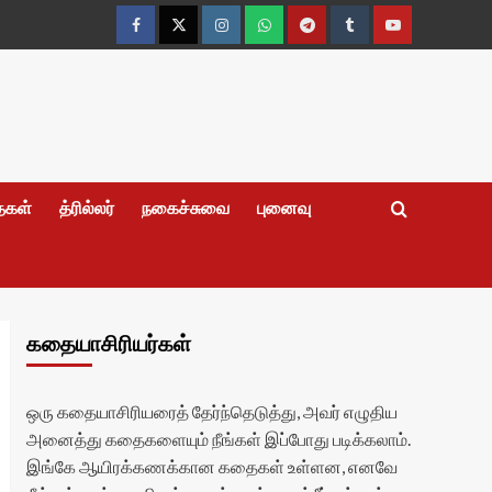
Facebook
Twitter
Instagram
Whatsapp
Telegram
Tumblr
YouTube
தைகள்
த்ரில்லர்
நகைச்சுவை
புனைவு
கதையாசிரியர்கள்
ஒரு கதையாசிரியரைத் தேர்ந்தெடுத்து, அவர் எழுதிய
அனைத்து கதைகளையும் நீங்கள் இப்போது படிக்கலாம்.
இங்கே ஆயிரக்கணக்கான கதைகள் உள்ளன, எனவே