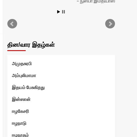
நுஸ்பா இம்தியாஸ்
தின/வார இதழ்கள்
அமுதசுரபி
அம்புலிமாமா
இதயம் பேசுகிறது
இன்ஸான்
ஈழகேசரி
ஈழநாடு
ஈழநாதம்