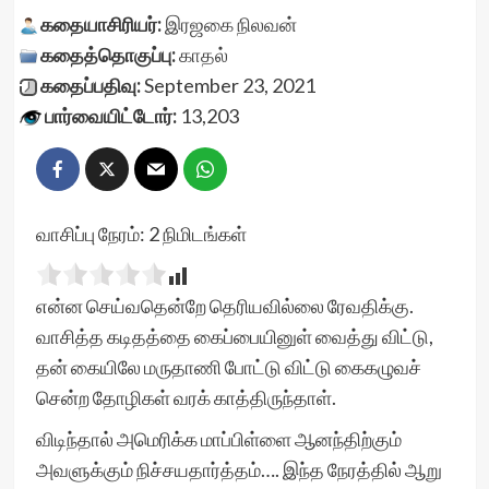
கதையாசிரியர்:
இரஜகை நிலவன்
கதைத்தொகுப்பு:
காதல்
கதைப்பதிவு:
September 23, 2021
பார்வையிட்டோர்:
13,203
வாசிப்பு நேரம்:
2
நிமிடங்கள்
என்ன செய்வதென்றே தெரியவில்லை ரேவதிக்கு.
வாசித்த கடிதத்தை கைப்பையினுள் வைத்து விட்டு,
தன் கையிலே மருதாணி போட்டு விட்டு கைகழுவச்
சென்ற தோழிகள் வரக் காத்திருந்தாள்.
விடிந்தால் அமெரிக்க மாப்பிள்ளை ஆனந்திற்கும்
அவளுக்கும் நிச்சயதார்த்தம்…. இந்த நேரத்தில் ஆறு