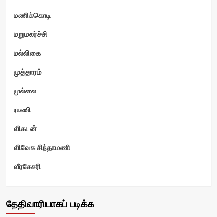
மணிக்கொடி
மறுமலர்ச்சி
மல்லிகை
முத்தாரம்
முல்லை
ராணி
விகடன்
விவேக சிந்தாமணி
வீரகேசரி
தேதிவாரியாகப் படிக்க