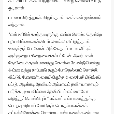
கூட சாப்பிடக் கூப்பிடுறாங்க…” என்று சொல்லி விட்டு
ஓடினாள்.
மடலை விரித்தாள். விஜய் தான் மனக்கண் முன்னால்
வந்தான்.
“என் உயிரில் கலந்தவளுக்கு, என்ன சொல்வதென்றே
புரியவில்லை..உன்னிடம் சொல்லி விட்டுத்தான்
ஊருக்குப் போனேன். அங்கே தாய் மாமா வீட்டில்
ஏரக்குறைய சிறை வைக்கப்பட்டேன். அவர் மகள்
தேவியைத்தான் மணந்து கொள்ள வேண்டுமென்று
அம்மா வந்து சாப்பாடு தரும் போதெல்லாம் சொல்லி
விட்டுப் போனாள். கையிலிருந்த அலைபேசி பிடுங்கப்
பட்டு, அடிக்கடி தேவியும் அம்மாவும் தவிர யாரையும்
பார்க்க முடியவில்லை தேவியிடம் எவ்வளவோ
எடுத்துச்சொல்லியும் ,” எல்லாம் கல்யாணத்துக்கு
பொறவு சரியாப் போயிரும். மொதல்ல என்னக்
கட்டிக்கிறேண்ணு சொல்லு… கல்யாணத்துண்டான