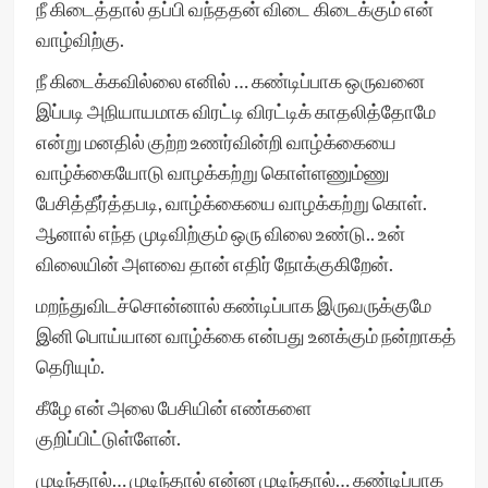
நீ கிடைத்தால் தப்பி வந்ததன் விடை கிடைக்கும் என்
வாழ்விற்கு.
நீ கிடைக்கவில்லை எனில் … கண்டிப்பாக ஒருவனை
இப்படி அநியாயமாக விரட்டி விரட்டிக் காதலித்தோமே
என்று மனதில் குற்ற உணர்வின்றி வாழ்க்கையை
வாழ்க்கையோடு வாழக்கற்று கொள்ளணும்ணு
பேசித்தீர்த்தபடி, வாழ்க்கையை வாழக்கற்று கொள்.
ஆனால் எந்த முடிவிற்கும் ஒரு விலை உண்டு.. உன்
விலையின் அளவை தான் எதிர் நோக்குகிறேன்.
மறந்துவிடச்சொன்னால் கண்டிப்பாக இருவருக்குமே
இனி பொய்யான வாழ்க்கை என்பது உனக்கும் நன்றாகத்
தெரியும்.
கீழே என் அலை பேசியின் எண்களை
குறிப்பிட்டுள்ளேன்.
முடிந்தால்… முடிந்தால் என்ன முடிந்தால்… கண்டிப்பாக