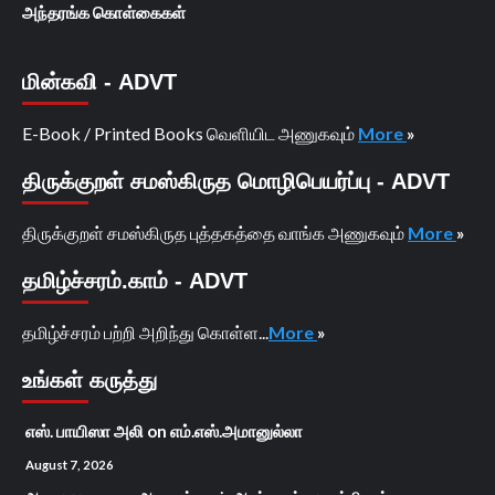
அந்தரங்க கொள்கைகள்
மின்கவி - ADVT
E-Book / Printed Books வெளியிட அணுகவும்
More
»
திருக்குறள் சமஸ்கிருத மொழிபெயர்ப்பு - ADVT
திருக்குறள் சமஸ்கிருத புத்தகத்தை வாங்க அணுகவும்
More
»
தமிழ்ச்சரம்.காம் - ADVT
தமிழ்ச்சரம் பற்றி அறிந்து கொள்ள...
More
»
உங்கள் கருத்து
எஸ். பாயிஸா அலி
on
எம்.எஸ்.அமானுல்லா
August 7, 2026