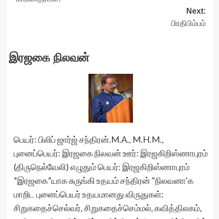
navigation
Next:
பிரதிபிம்பம்
இரஜகை நிலவன்
பெயர்: பிலிப் ஜார்ஜ் சந்திரன்.M.A., M.H.M.,
புனைப்பெயர்: இரஜகை நிலவன் ஊர்: இரஜகிறிஸ்ணாபுரம்
(திருநெல்வேலி) எழுதும் பெயர்: இரஜகிறிஸ்ணாபுரம்
”இரஜகை”யாக சுருங்கி உதயம் சந்திரன் "நிலவனா'க
மாறிட புனைப்பெயர் உதயமானது விருதுகள்:
சிறுகதைச்செல்வர், சிறுகதைச்செம்மல், கவித்திலகம்,