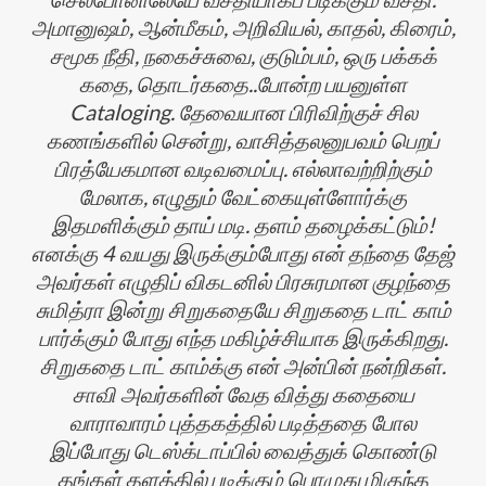
அமானுஷம், ஆன்மீகம், அறிவியல், காதல், கிரைம்,
சமூக நீதி, நகைச்சுவை, குடும்பம், ஒரு பக்கக்
கதை, தொடர்கதை..போன்ற பயனுள்ள
Cataloging. தேவையான பிரிவிற்குச் சில
கணங்களில் சென்று, வாசித்தலனுபவம் பெறப்
பிரத்யேகமான வடிவமைப்பு. எல்லாவற்றிற்கும்
மேலாக, எழுதும் வேட்கையுள்ளோர்க்கு
இதமளிக்கும் தாய் மடி. தளம் தழைக்கட்டும்!
எனக்கு 4 வயது இருக்கும்போது என் தந்தை தேஜ்
அவர்கள் எழுதிப் விகடனில் பிரசுரமான குழந்தை
சுமித்ரா இன்று சிறுகதையே சிறுகதை டாட் காம்
பார்க்கும் போது எந்த மகிழ்ச்சியாக இருக்கிறது.
சிறுகதை டாட் காம்க்கு என் அன்பின் நன்றிகள்.
சாவி அவர்களின் வேத வித்து கதையை
வாராவாரம் புத்தகத்தில் படித்ததை போல
இப்போது டெஸ்க்டாப்பில் வைத்துக் கொண்டு
தங்கள் தளத்தில் படிக்கும் பொழுது மிகுந்த