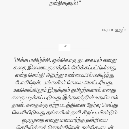
நன்றிகளும்!
பா.ராமானுஜம்
மிக்க மகிழ்ச்சி. ஒவ்வொரு தடவையும் எனது
கதை இணையதளத்தில் சேர்க்கப்பட்டுள்ளது
என்ற செய்தி அறிந்து உண்மையில் மகிழ்ந்து
போகிறேன். உங்களின் சேவை அளப்பரியது.
உலகெங்கிலும் இருக்கும் தமிழர்களால் எனது
கதை படிக்கப் படுவது இத்தளத்தின் உதவியால்
தான். கதைக்கு ஏற்ற படத்தினை தேர்வு செய்து
வெளியிடுவது தங்களின் தனி சிறப்பு. மீண்டும்
ஒருமுறை எனது மனமார்ந்த நன்றியை
தெரிவித்துக் கொள்கிறேன். நன்றிகளுடன்