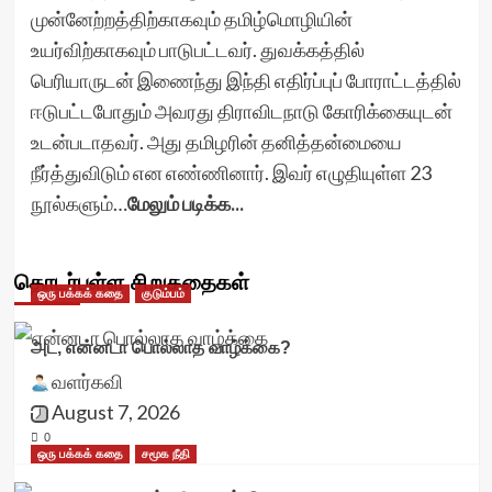
முன்னேற்றத்திற்காகவும் தமிழ்மொழியின்
உயர்விற்காகவும் பாடுபட்டவர். துவக்கத்தில்
பெரியாருடன் இணைந்து இந்தி எதிர்ப்புப் போராட்டத்தில்
ஈடுபட்டபோதும் அவரது திராவிடநாடு கோரிக்கையுடன்
உடன்படாதவர். அது தமிழரின் தனித்தன்மையை
நீர்த்துவிடும் என எண்ணினார். இவர் எழுதியுள்ள 23
நூல்களும்…
மேலும் படிக்க...
தொடர்புள்ள சிறுகதைகள்
ஒரு பக்கக் கதை
குடும்பம்
அட, என்னடா பொல்லாத வாழ்க்கை?
வளர்கவி
August 7, 2026
0
ஒரு பக்கக் கதை
சமூக நீதி