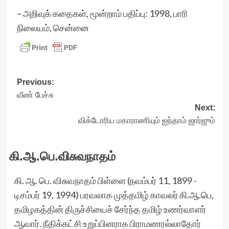
– அறிவுக் கதைகள், மூன்றாம் பதிப்பு: 1998, பாரி
நிலையம், சென்னை
Post
Previous:
வீண் பேச்சு
navigation
Next:
விக்டோரிய மகாராணியும் ஐந்தாம் ஜார்ஜும்
கி.ஆ.பெ.விசுவநாதம்
கி. ஆ. பெ. விசுவநாதம் பிள்ளை (நவம்பர் 11, 1899 -
டிசம்பர் 19, 1994) பரவலாக முத்தமிழ் காவலர் கி.ஆ.பெ,
தமிழகத்தின் திருச்சியைச் சேர்ந்த தமிழ் உணர்வாளர்
ஆவார். நீதிக்கட்சி உறுப்பினராக பிராமணரல்லாதோர்