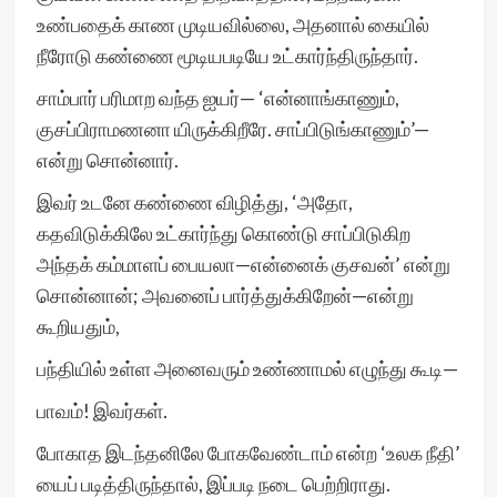
உண்பதைக் காண முடியவில்லை, அதனால் கையில்
நீரோடு கண்ணை மூடியபடியே உட்கார்ந்திருந்தார்.
சாம்பார் பரிமாற வந்த ஐயர்— ‘என்னாங்காணும்,
குசப்பிராமணனா யிருக்கிறீரே. சாப்பிடுங்காணும்’—
என்று சொன்னார்.
இவர் உடனே கண்ணை விழித்து, ‘அதோ,
கதவிடுக்கிலே உட்கார்ந்து கொண்டு சாப்பிடுகிற
அந்தக் கம்மாளப் பையலா—என்னைக் குசவன்’ என்று
சொன்னான்; அவனைப் பார்த்துக்கிறேன்—என்று
கூறியதும்,
பந்தியில் உள்ள அனைவரும் உண்ணாமல் எழுந்து கூடி—
பாவம்! இவர்கள்.
போகாத இடந்தனிலே போகவேண்டாம் என்ற ‘உலக நீதி’
யைப் படித்திருந்தால், இப்படி நடை பெற்றிராது.