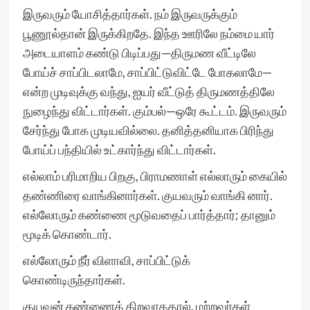
இருவரும் யோசித்தார்கள். நம் இருவருக்கும்
பூணூல்தான் இருக்கிறதே. இந்த ஊரிலே நம்மை யார்
அடையாளம் கண்டு பிடிப்பது—திருமண வீட்டிலே
போய்ச் சாப்பிடலாமே, சாப்பிட்டுவிட்டே போகலாமே—
என்ற முடிவுக்கு வந்து, ஐயர் வீட்டுத் திருமணத்திலே
நுழைந்து விட்டார்கள். கும்பல்—ஒரே கூட்டம். இருவரும்
சேர்ந்து போக முடியவில்லை. தனித்தனியாக பிரிந்து
போய்ப் பந்தியில் உட்கார்ந்து விட்டார்கள்.
எல்லாம் பரிமாறிய பிறகு, பிராமணாள் எல்லாரும் கையில்
தண்ணிரை வாங்கினார்கள். குயவரும் வாங்கி னார்.
எல்லோரும் கண்ணை மூடுவதைப் பார்த்தார்; தானும்
மூடிக் கொண்டார்.
எல்லோரும் நீர் விளாவி, சாப்பிட்டுக்
கொண்டிருந்தார்கள்.
குயவன் கண்ணைத் திறவாததால், மற்றவர்கள்