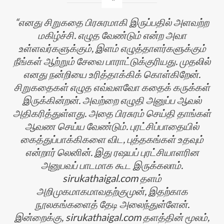
எனது சிறுகதை பிரசுரமாகி இருப்பதில் அளவற்ற
மகிழ்ச்சி. எழுத வேண்டும் என்ற அவா
உள்ளவர்களுக்கும், இளம் எழுத்தாளர்களுக்கும்
நீங்கள் ஆற்றும் சேவை பாராட்டுக்குரியது. முதலில்
எனது நன்றியை உரித்தாக்கிக் கொள்கிறேன்.
சிறுகதைகள் எழுத எவ்வளவோ கதைக் கருக்கள்
இருக்கின்றன். அவற்றை எழுதி அனுப்ப ஆவல்
அதிகரித்துள்ளது. அதை பிரசுரம் செய்தி தாங்கள்
ஆவண செய்ய வேண்டும். புரட்சிப்பாதையில்
கைத்துப்பாக்கிகளை விட, புத்தகங்கள் உதவும்
என்றார் லெனின். இது ரஷயப் புரட்சியாளரின
அனுபவப் பாடமாக கூட இருக்கலாம்.
sirukathaigal.com தளம்
அறிமுகமாகமாவதற்குமுன், இதற்காக
நூலகங்களைத் தேடி அலைந்துள்ளேன்.
இன்றைக்கு, sirukathaigal.com தளத்தின் மூலம்,