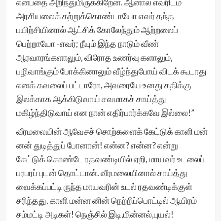
என்பதை அறிந்துமிருக்கிறேன். ஆனால் எவரிடம்
அரசியலைக் கற்றுக்கொண்டாயோ எவர் தந்த
பயிற்சியினால் ஆட்சிக் கோலேந்தும் ஆற்றலைப்
பெற்றாயோ -எவர்; நீயும் இந்த நாடும் வீண்
ஆரவாரங்களாலும், விரோத உணர்வு களாலும்,
பழிவாங்கும் போக்கினாலும் வீழ்ந்துபோய் விடக் கூடாது
எனக் கவலைப் பட்டாரோ, அவரையே உனது சதிக்கு
இலக்காக ஆக்கிடுவாய் சவமாகச் சாய்த்து
மகிழ்ந்திடுவாய் என நான் எதிர்பார்க்கவே இல்லை!”
வீரமலையின் ஆவேசச் சொற்களைக் கேட்டுக் காளி மன்
னன் துடித்துப் போனான்! என்ன? என்ன? என்று
கேட்டுக் கொண்டே ரதவண்டியில் ஏறி, மாயவர் உடலைப்
பரபரப் புடன் தொட்டான். வீரமலையினால் சாய்த்து
வைக்கப்பட்டி ருந்த மாயவரின் உடல் ரதவண்டிக்குள்
சரிந்தது. காளி மன்ன னின் நெற்றிப்பொட்டில் ஆயிரம்
சம்மட்டி அடிகள்! நெஞ்சில் இடி,மின்னல்,புயல்!