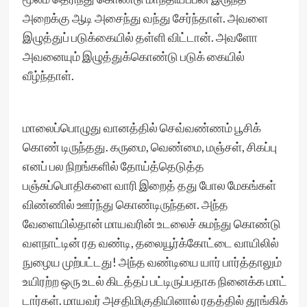
அறைக்கு ஆடி அசைந்து வந்து சேர்ந்தாள். அவளை
இழுத்துப் படுக்கையில் தள்ளி விட்டான். அவளோ
அவனையும் இழுத்துக்கொண்டு படுக் கையில்
வீழ்ந்தாள்.
மாலைப்பொழுது வானத்தில் செவ்வண்ணம் பூசிக்
கொண் டிருந்தது. கருமை, வெண்மை, மஞ்சள், சிகப்பு
எனப் பல நிறங்களில் தோய்த்தெடுத்த
பஞ்சுப்பொதிகளை வாரி இறைத் தது போல மேகங்கள்
விண்ணில் ஊர்ந்து கொண்டிருந்தன. அந்த
வேளையில்தான் மாயவரின் உடலைச் சுமந்து கொண்டு
வளநாட்டின் ரத வண்டி, தலையூர்க்கோட்டை வாயிலில்
நுழைய முற்பட்டது! அந்த வண்டியை யார் பார்த்தாலும்
உயிரற்ற ஒரு உடல் கிடத்தப் பட்டிருப்பதாக நினைக்க மாட்
டார்கள். மாயவர் அசதிமிகுதியினால் ரதத்தில் தூங்கிக்