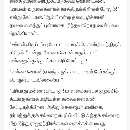
னைத் தானே அறிமுகப்படுத்திக் கொண்டவன்,
‘மாயவர் வருகைக்காகக் காத்திருக்கிறீர்கள் போலும்!”
என்று கேட்டான். ‘ஆம்!” என்று தலையூர்க்காளி
தலையசைத்துப் புன்னகை புரிந்தவாறே ரத வண்டியை
நோக்கினான்.
“உங்கள் விருப்பப்படியே மாயவரைக் கொண்டு வந்திருக்
கிறேன்!” என்று வீரமலை சொன்னதும் காளி
மன்னனுக்குத் தூக்கி வாரிப்போட்டது!
“என்ன? கொண்டு வந்திருக்கிறாயா? உன் பேச்சுக்குப்
பொருள் புரியவில்லையே!”
“புரியாது மன்னா; புரியாது! மாளிகைகள் பல சூழ்ச்சிக்
கிடங்குகளாக மாறியுள்ள கதைகளை நான்
கேட்டிருக்கிறேன்! அதிலும் தலையூர் மாளிகை,
தர்மத்துக்குக் கல்லறை எழுப்பி விட்டு அந்தக் கல்லறை
மீதமர்ந்து ராஜதந்திரங்களை வகுக்கக் கூடியது