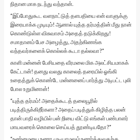
நிதான மாக நடந்து வந்தான்.
“இப்போதுகூட வளநாட்டுத் தளபதியை என் வாளுக்கு
இரையாக்க முடியும்! ஆனால் யுத்த தர்மத்தின் மீது நான்
கொண்டுள்ள விசுவாசம் அதைத் தடுக்கிறது!
சமாதானம் பேச அழைத்து, அதற்கிணங்க
வந்தவர்களைக் கொல்லக் கூடா தல்லவா?”
காளி மன்னன் பேசியதை வீரமலை மிக அலட்சியமாகக்
கேட்டான்! தனது வலது காலைத் தரையில் ஓங்கி
உதைத்துக் கொண்டே மன்னனைப் பார்த்து அடிபட்ட புலி
போல உறுமினான்!
“யுத்த தர்மம்! அதைக்கூடத் தலையூரில்
படித்திருக்கிறீர்களா? அதைப் படித்துக் கிழித்த பலன்
தான் பாதி வழியில் பன் றியை விட்டு எங்கள் பண்பாளர்
மாயவரைக் கொலை செய்யத் தூண்டியதோ?”
“உண்மையை உணர முடியாமலும் உணர்த்துவதற்கு