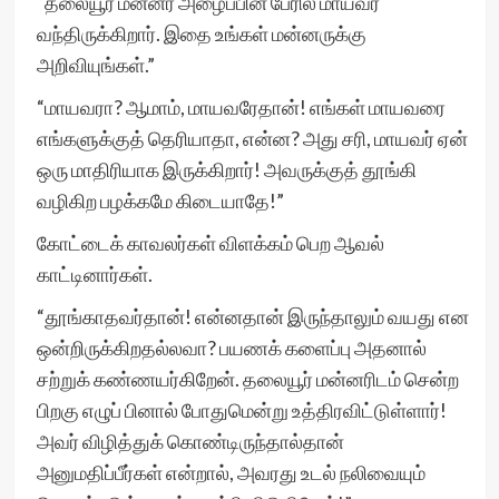
“தலையூர் மன்னர் அழைப்பின் பேரில் மாயவர்
வந்திருக்கிறார். இதை உங்கள் மன்னருக்கு
அறிவியுங்கள்.”
“மாயவரா? ஆமாம், மாயவரேதான்! எங்கள் மாயவரை
எங்களுக்குத் தெரியாதா, என்ன? அது சரி, மாயவர் ஏன்
ஒரு மாதிரியாக இருக்கிறார்! அவருக்குத் தூங்கி
வழிகிற பழக்கமே கிடையாதே!”
கோட்டைக் காவலர்கள் விளக்கம் பெற ஆவல்
காட்டினார்கள்.
“தூங்காதவர்தான்! என்னதான் இருந்தாலும் வயது என
ஒன்றிருக்கிறதல்லவா? பயணக் களைப்பு அதனால்
சற்றுக் கண்ணயர்கிறேன். தலையூர் மன்னரிடம் சென்ற
பிறகு எழுப் பினால் போதுமென்று உத்திரவிட்டுள்ளார்!
அவர் விழித்துக் கொண்டிருந்தால்தான்
அனுமதிப்பீர்கள் என்றால், அவரது உடல் நலிவையும்