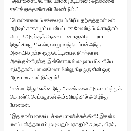
“அவர்களைப் போரில் பிரிக்க முடியாதே! அவர்களை
எதிர்த்துத்தானே தீர வேண்டும்!”
“பொன்னரையும் சங்கரையும் பிரிப்பதற்குத்தான் உன்
அறிவும் சாகசமும் பயன்பட்டாக வேண்டும். கொஞ்சம்
பொறு! அதற்குத் தேவையான கருவி தயாராக
இருக்கிறது!” என்ற வாறு மாந்தியப்பன் அந்த
அறையிலிருந்த ஒரு பெட்டியைத் திறந்தான்.
அதற்குள்ளிருந்து இன்னொரு பேழையை வெளியே
எடுத்தான். பளபளவென மின்னுகிற ஒரு கிளி ஒரு
அழகான கூண்டுக்குள்!
“என்ன! இது? என்ன இது?’ கண்களை அகல விரித்துக்
கொண்டு செம்பகுலன் ஆச்சரியத்தில் அமிழ்ந்து
போனான்.
“இதுதான் மரகதப் பச்சை மாணிக்கக் கிளி! இதன் உட
லைப் பார்த்தாயா? முழுவதும் மரகதம்? அலகு, விரல்,