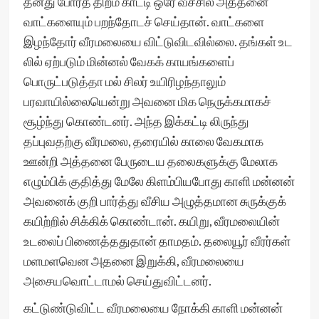
தனது போர்த் திறம் காட்டி ஒரே வீச்சில் அத்தனை
வாட்களையும் பறந்தோடச் செய்தான். வாட்களை
இழந்தோர் வீரமலையை விட்டுவிடவில்லை. தங்கள் உட
லில் ஏற்படும் மின்னல் வேகக் காயங்களைப்
பொருட்படுத்தா மல் சிலர் உயிரிழந்தாலும்
பரவாயில்லையென்று அவனை மிக நெருக்கமாகச்
சூழ்ந்து கொண்டனர். அந்த இக்கட்டி லிருந்து
தப்புவதற்கு வீரமலை, தரையில் காலை வேகமாக
ஊன்றி அத்தனை பேருடைய தலைகளுக்கு மேலாக
எழும்பிக் குதித்து மேலே கிளம்பியபோது காளி மன்னன்
அவனைக் குறி பார்த்து வீசிய அழுத்தமான சுருக்குக்
கயிற்றில் சிக்கிக் கொண்டான். கயிறு, வீரமலையின்
உடலைப் பிணைத்ததுதான் தாமதம். தலையூர் வீரர்கள்
மளமளவென அதனை இறுக்கி, வீரமலையை
அசையவொட்டாமல் செய்துவிட்டனர்.
கட்டுண்டுவிட்ட வீரமலையை நோக்கி காளி மன்னன்