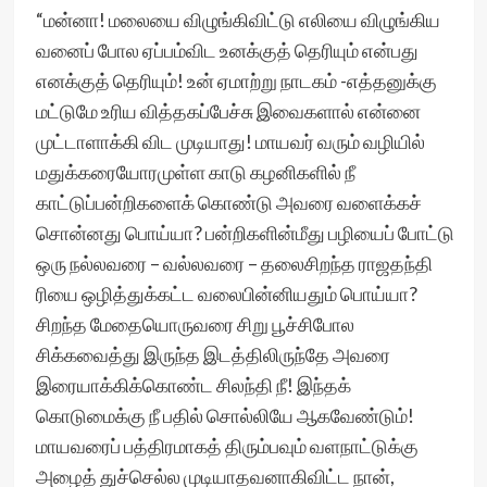
“மன்னா! மலையை விழுங்கிவிட்டு எலியை விழுங்கிய
வனைப் போல ஏப்பம்விட உனக்குத் தெரியும் என்பது
எனக்குத் தெரியும்! உன் ஏமாற்று நாடகம் -எத்தனுக்கு
மட்டுமே உரிய வித்தகப்பேச்சு இவைகளால் என்னை
முட்டாளாக்கி விட முடியாது! மாயவர் வரும் வழியில்
மதுக்கரையோரமுள்ள காடு கழனிகளில் நீ
காட்டுப்பன்றிகளைக் கொண்டு அவரை வளைக்கச்
சொன்னது பொய்யா? பன்றிகளின்மீது பழியைப் போட்டு
ஒரு நல்லவரை – வல்லவரை – தலைசிறந்த ராஜதந்தி
ரியை ஒழித்துக்கட்ட வலைபின்னியதும் பொய்யா?
சிறந்த மேதையொருவரை சிறு பூச்சிபோல
சிக்கவைத்து இருந்த இடத்திலிருந்தே அவரை
இரையாக்கிக்கொண்ட சிலந்தி நீ! இந்தக்
கொடுமைக்கு நீ பதில் சொல்லியே ஆகவேண்டும்!
மாயவரைப் பத்திரமாகத் திரும்பவும் வளநாட்டுக்கு
அழைத் துச்செல்ல முடியாதவனாகிவிட்ட நான்,