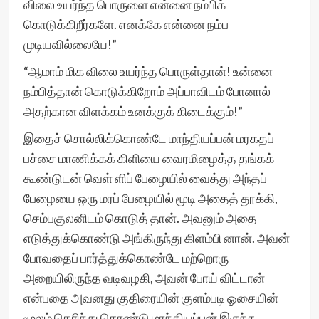
விலை உயர்ந்த பொருளை என்னை நம்பிக்
கொடுக்கிறீர்களே. எனக்கே என்னை நம்ப
முடியவில்லையே!”
“ஆமாம் மிக விலை உயர்ந்த பொருள்தான்! உன்னை
நம்பித்தான் கொடுக்கிறோம் அப்பாவிடம் போனால்
அதற்கான விளக்கம் உனக்குக் கிடைக்கும்!”
இதைச் சொல்லிக்கொண்டே மாந்தியப்பன் மரகதப்
பச்சை மாணிக்கக் கிளியை வைரமிழைத்த தங்கக்
கூண்டுடன் வெள் ளிப் பேழையில் வைத்து அந்தப்
பேழையை ஒரு மரப் பேழையில் மூடி அதைத் தூக்கி,
செம்பகுலனிடம் கொடுத் தான். அவனும் அதை
எடுத்துக்கொண்டு அங்கிருந்து கிளம்பி னான். அவன்
போவதைப் பார்த்துக்கொண்டே மற்றொரு
அறையிலிருந்த வடிவழகி, அவன் போய் விட்டான்
என்பதை அவனது குதிரையின் குளம்படி ஓசையின்
மூலம் தெரிந்து கொண்டு மாந்தியப்பன் இருந்த