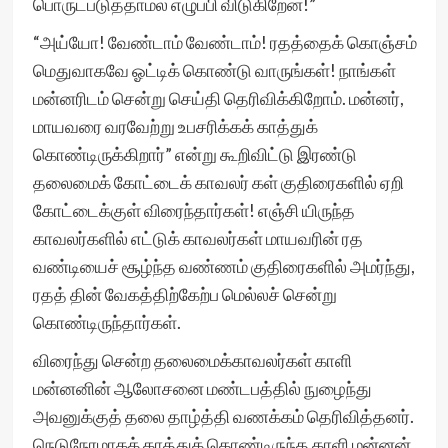
பொருட்படுத்தாமல் எழுப்பி விடுகிறேன்!”
“அய்யோ! வேண்டாம் வேண்டாம்! ரதத்தைக் கொஞ்சம்
மெதுவாகவே ஓட்டிக் கொண்டு வாருங்கள்! நாங்கள்
மன்னரிடம் சென்று செய்தி தெரிவிக்கிறோம். மன்னர்,
மாயவரை வரவேற்று உபசரிக்கக் காத்துக்
கொண்டிருக்கிறார்” என்று கூறிவிட்டு இரண்டு
தலைமைக் கோட்டைக் காவலர் கள் குதிரைகளில் ஏறி
கோட்டைக்குள் விரைந்தார்கள்! எஞ்சி யிருந்த
காவலர்களில் எட்டுக் காவலர்கள் மாயவரின் ரத
வண்டியைச் சூழ்ந்த வண்ணம் குதிரைகளில் அமர்ந்து,
ரதத் தின் வேகத்திற்கேற்ப மெல்லச் சென்று
கொண்டிருந்தார்கள்.
விரைந்து சென்ற தலைமைக்காவலர்கள் காளி
மன்னனின் ஆலோசனை மண்டபத்தில் நுழைந்து
அவனுக்குத் தலை தாழ்த்தி வணக்கம் தெரிவித்தனர்.
நெடுநேரமாகக் காத்துக் கொண்டிருந்த காளி மன்னன்,