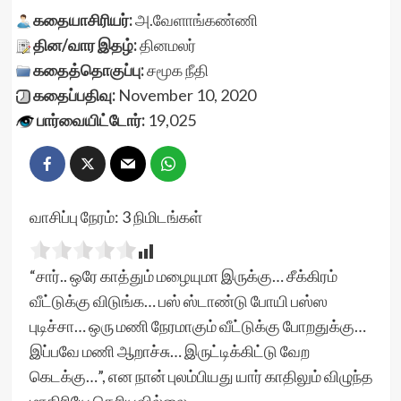
கதையாசிரியர்:
அ.வேளாங்கண்ணி
தின/வார இதழ்:
தினமலர்
கதைத்தொகுப்பு:
சமூக நீதி
கதைப்பதிவு:
November 10, 2020
பார்வையிட்டோர்:
19,025
வாசிப்பு நேரம்:
3
நிமிடங்கள்
“சார்.. ஒரே காத்தும் மழையுமா இருக்கு… சீக்கிரம்
வீட்டுக்கு விடுங்க… பஸ் ஸ்டாண்டு போயி பஸ்ஸ
புடிச்சா… ஒரு மணி நேரமாகும் வீட்டுக்கு போறதுக்கு…
இப்பவே மணி ஆறாச்சு… இருட்டிக்கிட்டு வேற
கெடக்கு…”, என நான் புலம்பியது யார் காதிலும் விழுந்த