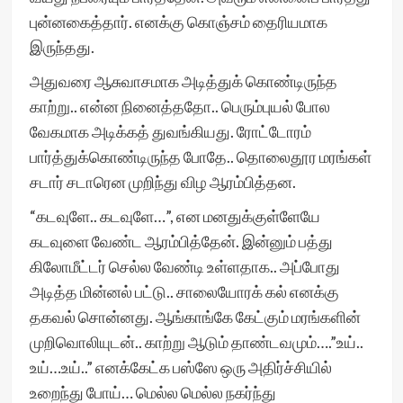
புன்னகைத்தார். எனக்கு கொஞ்சம் தைரியமாக
இருந்தது.
அதுவரை ஆசுவாசமாக அடித்துக் கொண்டிருந்த
காற்று.. என்ன நினைத்ததோ.. பெரும்புயல் போல
வேகமாக அடிக்கத் துவங்கியது. ரோட்டோரம்
பார்த்துக்கொண்டிருந்த போதே.. தொலைதூர மரங்கள்
சடார் சடாரென முறிந்து விழ ஆரம்பித்தன.
“கடவுளே.. கடவுளே…”, என மனதுக்குள்ளேயே
கடவுளை வேண்ட ஆரம்பித்தேன். இன்னும் பத்து
கிலோமீட்டர் செல்ல வேண்டி உள்ளதாக.. அப்போது
அடித்த மின்னல் பட்டு.. சாலையோரக் கல் எனக்கு
தகவல் சொன்னது. ஆங்காங்கே கேட்கும் மரங்களின்
முறிவொலியுடன்.. காற்று ஆடும் தாண்டவமும்….”உய்..
உய்…உய்..” எனக்கேட்க பஸ்ஸே ஒரு அதிர்ச்சியில்
உறைந்து போய்… மெல்ல மெல்ல நகர்ந்து