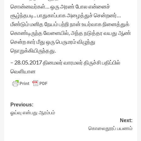
சொன்னவர்கள்… ஒரு அரண் போல என்னைச்
சூழ்ந்தபடி.. பாதுகாப்பாக அழைத்துச் சென்றனர்…
மீண்டும் மனித நேயம் பற்றி நான் உயர்வாக நினைத்துக்
கொண்டிருந்த வேளையில், அந்த நடுத்தர வயது ஆண்
சென்ற கார் மீது ஒரு பெருமரம் விழுந்து
நொறுக்கியிருந்தது.
– 28.05.2017 தினமலர் வாரமலர் திருச்சி பதிப்பில்
வெளியான
Post
Previous:
ஓய்வு என்பது ஆரம்பம்
navigation
Next:
கொலைதூரப் பயணம்