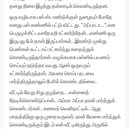
தனது நிலை இழந்து தள்ளாடிக் கொண்டிருந்தன.
ஒரு வழியாக பஸ் ஸ்டாண்டுக்குள் நுழையும் போதே
எனது பஸ் கண்ணில் பட்டு விட்டது. “அப்பாடா…”, என
பெருமூச்சிட்டவாறே ஏறி உட்கார்ந்தேன்…எண்ணி ஒரு
இருபது பேர் தான் இருப்பார்கள்.. இரண்டு மூன்று
பெண்கள் கூட்டாய் உட்கார்ந்து கதைத்துக்
கொண்டிருந்தார்கள். வழக்கமாக பஸ்ஸில் பயணம்
செய்யும் நடுத்தர வயது ஆண் ஒருவரும்
உட்கார்ந்திருந்தார். அவரை ரொம்ப தடவை
பார்த்திருந்தாலும் பேசிக் கொண்டதில்லை..
வீட்டில் வேறு சிறு குழந்தை… என்னைத்
தேடிக்கொண்டுப்பான்.. அம்மா அப்பா தான் பார்த்துக்
கொண்டார்கள்.. கணவர் வெளிநாட்டில்.. ஆறு
மாதத்திற்கு ஒரு முறை வருவார். நான் வேலை பார்த்துக்
கொண்டிருக்கும் இடம் என் வீட்டிலிருந்து அருகில்