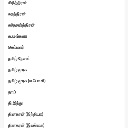
சிரித்திரன்
சுதந்திரன்
சுதேசமித்திரன்
சுபமங்களா
செம்மலர்
தமிழ் நேசன்
தமிழ் முரசு
தமிழ் முரசு (ம.பொ.சி)
தாய்
தி இந்து
தினகரன் (இந்தியா)
தினகரன் (இலங்கை)