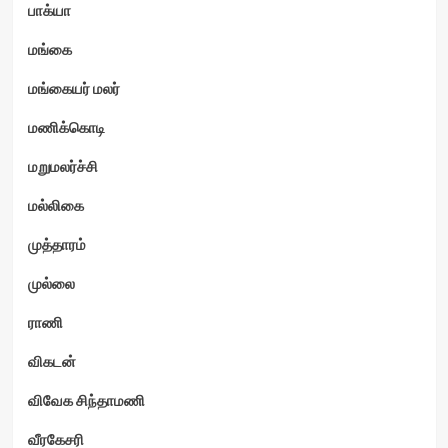
பாக்யா
மங்கை
மங்கையர் மலர்
மணிக்கொடி
மறுமலர்ச்சி
மல்லிகை
முத்தாரம்
முல்லை
ராணி
விகடன்
விவேக சிந்தாமணி
வீரகேசரி