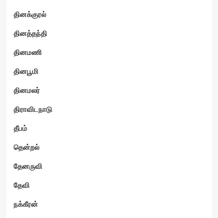
தினக்குரல்
தினத்தந்தி
தினமணி
தினபூமி
தினமலர்
திராவிடநாடு
தீபம்
தென்றல்
தேனருவி
தேவி
நக்கீரன்