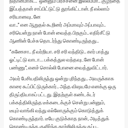
நிதானமாகி…”ஒன்னும் பிரச்சனை இல்லம்மா.. குழந்தை
இப்பத்தான் சாப்பிட்டுட்டு தூங்கிட்டான். நீ எல்லாம்
சரியானவுடனே
வா..” என ஆறுதல் கூறினர் அம்மாவும் அப்பாவும்..
சரியென்று நான் போன் வைத்த பிறகும்.. எதிர்சீட்டு
ஆணின் பேச்சு தொடர்ந்து கொண்டிருந்தது..
“கணேசா.. நீ வர்றியா. சரி சரி வந்திடு.. கார் பாத்து
ஓட்டிட்டு வாடா… பக்கத்துல வந்தவுடனே போன்
பண்ணு”, எனச் சொல்லி போனை வைத்துவிட்டார்.
அவர் பேசியதிலிருந்து ஒன்று புரிந்தது.. அவருக்காக
காரை கூப்பிட்டுருக்கார்.. அந்த விஷயமே எனக்கு ஒரு
திருப்தியாகப் பட்டது. இதற்குள் கண்டக்டர்
பக்கத்திலிருந்த டீக்கடைக்குச் சென்று பன்னும்,
டீயும் வாங்கி வந்து எல்லோருக்கும் கொடுத்துக்
கொண்டிருந்தார். டீயே குடுக்காத நான், அடித்துக்
கொண்டிருந்த குளிர்ந்த காற்றிலிருந்து தப்ப..