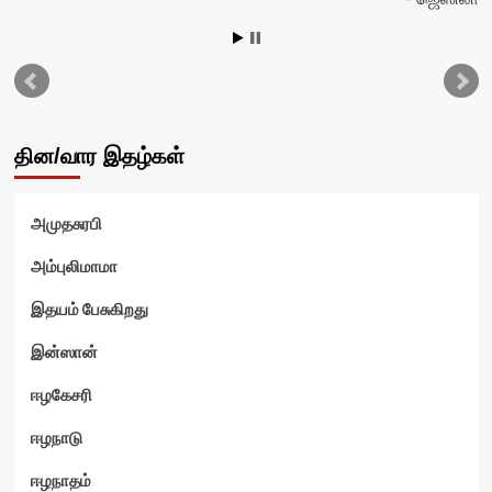
தின/வார இதழ்கள்
அமுதசுரபி
அம்புலிமாமா
இதயம் பேசுகிறது
இன்ஸான்
ஈழகேசரி
ஈழநாடு
ஈழநாதம்