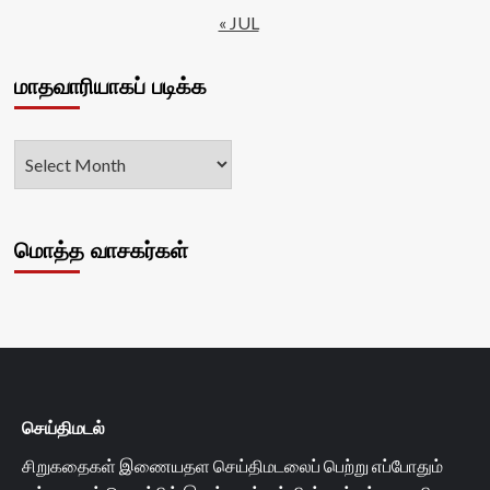
« JUL
மாதவாரியாகப் படிக்க
மொத்த வாசகர்கள்
செய்திமடல்
சிறுகதைகள் இணையதள செய்திமடலைப் பெற்று எப்போதும்