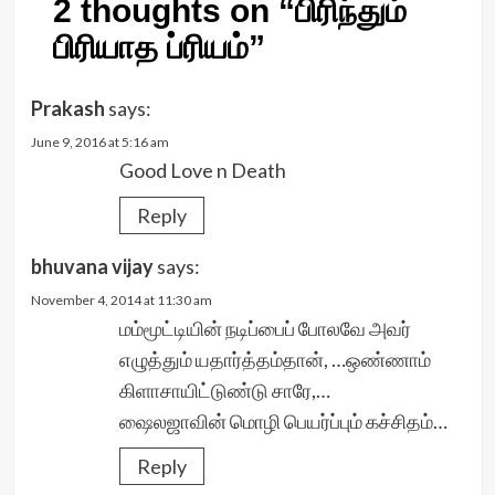
2 thoughts on “
பிரிந்தும்
பிரியாத ப்ரியம்
”
Prakash
says:
June 9, 2016 at 5:16 am
Good Love n Death
Reply
bhuvana vijay
says:
November 4, 2014 at 11:30 am
மம்மூட்டியின் நடிப்பைப் போலவே அவர்
எழுத்தும் யதார்த்தம்தான், …ஒண்ணாம்
கிளாசாயிட்டுண்டு சாரே,…
ஷைலஜாவின் மொழி பெயர்ப்பும் கச்சிதம்…
Reply