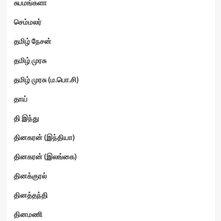
சுபமங்களா
செம்மலர்
தமிழ் நேசன்
தமிழ் முரசு
தமிழ் முரசு (ம.பொ.சி)
தாய்
தி இந்து
தினகரன் (இந்தியா)
தினகரன் (இலங்கை)
தினக்குரல்
தினத்தந்தி
தினமணி