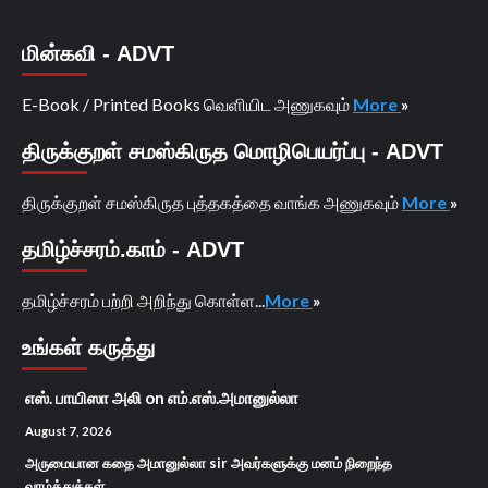
மின்கவி - ADVT
E-Book / Printed Books வெளியிட அணுகவும்
More
»
திருக்குறள் சமஸ்கிருத மொழிபெயர்ப்பு - ADVT
திருக்குறள் சமஸ்கிருத புத்தகத்தை வாங்க அணுகவும்
More
»
தமிழ்ச்சரம்.காம் - ADVT
தமிழ்ச்சரம் பற்றி அறிந்து கொள்ள...
More
»
உங்கள் கருத்து
எஸ். பாயிஸா அலி
on
எம்.எஸ்.அமானுல்லா
August 7, 2026
அருமையான கதை அமானுல்லா sir அவர்களுக்கு மனம் நிறைந்த
வாழ்த்துக்கள்