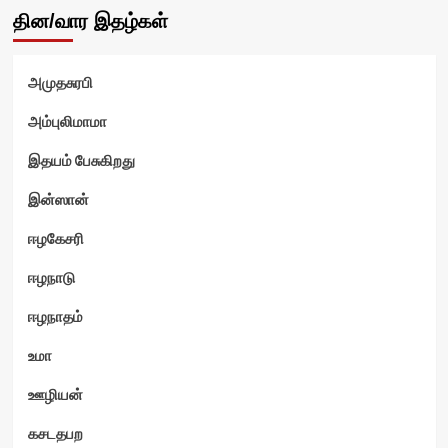
தின/வார இதழ்கள்
அமுதசுரபி
அம்புலிமாமா
இதயம் பேசுகிறது
இன்ஸான்
ஈழகேசரி
ஈழநாடு
ஈழநாதம்
உமா
ஊழியன்
ன்
கசடதபற