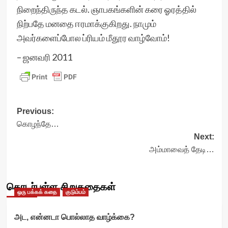
நிறைந்திருந்த கடல். ஞாபகங்களின் கரை ஓரத்தில்
நிற்பதே மனதை ஈரமாக்குகிறது. நாமும்
அவர்களைப்போல ப்ரியம் மீதூர வாழ்வோம்!
– ஜனவரி 2011
Post
Previous:
கொழந்தே…
navigation
Next:
அம்மாவைத் தேடி…
தொடர்புள்ள சிறுகதைகள்
ஒரு பக்கக் கதை
குடும்பம்
அட, என்னடா பொல்லாத வாழ்க்கை?