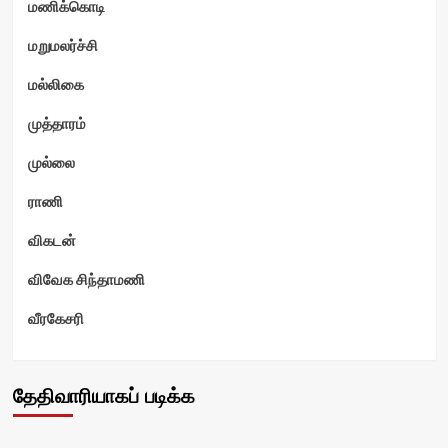
மணிக்கொடி
மறுமலர்ச்சி
மல்லிகை
முத்தாரம்
முல்லை
ராணி
விகடன்
விவேக சிந்தாமணி
வீரகேசரி
தேதிவாரியாகப் படிக்க