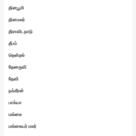
தினபூமி
தினமலர்
திராவிடநாடு
தீபம்
தென்றல்
தேனருவி
தேவி
நக்கீரன்
பாக்யா
மங்கை
மங்கையர் மலர்