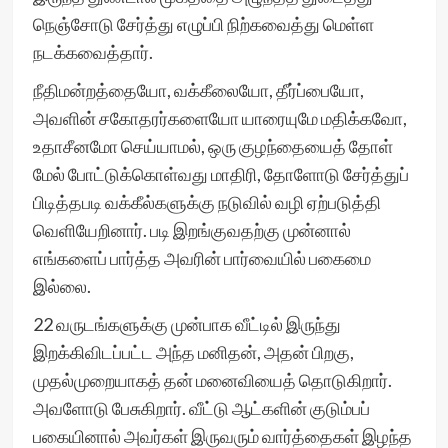
நெஞ்சோடு சேர்த்து எழுப்பி நிற்கவைத்து மெள்ள
நடக்கவைத்தார்.
நீதிமன்றத்தையோ, வக்கீலையோ, தீர்ப்பையோ,
அவளின் சகோதரர்களையோ யாரையுமே மதிக்கவோ,
உதாசீனமோ செய்யாமல், ஒரு குழந்தையைத் தோள்
மேல் போட்டுக்கொள்வது மாதிரி, தோளோடு சேர்த்துப்
பிடித்தபடி வக்கீல்களுக்கு நடுவில் வழி ஏற்படுத்தி
வெளியேறினார். படி இறங்குவதற்கு முன்னால்
எங்களைப் பார்த்த அவரின் பார்வையில் பகைமை
இல்லை.
22 வருடங்களுக்கு முன்பாக வீட்டில் இருந்து
இறக்கிவிடப்பட்ட அந்த மனிதன், அதன் பிறகு,
முதல்முறையாகத் தன் மனைவியைத் தொடுகிறார்.
அவளோடு பேசுகிறார். வீட்டு ஆட்களின் குடும்பப்
பகையினால் அவர்கள் இருவரும் வார்த்தைகள் இழந்த