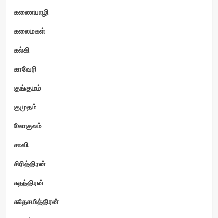
கணையாழி
கலைமகள்
கல்கி
காவேரி
குங்குமம்
குமுதம்
கோகுலம்
சாவி
சிரித்திரன்
சுதந்திரன்
சுதேசமித்திரன்