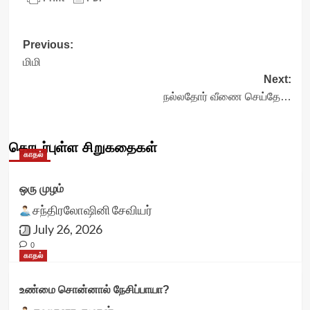
Post
Previous:
மிமி
navigation
Next:
நல்லதோர் வீணை செய்தே…
தொடர்புள்ள சிறுகதைகள்
காதல்
ஒரு முழம்
சந்திரலோஷினி சேவியர்
July 26, 2026
0
காதல்
உண்மை சொன்னால் நேசிப்பாயா?