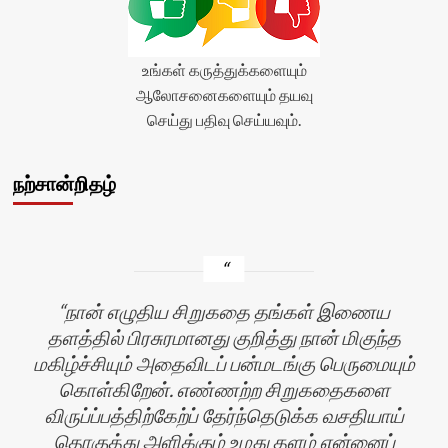
உங்கள் கருத்துக்களையும்
ஆலோசனைகளையும் தயவு
செய்து பதிவு செய்யவும்.
நற்சான்றிதழ்
நான் எழுதிய சிறுகதை தங்கள் இணைய
தளத்தில் பிரசுரமானது குறித்து நான் மிகுந்த
மகிழ்ச்சியும் அதைவிடப் பன்மடங்கு பெருமையும்
கொள்கிறேன். எண்ணற்ற சிறுகதைகளை
விருப்ப்பத்திற்கேற்ப் தேர்ந்தெடுக்க வசதியாய்
தொகுத்து அளிக்கும் உமது தளம் என்னைப்