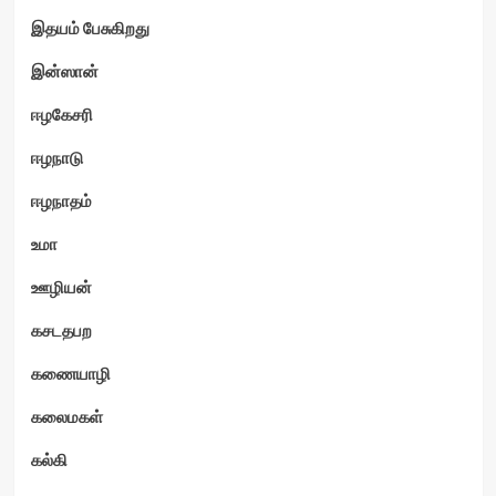
இதயம் பேசுகிறது
இன்ஸான்
ஈழகேசரி
ஈழநாடு
ஈழநாதம்
உமா
ஊழியன்
கசடதபற
கணையாழி
கலைமகள்
கல்கி