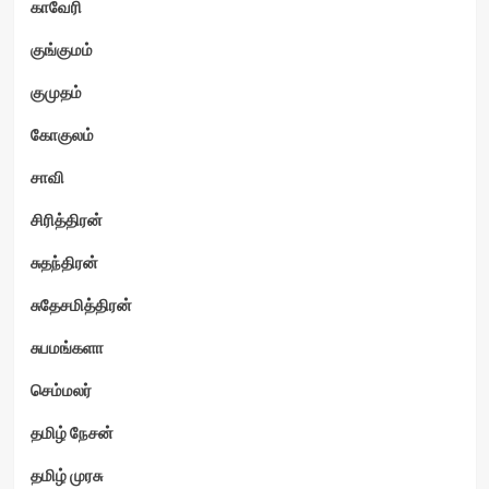
காவேரி
குங்குமம்
குமுதம்
கோகுலம்
சாவி
சிரித்திரன்
சுதந்திரன்
சுதேசமித்திரன்
சுபமங்களா
செம்மலர்
தமிழ் நேசன்
தமிழ் முரசு