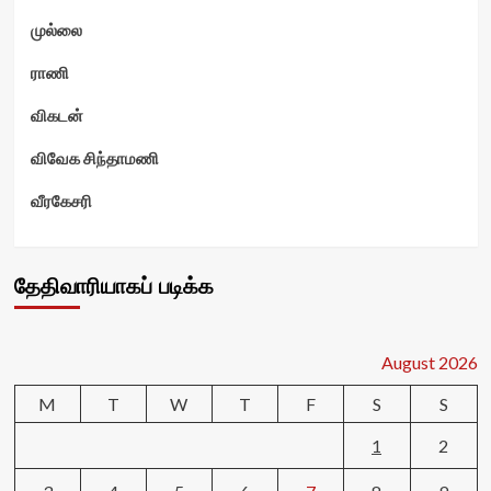
முல்லை
ராணி
விகடன்
விவேக சிந்தாமணி
வீரகேசரி
தேதிவாரியாகப் படிக்க
August 2026
M
T
W
T
F
S
S
1
2