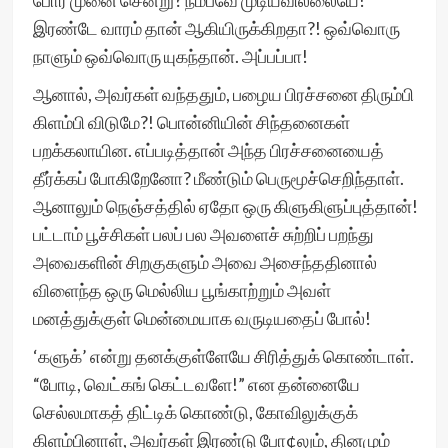
போர் முனை சென்று? நம்பவே முடியவில்லையே!
இரண்டே வாரம் தான் ஆகியிருக்கிறதா?! ஒவ்வொரு
நாளும் ஒவ்வொரு யுகந்தான். அப்பப்பா!
ஆனால், அவர்கள் வந்ததும், பழைய பிரச்சனை திரும்பி
கிளம்பி விடுமே?! பொன்னியின் சிந்தனைகள்
பறக்கலாயின. எப்படித்தான் அந்த பிரச்சனையைத்
தீர்க்கப் போகிறேனோ? மீண்டும் பெருமூச்செறிந்தாள்.
ஆனாலும் நெஞ்சத்தில் ஏதோ ஒரு கிளுகிளுப்புத்தான்!
பட்டாம் பூச்சிகள் பலப் பல அவளைச் சுற்றிப் பறந்து
அவைகளின் சிறகுகளும் அவை அசைந்ததினால்
விளைந்த ஒரு மெல்லிய பூங்காற்றும் அவள்
மனத்துக்குள் மென்மையாக வருடியதைப் போல்!
‘களுக்’ என்று தனக்குள்ளேயே சிரித்துக் கொண்டாள்.
“போடி, வெட்கங் கெட்டவளே!” என தன்னையே
செல்லமாகத் திட்டிக் கொண்டு, கோவிலுக்குக்
கிளம்பினாள், அவர்கள் இரண்டு போ¢லும், தினமும்