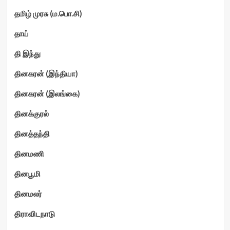
தமிழ் முரசு (ம.பொ.சி)
தாய்
தி இந்து
தினகரன் (இந்தியா)
தினகரன் (இலங்கை)
தினக்குரல்
தினத்தந்தி
தினமணி
தினபூமி
தினமலர்
திராவிடநாடு