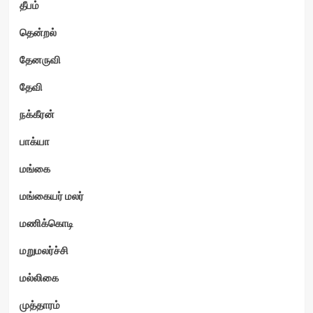
தீபம்
தென்றல்
தேனருவி
தேவி
நக்கீரன்
பாக்யா
மங்கை
மங்கையர் மலர்
மணிக்கொடி
மறுமலர்ச்சி
மல்லிகை
முத்தாரம்