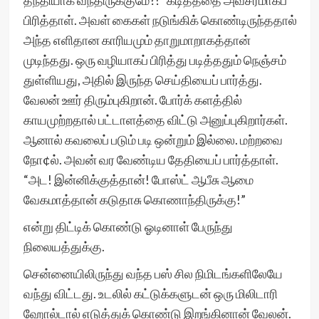
தந்தியாக வந்திருக்குமே?!” கடிதத்தை அவசரமாகப்
பிரித்தாள். அவள் கைகள் நடுங்கிக் கொண்டிருந்ததால்
அந்த எளிதான காரியமும் தாறுமாறாகத்தான்
முடிந்தது. ஒரு வழியாகப் பிரித்து படித்ததும் நெஞ்சம்
துள்ளியது, அதில் இருந்த செய்தியைப் பார்த்து.
வேலன் ஊர் திரும்புகிறான். போர்க் களத்தில்
காயமுற்றதால் பட்டாளத்தை விட்டு அனுப்புகிறார்கள்.
ஆனால் கவலைப் படும் படி ஒன்றும் இல்லை. மற்றவை
நோ¢ல். அவன் வர வேண்டிய தேதியைப் பார்த்தாள்.
“அட! இன்னிக்குத்தான்! போஸ்ட் ஆபீசு ஆமை
வேகமாத்தான் கடுதாசு கொணாந்திருக்கு!”
என்று திட்டிக் கொண்டு ஓடினாள் பேருந்து
நிலையத்துக்கு.
சென்னையிலிருந்து வந்த பஸ் சில நிமிடங்களிலேயே
வந்து விட்டது. உடலில் கட்டுக்களுடன் ஒரு மிலிடாரி
ஹோல்டால் எடுத்துக் கொண்டு இறங்கினான் வேலன்.