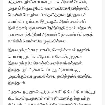
எத்தனை இனிமையான நாட்கள் அவை! வேலன்,
முருகன் இருவருமே அவளை உயிராக நேசித்தனர்.
பொன்னியோ இடையில் தவித்தாள், இருதலைக்
கொள்ளி எறும்பாக. இருவருமே அவள் மனத்தில்
இனித்தனர். ஒருவனை தேர்ந்தெடுத்தால் மற்றவன்
மனம் உடைந்திடுமே! அவளால் அந்த எண்ண்த்தைத்
தாங்கிக் கொள்ளவே முடியவில்லை.
இருவருக்கும் சா¢யாக பிடி கொடுக்காமல் நழுவிக்
கொண்டிருந்தாள். அதனால், வேலன், முருகன்
இருவருக்குமே கொஞ்சம் மனத்தாங்கல்தான்.
இருந்தாலும் அன்ன செய்வது, அவளால் ஒரு
முடிவுக்கும் வர முடியவில்லை. தவித்துக் கொண்டே
இருந்தாள்.
அந்தக் கந்தனுக்கே திருவுளச் சீட்டு போட்டுப் பார்த்து
விட வேண்டியதுதான் என்ற தீர்மானத்துக்கு வந்து
விட்டாள். அதற்குள்ளே இந்திய எல்லைப் பிரச்சனை