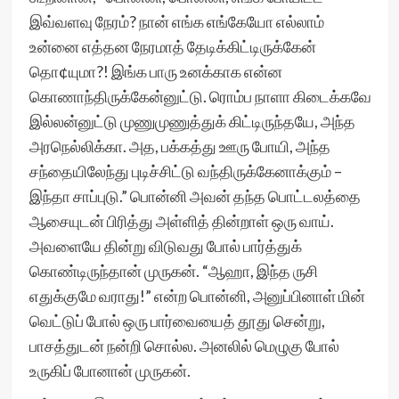
இவ்வளவு நேரம்? நான் எங்க எங்கேயோ எல்லாம்
உன்னை எத்தன நேரமாத் தேடிக்கிட்டிருக்கேன்
தொ¢யுமா?! இங்க பாரு உனக்காக என்ன
கொணாந்திருக்கேன்னுட்டு. ரொம்ப நாளா கிடைக்கவே
இல்லன்னுட்டு முணுமுணுத்துக் கிட்டிருந்தயே, அந்த
அரநெல்லிக்கா. அத, பக்கத்து ஊரு போயி, அந்த
சந்தையிலேந்து புடிச்சிட்டு வந்திருக்கேனாக்கும் –
இந்தா சாப்புடு.” பொன்னி அவன் தந்த பொட்டலத்தை
ஆசையுடன் பிரித்து அள்ளித் தின்றாள் ஒரு வாய்.
அவளையே தின்று விடுவது போல் பார்த்துக்
கொண்டிருந்தான் முருகன். “ஆஹா, இந்த ருசி
எதுக்குமே வராது!” என்ற பொன்னி, அனுப்பினாள் மின்
வெட்டுப் போல் ஒரு பார்வையைத் தூது சென்று,
பாசத்துடன் நன்றி சொல்ல. அனலில் மெழுகு போல்
உருகிப் போனான் முருகன்.