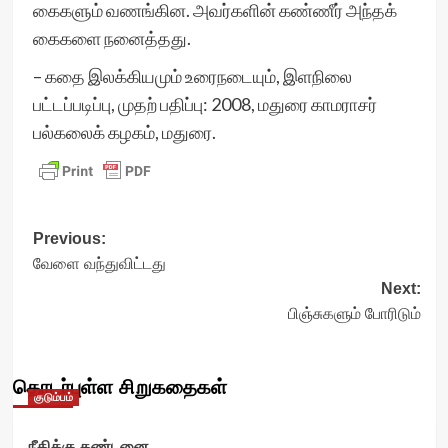
கைகளும் வணங்கின. அவர்களின் கண்ணீர் அந்தக்
கைகளை நனைத்தது.
– கதை இலக்கியமும் உரைநடையும், இளநிலை
பட்டப்படிப்பு, முதற் பதிப்பு: 2008, மதுரை காமராசர்
பல்கலைக் கழகம், மதுரை.
Post
Previous:
வேளை வந்துவிட்டது
navigation
Next:
பிஞ்சுகளும் போரிடும்
தொடர்புள்ள சிறுகதைகள்
குடும்பம்
நீதிக்கு தண்டனை