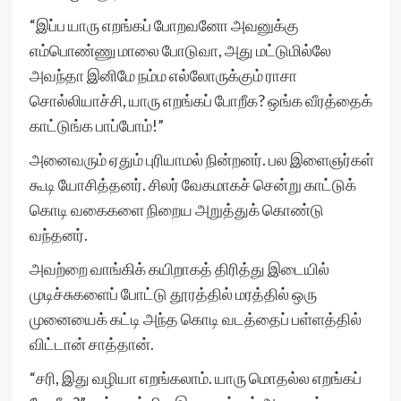
“இப்ப யாரு எறங்கப் போறவனோ அவனுக்கு
எம்பொண்ணு மாலை போடுவா, அது மட்டுமில்லே
அவந்தா இனிமே நம்ம எல்லோருக்கும் ராசா
சொல்லியாச்சி, யாரு எறங்கப் போறீக? ஒங்க வீரத்தைக்
காட்டுங்க பாப்போம்!”
அனைவரும் ஏதும் புரியாமல் நின்றனர். பல இளைஞர்கள்
கூடி யோசித்தனர். சிலர் வேகமாகச் சென்று காட்டுக்
கொடி வகைகளை நிறைய அறுத்துக் கொண்டு
வந்தனர்.
அவற்றை வாங்கிக் கயிறாகத் திரித்து இடையில்
முடிச்சுகளைப் போட்டு தூரத்தில் மரத்தில் ஒரு
முனையைக் கட்டி அந்த கொடி வடத்தைப் பள்ளத்தில்
விட்டான் சாத்தான்.
“சரி, இது வழியா எறங்கலாம். யாரு மொதல்ல எறங்கப்