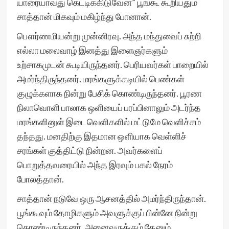
யாரையாவது கெட்டிக்கிடுவேன்” பூங்கூ கூறியதும்
சாத்தான் மிகவும் மகிழ்ந்து போனான்.
பௌர்ணமியன்று முன்னிரவு. அந்த மந்துவைப் சுற்றி
எல்லா மலைவாழ் இனத்து இளைஞர்களும்
உற்சாகமுடன் கூடியிருந்தனர். பெரியவர்கள் பாறையில்
அமர்ந்திருந்தனர். மரங்களுக்கடியில் பெண்கள்
குழுக்களாக நின்று பேசிக் கொண்டிருந்தனர். பூரண
நிலாவொளி பாலாக ஒளியைப் பரப்பினாலும் அடர்ந்த
மரங்களினுள் இடைவெளிகளில் மட்டுமே வெளிச்சம்
தந்தது. மனதிற்கு இதமான ஒளியாக வெள்ளிச்
சரங்கள் குத்திட்டு நின்றன. அவர்களைப்
பொறுத்தவரையில் அந்த இரவும் பகல் நேரம்
போலத்தான்.
சாத்தான் நடுவே ஒரு ஆசனத்தில் அமர்ந்திருந்தான்.
பூங்கூவும் தோழிகளும் அவளுக்குப் பின்னே நின்று
கொண்டிருந்தனர். அனைவருக்கும் தேனும்