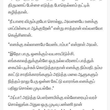
திருமணப் பேச்சை எடுத்த போதெல்லாம் தட்டிக்
கழித்தான்.
“நீ யாரை விரும்புறயோ சொல்லு, அவனையே உனக்கு
மாப்பிள்யைா ஆக்குறேன்” என்று சாத்தான் எவ்வளவோ
கெஞ்சினான்.
“எனக்கு கல்லாணமே வேண்டாம்பா” என்றாள் அவள்.
“இதோ பாரு, ஒனக்கும் வயசாயிடுச்சி.
எங்ககாலத்துக்குள்ளே ஒரு நல்ல வீரனாப் பாத்துக்
கையில் புடிச்சுக் கொடுத்தாதான் எனக்கு நிம்மதி. நம்ம
காட்டு சாதிக்காரங்களும் அடுத்த மலை ஆளுகளும்
நித்தம் நாலு பேரு ஒன்ன கேட்டு வாராங்க எனக்குப்
பதிலு சொல்ல முடியல்லே .”
“அப்பா! அடுத்த பௌர்ணமிக்கு எல்லோரையும் வரச்
சொல்லுங்க அதுல ஒரு முடிவு பண்ணி நான்