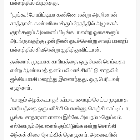
பள்ளத்தில் விழுந்தது.
“பூங்கூ! போயிட்டியா கண்ணே என்று அலறினான்
சாத்தான். கண்ணிமைக்கும் நேரத்தில் அழுகைக்
குரல்களும் அவனைப் பிடிங்கடா என்ற ஓசைகளும்
அடங்குவதற்கு முன் நீலன் ஓடிச்சென்று சாவுப் பாறைப்
பள்ளத்தில் திடீரென்று குதித்துவிட்டான்.
தன்னால் முடியாத காரியத்தை ஒரு பெண் செய்வதா
என்ற ஆண்மைத் தனம் பலிவாங்கிவிட்டு காதலில்
ஐக்கியமாகி மறைந்து இணைந்தது. ஒரு பெரியவர்
எழுந்தார்.
“யாரும் அழக்கூடாது! நம்ம யாரையும் செய்ய முடியாத
காரியத்தை ஒரு பளிச்சி பொண்ணு செஞ்சி காட்டிட்டா,
பூங்கூ சாதாரணமானவ இல்லே. அவ நம்ம தெய்வம்.
எல்லோரும் அவளைக் கும்பிடுங்க என்று சொல்லி
அந்தத் திசை நோக்கித் தொழுதார். அனைவரின்