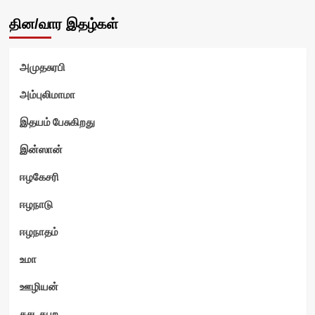
தின/வார இதழ்கள்
அமுதசுரபி
அம்புலிமாமா
இதயம் பேசுகிறது
இன்ஸான்
ஈழகேசரி
ஈழநாடு
ஈழநாதம்
உமா
ஊழியன்
கசடதபற