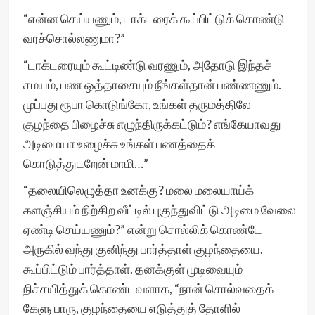
“என்ன செய்யணும், டாக்டரைக் கூப்பிட்டுக் கொண்டு
வரச்சொல்லணுமா?”
“டாக்டரையும் கூட்டிண்டு வரணும், அதோடு இந்தச்
சமயம், பண ஒத்தாசையும் நீங்கள்தான் பண்ணணும்.
முப்பது ரூபா கொடுங்கோ, உங்கள் தருமத்திலே
குழந்தை பிழைச்சு எழுந்திருக்கட்டும்? எங்கேயாவது
அடிமையா உழைச்சு உங்கள் பணத்தைக்
கொடுத்துடறேன் மாமி…”
“தலையிலெழுத்தா உனக்கு? மலை மலையாய்க்
களஞ்சியம் நிற்கிற வீட்டில் புகுந்துவிட்டு அடிமை வேலை
ஏண்டி செய்யணும்?” என்று சொல்லிக் கொண்டே
அருகில் வந்து குனிந்து பார்த்தாள் குழந்தையை.
கூப்பிட்டும் பார்த்தாள். தனக்குள் முடிவையும்
நிச்சயித்துக் கொண்டவளாக, “நான் சொல்வதைக்
கேளு பாரு, குழந்தையை எடுத்துத் தோளில்