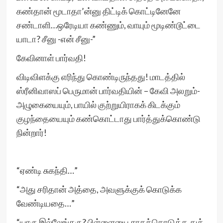
கண்தான் மூடாதா’ன்னு திட்டிக் கொட்டினேனே
சண்டாளி…ஒரேடியா கண்ணும், வாயும் மூடிண்டூட்டை
யாடா? சீனு -என் சீனு-”
கேவினாள் பார்வதி!
விடிவிளக்கு எரிந்து கொண்டிருந்தது! மாடத்தில்
ஸ்ரீனிவாஸப் பெருமான் பார்வதியின் – கேவி அலறும்-
அழுகையையும், பாயில் குற்றுயிராகக் கிடக்கும்
குழந்தையையும் கண்கொட்டாது பார்த்துக்கொண்டு
நின்றார்!
“ஏண்டி சுகந்தி…”
“அது சரிதான் அத்தை, அவளுக்குக் கொடுக்க
வேண்டியதை…”
“யாரு இல்லேங்கரு? பிள்ளையை சாகக்கொடுத்த துக்