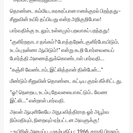
தொண்டை கம்மிய, கரகரப்பான ஈனக்குரல் பிறந்தது–
சீனுவின் உயிர் தப்பியது என்ற அறிகுறிபோல!
பார்வதிக்கு உடலும், உள்ளமும் பறவாகப் பறந்தது!
“குளிர்றதாடா தங்கம்? போத்தறேன், குளிர்போயிடும்,
உடம்பு நன்னா ஆயிடும்!” என்று கூறி போர்வையைப்
போர்த்தி அணைத்துக்கொண்டாள் பார்வதி…
“கஞ்சி வேண்டாம், இட்லித்தான் தின்பேன்…”
மீண்டும் சீனுவின் தொண்டை கட்டிய குரல் கீச்சிட்டது.
”ஓ! நெறைய, உடம்பு தேவலையாகட்டும்.. வேண
இட்லி…” என்றாள் பார்வதி.
அவள் ஆயுளிலேயே அநுபவித்திராத ஓர் அபூர்வ
நிம்மதியும், நிறைவும் ஏற்பட்டன அவளுக்கு!
– உயிரின் அழைப்பு, முதற்பதிப்பு: 1966, சாரதி பிரசுரம்,