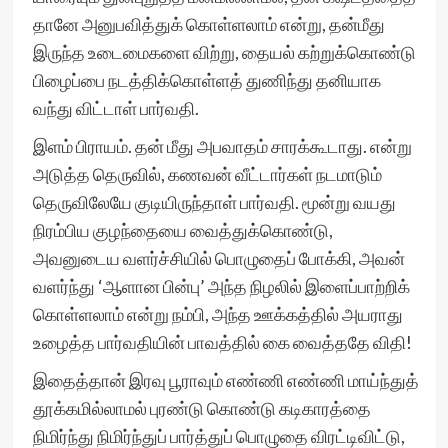
தானே அனுபவித்துக் கொள்ளலாம் என்று, தன்மீது
இருந்த உடைமைகளை விற்று, தையல் கற்றுக்கொண்டு
பிழைப்பை நடத்திக்கொள்ளத் துணிந்து தனியாக
வந்து விட்டாள் பார்வதி.
இளம் பிராயம். தன் மீது அபவாதம் சாரக்கூடாது. என்று
அடுத்த தெருவில், கணவன் வீட்டார்கள் நடமாடும்
தெருவிலேயே குடியிருந்தாள் பார்வதி. மூன்று வயது
நிரம்பிய குழந்தையை வைத்துக்கொண்டு,
அவனுடைய வளர்ச்சியில் பொழுதைப் போக்கி, அவன்
வளர்ந்து ‘ஆளான பின்பு’ அந்த நிழலில் இளைப்பாற்றிக்
கொள்ளலாம் என்று நம்பி, அந்த ஊக்கத்தில் அயராது
உழைத்த பார்வதியின் பாவத்தில் கை வைத்ததே விதி!
இதைத்தான் இரவு பூராவும் எண்ணி எண்ணி மாய்ந்துத்
தூக்கமில்லாமல் புரண்டு கொண்டு கடிகாரத்தை
நிமிர்ந்து நிமிர்ந்துப் பார்த்துப் பொழுதை விரட்டிவிட்டு,