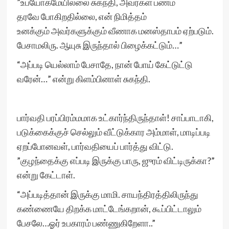
”உபயோகமேயில்லை சுகந்தி, அவர்கள் பணம்
தரவே போகிறதில்லை, என் நிமித்தம்
உனக்கும் அவர்களுக்கும் வீணாக மனஸ்தாபம் ஏற்படும்.
பேசாமலிரு. ஆயுசு இருந்தால் பிழைக்கட்டும்…”
“அப்படி யெல்லாம் பேசாதே, நான் போய் கேட்டுட்டு
வரேன்…” என்று கிளம்பினாள் சுகந்தி.
பார்வதி பரப்பிரம்மமாக உட்கார்ந்திருந்தாள்! சாப்பாடாகி,
படுக்கைக்குச் செல்லும் வீட்டுக்கார அம்மாள், மாடிப்படி
ஏறப்போனவள், பார்வதியைப் பார்த்து விட்டு.
”குழந்தைக்கு எப்படி இருக்கு பாரு, ஜுரம் விட்டிருக்கா?”
என்று கேட்டாள்.
“அப்படித்தான் இருக்கு மாமி. சாயந்திரத்திலிருந்து
கண்ணையே திறக்க மாட்டேங்கறான், கூப்பிட்டாலும்
பேசலே…ஓர் உபகாரம் பண்ணுகிறேளா..”