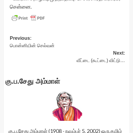
சென்னை.
Post
Previous:
பொன்னியின் செல்வன்
navigation
Next:
வீட்டை (கூட்டை) விட்டு…
கு.ப.சேது அம்மாள்
கு.ப.சேது அம்மாள் (1908 - நவம்பர் 5, 2002) ஒரு தமிழ்