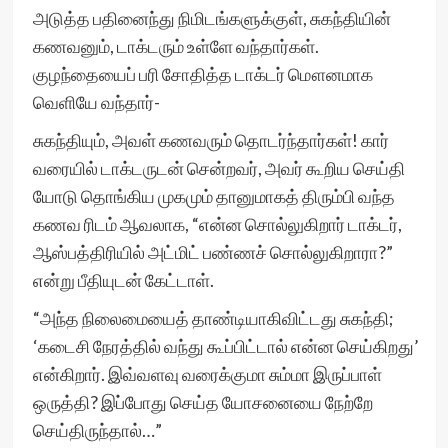
அடுத்த பதினைந்து நிமிடங்களுக்குள், சுகந்தியின்
கணவனும், டாக்டரும் உள்ளே வந்தார்கள்.
குழந்தையைப் பரி சோதித்த டாக்டர் மௌனமாக
வெளியே வந்தார்-
சுகந்தியும், அவள் கணவரும் தொடர்ந்தார்கள்! கார்
வரையில் டாக்டருடன் சென்றவர், அவர் கூறிய செய்தி
யோடு தொங்கிய முகமும் தானுமாகத் திரும்பி வந்த
கணவ ரிடம் ஆவலாக, “என்ன சொல்லுகிறார் டாக்டர்,
ஆஸ்பத்திரியில் அட்மிட் பண்ணச் சொல்லுகிறாரா?”
என்று பீதியுடன் கேட்டாள்.
“அந்த நிலைமையைத் தாண்டியாகிவிட்டது சுகந்தி;
‘கடைசி நேரத்தில் வந்து கூப்பிட்டால் என்ன செய்கிறது’
என்கிறார். இவ்வளவு வரைக்குமா சும்மா இருப்பாள்
ஒருத்தி? இப்போது செய்த யோசனையை நேற்றே
செய்திருந்தால்…”