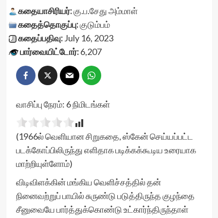
கதையாசிரியர்:
கு.ப.சேது அம்மாள்
கதைத்தொகுப்பு:
குடும்பம்
கதைப்பதிவு:
July 16, 2023
பார்வையிட்டோர்:
6,207
வாசிப்பு நேரம்:
6
நிமிடங்கள்
(1966ல் வெளியான சிறுகதை, ஸ்கேன் செய்யப்பட்ட
படக்கோப்பிலிருந்து எளிதாக படிக்கக்கூடிய உரையாக
மாற்றியுள்ளோம்)
விடிவிளக்கின் மங்கிய வெளிச்சத்தில் தன்
நினைவற்றுப் பாயில் சுருண்டு படுத்திருந்த குழந்தை
சீனுவையே பார்த்துக்கொண்டு உட்கார்ந்திருந்தாள்