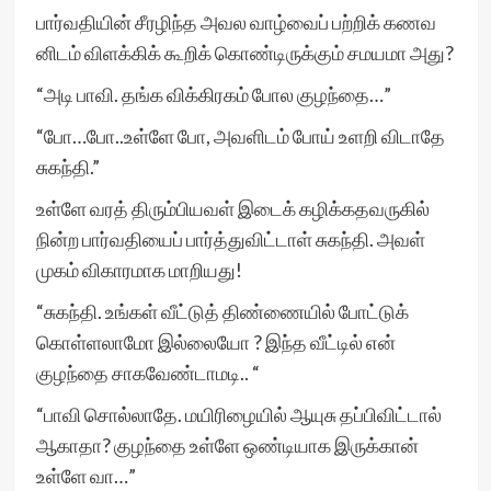
பார்வதியின் சீரழிந்த அவல வாழ்வைப் பற்றிக் கணவ
னிடம் விளக்கிக் கூறிக் கொண்டிருக்கும் சமயமா அது?
“அடி பாவி. தங்க விக்கிரகம் போல குழந்தை…”
“போ…போ..உள்ளே போ, அவளிடம் போய் உளறி விடாதே
சுகந்தி.”
உள்ளே வரத் திரும்பியவள் இடைக் கழிக்கதவருகில்
நின்ற பார்வதியைப் பார்த்துவிட்டாள் சுகந்தி. அவள்
முகம் விகாரமாக மாறியது!
“சுகந்தி. உங்கள் வீட்டுத் திண்ணையில் போட்டுக்
கொள்ளலாமோ இல்லையோ ? இந்த வீட்டில் என்
குழந்தை சாகவேண்டாமடி.. “
“பாவி சொல்லாதே. மயிரிழையில் ஆயுசு தப்பிவிட்டால்
ஆகாதா? குழந்தை உள்ளே ஒண்டியாக இருக்கான்
உள்ளே வா…”