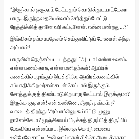
“இருந்தால் ஒருதரம் கேட்டதும் கொடுத்துடமாட்டேனா
பாரு…இருந்ததையெல்லாம் சேர்த்துப்போட்டு
நேத்திக்கித் தானே வரி கட்டினேன், என்ன பண்றது…?”
இவ்விதம் தர்ம உபதேசம் செய்துவிட்டுப் போனாள் அந்த
அம்மாள்!
பாருவின் நெஞ்சம் படபடத்தது! “அடடா! என்ன உலகம்.
என்ன பணம் காசு, என்ன மனிதர்கள்! ஆயிரக்
கணக்கில் புழங்கும் இடத்திலே, ஆயிரக்கணக்கில்
சம்பாதிக்கிறவர்கள் கடன் கேட்டால் இருக்கும்.
சோத்துக்குத் திண்டாடுகிற பாரு கேட்டால் இருக்குமா?
இருக்காதுதான்! என் கண்ணே, சீனுத் தங்கம், நீ
வாயைத் திறந்து ‘அம்மா’ன்னு கூப்பிட்டு மூணு
நாளேச்சேடா? மூஞ்சியைப் பிடிச்சுத் திருப்பித் திருப்பிப்
பேசுவியே என்னப்பா… இல்லாத கொடு மையை
உன்மேலே காட்டி, ‘உன் வாய்தான் சித்தே அடைக்காதா,