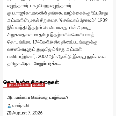
எழுத்தாளர். புகழ்பெற்ற எழுத்தாளர்
கு.ப.ராஜகோபாலனின் தங்கை. வாழ்க்கைக் குறிப்புசேது
அம்மாளின் முதல் சிறுகதை “செவ்வாய் தோஷம்” 1939
இல் காந்தி இதழில் வெளியானது. பின் அவரது
சிறுகதைகள் பல தமிழ் இதழ்களில் வெளியாகத்
தொடங்கின. 1940களில் சில திரைப்படங்களுக்கு
வசனம் எழுதும் குழுவிலும் சேது அம்மாள்
பணியாற்றினார். 2002 ஆம் ஆண்டு இவரது நூல்களை
தமிழக அரசு…
மேலும் படிக்க...
தொடர்புள்ள சிறுகதைகள்
ஒரு பக்கக் கதை
குடும்பம்
அட, என்னடா பொல்லாத வாழ்க்கை?
வளர்கவி
August 7, 2026