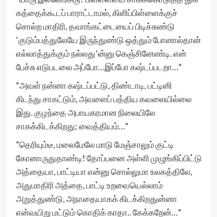
கத்தைக்கூடப் பாராட்டாமல், கிளிப்பிள்ளைக்குச்
சொல்ற மாதிரி, தவாங்கட்டையைப் பிடிச்சுண்டு
‘குடும்பத்துலேயே இருந்துண்டு ஒத்தும் போனால்தான்
எல்லாத்துக்கும் நல்லது’ன்னு கெஞ்சினேண்டி. என்
பேச்சு எடுபடலை அப்போ…இப்போ கஷ்டப்படறா…”
“அவள் நன்னா கஷ்டப்பட்டு, திண்டாடி, பட்டினி
கிடந்து சாகட்டும், அவளைப் பத்திய கவலையில்லை
இது. குழந்தை அபாயகரமான நிலையிலே
சாகக்கிடக்கிறது; வைத்தியம்…”
“தெரியும்டீ, மலைமேலே மாடு மேஞ்சாலும் குட்டி
கோனாருதுதாண்டி! தோப்பனை அள்ளி முழுங்கிப்பிட்டு
அத்தையா, பாட்டியா என்னு சொல்லுமா உலகத்திலே,
அதுமாதிரி அத்தை, பாட்டி உறவையெல்லாம்
அறுத்துண்டு, அநாதையாகக் கிடக்கிறதுன்னா
என்வயிறு மட்டும் கொதிக் காதா.. கேக்கறேன்…”