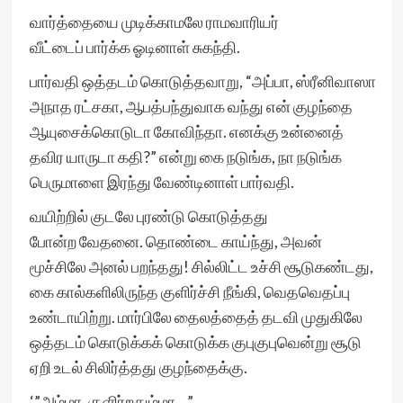
வார்த்தையை முடிக்காமலே ராமவாரியர்
வீட்டைப் பார்க்க ஓடினாள் சுகந்தி.
பார்வதி ஒத்தடம் கொடுத்தவாறு, “அப்பா, ஸ்ரீனிவாஸா
அநாத ரட்சகா, ஆபத்பந்துவாக வந்து என் குழந்தை
ஆயுசைக்கொடுடா கோவிந்தா. எனக்கு உன்னைத்
தவிர யாருடா கதி?” என்று கை நடுங்க, நா நடுங்க
பெருமாளை இரந்து வேண்டினாள் பார்வதி.
வயிற்றில் குடலே புரண்டு கொடுத்தது
போன்ற வேதனை. தொண்டை காய்ந்து, அவன்
மூச்சிலே அனல் பறந்தது! சில்லிட்ட உச்சி சூடுகண்டது,
கை கால்களிலிருந்த குளிர்ச்சி நீங்கி, வெதவெதப்பு
உண்டாயிற்று. மார்பிலே தைலத்தைத் தடவி முதுகிலே
ஒத்தடம் கொடுக்கக் கொடுக்க குபுகுபுவென்று சூடு
ஏறி உடல் சிலிர்த்தது குழந்தைக்கு.
‘”அம்மா, குளிர்றதும்மா…”