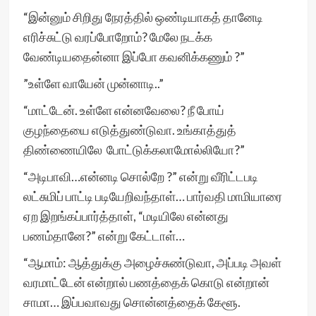
“இன்னும் சிறிது நேரத்தில் ஒண்டியாகத் தானேடி
எரிச்சுட்டு வரப்போறோம்? மேலே நடக்க
வேண்டியதைன்னா இப்போ கவனிக்கணும் ?”
”உள்ளே வாயேன் முன்னாடி..”
“மாட்டேன். உள்ளே என்னவேலை? நீ போய்
குழந்தையை எடுத்துண்டுவா. உங்காத்துத்
திண்ணையிலே போட்டுக்கலாமோல்லியோ?”
“அடிபாவி…என்னடி சொல்றே ?” என்று வீரிட்டபடி
லட்சுமிப் பாட்டி படியேறிவந்தாள்… பார்வதி மாமியாரை
ஏற இறங்கப்பார்த்தாள், “மடியிலே என்னது
பணம்தானே?” என்று கேட்டாள்…
“ஆமாம்: ஆத்துக்கு அழைச்சுண்டுவா, அப்படி அவள்
வரமாட்டேன் என்றால் பணத்தைக் கொடு என்றான்
சாமா… இப்பவாவது சொன்னத்தைக் கேளூ.