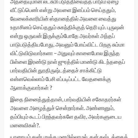
அத்தையுமான லட்சுமி படுத்திவைத்த பாடும் ஏழை
வீட்டுப்பெண் என்று அவளை இளப்பம் செய்ததும்,
வேலைக்காரியின் ஸ்தானத்தில் அவளை வைத்து
உதாசினம் செய்ததும் சுகந்திக்குத் தெரி யும். புருஷன்
என்று ஒருவன் இருக்கும்போதே அவர்கள் அந்தப்
பாடுபடுத்தியபோது, அவனும் போய்விட்ட பிறகு சும்மா
விட்டுவிடுவார்களா – அதுவும் காளைபோல இருந்த
பிள்ளை இரண்டு நாள் ஜுரத்தில் மாண்டு கிடந்ததைப்
பார்வதியின் துரதிருஷ்டத்தைச் சாக்கிட்டு
என்னவெல்லாம் பேசி எப்படிப்பட்ட வேதனைக்கு
ஆளாக்குவார்கள் ?
இதை நினைத்துத்தான், பார்வதியின் சகோதரர்கள்
அவளை அழைத்துச் சென்றார்கள். அண்ணனும்,
தம்பியும் கூடப் பிறந்தவர்களே தவிர, அவர்களுடைய
மனைவிகள்?.
யாரையும் துன்புறுத்த மனமில்லாமல், தன் கஷ்டத்தைத்