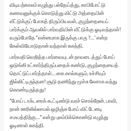
விடியற்காலம் எழுந்து பல்தேய்த்து, காபிபோட்டு
கணவனுக்குக் கொடுத்து விட்டு அத்தையின்
வீட்டுக்குப் போகத் திரும்பியவள், குழந்தையைப்
பார்க்கும் ஆவலில் பார்வதியின் வீட்டுக்கு ஓடிவந்தாள்!
வரும்போதே “என்னமாக இருக்கு பாரு ?…’ என்ற
கேள்வியோடுதான் வந்தாள் சுகந்தி.
பார்வதி வெறித்த பார்வையுடன் நாவடைத்துப் போய்
ஒடுங்கி உட்கார்ந்திருப்பதைக் கண்டு, குழந்தையைத்
தொட்டுப் பார்த்தாள்… கை கால்களும், உச்சியும்
ஜில்லிட்டிருந்தன! சூடு தணிந்து மூச்சு லேசாக வந்து
கொண்டிருந்தது!
“போய் டாக்டரைக் கூட்டிண்டு வரச் சொல்றேன். பாவி,
நான் ஊரிலில்லாமல் ஒழிஞ்சு போய் விட்டேனடி
சமயத்திற்கு…” என்று புலம்பிக்கொண்டு எழுந்து
ஓடினாள் சுகந்தி.