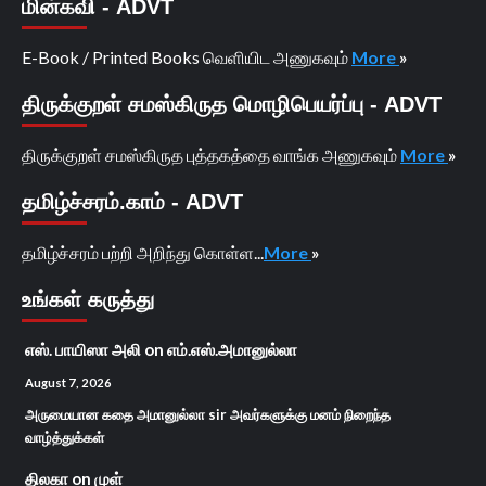
மின்கவி - ADVT
E-Book / Printed Books வெளியிட அணுகவும்
More
»
திருக்குறள் சமஸ்கிருத மொழிபெயர்ப்பு - ADVT
திருக்குறள் சமஸ்கிருத புத்தகத்தை வாங்க அணுகவும்
More
»
தமிழ்ச்சரம்.காம் - ADVT
தமிழ்ச்சரம் பற்றி அறிந்து கொள்ள...
More
»
உங்கள் கருத்து
எஸ். பாயிஸா அலி
on
எம்.எஸ்.அமானுல்லா
August 7, 2026
அருமையான கதை அமானுல்லா sir அவர்களுக்கு மனம் நிறைந்த
வாழ்த்துக்கள்
திலகா
on
முள்