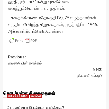
துரதிருஷ்டமா?” என்று மூக்கில் கை
வைத்துக்கொண்டான் கந்தப்பன்.
– கதைக் கோவை (தொகுதி IV), 75 எழுத்தாளர்கள்
எழுதிய 75 சிறந்த சிறுகதைகள், முதற் பதிப்பு: 1945.
அல்லயன்ஸ் கம்பெனி, சென்னை.
Post
Previous:
மைதிலியின் கலக்கம்
navigation
Next:
தீபாவளி எப்படி?
தொடர்புள்ள சிறுகதைகள்
ஒரு பக்கக் கதை
குடும்பம்
அட, என்னடா பொல்லாத வாழ்க்கை?