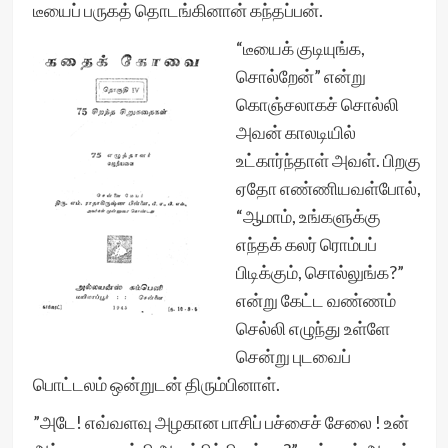
டீயைப் பருகத் தொடங்கினான் கந்தப்பன்.
“டீயைக் குடியுங்க,
சொல்றேன்” என்று
கொஞ்சலாகச் சொல்லி
அவன் காலடியில்
உட்கார்ந்தாள் அவள். பிறகு
ஏதோ எண்ணியவள்போல்,
“ஆமாம், உங்களுக்கு
எந்தக் கலர் ரொம்பப்
பிடிக்கும், சொல்லுங்க?”
என்று கேட்ட வண்ணம்
செல்லி எழுந்து உள்ளே
சென்று புடவைப்
பொட்டலம் ஒன்றுடன் திரும்பினாள்.
”அடே! எவ்வளவு அழகான பாசிப் பச்சைச் சேலை ! உன்