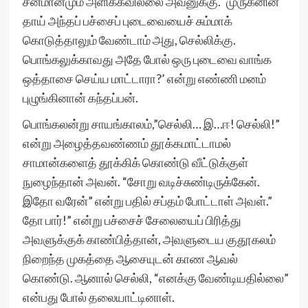
சன்மானமும் அளிக்கவில்லை அவனுக்கு. ‘முருகனின்
தாய் அந்தப் பச்சைப் புடைவையைச் சும்மாக்
கொடுத்தாலும் வேண்டாம் அது, செல்லிக்கு.
பொங்கலுக்காவது அதே போல் ஒரு புடைவை வாங்க
ஒத்தாசை செய்ய மாட்டாரா?’ என்று எண்ணி மனம்
புழுங்கினான் கந்தப்பன்.
பொங்கலன்று சாயங்காலம்,”செல்லி… இ…ஈ! செல்லி!”
என்று அழைத்தவண்ணம் தூக்கமாட்டாமல்
சாமான்களைத் தூக்கிக் கொண்டு வீட்டுக்குள்
நுழைந்தான் அவன். “சோறு வடிச்சுண்டிருக்கேன்.
இதோ வரேன்” என்று பதில் சப்தம் போட்டாள் அவள்.”
தோ பார்!” என்று பச்சைச் சேலையைப் பிரித்து
அவளுக்குக் காண்பித்தான், அவளுடைய குதூகலம்
நிறைந்த முகத்தை ஆசையுடன் காண ஆவல்
கொண்டு. ஆனால் செல்லி, “எனக்கு வேண்டியதில்லை”
என்பது போல் தலையாட்டினாள்.