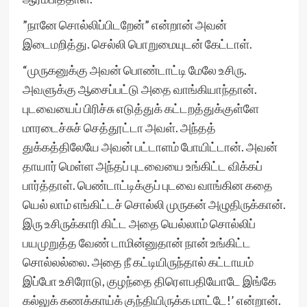
”நானே சொல்லிப்பிடறேன்” என்றான் அவன்
இடைமறித்து. செல்லி பொறுமையுடன் கேட்டாள்.
“முருகனுக்கு அவன் பொண்டாட்டி மேலே உசிரு.
அவளுக்கு ஆசைப்பட்டு அதை வாங்கியாந்தான்.
புடவையைப் பிரிச்சு எடுத்துக் கட்டறத்துக்குள்ளே
மாரடைச்சுச் செத்தூட்டா அவள். அந்தத்
துக்கத்திலேயே அவன் பட்டாளம் போயிட்டான். அவன்
தாயார் மெள்ள அந்தப் புடவையை உங்கிட்ட விக்கப்
பார்த்தாள். பெண்டாட்டிக்குப் புடவை வாங்கின கதை
யெல் லாம் எங்கிட்டச் சொல்லி முருகன் அழுதிருக்கான்.
இரு உசிருக்காரி கிட்ட அதை யெல்லாம் சொல்லிப்
பயமுறுத்த வேண் டாமின்னுதான் நான் உங்கிட்ட
சொல்லல்லை. அதை நீ கட்டியிருந்தால் கட்டாயம்
இப்போ உசிரோடு, குழந்தை திரௌபதியோடே இங்கே
கல்லுக் கணக்காய்க் குந்தியிருக்க மாட்டே!’ என்றான்.