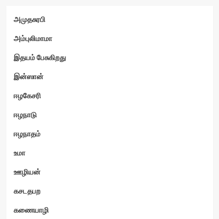
அமுதசுரபி
ம்
அம்புலிமாமா
இதயம் பேசுகிறது
இன்ஸான்
ஈழகேசரி
ஈழநாடு
ஈழநாதம்
உமா
ஊழியன்
கசடதபற
கணையாழி