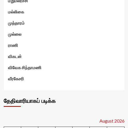
மறுமலர்ச்சி
மல்லிகை
முத்தாரம்
முல்லை
ராணி
விகடன்
விவேக சிந்தாமணி
வீரகேசரி
தேதிவாரியாகப் படிக்க
August 2026