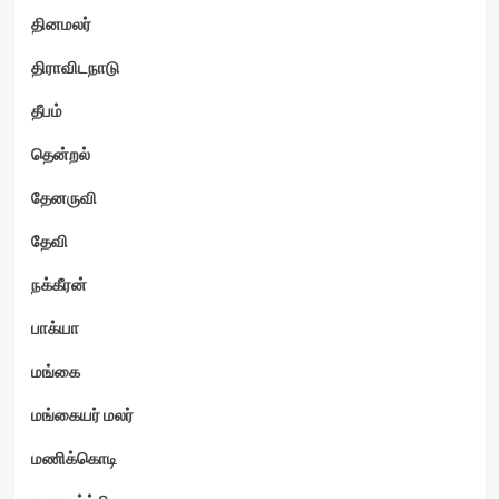
தினமலர்
திராவிடநாடு
தீபம்
தென்றல்
தேனருவி
தேவி
நக்கீரன்
பாக்யா
மங்கை
மங்கையர் மலர்
மணிக்கொடி