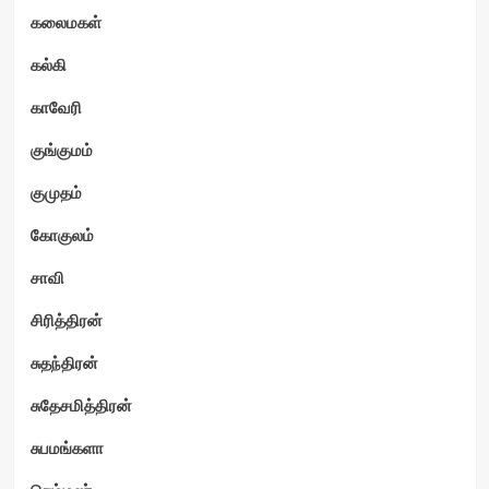
கலைமகள்
கல்கி
காவேரி
குங்குமம்
குமுதம்
கோகுலம்
சாவி
சிரித்திரன்
சுதந்திரன்
சுதேசமித்திரன்
சுபமங்களா