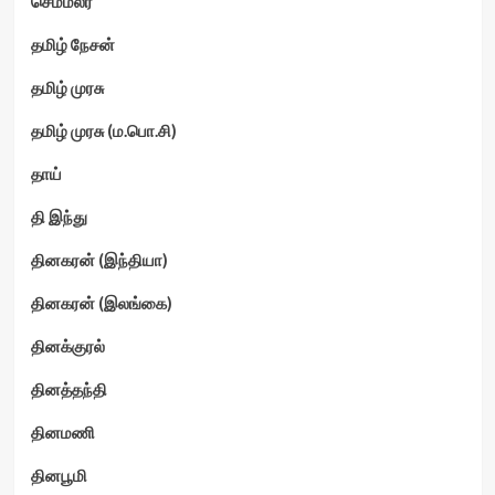
செம்மலர்
தமிழ் நேசன்
தமிழ் முரசு
தமிழ் முரசு (ம.பொ.சி)
தாய்
தி இந்து
தினகரன் (இந்தியா)
தினகரன் (இலங்கை)
தினக்குரல்
தினத்தந்தி
தினமணி
தினபூமி