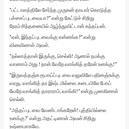
“பட்டாளத்திலே சேர்ந்த முருகன் தாயார் கொடுத்த
பச்சைப் புடவையா?” என்று கேட்டுச் சிறிது
நேரம் சிந்தனையில் ஆழ்ந்துவிட்டான் கந்தப்பன்.
“ஏன், இந்தப் புடவைக்கு என்னங்க?” என்று
வினவினாள் அவள்.
“நல்லாத்தான் இருக்கு, செல்லி! ஆனால் நமக்கு
வாணாம் அது ! நான் வேறே வாங்கித் தரேன் உனக்கு!”
“இருவத்தஞ்சு ரூபாய்ப் புடவை வலுவிலே பதினஞ்சுக்கு
வரது. வாங்கித் தர இஷ்டமில்லை. கடையிலே போய்
வேறே வாங்கித் தாராராம், வாங்கி!” என்று முனகினாள்
செல்லி.
“அந்தப் புடவை வேண்டாங்கறேன்! புத்தியில்லை
உனக்கு?’ என்று அதட்டினான் அவன் சிறிது
உஷ்ணமாகவே.