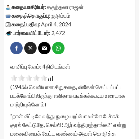
கதையாசிரியர்:
சகுந்தலா ராஜன்
கதைத்தொகுப்பு:
குடும்பம்
கதைப்பதிவு:
April 4, 2024
பார்வையிட்டோர்:
2,472
வாசிப்பு நேரம்:
4
நிமிடங்கள்
(1945ல் வெளியான சிறுகதை, ஸ்கேன் செய்யப்பட்ட
படக்கோப்பிலிருந்து எளிதாக படிக்கக்கூடிய உரையாக
மாற்றியுள்ளோம்)
“நான் வீட்டிலே வந்து நுழையறப்போ உள்ளே பேச்சுக்
குரல் கேட்டுதே, செல்லி! ஆர் வந்திருந்தாங்க?” என்று
மனைவியைக் கேட்ட வண்ணம் அவள் கொடுத்த