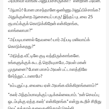
அம்மாவா வாங்கி அனுப்பிச்சிருக்கா?” என்றான் அவன்.
“ஆமாம்! போன மாசந்தானே ஒண்ணு அனுப்பிச்சாங்க?
அதுக்குள்ளற ஆசையைப் பாரு! இந்தப் புடவை 25
ரூபாய்க்குக் கொடுக்கிறேன் என்கிறாங்க,
வாங்கலாமா?”
“அப்படியானால் தேவலை! யார் அப்படி மலிவாய்க்
கொடுக்கறது?”
“அடுத்த வீட்டிலே குடி வந்திருக்காங்களே.
உங்களுக்குக் கூடத் தெரியுமாமே, அவள் மகன்
முருகனை? போன மாசம் அவன் பட்டாளத்திலே
சேர்ந்தூட்டானாமே?
“உம்.புதுப் புடவையை ஏன் அவங்க விக்கிறாங்களாம்?”
“கலர் அந்தம்மாவுக்குப் புடிக்கல்லையாம். ‘உன் செவப்பு
ஒடம்புக்கு ஏத்த கலர்’ என்கிறாங்க” என்று கூறிச் சிறிது
வெட்கத்தால் தலைகுனிந்தாள் செல்லி.