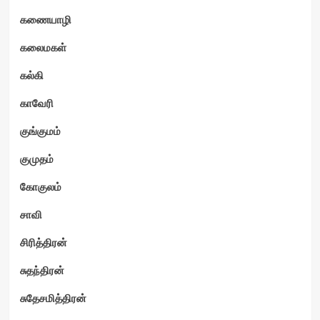
கணையாழி
கலைமகள்
கல்கி
காவேரி
குங்குமம்
குமுதம்
கோகுலம்
சாவி
சிரித்திரன்
சுதந்திரன்
சுதேசமித்திரன்