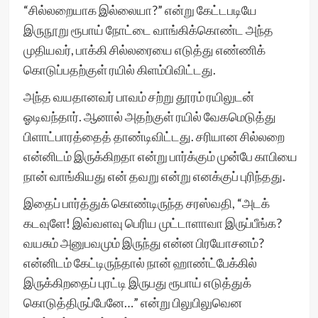
“சில்லறையாக இல்லையா?” என்று கேட்டபடியே
இருநூறு ரூபாய் நோட்டை வாங்கிக்கொண்ட அந்த
முதியவர், பாக்கி சில்லரையை எடுத்து எண்ணிக்
கொடுப்பதற்குள் ரயில் கிளம்பிவிட்டது.
அந்த வயதானவர் பாவம் சற்று தூரம் ரயிலுடன்
ஓடிவந்தார். ஆனால் அதற்குள் ரயில் வேகமெடுத்து
பிளாட்பாரத்தைத் தாண்டிவிட்டது. சரியான சில்லறை
என்னிடம் இருக்கிறதா என்று பார்க்கும் முன்பே காபியை
நான் வாங்கியது என் தவறு என்று எனக்குப் புரிந்தது.
இதைப் பார்த்துக் கொண்டிருந்த சரஸ்வதி, “அடக்
கடவுளே! இவ்வளவு பெரிய முட்டாளாவா இருப்பீங்க?
வயசும் அனுபவமும் இருந்து என்ன பிரயோசனம்?
என்னிடம் கேட்டிருந்தால் நான் ஹாண்ட்பேக்கில்
இருக்கிறதைப் புரட்டி இருபது ரூபாய் எடுத்துக்
கொடுத்திருப்பேனே…” என்று பிலுபிலுவென