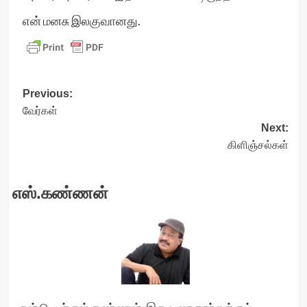
என் மனசு இலகுவானது.
Post
Previous:
வேர்கள்
navigation
Next:
கிளிஞ்சல்கள்
எஸ்.கண்ணன்