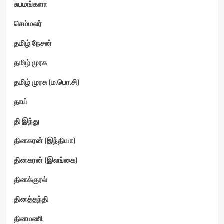
சுபமங்களா
செம்மலர்
தமிழ் நேசன்
தமிழ் முரசு
தமிழ் முரசு (ம.பொ.சி)
தாய்
தி இந்து
தினகரன் (இந்தியா)
தினகரன் (இலங்கை)
தினக்குரல்
தினத்தந்தி
தினமணி