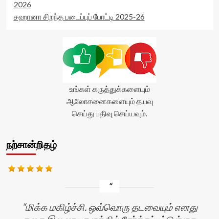
2026
சஹானா சிறந்த படைப்புப் போட்டி 2025-26
உங்கள் கருத்துக்களையும்
ஆலோசனைகளையும் தயவு
செய்து பதிவு செய்யவும்.
நற்சான்றிதழ்
மிக்க மகிழ்ச்சி. ஒவ்வொரு தடவையும் எனது