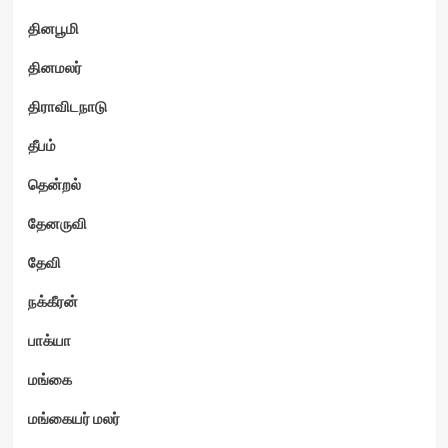
தினபூமி
தினமலர்
திராவிடநாடு
தீபம்
தென்றல்
தேனருவி
தேவி
நக்கீரன்
பாக்யா
மங்கை
மங்கையர் மலர்