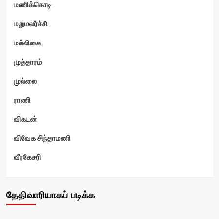
மணிக்கொடி
மறுமலர்ச்சி
மல்லிகை
முத்தாரம்
முல்லை
ராணி
விகடன்
விவேக சிந்தாமணி
வீரகேசரி
தேதிவாரியாகப் படிக்க