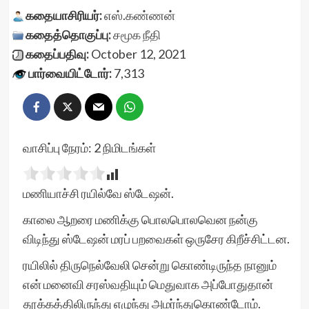
கதையாசிரியர்:
எஸ்.கண்ணன்
கதைத்தொகுப்பு:
சமூக நீதி
கதைப்பதிவு:
October 12, 2021
பார்வையிட்டோர்:
7,313
வாசிப்பு நேரம்:
2
நிமிடங்கள்
மணியாச்சி ரயில்வே ஸ்டேஷன்.
காலை ஆறரை மணிக்கு பொலபொலவென நன்கு
விடிந்து ஸ்டேஷன் மரப் பறவைகள் ஒருசேர கிறீச்சிட்டன.
ரயிலில் திருநெல்வேலி சென்று கொண்டிருந்த நானும்
என் மனைவி சரஸ்வதியும் மெதுவாக அப்போதுதான்
தூக்கத்திலிருந்து எழுந்து அமர்ந்துகொண்டோம்.