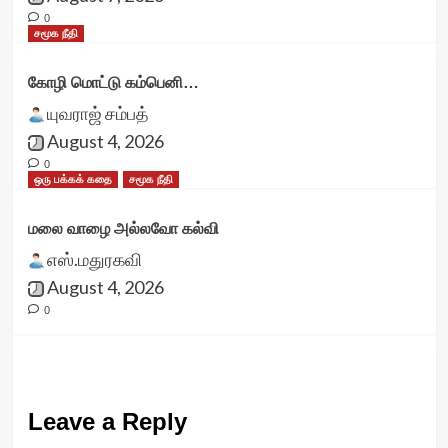
0
சமூக நீதி
கோழி மொட்டு கம்பெனி…
யுவராஜ் சம்பத்
August 4, 2026
0
ஒரு பக்கக் கதை
சமூக நீதி
மலை வாழை அல்லவோ கல்வி
எஸ்.மதுரகவி
August 4, 2026
0
Leave a Reply