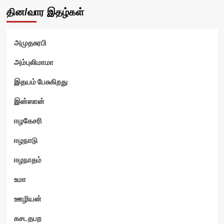
தின/வார இதழ்கள்
அமுதசுரபி
அம்புலிமாமா
இதயம் பேசுகிறது
இன்ஸான்
ஈழகேசரி
ஈழநாடு
ஈழநாதம்
உமா
ஊழியன்
கசடதபற