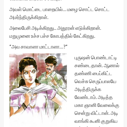
அவள் மொட்டை பாறையில்… மழை சொட்ட சொட்ட
அமர்ந்திருக்கிறாள்.
அலைபேசி அடிக்கிறது.. அதூரன் எடுக்கிறான்.
மறுமுனை உச்ச பச்ச கோபத்தில் கேட்கிறது.
“அவ சாவாளா மாட்டாளா…?”
புருஷன் பொண்டாட்டி
சண்டைதான். ஆனால்
தண்ணி பைப்கிட்ட
வெச்சு செருப்பாலயே
அடித்திருக்க
வேண்டாம். அடித்த
மகா ஞானி வேலைக்கு
சென்று விட்டான். அடி
வாங்கி கூனி குறுகிய