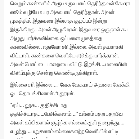
வெறும் கண்களில் அரூப உருவமாய் தெரிந்தவள் கேமரா
ஸூம் வழியே உயர அகலமாய் தெரிந்தாள். அவள்
முகத்தில் இதுவரை இல்லாத குழப்பம் இன்று
இருக்கிறது. அவள் அழுகிறாள். இதுவரை ஒரு நாள் கூட
அழுது பார்க்கவில்லை. ஒப்பனை முகத்தை
காணவில்லை. எதுவோ சரி இல்லை. அவள் தயாராகி
விட்டாள். கண்களை வெளியே எடுத்து பார்த்தான்.
அவள் மொட்டை பாறையை விட்டு இறங்கி….மலையின்
விளிம்புக்கு சென்று கொண்டிருக்கிறாள்.
இல்லை சரி இல்லை….- வேக வேகமாய் அவளை நோக்கி
ஓட தொடங்கினான் அதூரன்.
“ஏய்… லூசு… குதிச்சிடாத
குதிச்சிடாத…..பேசிக்கலாம்….” உள்ளம் பதற பதறவே
அவள் கம்பிகளால் சூழ்ந்த எல்லைக்குள் நுழைந்து….
எழுந்து….மறுகணம் எல்லைகளற்ற வெளியில் எட்டி