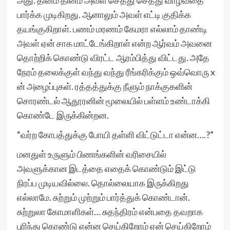
அது. தினம் தினம் அவள் செத்து செத்து வாழ்வதை
பார்க்க முடிகிறது. ஆனாலும் அவள் எட்டி குதிக்க
தயங்குகிறாள். பணம் மரணம் கேமரா எல்லாம் தாண்டி
அவள் ஏன் சாக மாட்டேங்கிறாள் என்ற ஆர்வம் அவனை
தொற்றிக் கொண்டு விரட்ட ஆரம்பித்து விட்டது. அதே
நேரம் தலைக்குள் வந்து வந்து ரீங்கரிக்கும் ஒவ்வொரு x
ன் அழைப்புகள். ரத்தத்துக்கு நீளும் நாக்குகளின்
சொரண்டல் ஆதூரனின் மூலையில் பள்ளம் உண்டாக்கி
கொண்டே இருக்கின்றன.
“வர்ற கோபத்துக்கு போயி தள்ளி விட்டுட்டா என்ன….?”
மனதுள் உருளும் பிணங்களின் வரிசையில்
அவளுக்கான இடத்தை எதைக் கொண்டும் இட்டு
நிரப்ப முடியவில்லை. தொல்லையாக இருக்கிறது
எல்லாமே. சுற்றும் முற்றும் பார்த்துக் கொண்டான்.
சுற்றுலா கோமாளிகள்… சுதந்திரம் என்பதை தவறாக
புரிந்து கொண்டு என்ன செய்கிறோம் ஏன் செய்கிறோம்