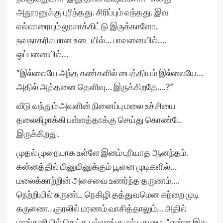
அதூரனுக்கு புரிந்தது. சிரிப்பும் வந்தது. இவ
எல்லாரையும் லூசாக்கிட்டு இருக்காளோ.
நவநாகரிகமான உடையில்… பாவனையில்….
ஒப்பனையில்…
“இல்லையே அந்த கண்களில் பைத்தியம் இல்லையே…
அதில் அத்தனை தெளிவு… இருக்கிறதே….?”
வீடு வந்தும் அவளின் நினைப்பு மலை உச்சியை
தலைகீழாக்கி பள்ளத்தாக்கு செய்து கொண்டே
இருக்கிறது.
முதல் முறையாக உள்ளே இனம் புரியாத ஆனந்தம்.
கன்னத்தில் மினுமினுக்கும் பூனை முடிகளில்…
மலைக்காற்றின் அசைவை உணர்ந்த தருணம்….
நெற்றியில் சுருண்ட நெகிழி தத்துவமென கற்றை முடி
கருணை…குரலில் மரணம் வாசித்தாலும்… அதில்
மாங்கனியில் செய்த புல்லாங்குழல் புதுமை. “என்ன இது