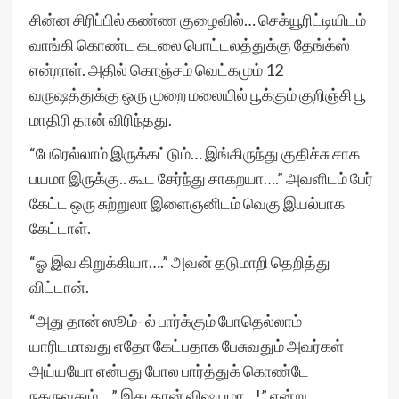
சின்ன சிரிப்பில் கண்ண குழைவில்… செக்யூரிட்டியிடம்
வாங்கி கொண்ட கடலை பொட்டலத்துக்கு தேங்க்ஸ்
என்றாள். அதில் கொஞ்சம் வெட்கமும் 12
வருஷத்துக்கு ஒரு முறை மலையில் பூக்கும் குறிஞ்சி பூ
மாதிரி தான் விரிந்தது.
“பேரெல்லாம் இருக்கட்டும்… இங்கிருந்து குதிச்சு சாக
பயமா இருக்கு.. கூட சேர்ந்து சாகறயா….” அவளிடம் பேர்
கேட்ட ஒரு சுற்றுலா இளைஞனிடம் வெகு இயல்பாக
கேட்டாள்.
“ஓ இவ கிறுக்கியா….” அவன் தடுமாறி தெறித்து
விட்டான்.
“அது தான் ஸூம்- ல் பார்க்கும் போதெல்லாம்
யாரிடமாவது எதோ கேட்பதாக பேசுவதும் அவர்கள்
அய்யயோ என்பது போல பார்த்துக் கொண்டே
நகருவதும்….” இது தான் விஷயமா…!” என்று