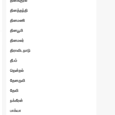
தினக்குரல்
தினத்தந்தி
தினமணி
தினபூமி
தினமலர்
திராவிடநாடு
தீபம்
தென்றல்
தேனருவி
தேவி
நக்கீரன்
பாக்யா