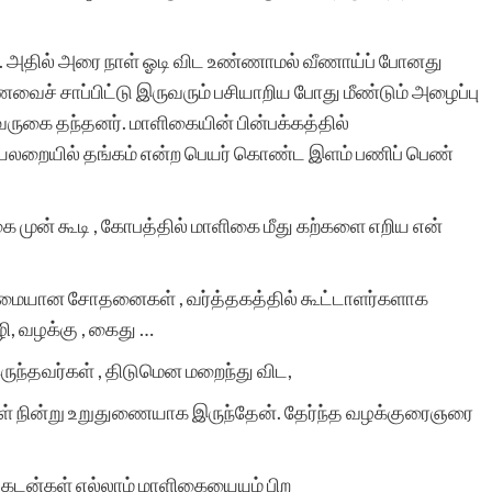
இத்தளத்தின் உதவியால்
 அதில் அரை நாள் ஓடி விட உண்ணாமல் வீணாய்ப் போனது
தான். கதைக்கு ஏற்ற
வைச் சாப்பிட்டு இருவரும் பசியாறிய போது மீண்டும் அழைப்பு
படத்தினை தேர்வு செய்து
வருகை தந்தனர். மாளிகையின் பின்பக்கத்தில்
லறையில் தங்கம் என்ற பெயர் கொண்ட இளம் பணிப் பெண்
வெளியிடுவது தங்களின்
தனி சிறப்பு. மீண்டும்
கை முன் கூடி , கோபத்தில் மாளிகை மீது கற்களை எறிய என்
ஒருமுறை எனது மனமார்ந்
நன்றியை தெரிவித்துக்
கடுமையான சோதனைகள் , வர்த்தகத்தில் கூட்டாளர்களாக
ி, வழக்கு , கைது …
கொள்கிறேன். நன்றிகளுடன
ுந்தவர்கள் , திடுமென மறைந்து விட,
இரா.கலைச்செல்வி.
 நின்று உறுதுணையாக இருந்தேன். தேர்ந்த வழக்குரைஞரை
ய கடன்கள் எல்லாம் மாளிகையையும் பிற