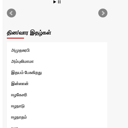
அ
பெ
ச
தின/வார இதழ்கள்
வாழ
அமுதசுரபி
அம்புலிமாமா
த
இதயம் பேசுகிறது
இன்ஸான்
்
ஈழகேசரி
ஈழநாடு
ஈழநாதம்