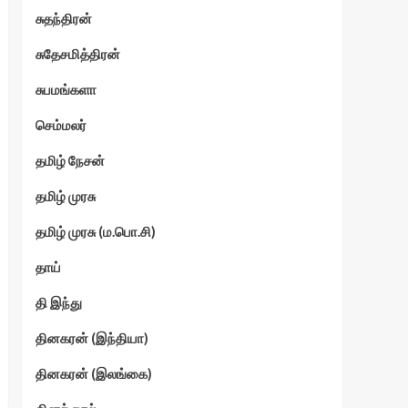
சுதந்திரன்
சுதேசமித்திரன்
சுபமங்களா
செம்மலர்
தமிழ் நேசன்
தமிழ் முரசு
தமிழ் முரசு (ம.பொ.சி)
தாய்
தி இந்து
தினகரன் (இந்தியா)
தினகரன் (இலங்கை)