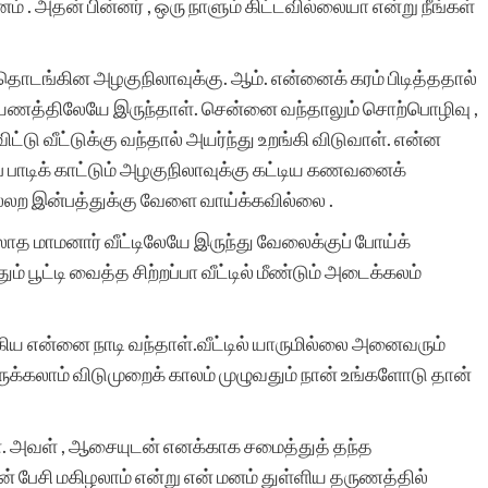
ம் . அதன் பின்னர் , ஒரு நாளும் கிட்டவில்லையா என்று நீங்கள்
த் தொடங்கின அழகுநிலாவுக்கு. ஆம். என்னைக் கரம் பிடித்ததால்
மிக்க மகிழ்ச்சி. ஒவ்வொரு
் பயணத்திலேயே இருந்தாள். சென்னை வந்தாலும் சொற்பொழிவு ,
தடவையும் எனது கதை
விட்டு வீட்டுக்கு வந்தால் அயர்ந்து உறங்கி விடுவாள். என்ன
இணையதளத்தில்
பாடிக் காட்டும் அழகுநிலாவுக்கு கட்டிய கணவனைக்
இல்லற இன்பத்துக்கு வேளை வாய்க்கவில்லை .
சேர்க்கப்பட்டுள்ளது என்ற
லாத மாமனார் வீட்டிலேயே இருந்து வேலைக்குப் போய்க்
செய்தி அறிந்து உண்மையில
ூட்டி வைத்த சிற்றப்பா வீட்டில் மீண்டும் அடைக்கலம்
மகிழ்ந்து போகிறேன்.
உங்களின் சேவை
 என்னை நாடி வந்தாள்.வீட்டில் யாருமில்லை அனைவரும்
ுக்கலாம் விடுமுறைக் காலம் முழுவதும் நான் உங்களோடு தான்
அளப்பரியது. உலகெங்கிலும
இருக்கும் தமிழர்களால்
். அவள் , ஆசையுடன் எனக்காக சமைத்துத் தந்த
எனது கதை படிக்கப் படுவத
் பேசி மகிழலாம் என்று என் மனம் துள்ளிய தருணத்தில்