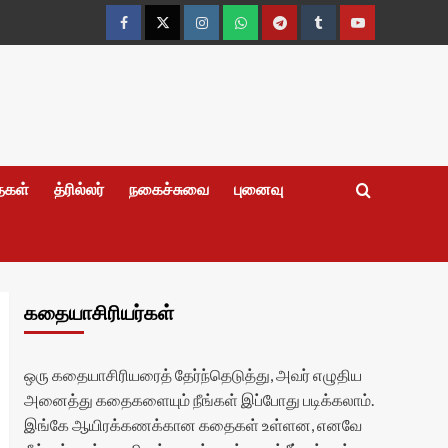
Facebook
Twitter
Instagram
Whatsapp
Telegram
Tumblr
YouTube
தைகள்
த்ரில்லர்
நகைச்சுவை
புனைவு
கதையாசிரியர்கள்
ஒரு கதையாசிரியரைத் தேர்ந்தெடுத்து, அவர் எழுதிய
அனைத்து கதைகளையும் நீங்கள் இப்போது படிக்கலாம்.
இங்கே ஆயிரக்கணக்கான கதைகள் உள்ளன, எனவே