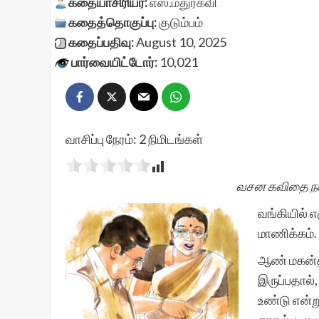
கதையாசிரியர்:
எஸ்.மதுரகவி
கதைத்தொகுப்பு:
குடும்பம்
கதைப்பதிவு:
August 10, 2025
பார்வையிட்டோர்:
10,021
வாசிப்பு நேரம்:
2
நிமிடங்கள்
வசன கவிதை நடை
வங்கியில் எ
மாணிக்கம்.
ஆண் மகன்த
இருப்பதால்,
உண்டு என்ற