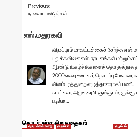
Post
Previous:
நாளைய மனிதர்கள்
navigation
எஸ்.மதுரகவி
விழுப்புரம் மாவட்டத்தைச் சேர்ந்த எஸ
புதுக்கவிதைகள். நாடகங்கள் மற்றும் க
ஆண்டு நிகழ்ச்சிகளைத் தொகுத்துத் த
2000 வரை ஊடகத் தொடர்பு மேலாளராகப
விளம்பரத்துறை எழுத்தாளராகப் பணியா
சுமங்கலி, அமுதசுரபி, குங்குமம், குங்
படிக்க...
தொடர்புள்ள சிறுகதைகள்
ஒரு பக்கக் கதை
குடும்பம்
குடும்பம்