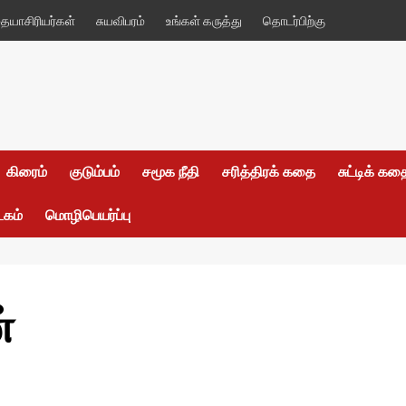
யாசிரியர்கள்
சுயவிபரம்
உங்கள் கருத்து
தொடர்பிற்கு
கிரைம்
குடும்பம்
சமூக நீதி
சரித்திரக் கதை
சுட்டிக் க
டகம்
மொழிபெயர்ப்பு
்