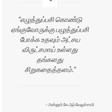
எழுத்துப்பசி கொண்டு
ஏங்குவோருக்கு பழுத்துப்பசி
போக்க உதவும் அட்சய
ச
விருட்சமாய் உள்ளது
்
தங்களது
மக
சிறுகதைத்தளம்.
்
அன்னூர் கே.ஆர்.வேலுச்சாமி
ு