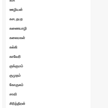
உமா
ஊழியன்
்வி
கசடதபற
கணையாழி
கலைமகள்
கல்கி
காவேரி
குங்குமம்
குமுதம்
கோகுலம்
சாவி
சிரித்திரன்