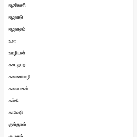
ஈழகேசரி
ஈழநாடு
ஈழநாதம்
உமா
ஊழியன்
கசடதபற
கணையாழி
கலைமகள்
கல்கி
காவேரி
குங்குமம்
குமுதம்