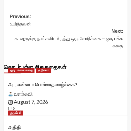
Post
Previous:
உயர்ந்தவன்
navigation
Next:
கடவுளுக்கு நாய்களிடமிருந்து ஒரு கோரிக்கை – ஒரு பக்க
கதை
தொடர்புள்ள சிறுகதைகள்
ஒரு பக்கக் கதை
குடும்பம்
அட, என்னடா பொல்லாத வாழ்க்கை?
வளர்கவி
August 7, 2026
0
குடும்பம்
அதிதி