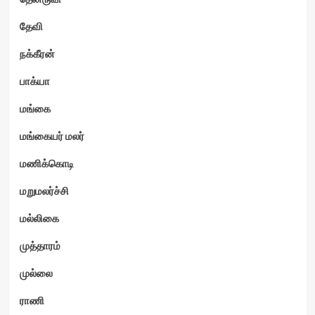
தேவி
நக்கீரன்
பாக்யா
மங்கை
மங்கையர் மலர்
மணிக்கொடி
மறுமலர்ச்சி
மல்லிகை
முத்தாரம்
முல்லை
ராணி