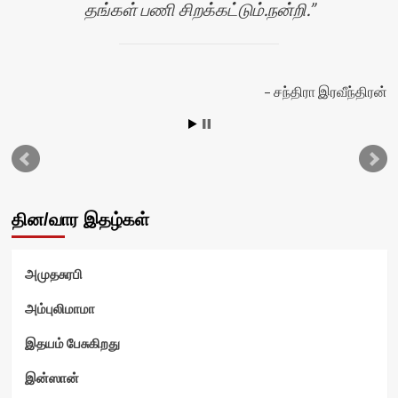
தங்கள் பணி சிறக்கட்டும்.நன்றி.
சந்திரா இரவீந்திரன்
ஸ்
தின/வார இதழ்கள்
அமுதசுரபி
அம்புலிமாமா
இதயம் பேசுகிறது
இன்ஸான்