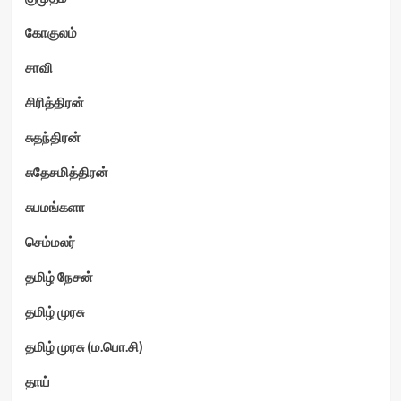
கோகுலம்
சாவி
சிரித்திரன்
சுதந்திரன்
சுதேசமித்திரன்
சுபமங்களா
செம்மலர்
தமிழ் நேசன்
தமிழ் முரசு
தமிழ் முரசு (ம.பொ.சி)
தாய்