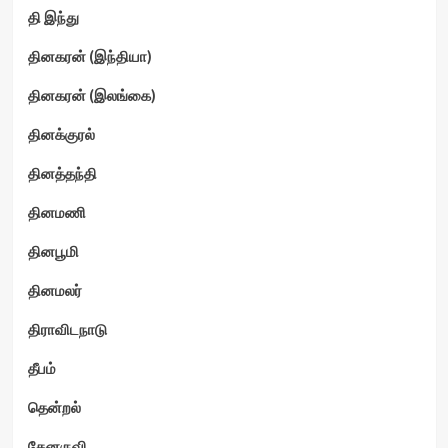
தி இந்து
தினகரன் (இந்தியா)
தினகரன் (இலங்கை)
தினக்குரல்
தினத்தந்தி
தினமணி
தினபூமி
தினமலர்
திராவிடநாடு
தீபம்
தென்றல்
தேனருவி