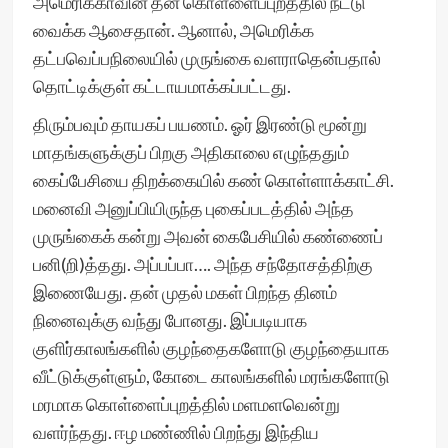
அமெரிக்காவின் தன் கொள்ளைப்புறத்தில் நட்டு
வைக்க ஆசைதான். ஆனால், அமெரிக்க
தட்பவெப்பநிலையில் முருங்கை வளராதென்பதால்
தொட்டிக்குள் கட்டாயமாக்கப்பட்டது.
திரும்பவும் தாயகப் பயணம். ஓர் இரண்டு மூன்று
மாதங்களுக்குப் பிறகு அதிகாலை எழுந்ததும்
கைப்பேசியை திறக்கையில் கண் கொள்ளாக்காட்சி.
மனைவி அனுப்பியிருந்த புகைப்படத்தில் அந்த
முருங்கைக் கன்று அவன் கைபேசியில் கண்ணைப்
பனி(றி)த்தது. அப்பப்பா…. அந்த சந்தோசத்திற்கு
இணையேது. தன் முதல் மகள் பிறந்த தினம்
நினைவுக்கு வந்து போனது. இப்படியாக
குளிர்காலங்களில் குழந்தைகளோடு குழந்தையாக
வீட்டுக்குள்ளும், கோடை காலங்களில் மரங்களோடு
மரமாக கொள்ளைப்புறத்தில் மளமளவென்று
வளர்ந்தது. ஈழ மண்ணில் பிறந்து இந்திய