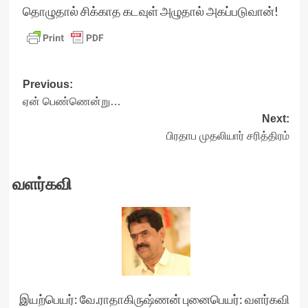
தொழுதால் சிக்காத கடவுள் அழுதால் அகப்படுவான்!
Post
Previous:
ஏன் பெண்ணென்று…
navigation
Next:
பிரதாப முதலியார் சரித்திரம்
வளர்கவி
இயற்பெயர்: வே.ராதாகிருஷ்ணன் புனைபெயர்: வளர்கவி