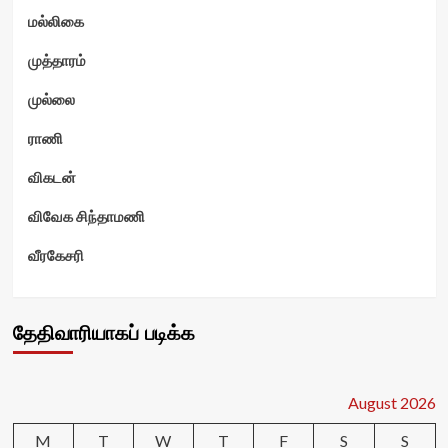
மல்லிகை
முத்தாரம்
முல்லை
ராணி
விகடன்
விவேக சிந்தாமணி
வீரகேசரி
தேதிவாரியாகப் படிக்க
August 2026
M
T
W
T
F
S
S