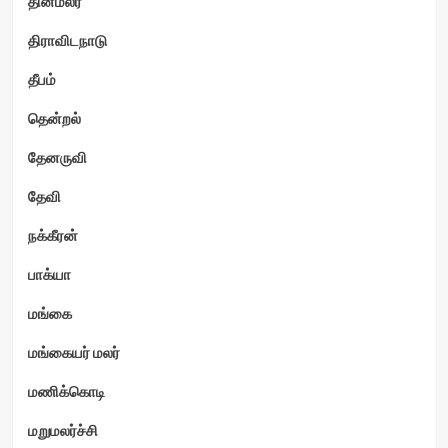
தினமலர்
திராவிடநாடு
தீபம்
தென்றல்
தேனருவி
தேவி
நக்கீரன்
பாக்யா
மங்கை
மங்கையர் மலர்
மணிக்கொடி
மறுமலர்ச்சி