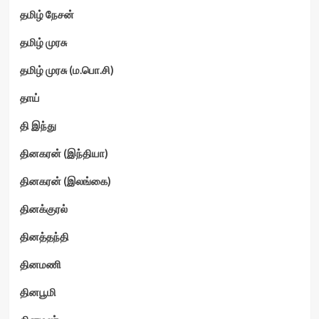
தமிழ் நேசன்
தமிழ் முரசு
தமிழ் முரசு (ம.பொ.சி)
தாய்
தி இந்து
தினகரன் (இந்தியா)
தினகரன் (இலங்கை)
தினக்குரல்
தினத்தந்தி
தினமணி
தினபூமி