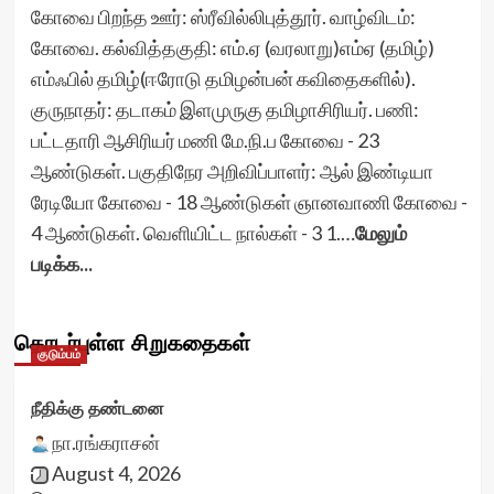
கோவை பிறந்த ஊர்: ஸ்ரீவில்லிபுத்தூர். வாழ்விடம்:
கோவை. கல்வித்தகுதி: எம்.ஏ (வரலாறு)எம்ஏ (தமிழ்)
எம்ஃபில் தமிழ்(ஈரோடு தமிழன்பன் கவிதைகளில்).
குருநாதர்: தடாகம் இளமுருகு தமிழாசிரியர். பணி:
பட்டதாரி ஆசிரியர் மணி மே.நி.ப கோவை - 23
ஆண்டுகள். பகுதிநேர அறிவிப்பாளர்: ஆல் இண்டியா
ரேடியோ கோவை - 18 ஆண்டுகள் ஞானவாணி கோவை -
4 ஆண்டுகள். வெளியிட்ட நால்கள் - 3 1.…
மேலும்
படிக்க...
தொடர்புள்ள சிறுகதைகள்
குடும்பம்
நீதிக்கு தண்டனை
நா.ரங்கராசன்
August 4, 2026