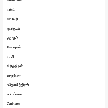
கல்கி
காவேரி
குங்குமம்
குமுதம்
கோகுலம்
சாவி
சிரித்திரன்
சுதந்திரன்
சுதேசமித்திரன்
சுபமங்களா
செம்மலர்