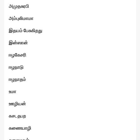
அமுதசுரபி
அம்புலிமாமா
இதயம் பேசுகிறது
இன்ஸான்
ஈழகேசரி
ஈழநாடு
ஈழநாதம்
உமா
ஊழியன்
கசடதபற
கணையாழி
கலைமகள்