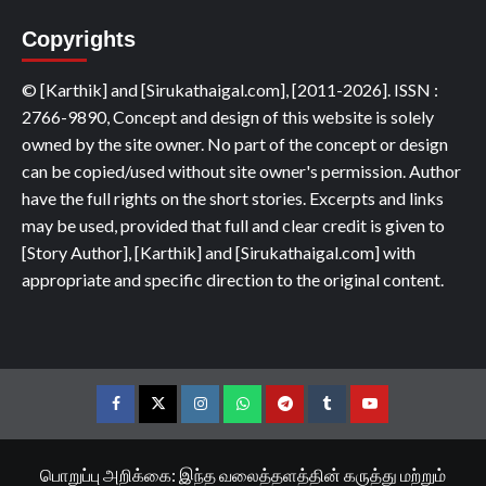
Copyrights
© [Karthik] and [Sirukathaigal.com], [2011-2026]. ISSN :
2766-9890, Concept and design of this website is solely
owned by the site owner. No part of the concept or design
can be copied/used without site owner's permission. Author
have the full rights on the short stories. Excerpts and links
may be used, provided that full and clear credit is given to
[Story Author], [Karthik] and [Sirukathaigal.com] with
appropriate and specific direction to the original content.
Facebook
Twitter
Instagram
Whatsapp
Telegram
Tumblr
YouTube
பொறுப்பு அறிக்கை: இந்த வலைத்தளத்தின் கருத்து மற்றும்