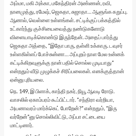
அம்மா, மகி அக்கா, மகேந்திரன் அண்ணன், ரவி,
நானமுத்து, ரமேஷ், ஜெகதா, சுஜாதா… ஆளுங்க கறுப்பு.
ஆனால், வெள்ளை உள்ளங்கள். சட்டிக்குப் பக்கத்தில்
உட்கார்ந்து குச்சியைவைத்து நண்டுகளோடு
விளையாடிக்கொண்டு இருந்தேன். அதைப் பார்த்து
ஜெகதா அத்தை, ”இதோ பாரு, தள்ளி உக்காரு. டவுசர்
உள்ளகிள்ளப் போச்சுன்னா… அப்புறம் நாள மேல உன்னக்
கட்டிக்கிறவுளுக்கு நான் பதில் சொல்ல முடியாது”
என்றதும் வீடு முழுக்கச் சிரிப்பலைகள். எனக்குத்தான்
ஏன்னு புரியலை.
நெ. 149, இ பிளாக், காந்தி நகர், நியூ ஆவடி ரோடு.
வாசலில் ஏகாம்பரம் கூப்பிட்டார். ”சந்திரா வர்றியா,
அயனாவரம் மார்க்கெட் போறேன்?” என்றதும், ”இரு
வர்றேன்”னு சொல்லிவிட்டு, அப்பா சட்டையை
மாட்டினார்.