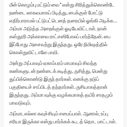
மீன் கொழம்பு மட்டும் வை” என்று சிரித்துக்கொண்டே
நண்டை லாகவமாகப் பிடித்து, பைக்குள் போட்டு
எதிர்பாராமல் பட்டுபட்டெனத் தரையில் ஓங்கி அடிக்க…
அம்மா அடுத்த அறைக்குள் ஓடியேவிட்டாள். நான்
கஸ்தூரி அக்காவை ராட்சஸிபோலப் பார்த்தேன். பை
இப்போது அசைவற்று இருந்தது. ஒரே நிமிஷத்தில்
கொன்றுவிட்டாளே பாவி.
அன்று அப்பாவும் ஏகாம்பரம் மாமாவும் சிவந்த
கண்களுடன் நண்டைக் கடித்து, ருசித்து, மென்று
துப்பிக்கொண்டு இருந் தார்கள். எனக்கு நடுப்
பகுதியைச் சாப்பிடத் தந்தார்கள். ருசியாகத்தான்
இருந்தது. அம்மா வுக்கு வழக்கமாகத் தயிர் சாதமும்
மாவடுவும்.
அம்மா, எல்லா கவுச்சியும் சமைப்பாள். ஆனால், உப்பு
சரியா இருக்கா என்று பார்க்கக் கூடத் தொட மாட்டாள்.