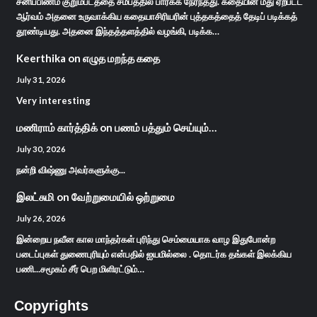
சனிப்பிணம் குறும்படத்தை சமீபத்தில் பார்க்க நேர்ந்தது. கதையின் மீது ஏற்பட்ட
ஆர்வம் அதனை உருவாக்கிய கதையாசிரியரின் புத்தகத்தைத் தேடிப் படிக்கத்
தூண்டியது. அதனை இந்தத்தளத்தில் வழங்கி, படிக்க…
Keerthika
on
எழுத மறந்த கதை
July 31, 2026
Very interesting
மணிராம் கார்த்திக்
on
பணம் பத்தும் செய்யும்…
July 30, 2026
நன்றி விஷ்ணு அவர்களுக்கு...
இலட்சுமி
on
வேற்றுமையில் ஒற்றுமை
July 26, 2026
இன்றைய நவீன கால மாந்தர்கள் புரிந்து செம்மையாக வாழ இதுபோன்ற
படைப்புகள் துணைபுரியும் என்பதில் ஐயமில்லை . தொடர்க தங்கள் இலக்கிய
பணி...சமூகம் சீர் பெற மிளிரட்டும்…
Copyrights