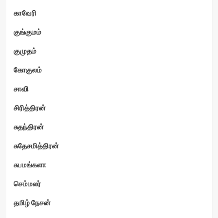
காவேரி
குங்குமம்
குமுதம்
கோகுலம்
சாவி
சிரித்திரன்
சுதந்திரன்
சுதேசமித்திரன்
சுபமங்களா
செம்மலர்
தமிழ் நேசன்