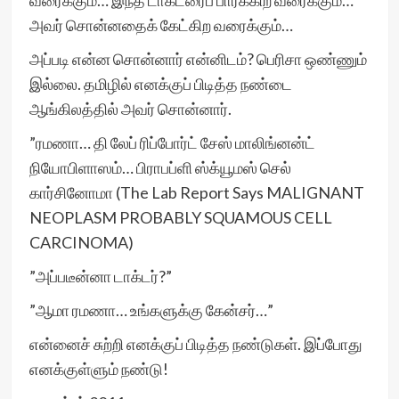
வரைக்கும்… இந்த டாக்டரைப் பார்க்கிற வரைக்கும்…
அவர் சொன்னதைக் கேட்கிற வரைக்கும்…
அப்படி என்ன சொன்னார் என்னிடம்? பெரிசா ஒண்ணும்
இல்லை. தமிழில் எனக்குப் பிடித்த நண்டை
ஆங்கிலத்தில் அவர் சொன்னார்.
”ரமணா… தி லேப் ரிப்போர்ட் சேஸ் மாலிங்னன்ட்
நியோபிளாஸம்… பிராபப்ளி ஸ்க்யூமஸ் செல்
கார்சினோமா (The Lab Report Says MALIGNANT
NEOPLASM PROBABLY SQUAMOUS CELL
CARCINOMA)
”அப்படீன்னா டாக்டர்?”
”ஆமா ரமணா… உங்களுக்கு கேன்சர்…”
என்னைச் சுற்றி எனக்குப் பிடித்த நண்டுகள். இப்போது
எனக்குள்ளும் நண்டு!