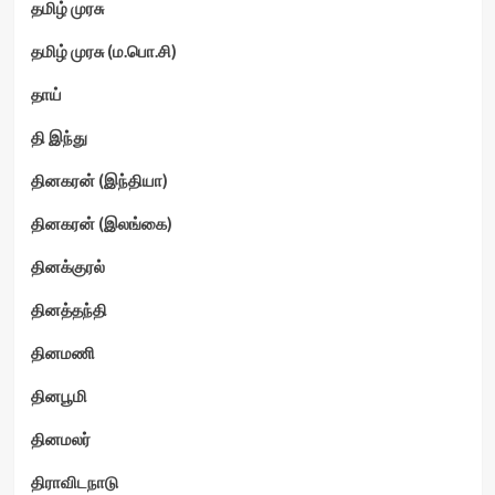
தமிழ் முரசு
தமிழ் முரசு (ம.பொ.சி)
தாய்
தி இந்து
தினகரன் (இந்தியா)
தினகரன் (இலங்கை)
தினக்குரல்
தினத்தந்தி
தினமணி
தினபூமி
தினமலர்
திராவிடநாடு