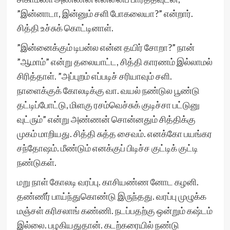
”இன்னாடா, இன்னும் சளி போகலையா?” என்றார்.
சித்தி உச்சுக் கொட்டினாள்.
”இன்னைக்கும் டிபன்ல என்ன தயிர் சோறா?” நான்
”ஆமாம்” என்று தலையாட்ட, சித்தி காரணம் இல்லாமல்
சிரித்தாள். ”அப்புறம் எப்படிச் சரியாவும் சளி.
நாளைக்குக் கோலடிக்கு வா. வயல் நண்டுல பூண்டு
தட்டிப்போட்டு, மிளகு ரசம்வெச்சுக் குடிச்சா பட்டுனு
வுட்ரும்” என்று அண்ணன் சொன்னதும் சித்திக்கு
முகம் மாறியது. சித்தி சுத்த சைவம். எனக்கோ பயங்கர
சந்தோஷம். மீண்டும் எனக்குப் பிடிச்ச குட்டிக் குட்டி
நண்டுகள்.
மறு நாள் கோலடி வரப்பு. காசியண்ண னோட கழனி.
தண்ணீர் பாய்ந்துகொண்டு இருந்தது. வரப்பு முழுக்க
மஞ்சள் கரிசலாங் கண்ணி. நடப்பதற்கு ஒன்றும் கஷ்டம்
இல்லை. பழகியதுதான். கடற்கரையில் நண்டு