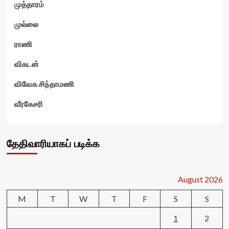
முத்தாரம்
முல்லை
ராணி
விகடன்
விவேக சிந்தாமணி
வீரகேசரி
தேதிவாரியாகப் படிக்க
August 2026
M
T
W
T
F
S
S
1
2