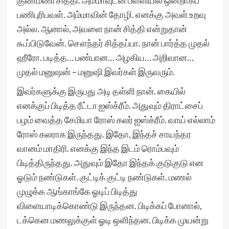
குணமணி சித்தி. அம்மாவுடன் பள்ளியில் ஒன்றாகப்
பணிபுரிபவள். அம்மாவின் தோழி. எனக்கு அவள் உறவு
அல்ல. ஆனால், அவளை நான் சித்தி என்றுதான்
கூப்பிடுவேன். சௌந்தர் சித்தப்பா. நான் பார்த்த முதல்
ஹீரோ. படித்த… பண்பான… அழகிய… அறிவான…
முதல் மனுஷன் – மனுஷி இவர்கள் இருவரும்.
இவர்களுக்கு இருபது அடி தள்ளி நான். கையில்
எனக்குப் பிடித்த ரீட்டா ஐஸ்க்ரீம். அதுவும் திராட்சைப்
பழம் வைத்த சேமியா ரோஸ் கலர் ஐஸ்க்ரீம். வாய் எல்லாம்
ரோஸ் கலராக இருந்தது. இதோ, இந்தச் சாயந்தர
வானம் மாதிரி. எனக்கு இந்த இடம் ரொம்பவும்
பிடித்திருந்தது. அதுவும் இதோ இந்தக் குடுகுடு என
ஓடும் நண்டுகள். குட்டிக் குட்டி நண்டுகள். மணல்
முழுக்க ஆங்காங்கே ஓடிப் பிடித்து
விளையாடிக்கொண்டு இருந்தன. பிடிக்கப் போனால்,
டக்கென மணலுக்குள் ஓடி ஒளிந்தன. பிடிக்க முயன்று