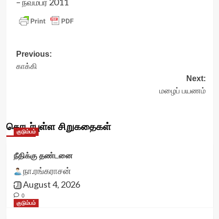
– நவம்பர் 2011
Post
Previous:
காக்கி
navigation
Next:
மழைப் பயணம்
தொடர்புள்ள சிறுகதைகள்
குடும்பம்
நீதிக்கு தண்டனை
நா.ரங்கராசன்
August 4, 2026
0
குடும்பம்