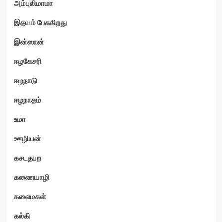
அம்புலிமாமா
இதயம் பேசுகிறது
இன்ஸான்
ஈழகேசரி
ஈழநாடு
ஈழநாதம்
உமா
ஊழியன்
கசடதபற
கணையாழி
கலைமகள்
கல்கி