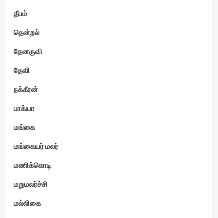
தீபம்
தென்றல்
தேனருவி
தேவி
நக்கீரன்
பாக்யா
மங்கை
மங்கையர் மலர்
மணிக்கொடி
மறுமலர்ச்சி
மல்லிகை