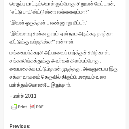
செருப்பு மாட்டிக்கொள்ளும்போது சிறுவன் கேட்டான்,
”எட்டு பாயின்ட்டுன்னா எவ்வளவும்மா?”
”இவன் ஒருத்தன்… எண்ணூறு மீட்டர்.”
”இவ்வளவு சின்ன தூரம். ஏன் நாம அடிக்கடி தாத்தா
வீட்டுக்கு வர்றதில்ல?” என்றான்.
மங்கையர்க்கரசி அப்பாவைப் பார்த்துச் சிரித்தாள்.
சங்கரலிங்கத்துக்கு அவர்கள் கிளம்பும்போது,
கையசைக்க மட்டும்தான் முடிந்தது. அவளுடைய இரு
சக்கர வாகனம் தெருவில் திரும்பி மறையும் வரை
பார்த்துக்கொண்டே இருந்தார்.
– மார்ச் 2011
Post
Previous: