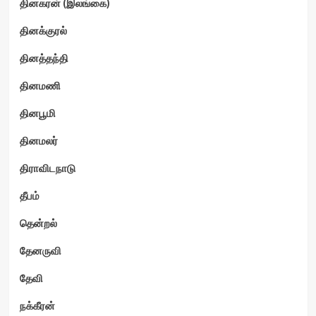
தினகரன் (இலங்கை)
தினக்குரல்
தினத்தந்தி
தினமணி
தினபூமி
தினமலர்
திராவிடநாடு
தீபம்
தென்றல்
தேனருவி
தேவி
நக்கீரன்