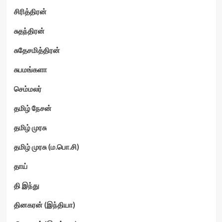
சிரித்திரன்
சுதந்திரன்
சுதேசமித்திரன்
சுபமங்களா
செம்மலர்
தமிழ் நேசன்
தமிழ் முரசு
தமிழ் முரசு (ம.பொ.சி)
தாய்
தி இந்து
தினகரன் (இந்தியா)