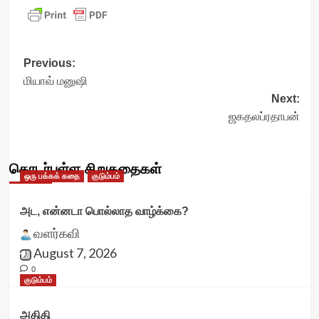
Post
Previous:
மியாவ் மனுஷி
navigation
Next:
ஜகதலப்ரதாபன்
தொடர்புள்ள சிறுகதைகள்
ஒரு பக்கக் கதை
குடும்பம்
அட, என்னடா பொல்லாத வாழ்க்கை?
வளர்கவி
August 7, 2026
0
குடும்பம்
அதிதி