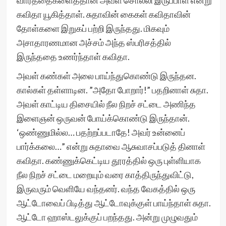
வார்த்தைகளைத்தான் அவள் சொல்லி இருப்பாள் என்று
கவிதா யூகித்தாள். சுதாவின் கைகள் கவிதாவின்
தோள்களை இறுகப் பற்றி இருந்தது. மிகவும்
அசாதாரணமான அச்சம் அந்த ஸ்பரிசத்தில்
இருந்ததை உணர்ந்தாள் கவிதா.
அவள் கண்கள் அலை பாய்ந்துகொண்டு இருந்தன.
கால்கள் தள்ளாடின. ”அதோ போறார்!” பதறினாள் சுதா.
அவள் காட்டிய திசையில் நீல நிறச் சட்டை அணிந்த
இளைஞன் ஒருவன் போய்க்கொண்டு இருந்தான்.
‘ஒண்ணுமில்ல… பதற்றப்படாதே! அவர் உன்னைப்
பார்க்கலை…” என்று சுதாவை ஆசுவாசப்படுத் தினாள்
கவிதா. கண்ணுக்கெட்டிய தூரத்தில் ஒரு புள்ளியாக
நீல நிறச் சட்டை மறையும் வரை காத்திருந்துவிட்டு,
இருவரும் வெளியே வந்தனர். வந்த வேகத்தில் ஒரு
ஆட்டோவைப் பிடித்து ஆட்டோவுக்குள் பாய்ந்தாள் சுதா.
ஆட்டோ ஹாஸ்டலுக்குப் பறந்தது. அன்று முழுவதும்