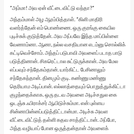
”அம்மா! அவ ஏன் வீட்டைவிட்டு வந்தா?”
அந்தம்மாள் அழ ஆரம்பித்தாள். ”கிளி மாதிரி
வளர்த்தேன் எம் பொண்ணை. ஒரு குரங்கு கையில
புடிச்சுக் குடுத்தேன். அவ அப்பவே இந்த மாப்பிள்ளை
வேணாம்னா. ஆனா, நல்ல வசதியான எடம்னு சொல்லிக்
கட்டிவெச்சோம். அந்தப் படுபாவி அவளைப் படாத பாடு
படுத்தினான். சிகரெட்டால சுட்டுருக்கான். அவ மேல
எப்பவும் சந்தேகம்தான். யார்கிட்ட பேசினாலும்
சந்தேகந்தான். தினமும் குடி. கண்ணு மண்ணு
தெரியாம அடிப்பான். எல்லாத்தையும் பொறுத்துக்கிட்டா
குழந்தைக்காக. ஒரு தடவ அவளை அடிச்சதுல கை
ஒடஞ்சு ஃபிராக்சர் ஆயிடுச்சும்மா. என் புள்ளய
சின்னாபின்னப்படுத்திட்டான்மா. அடிச்சு அவள
வீட்டைவிட்டுத் தள்ளி கதவ சாத்திட்டான். அப்போ,
அந்த வழியாப் போன ஒருத்தன்தான் அவளைக்