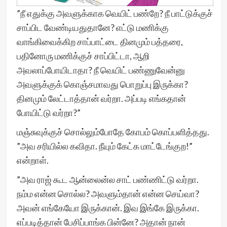
”நீ எதுக்கு அவளுக்காக வெயிட் பண்றே? நீ பாட்டுக்குச்
சாப்பிட வேண்டியதுதானே? எட்டு மணிக்கு
வாங்கிவைக்கிற சாப்பாட்டை தினமும் பத்தரை,
பதினோரு மணிக்குச் சாப்பிட்டா, ஆறி
அவலாப்போயிடாதா? நீ வெயிட் பண்ணுவேன்னு
அவளுக்குக் கொஞ்சமாவது பொறுப்பு இருக்கா?
தினமும் லேட்டாத்தான் வர்றா. அப்படி எங்கதான்
போயிட்டு வர்றா?”
மஞ்சுவுக்குச் சொல்லும்போதே கோபம் கொப்பளித்தது.
”அவ சரியில்ல கவிதா. நீயும் கேட்க மாட்டேங்குற!”
என்றாள்.
”அவ ராஜ் கூட ஆன்லைன்ல சாட் பண்ணிட்டு வர்றா.
நம்ம என்ன சொல்ல? அவளும்தான் என்ன செய்வா?
அவன் எங்கேயோ இருக்கான். இவ இங்கே இருக்கா.
எப்படித்தான் பேசிப்பாங்க பின்னே? அதான் நான்