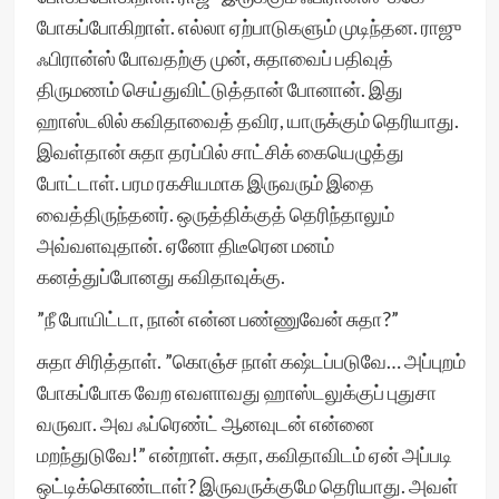
போகப்போகிறாள். எல்லா ஏற்பாடுகளும் முடிந்தன. ராஜு
ஃபிரான்ஸ் போவதற்கு முன், சுதாவைப் பதிவுத்
திருமணம் செய்துவிட்டுத்தான் போனான். இது
ஹாஸ்டலில் கவிதாவைத் தவிர, யாருக்கும் தெரியாது.
இவள்தான் சுதா தரப்பில் சாட்சிக் கையெழுத்து
போட்டாள். பரம ரகசியமாக இருவரும் இதை
வைத்திருந்தனர். ஒருத்திக்குத் தெரிந்தாலும்
அவ்வளவுதான். ஏனோ திடீரென மனம்
கனத்துப்போனது கவிதாவுக்கு.
”நீ போயிட்டா, நான் என்ன பண்ணுவேன் சுதா?”
சுதா சிரித்தாள். ”கொஞ்ச நாள் கஷ்டப்படுவே… அப்புறம்
போகப்போக வேற எவளாவது ஹாஸ்டலுக்குப் புதுசா
வருவா. அவ ஃப்ரெண்ட் ஆனவுடன் என்னை
மறந்துடுவே!” என்றாள். சுதா, கவிதாவிடம் ஏன் அப்படி
ஒட்டிக்கொண்டாள்? இருவருக்குமே தெரியாது. அவள்