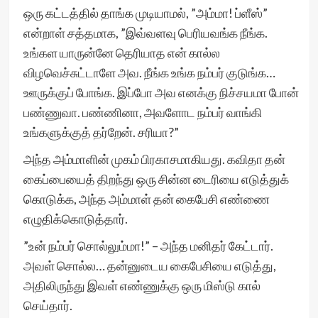
ஒரு கட்டத்தில் தாங்க முடியாமல், ”அம்மா! ப்ளீஸ்”
என்றாள் சத்தமாக, ”இவ்வளவு பெரியவங்க நீங்க.
உங்கள யாருன்னே தெரியாத என் கால்ல
விழவெச்சுட்டாளே அவ. நீங்க உங்க நம்பர் குடுங்க…
ஊருக்குப் போங்க. இப்போ அவ எனக்கு நிச்சயமா போன்
பண்ணுவா. பண்ணினா, அவளோட நம்பர் வாங்கி
உங்களுக்குத் தர்றேன். சரியா?”
அந்த அம்மாளின் முகம் பிரகாசமாகியது. கவிதா தன்
கைப்பையைத் திறந்து ஒரு சின்ன டைரியை எடுத்துக்
கொடுக்க, அந்த அம்மாள் தன் கைபேசி எண்ணை
எழுதிக்கொடுத்தார்.
”உன் நம்பர் சொல்லும்மா!” – அந்த மனிதர் கேட்டார்.
அவள் சொல்ல… தன்னுடைய கைபேசியை எடுத்து,
அதிலிருந்து இவள் எண்ணுக்கு ஒரு மிஸ்டு கால்
செய்தார்.