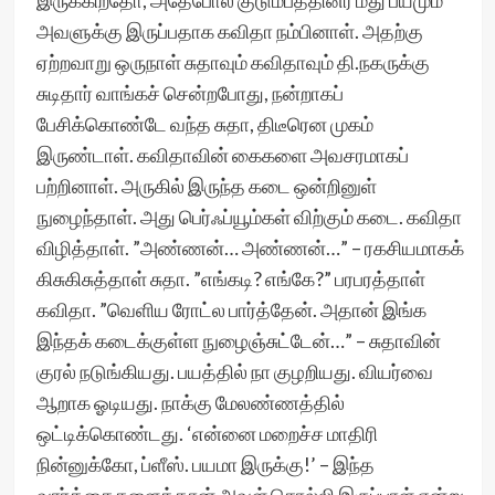
இருக்கிறதோ, அதேபோல குடும்பத்தினர் மீது பயமும்
அவளுக்கு இருப்பதாக கவிதா நம்பினாள். அதற்கு
ஏற்றவாறு ஒருநாள் சுதாவும் கவிதாவும் தி.நகருக்கு
சுடிதார் வாங்கச் சென்றபோது, நன்றாகப்
பேசிக்கொண்டே வந்த சுதா, திடீரென முகம்
இருண்டாள். கவிதாவின் கைகளை அவசரமாகப்
பற்றினாள். அருகில் இருந்த கடை ஒன்றினுள்
நுழைந்தாள். அது பெர்ஃப்யூம்கள் விற்கும் கடை. கவிதா
விழித்தாள். ”அண்ணன்… அண்ணன்…” – ரகசியமாகக்
கிசுகிசுத்தாள் சுதா. ”எங்கடி? எங்கே?” பரபரத்தாள்
கவிதா. ”வெளிய ரோட்ல பார்த்தேன். அதான் இங்க
இந்தக் கடைக்குள்ள நுழைஞ்சுட்டேன்…” – சுதாவின்
குரல் நடுங்கியது. பயத்தில் நா குழறியது. வியர்வை
ஆறாக ஓடியது. நாக்கு மேலண்ணத்தில்
ஒட்டிக்கொண்டது. ‘என்னை மறைச்ச மாதிரி
நின்னுக்கோ, ப்ளீஸ். பயமா இருக்கு!’ – இந்த