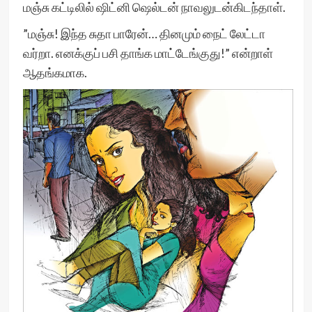
மஞ்சு கட்டிலில் ஷிட்னி ஷெல்டன் நாவலுடன்கிடந்தாள்.
”மஞ்சு! இந்த சுதா பாரேன்… தினமும் நைட் லேட்டா
வர்றா. எனக்குப் பசி தாங்க மாட்டேங்குது!” என்றாள்
ஆதங்கமாக.