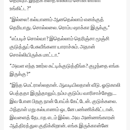
தெரியும். இந்தக் கதை எல்லாம் சொன் னாளா
உங்கிட்ட?”
”இல்லை! கல்யாணம் ஆனதெல்லாம் எனக்குத்
தெரியாது. சொல்லலை. ரொம்ப ஷாக்கா இருக்கு.”
”எப்படிச் சொல்வா? இதெல்லாம் தெரிஞ்சா மூஞ்சி
குடுத்துப் பேசுவீங்களா யாராச்சும். அதான்
சொல்லியிருக்க மாட்டா.”
”அவள எந்த ஊர்ல கட்டிக்குடுத்தீங்க? குழந்தை எங்க
இருக்கு?”
”இந்த மெட்ராஸ்லதான். ஆவடியிலதான் வீடு. ஓடுகாலி
பெத்ததா இருந்தாலும், நம்ம குடும்ப வாரிசாச்சேனு…
இவ போன பிறகு நான் போய்க் கேட்டேன். குடுக்கலை.
அந்தாள் மறு கல்யாணம் ஒடனே பண்ணிக்கிட்டான்.
இவளைத் தேடாத எடம் இல்ல. அவ அண்ணங்காரன்
ஆத்திரத்துல குதிக்கிறான். எங்க இருக்கான்னே