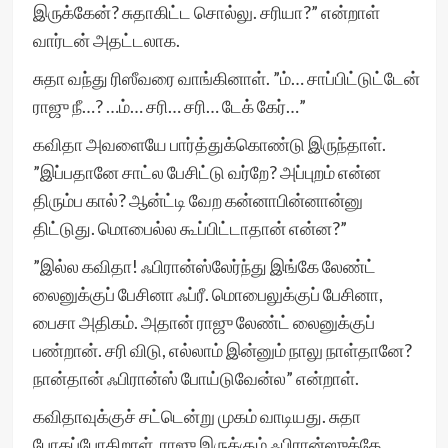
இருக்கேன்? சுதாகிட்ட சொல்லு. சரியா?” என்றாள்
வார்டன் அதட்டலாக.
சுதா வந்து ரிஸீவரை வாங்கினாள். ”ம்… சாப்பிட்டுட்டேன்
ராஜு நீ…? …ம்… சரி… சரி… டேக் கேர்…”
கவிதா அவளையே பார்த்துக்கொண்டு இருந்தாள்.
”இப்பதானே சாட்ல பேசிட்டு வர்றே? அப்புறம் என்ன
திரும்ப கால்? ஆன்ட்டி வேற கன்னாபின்னான்னு
திட்டுது. மொபைல்ல கூப்பிட்டாதான் என்ன?”
”இல்ல கவிதா! ஃபிரான்ஸ்லேர்ந்து இங்கே லேண்ட்
லைனுக்குப் பேசினா ஃப்ரீ. மொபைலுக்குப் பேசினா,
பைசா அதிகம். அதான் ராஜு லேண்ட் லைனுக்குப்
பண்றான். சரி விடு, எல்லாம் இன்னும் நாலு நாள்தானே?
நான்தான் ஃபிரான்ஸ் போய்டுவேன்ல” என்றாள்.
கவிதாவுக்குச் சட்டென்று முகம் வாடியது. சுதா
போகப்போகிறாள். ராஜு இருக்கும் ஃபிரான்ஸுக்கே