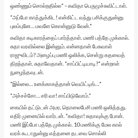
ஒண்ணும் சொல்றதில்ல” – கவிதா பெருமூச்சுவிட்டாள்.
”அப்போ காத்துக்கிட! என்கிட்ட வந்து பசிக்குதுன்னு
புலம்புனே… மவளே கொன்னுடு வேன்.”
கவிதா கடிகாரத்தைப் பார்த்தாள். மணி பத்தே முக்கால்.
சுதா வரவில்லை இன்னும். என்னதான் பேசுவாள்
ராஜுவிடம்? அழைப்பு மணி ஒலிக்க, சென்று கதவைத்
திறந்தாள். சுதாவேதான். ”சாப்பிட்டியாடி?” என்றாள்
நுழைந்தவுடன்.
”இல்லை… உனக்காகத்தான் வெயிட்டிங்…”
”அச்சச்சோ… சரி வா! சாப்பிடுவோம்.”
கையில் தட்டுடன் அமர, தொலைபேசி மணி ஒலித்தது.
எதிர் முனையில் வார்டன். ”கவிதா! சுதாவுக்கு போன்.
மணி இப்போ பத்தே முக்கால். 10 மணிக்கு மேல கால்
வரக் கூடாதுன்னு எத்தனை தடவை சொல்லி