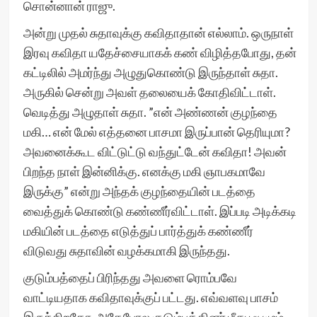
சொன்னான் ராஜு.
அன்று முதல் சுதாவுக்கு கவிதாதான் எல்லாம். ஒருநாள்
இரவு கவிதா யதேச்சையாகக் கண் விழித்தபோது, தன்
கட்டிலில் அமர்ந்து அழுதுகொண்டு இருந்தாள் சுதா.
அருகில் சென்று அவள் தலையைக் கோதிவிட்டாள்.
வெடித்து அழுதாள் சுதா. ”என் அண்ணன் குழந்தை
மகி… என் மேல் எத்தனை பாசமா இருப்பான் தெரியுமா?
அவனைக்கூட விட்டுட்டு வந்துட்டேன் கவிதா! அவன்
பிறந்த நாள் இன்னிக்கு. எனக்கு மகி ஞாபகமாவே
இருக்கு” என்று அந்தக் குழந்தையின் படத்தை
வைத்துக் கொண்டு கண்ணீர்விட்டாள். இப்படி அடிக்கடி
மகியின் படத்தை எடுத்துப் பார்த்துக் கண்ணீர்
விடுவது சுதாவின் வழக்கமாகி இருந்தது.
குடும்பத்தைப் பிரிந்தது அவளை ரொம்பவே
வாட்டியதாக கவிதாவுக்குப் பட்டது. எவ்வளவு பாசம்