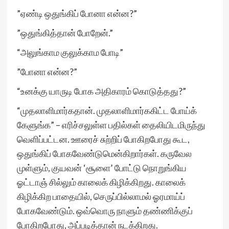
”ஏண்டி ஒதுங்கிப் போனா என்ன?”
”ஒதுங்கித்தான் போறேன்.”
“அலுங்காம குலுக்காம போடி”
”போனா என்ன?”
“உனக்கு யாருடி போக அதிகாரம் கொடுத்தது?”
“முதலாளிமார்கதான். முதலாளிமார்ககிட்ட போய்க்
கேளுங்க” – எரிச்சலுள்ள பதில்கள் தைலியிடமிருந்து
வெளிப்பட்டன. ஊரைச் சுற்றிப் போகிறபோது கூட,
ஒதுங்கிப் போகவேண்டுமென்கிறார்கள். கருவேல
முள்ளும், குயவன் ‘சூளை’ போட்டு நொறுங்கிய
ஓட்டாஞ் சில்லும் காலைக் கிழிக்கிறது. காலைக்
கிழிக்கிற பாதையில், செருப்பில்லாமல் ஓரமாய்ப்
போகவேண்டும். ஒவ்வொரு நாளும் தண்ணிக்குப்
போகிறபோது, அப்படித்தான் நடக்கிறது.