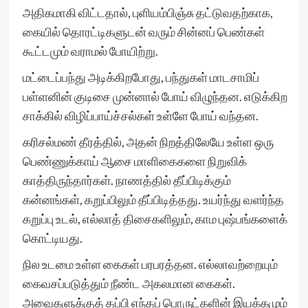
அதிகமாகி விட்டதால், புளியம்பிஞ்சு தட்டுவதற்காக,
கையில் தொரட்டிகளுடன் வரும் சின்னப் பெண்கள்
கூட்டமும் வராமல் போயிற்று.
மட்டைப்பந்து அடிக்கிறபோது, பந்துகள் மாடசாமிப்
பள்ளனின் குடிசை முன்னால் போய் விழுந்தன. எடுக்கிற
சாக்கில் விழிப்பாய்ச்சல்கள் உள்ளே போய் வந்தன.
கரிசல்மண் தீரத்தில், அதன் நிறத்திலேயே உள்ள ஒரு
பெண்ணுக்காய் ஆசை மாளிகைகளை நிறுவிக்
காத்திருந்தார்கள். நாணத்தில் தீப்பிடிக்கும்
கன்னங்கள், கறுப்பிலும் தீப்பிடித்தது. உயர்ந்து வளர்ந்த
கறுப்பு உடல், எல்லாத் திசைகளிலும், காம புஷ்பங்களைக்
கொட்டியது.
நில உடமை உள்ள கைகள் பரபரத்தன. எல்லாவற்றையும்
கைவசப்படுத்தும் நீண்ட அகலமான கைகள்.
அவைகளுக்குத் தப்பி எந்தப் பொருட்களின் இயக்கமும்