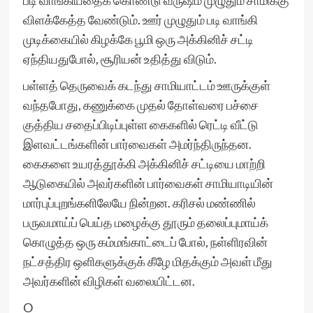
படி வாங்கியதைக் கொண்டு வருஷம் முழுதும் சாமிக்கு
விளக்கேத்த வேண்டும். ஊர் முழுதும் படி வாங்கி
முடிக்கையில் கிழக்கே பூமி ஒரு அக்கினிச் சட்டி
ஏந்தியதுபோல், சூரியன் உதித்து விடும்.
பள்ளத் தெருவைக் கடந்து சாமியாட்டம் ஊருக்குள்
வந்தபோது, கணுக்கை முதல் தோள்வரை பச்சை
குத்திய சதைப்பிடிப்புள்ள கைகளில் ரெட்டி வீட்டு
இளவட்டங்களின் பார்வைகள் அமர்ந்திருந்தன.
கைகளை உயரத்தூக்கி அக்கினிச் சட்டியை மாற்றி
ஆடுகையில் அவர்களின் பார்வைகள் சாமியாடியின்
மார்புப்புறங்களிலேயே நின்றன. கரிசல் மண்ணில்
பருவமாய்ப் பெய்த மழைக்கு தூரும் தலைப்புமாய்க்
கொழுத்த ஒரு கம்மங்காட்டைப் போல், நள்ளிரவின்
நட்சத்திர ஒளிகளுக்குக் கீழே மிதக்கும் அவள் மீது
அவர்களின் விழிகள் வலையிட்டன.
O