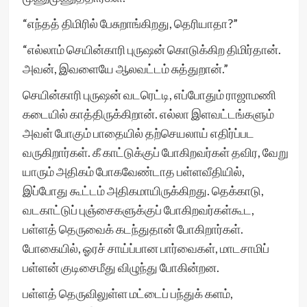
“எந்தத் திமிரில் பேசுறாங்கிறது, தெரியாதா?”
“எல்லாம் செயின்காரி புருஷன் கொடுக்கிற திமிர்தான்.
அவன், இவளையே ஆலவட்டம் சுத்துறான்.”
செயின்காரி புருஷன் வடரெட்டி, எப்போதும் ராஜாமணி
கடையில் காத்திருக்கிறான். எல்லா இளவட்டங்களும்
அவள் போகும் பாதையில் தற்செயலாய் எதிர்ப்பட
வருகிறார்கள். கீ காட்டுக்குப் போகிறவர்கள் தவிர, வேறு
யாரும் அதிகம் போகவேண்டாத பள்ளவீதியில்,
இப்போது கூட்டம் அதிகமாயிருக்கிறது. தெக்காடு,
வடகாட்டுப் புஞ்சைகளுக்குப் போகிறவர்கள்கூட,
பள்ளத் தெருவைக் கடந்துதான் போகிறார்கள்.
போகையில், ஓரச் சாய்ப்பான பார்வைகள், மாடசாமிப்
பள்ளன் குடிசைமீது விழுந்து போகின்றன.
பள்ளத் தெருவிலுள்ள மட்டைப் பந்துக் களம்,