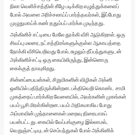
நிலா வெளிச்சத்தின் கீழே படிக்கிற எழுத்துக்களைப்
போல் அவளை அரிச்சலாய்ப் பார்த்தவர்கள், இப்போது
முழுதுமாய்க் கண் ததும்பப் பார்க்க முடிந்தது.
அக்கினிச் சட்டியை மேலே தூக்கி வீசி ஆடுகிறாள். ஒரு
சிவப்பு மலரை, நட்சத்திரங்களுக்குள்ள ஆகாயத்தை
நோக்கி வீசியெறிவது போல், சுழலும் தீப்பந்துகளுடன்
அக்கினிச்சட்டி ஒரு கையிலிருந்து, இன்னொரு
கைக்குத் தாவுகிறது.
சின்னப்பையன்கள், சிறுமிகளின் விழிகள் அக்னி
ஒளியில் பதிந்திருக்கின்றன. பக்திவெறி கொண்ட சாமி
முகத்தைப் பார்க்கிற வேளையில், அவர்களின் முகங்கள்
பயம் பூசி மிரள்கின்றன. பயம் அதிகமாகிய போது
அம்மாவின் முந்தானைகள் மறைவு திரையாகப்
பயன்பட்டது. கையில் வேப்பங்குழை இல்லாமல்,
வெறுஞ்சட்டியுடன் செம்பந்துகள் போல் அக்கினிக்