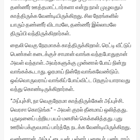
தண்ணீர் ஊத்தமாட்டார்களா என்று நாள் முழுவதும்
காத்திருக்க வேண்டியிருக்கிறது. சில நேரங்களில்
யாரும் தண்ணீர் விடாமலே, தண்ணீர் இல்லாமலே
திரும்பி வந்திருக்கிறார்கள்.
தைலி வெகு நேரமாகக் காத்திருக்கிறாள். ரெட்டி வீட்டுப்
பெண்கள் கடைக்குச் சாமான் வாங்க வந்தபோதுதான்
அவள் வந்தாள். அவர்களுக்கு முன்னால் போய் நின்று
வாங்கக்கூடாது. ஓரமாய் நின்றே வாங்கவேண்டும்.
ஒவ்வொருவராய் வாங்கிப் போய்விட்ட பிறகும் யாராவது
வந்து கொண்டிருக்கிறார்கள்.
”அப்புச்சி, நா வெகுநேரமா காத்திருக்கேன் அப்புச்சி.
வெரசா கொடுங்க” – அவள் குரல் தீனமாய் ஒலித்தது.
புருஷனைப் பற்றிய பயம் மனசில் கெக்கலித்தது. புது
ஊரில் பக்குவமாய் பார்த்தே நடக்க வேண்டியிருக்கிறது.
வண்ணான், அம்புட்டையன், பள்ளர், பறையர், பண்டாரம்