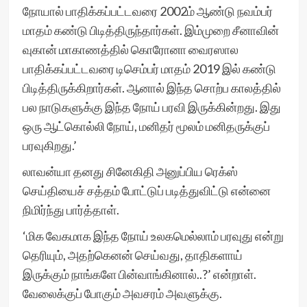
நோயால் பாதிக்கப்பட்டவரை 2002ம் ஆண்டு நவம்பர்
மாதம் கண்டு பிடித்திருந்தார்கள். இம்முறை சீனாவின்
வுகான் மாகாணத்தில் கொரோனா வைரஸால
பாதிக்கப்பட்டவரை டிசெம்பர் மாதம் 2019 இல் கண்டு
பிடித்திருக்கிறார்கள். ஆனால் இந்த சொற்ப காலத்தில்
பல நாடுகளுக்கு இந்த நோய் பரவி இருக்கின்றது. இது
ஒரு ஆட்கொல்லி நோய், மனிதர் மூலம் மனிதருக்குப்
பரவுகிறது.’
லாவன்யா தனது சினேகிதி அனுப்பிய ரெக்ஸ்
செய்தியைச் சத்தம் போட்டுப் படித்துவிட்டு என்னை
நிமிர்ந்து பார்த்தாள்.
‘மிக வேகமாக இந்த நோய் உலகமெல்லாம் பரவுது என்று
தெரியும், அதற்கெனன் செய்வது, தாதிகளாய்
இருக்கும் நாங்களே பின்வாங்கினால்..?’ என்றாள்.
வேலைக்குப் போகும் அவசரம் அவளுக்கு.