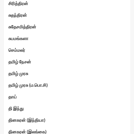
சிரித்திரன்
சுதந்திரன்
சுதேசமித்திரன்
சுபமங்களா
செம்மலர்
தமிழ் நேசன்
தமிழ் முரசு
தமிழ் முரசு (ம.பொ.சி)
தாய்
தி இந்து
தினகரன் (இந்தியா)
தினகரன் (இலங்கை)