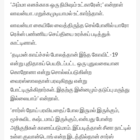
‘அம்மா எனக்காக ஒரு நிமிஷம் உட்காரேன்;’ என்றாள்
லாவன்யா. மறுக்கமுடியாமல் உட்கார்ந்தாள்.
லாவன்யா கையிலே வைத்திருந்த செல்போனில் யாரோ
ரெக்ஸ் பண்ணிய செய்தியை உரக்கப் படித்துக்
காட்டினாள்.
‘தடிமன் காய்ச்சல் போலத்தான் இந்த கோவிட்-19
என்று புதிதாகப் பெயரிடப்பட்ட ஒரு புதுவகையான
கொறோனா என்று சொல்லப்படுகின்ற
வைரஸ்ஸாலதான் பரவுகிறது என்று
போட்டிருக்கிறார்கள். இதற்கு இன்னமும் தடுப்பு மருந்து
இல்லையாம்’ என்றாள்.
‘சார்ஸ் நோய் பரவியதைப் போல இருமல் இருக்கும்,
மூச்சுவிட கஷ்டமாய் இருக்கும், என்பது போன்ற
அறிகுறிகள் காணப்படுமாம். இப்படித்தான் சீனா நாட்டில்
உள்ள குவான்டொங் என்ற இடத்தில்தான் சார்ஸ்