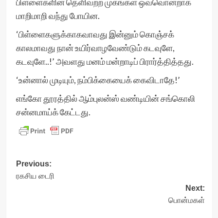
பிள்ளைகளின் தெளிவற்ற முகங்கள் ஒவ்வொன்றாக
மாறிமாறி வந்து போயின.
‘பிள்ளைகளுக்காகவாவது இன்னும் கொஞ்சக்
காலமாவது நான் உயிர்வாழவேண்டும் கடவுளே,
கடவுளே..!’ அவளது மனம் மன்றாடிப் பிரார்த்தித்தது.
‘உன்னால் முடியும், நம்பிக்கையைக் கைவிடாதே!’
எங்கோ தூரத்தில் ஆம்புலன்ஸ் வண்டியின் சங்கொலி
சன்னமாய்க் கேட்டது.
Post
Previous:
ரகசிய டைரி
navigation
Next:
பொன்மகள்