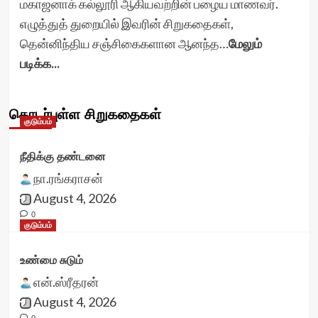
மகாஜனாக் கல்லூரி ஆகியவற்றின் பழைய மாணவர்.
எழுத்துத் துறையில் இவரின் சிறுகதைகள்,
தென்னிந்திய சஞ்சிகைகளான ஆனந்த…
மேலும்
படிக்க...
தொடர்புள்ள சிறுகதைகள்
குடும்பம்
நீதிக்கு தண்டனை
நா.ரங்கராசன்
August 4, 2026
0
குடும்பம்
உண்மை சுடும்
என்.ஸ்ரீதரன்
August 4, 2026