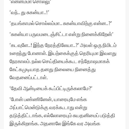
‘என்னம்மா சொல்லு’
‘வந்.. து சுகன்யா..!’
‘தயங்காமல் சொல்லம்மா.. சுகன்யாவிற்கு என்ன..?’
‘சுகன்யா பருவமடைஞ்சிட்டா என்று நினைக்கிறேன்’
‘கடவுளே..! இந்த நேரத்திலேயா..?’ அவள் ஒரு நிமிடம்
உறைந்து போனாள். இயற்கைக்குத் தெரியுமா இவளது
நேரகாலம். நல்ல செய்தியைக்கூட சந்தோஷமாகக்
கேட்கமுடியாத தனது நிலையை நினைத்து
வேதனைப்பட்டாள்.
‘தேவி ஆன்டியைக் கூப்பிட்டிருக்கலாமே?’
‘போன் பண்ணினேன், யாரையுமே எங்க
அப்பாட்மென்டுக்கு வரக்கூடாது என்று
தடுத்திட்டாங்க, எல்லோரையும் சுயதனிமைப் படுத்தி
இருக்கிறாங்க. அதனாலே இங்கே வர அவங்க