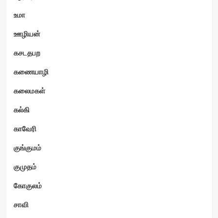
உமா
ஊழியன்
கசடதபற
கணையாழி
கலைமகள்
கல்கி
காவேரி
குங்குமம்
குமுதம்
கோகுலம்
சாவி