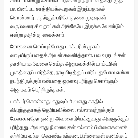
சிஸ்டம் என்று சொல்லப்படுகின்ற நிற்பீடனத்தொகுதி
பலவீனப்பட சாத்தியக்கூறுகள் இருப்பதாகச்
சொன்னார். எதற்கும் பரிசோதனை முடிவுகள்
வரும்வரை சில நாட்கள் அங்கேயே இருக்க வேண்டும்
என்று தடுத்து வைத்தார்.
சோதனை செய்யும்போது டாக்டரின் முகம்
வாடியிருப்பதைக் அவன் கவனித்தாள். பல வருடங்கள்
தாதியாக வேலை செய்த அனுபவத்தில் டாக்டரின்
முகத்தைப் பார்த்தே, நாடி பிடித்துப் பார்ப்பதுபோல என்ன
நடந்திருக்கும் என்பதை ஓரளவு புரிந்து கொள்ளும்
அனுபவம் பெற்றிருந்தாள்.
டாக்டர் சொன்னது எதுவும் அவளது காதில்
விழுந்ததாகத் தெரியவில்லை. எல்லாவற்றுக்கும்
மேலாக ஏதோ ஒன்று அவளை இயக்குவது அவளுக்குப்
புரிந்தது. அவளது நினைவுகள் எல்லாம் பிள்ளைகளைச்
சுற்றியே வந்து கொண்டிருந்தன. பிள்ளைகள் தனித்துப்