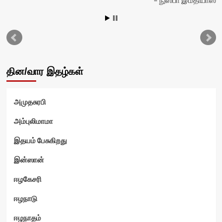
தின/வார இதழ்கள்
அமுதசுரபி
அம்புலிமாமா
இதயம் பேசுகிறது
இன்ஸான்
ஈழகேசரி
ஈழநாடு
ஈழநாதம்