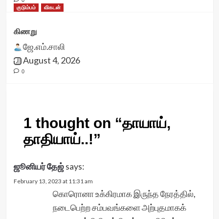
0
குடும்பம்
விகடன்
கிணறு
ஜே.எம்.சாலி
August 4, 2026
0
1 thought on “
தாயாய்,
தாதியாய்..!
”
ஜூனியர் தேஜ்
says:
February 13, 2023 at 11:31 am
கொரொனா உக்கிரமாக இருந்த நேரத்தில்,
நடைபெற்ற சம்பவங்களை அற்புதமாகக்