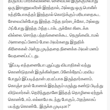
திரும்பிப் பார்க்கவில்லை. சேவையில் இருக்கும்போது
ஒரு இராணுவவீரன் இறந்தால், அல்லது ஒரு பொலீஸ்
உத்தியோகத்தர் இறந்தால் கொடுக்கும் மரியாதைகூட
சேவையின்போது இறந்த அந்த நார்ஸ_க்கோ, அல்லது
அப்போது இறந்த அந்த டாக்டருக்கோ கிடைக்க
வில்லை. சொந்த பந்தங்களைக்கூட நெருங்கவிடாமல்
அனாதைப் பிணம் போல அவர்களது இறுதிக்
கிரிகைகள் அன்று முடிந்ததை நினைக்க அவள் மனம்
வேதனைப்பட்டது.
‘இப்படி எத்தனையோ புதுப்புது வியாதிகள் வந்து
கொண்டுதான் இருக்கின்றன. பிளேக்நோய் பரவிய
போதும் இப்படித்தான் பரபரப்பாக இருந்தார்களாம்.
கொஞ்ச நாள் போனால் இதற்கும் மருந்து கண்டு பிடித்து
விடுவார்கள். தெரிந்துதானே இந்தத் தொழிலை ஏற்றுக்
கொண்டோம். எல்லாமே கடந்து போகும், அதற்காகப்
பயந்து கொண்டே இருக்க முடியுமா?’