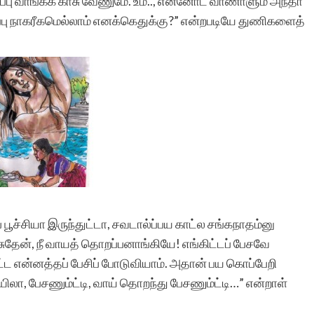
ப்பு வாங்கக் காசு வேணுமே. உம்.., என்னோட வாணாளும் அந்தா
ோப்பு நாகரீகமெல்லாம் எனக்கெதுக்கு?” என்றபடியே துணிகளைத்
பூச்சியா இருந்துட்டா, சவடால்ப்பய காட்ல சங்கநாதம்னு
பேசுதேன், நீ வாயத் தொறப்பனாங்கியே! எங்கிட்டப் பேசவே
ட்ட என்னத்தப் பேசிப் போடுவியாம். அதான் பய கொப்பேறி
மயிலா, பேசணும்ட்டி, வாய் தொறந்து பேசணும்ட்டி…” என்றாள்