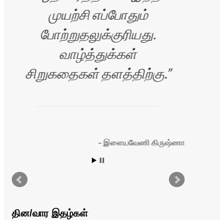
முயற்சி எப்போதும்
போற்றுதலுக்குரியது.
வாழ்த்துக்கள்
ப
சிறுகதைகள் தளத்திற்கு.
சே
நெ
இளையவேணி கிருஷ்ணா
ரன்
தின/வார இதழ்கள்