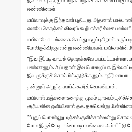
இவ்வளவு நேரமும் மறுகி மறுகிச் சொன்ன பிறகு
எண்ணினாள்.
மயிலாவுக்கு இந்த ஊர் புதியது. அதனால் பால்பாண்ட
எனவே கொஞ்சம் விவரம் கூறி எச்சரிக்கை பண்ணி
மயிலாவோ புன்னகை செய்து மழுப்புகிறாள். உருப்பட
போலிருக்கிறது என்று எண்ணியவள், மயிலாளின் ம
“இவ இப்படி வாயத் தொறக்கவே பயப்பட்டாள்னா, பய க
பண்ணணும். அப்பதான் இவ பொழைப்பா. இல்லாட்டி 
இவளுக்குச் சொல்லிக் குடுக்கணும். எதிர் வாயாட
தன்னுள் அழுத்தமாய்க் கூறிக் கொண்டாள்.
மயிலாள் மஞ்சளை உரைத்து முகம் பூராவும் பூசிக்கொ
சூரியனின் ஒளியினால் தக, தகவென்று மின்னினா
“”புதுப் பொண்ணு மஞ்சக் குளிச்சாக்லன்னு சொலவ
போல இருக்கேடி. எங்காலடி மண்ணை அள்ளிட்டு போய