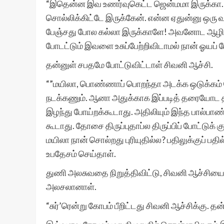
“இதென்ன இவ உணர்வுகெட்ட ஜென்மமா இருக்கா. இவ்
சொல்லிக்கிட்டே இருக்கேன். என்ன ஏதுன்னு ஒரு 
பேஞ்சது போல கல்லா இருக்காளே! அவனோட ஆழி வ
போடட்டும் இவளை உசுப்பேற்றிவிடாமல் நான் ஓயப்
தன்னுள் சபதமே போட்டுவிட்டாள் சிவனி ஆச்சி.
“”மயிலா, பொண்ணாப் பொறந்தா அடக்க ஒடுக்கம் தே
நடக்கணும். ஆனா அதுக்காக இப்படித் தரையோட தர
இழந்து போய்றக்கூடாது. அதிலியும் இந்த பால்பா
கூடாது. தோசை திருப்புதாப்ல திருப்பிப் போட்டுக் 
மயிலா நான் சொல்றது புரியுதில்ல? பதிலுக்குப் பதி
உபதேசம் செய்தாள்.
துணி அலசுவதை நிறுத்திவிட்டு, சிவனி ஆச்சியை
அலசலானாள்.
“சுர்’ரென்று கோபம் பீறிட்டது சிவனி ஆச்சிக்க