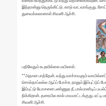
வரைல சுமந்துக்கிட்டு வந்து தொலைக்கிறேன். சோ
இந்தான்னு நெருங்கிட்டு. காடு வா, வாங்குது. ச
துவைக்கலானாள் சிவனி ஆச்சி.
பதிலேதும் கூறவில்லை மயிலாள்.
“”அதான பாத்தேன். வந்து வாச்சவளும் வாயில்லாப் 
சொல்தாப்லல்ல ஆய்ப் போச்சு. நானும் இம்புட்டுப் 
இம்புட்டு யோசனை பண்ணுத நீ, பால்பாண்டிப் பயல்
நிக்கிறான். தரையில கால் பாவமாட்டங்குது. ஏட்டி 
சிவனி ஆச்சி.