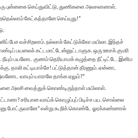
, ஒரு புன்னகை செய்துவிட்டு, துணிகளை அலசலானாள்.
தெல்லாம் கேட்கத்தானே செய்யுது!”
வணக்கம். எண்ணற்ற
ு.
சிறுகதைகளும்,
னிப் பேச வச்சிறலாம். நல்லாக் கேட்டுக்கோ மயிலா. இந்தச்
தொடர்கதைகளும் பல்வேறு
ல்பாண்டிப் பயலைக் கட்டமாட்டேன்னுட்டாளுக. ஒரு ஊசக் குமரி
. நீயும் பயலோட குணம் தெரியாமக் கழுத்தை நீட்டிட்டே. இனிம
தலைப்புகளில்
கு. தாலி கட்டியாச்சே! பட்டுத்தான் தீரணும். ஏன்னா,
கொட்டிக்கிடக்கின்றன.
 அவனோட வாயும் யாராலே தாங்க ஏலும்?”
என்னைப் போன்ற
ை அலசி வைத்துக் கொண்டிருந்தாள் மயிலாள்.
ஏராளமான
டானா? சரியான வாய்க் கொழுப்புப் பிடிச்ச பய. சொல்லை
ொன்னு போட்ருவானே” என்று கூறிக் கொண்டே ஓரக்கண்ணால்
படைப்பாளிகளுக்கு இப்படி
ஒரு வாய்ப்பு. குறுகிய
காலத்தில் பதிவேற்றம்