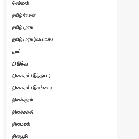
செம்மலர்
தமிழ் நேசன்
தமிழ் முரசு
தமிழ் முரசு (ம.பொ.சி)
தாய்
தி இந்து
தினகரன் (இந்தியா)
தினகரன் (இலங்கை)
தினக்குரல்
தினத்தந்தி
தினமணி
தினபூமி