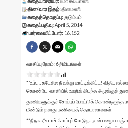
கதையாசிரியர்:
உமா கல்யாணி
தின/வார இதழ்:
தினமணி
கதைத்தொகுப்பு:
குடும்பம்
கதைப்பதிவு:
April 5, 2014
பார்வையிட்டோர்:
16,152
வாசிப்பு நேரம்:
6
நிமிடங்கள்
“”உம்…, கடேசில நீ வந்து மாட்டிக்கிட்ட! விதி.. எல
கொண்டே, வாளியில் ஊறிக் கிடந்த அழுக்குத் துண
துணிகளுக்குச் சோப்புப் போட்டுக் கொண்டிருந்த மய
மீண்டும் தனது பணியைத் தொடரலானாள்.
“”நீ நாகரீகமாச் சோப்புப் போடுத. நான் பழைய ப