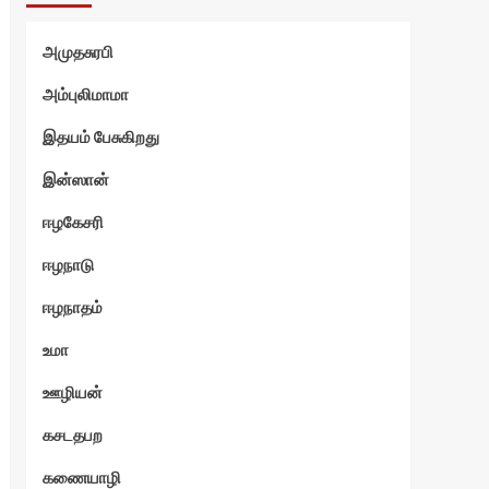
அமுதசுரபி
அம்புலிமாமா
இதயம் பேசுகிறது
இன்ஸான்
ஈழகேசரி
ஈழநாடு
ஈழநாதம்
உமா
ஊழியன்
கசடதபற
கணையாழி