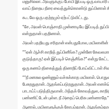
மனுசில்லா. அவளுக்குப் போயி இப்படி ஒரு வாயாரி 
வாய் நிறைய நீரை வைத்துக்கொண்டு துப்பினாள் ச
கூடவே ஒரு பதற்றமும் ஏற்பட்டுவிட்டது.
“சே, அவன் பொஞ்சாதி முன்னாடியே இப்படித் துப்பி
என்றுதான் பதறினாள்.
அவள் பதறியது சரிதான் என்பதுபோல, மயிலாளின் மு
“”ஏன் ஆச்சி காறித் துப்பினீங்க? முன்னே கேவலம
குடுத்தாரு! ஏன் இப்படிச் செஞ்சீங்க?” என்று கேட
ஒரு கணம் திகைத்துத் திணறிப் போய்விட்டாள் சிவ
“”நீ மனசுல ஒண்ணும் வச்சுக்காத மயிலாள். பொத
பேசுறதுதான். ஆதங்கப்படுறதுதான். அவன் எனக்
பாடாய்ப் படுத்திருவான். அந்தக் கோவத்துல, காறி
பண்ணிட்டேன் புள்ள. நீ அதைப் பெரிசு பண்ணாதே” 
ஆனால், மயிலாளுக்குக் கோபம்தான். ஆதங்கம்தான