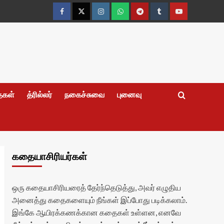
Facebook
Twitter
Instagram
Whatsapp
Telegram
Tumblr
YouTube
தைகள்
த்ரில்லர்
நகைச்சுவை
புனைவு
கதையாசிரியர்கள்
ஒரு கதையாசிரியரைத் தேர்ந்தெடுத்து, அவர் எழுதிய
அனைத்து கதைகளையும் நீங்கள் இப்போது படிக்கலாம்.
இங்கே ஆயிரக்கணக்கான கதைகள் உள்ளன, எனவே