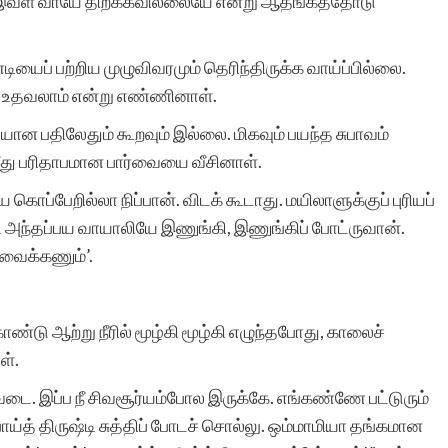
ம் இவள் வாயே திறக்கவில்லையே என்று ஆதங்கத்தோடு
ியைப் பற்றிய முழுவிவரமும் தெரிந்திருக்க வாய்ப்பில்லை.
 உதவலாம் என்று எண்ணினாள்.
ியான பதிலேதும் கூறவும் இல்லை. மிகவும் பயந்த சுபாவம்
ீது பரிதாபமான பார்வையை வீசினாள்.
ொப்பேறில்லா நிப்பான். விடக் கூடாது. மயிலாளுக்குப் புரியப்
அந்தப்பய வாயாலியே இணுங்கி, இணுங்கிப் போட்ருவான்.
 வைக்கணும்’.
ண்டு ஆற்று நீரில் மூழ்கி மூழ்கி எழுந்தபோது, காலைச்
ள்.
டை. இப்ப நீ சிவசூர்யம்போல இருக்கே. எங்கண்ணே பட்டுரும்
்த் திருஷ்டி சுத்திப் போடச் சொல்லு. ஒம்மாமியா தங்கமான