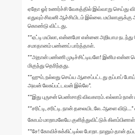
ஏதோ ஓர் உணர்ச்சி வேகத்தில் இவ்வாறு செய்து 
எதுவும் சிவனி ஆச்சியிடம் இல்லை. மயிலாளுக்கு ஆ
கொண்டு விட்டது.
“”ஏட்டி மயிலா, என்னமோ என்னை அறியாம நடந்து போ
சமாதானம் பண்ணப் பார்த்தாள்.
“”அதான் பண்ணி முடிச்சிட்டியளே! இனிம என்ன சொ
மிகுந்து தெரிந்தது.
“”ஹும், நல்லது செய்ய ஆசைப்பட்டது தப்பாப் போய்டு
அவன் லேசுப்பட்டவன் இல்லே”.
“”இது புருசன் பெண்சாதி விவகாரம். எல்லாம் நான்
“”சரிட்டி, சரிட்டி. நான் தலையிடலே. ஆளை விடு
கோபம் மாறாமலேயே குளித்துவிட்டுக் கிளம்பினாள்
“”சே! கோவிச்சுக்கிட்டில்ல போறா. நானும் தான் தப்