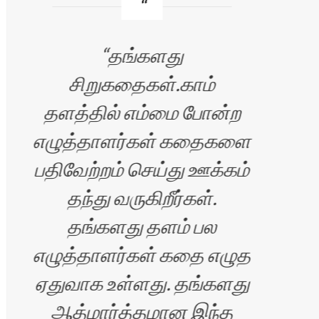
தங்களது
சி
சிறுகதைகள்.காம்
தளத்தில் எம்மை போன்ற
பெர
எழுத்தாளர்கள் கதைகளை
அதி
பதிவேற்றம் செய்து ஊக்கம்
க
தந்து வருகிறீர்கள்.
மட
தங்களது தளம் பல
சி
எழுத்தாளர்கள் கதை எழுத
ஏதுவாக உள்ளது. தங்களது
ஆத்மார்த்தமான இந்த
க