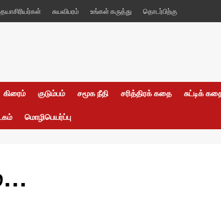
யாசிரியர்கள்
சுயவிபரம்
உங்கள் கருத்து
தொடர்பிற்கு
கிரைம்
குடும்பம்
சமூக நீதி
சரித்திரக் கதை
சுட்டிக் க
டகம்
மொழிபெயர்ப்பு
ம்…