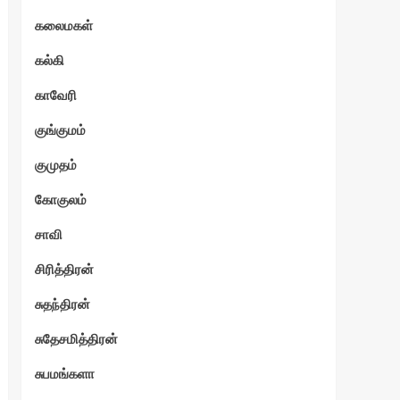
கலைமகள்
கல்கி
காவேரி
குங்குமம்
குமுதம்
கோகுலம்
சாவி
சிரித்திரன்
சுதந்திரன்
சுதேசமித்திரன்
சுபமங்களா