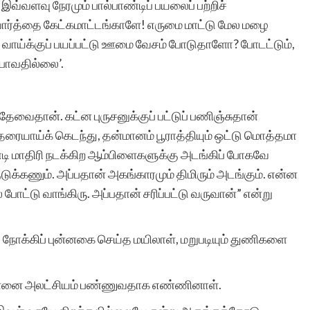
வளவு நேரமும் பால்பாண்டிப் பயலைப் பற்றிச்
செய்வது எங்களை
வார்த்தை கேட்கமாட்டங்காளே! எருமை மாட்டு மேல மழை
ாய்க்குப் பயப்பட்டு ஊமை வேசம் போடுதாளோ? போடட்டும்,
நெகிழச்செய்கிறது. தங்கள்
 போவதில்லை’.
அரிய பணிக்கு என்
ஆத்மார்த்தமான
வைதான். கட்ன புருசனுக்குப் பட்டுப் பணிஞ்சுதான்
வாழ்த்துகள்.
ையாய்க் கெடந்து, தன்மானம் பூராத்தியும் ஒட்டு மொத்தமா
ண்டி மாதிரி நடக்கிற ஆம்பிளைகளுக்கு அடங்கிப் போகவே
குடுக்கணும். அப்பதான் அகங்காரமும் திமிரும் அடங்கும். என்ன
ல் போட்டு வாங்கிரு. அப்பதான் சரிப்பட்டு வருவான்” என்று
சந்திரா மனோக
 நோக்கிப் புன்னகை செய்த மயிலாள், மறுபடியும் துணிகளை
ு. தன்னை அலட்சியம் பண்ணுவதாக எண்ணினாள்.