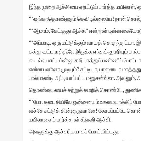
இந்த முறை ஆச்சியை ஏறிட்டுப் பார்த்த மயிலாள்
“”ஒங்காதொண்ணும் செவிடில்லையே! நான் சொல்ற
“”ஆமாம், கேட்குது ஆச்சி” என்றாள் புன்னகையோட
“”அப்பாடி, ஒரு மட்டுக்கும் வாயத் தொறந்துட்டா. இ
சுத்து வட்டாரத்திலே இருக்க எந்தக் குமரியும் பா
கூடல்ல மாட்டம்ன்னு தறியாத்துப் பண்ணிப் போட்டா
என்ன பண்ண முடியும்? சட்டியா, பானையா மாத்ததுக்
பால்பாண்டி அப்டியாப்பட்ட மனுசன்ல்லா. அவனும்,
தொண்டையைச் சற்றுக் கமறிக் கொண்டே, துணிகள
“”போ, கடைசியிலே ஒன்னையும் ஊமையாக்கிப் போட்
வச்சே சுட்டுத் தின்னுருவானே! கோபப்பட்டே க
மயிலாளைப் பார்த்தாள் சிவனி ஆச்சி.
அவளுக்கு ஆச்சரியமாகப் போய்விட்டது.