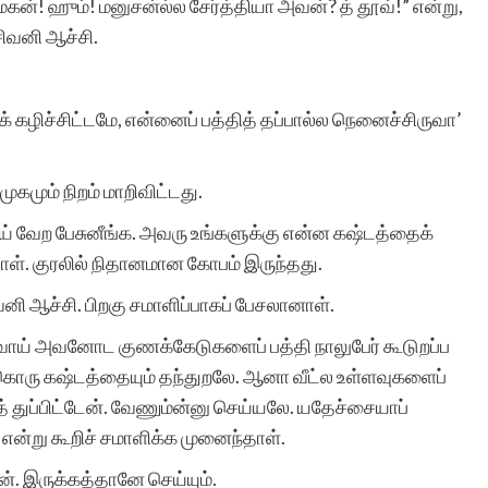
மகன்! ஹும்! மனுசன்ல்ல சேர்த்தியா அவன்? த் தூவ்!” என்று,
ிவனி ஆச்சி.
க் கழிச்சிட்டமே, என்னைப் பத்தித் தப்பால்ல நெனைச்சிருவா’
கமும் நிறம் மாறிவிட்டது.
ாய் வேற பேசுனீங்க. அவரு உங்களுக்கு என்ன கஷ்டத்தைக்
்டாள். குரலில் நிதானமான கோபம் இருந்தது.
னி ஆச்சி. பிறகு சமாளிப்பாகப் பேசலானாள்.
ுவாய் அவனோட குணக்கேடுகளைப் பத்தி நாலுபேர் கூடுறப்ப
கொரு கஷ்டத்தையும் தந்துறலே. ஆனா வீட்ல உள்ளவுகளைப்
த் துப்பிட்டேன். வேணும்ன்னு செய்யலே. யதேச்சையாப்
என்று கூறிச் சமாளிக்க முனைந்தாள்.
். இருக்கத்தானே செய்யும்.