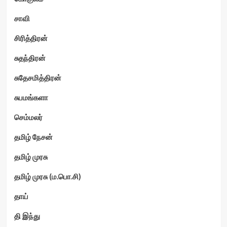
சாவி
சிரித்திரன்
சுதந்திரன்
சுதேசமித்திரன்
சுபமங்களா
செம்மலர்
தமிழ் நேசன்
தமிழ் முரசு
தமிழ் முரசு (ம.பொ.சி)
தாய்
தி இந்து