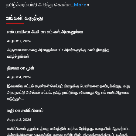
தமிழ்ச்சரம் பற்றி அறிந்து கொள்ள...
More
»
உங்கள் கருத்து
எஸ். பாயிஸா அலி
on
எம்.எஸ்.அமானுல்லா
August 7, 2026
அருமையான கதை அமானுல்லா sir அவர்களுக்கு மனம் நிறைந்த
வாழ்த்துக்கள்
திலகா
on
முள்
August 4, 2026
இசுலாமிய சட்டம் ஆண்கள் செய்யும் பிழைக்கு பெண்களை தண்டிக்கிறது. அது
அரபு நாட்டு அசிங்கச் சட்டம். தமிழ் நாட்டுக்கு சரிவராது. ஜே எம் சாலி அழகாக
எடுத்துச்…
மதி
on
சனிப்பிணம்
August 2, 2026
சனிப்பிணம் குறும்படத்தை சமீபத்தில் பார்க்க நேர்ந்தது. கதையின் மீது ஏற்பட்ட
ஆர்வம் அதனை உருவாக்கிய கதையாசிரியரின் புத்தகத்தைத் தேடிப் படிக்கத்