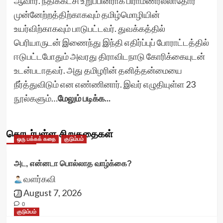
ஆவார். நீதிக்கட்சி உறுப்பினராக பிராமணரல்லாதோர்
முன்னேற்றத்திற்காகவும் தமிழ்மொழியின்
உயர்விற்காகவும் பாடுபட்டவர். துவக்கத்தில்
பெரியாருடன் இணைந்து இந்தி எதிர்ப்புப் போராட்டத்தில்
ஈடுபட்டபோதும் அவரது திராவிடநாடு கோரிக்கையுடன்
உடன்படாதவர். அது தமிழரின் தனித்தன்மையை
நீர்த்துவிடும் என எண்ணினார். இவர் எழுதியுள்ள 23
நூல்களும்…
மேலும் படிக்க...
தொடர்புள்ள சிறுகதைகள்
ஒரு பக்கக் கதை
குடும்பம்
அட, என்னடா பொல்லாத வாழ்க்கை?
வளர்கவி
August 7, 2026
0
குடும்பம்