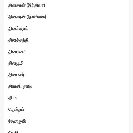
தினகரன் (இந்தியா)
தினகரன் (இலங்கை)
தினக்குரல்
தினத்தந்தி
தினமணி
தினபூமி
தினமலர்
திராவிடநாடு
தீபம்
தென்றல்
தேனருவி
தேவி