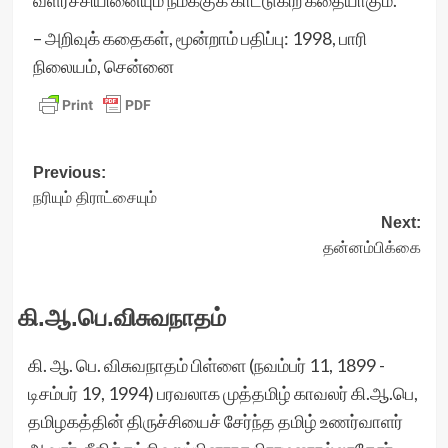
வளர்ச்சியினையும் நமக்குக் காட்டுகிற கதையாகும்.
– அறிவுக் கதைகள், மூன்றாம் பதிப்பு: 1998, பாரி
நிலையம், சென்னை
Post
Previous:
நரியும் திராட்சையும்
navigation
Next:
தன்னம்பிக்கை
கி.ஆ.பெ.விசுவநாதம்
கி. ஆ. பெ. விசுவநாதம் பிள்ளை (நவம்பர் 11, 1899 -
டிசம்பர் 19, 1994) பரவலாக முத்தமிழ் காவலர் கி.ஆ.பெ,
தமிழகத்தின் திருச்சியைச் சேர்ந்த தமிழ் உணர்வாளர்