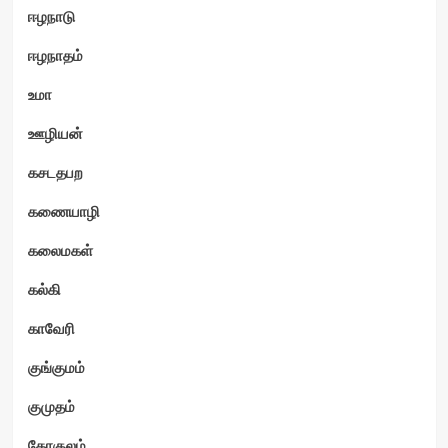
ஈழநாடு
ஈழநாதம்
உமா
ஊழியன்
கசடதபற
கணையாழி
கலைமகள்
கல்கி
காவேரி
குங்குமம்
குமுதம்
கோகுலம்