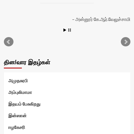
அன்னூர் கே.ஆர்.வேலுச்சாமி
தின/வார இதழ்கள்
அமுதசுரபி
வி
அம்புலிமாமா
இதயம் பேசுகிறது
இன்ஸான்
ஈழகேசரி