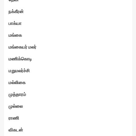
நக்கீரன்
பாக்யா
மங்கை
மங்கையர் மலர்
மணிக்கொடி
மறுமலர்ச்சி
மல்லிகை
முத்தாரம்
முல்லை
ராணி
விகடன்