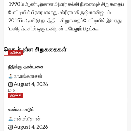
1990 ம் ஆண்டிற்கான அமரர் கல்கி நினைவுச் சிறுகதைப்
போட்டியில் பிரசுரமானது. ஸ்ரீ ராமகிருஷ்ணவிஜயம்
2015ம் ஆண்டு நடத்திய சிறுகதைப்போட்டியில் இவரது
'மனிதர்களில் ஒரு மனிதன்'…
மேலும் படிக்க...
தொடர்புள்ள சிறுகதைகள்
குடும்பம்
நீதிக்கு தண்டனை
நா.ரங்கராசன்
August 4, 2026
0
குடும்பம்
உண்மை சுடும்
என்.ஸ்ரீதரன்
August 4, 2026