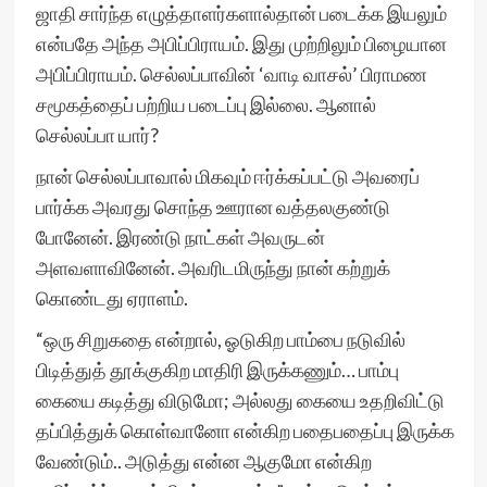
ஜாதி சார்ந்த எழுத்தாளர்களால்தான் படைக்க இயலும்
என்பதே அந்த அபிப்பிராயம். இது முற்றிலும் பிழையான
அபிப்பிராயம். செல்லப்பாவின் ‘வாடி வாசல்’ பிராமண
சமூகத்தைப் பற்றிய படைப்பு இல்லை. ஆனால்
செல்லப்பா யார்?
நான் செல்லப்பாவால் மிகவும் ஈர்க்கப்பட்டு அவரைப்
பார்க்க அவரது சொந்த ஊரான வத்தலகுண்டு
போனேன். இரண்டு நாட்கள் அவருடன்
அளவளாவினேன். அவரிடமிருந்து நான் கற்றுக்
கொண்டது ஏராளம்.
“ஒரு சிறுகதை என்றால், ஓடுகிற பாம்பை நடுவில்
பிடித்துத் தூக்குகிற மாதிரி இருக்கணும்… பாம்பு
கையை கடித்து விடுமோ; அல்லது கையை உதறிவிட்டு
தப்பித்துக் கொள்வானோ என்கிற பதைபதைப்பு இருக்க
வேண்டும்.. அடுத்து என்ன ஆகுமோ என்கிற