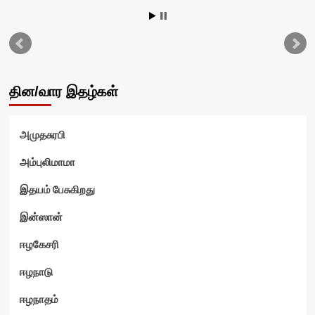
தின/வார இதழ்கள்
அமுதசுரபி
அம்புலிமாமா
இதயம் பேசுகிறது
இன்ஸான்
ஈழகேசரி
ஈழநாடு
ஈழநாதம்