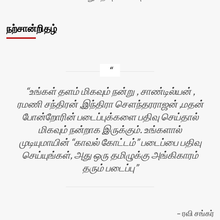
நற்சான்றிதழ்
உங்கள் தளம் மிகவும் நன்று , சாண்டில்யன் ,
ரமணி சந்திரன் ,இந்திரா சௌந்தரராஜன் ,மதன்
போன்றோரின் படைப்புக்களை பதிவு செய்தால்
மிகவும் நன்றாக இருக்கும். உங்களால்
முடியுமாயின் “காவல் கோட்டம்” படைப்பை பதிவு
செய்யுங்கள், அது ஒரு தமிழுக்கு அங்கிகாரம்
தரும் படைப்பு
ன்
ரவி சங்கர்