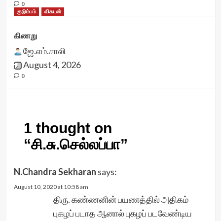
0
குடும்பம்
விகடன்
கிணறு
ஜே.எம்.சாலி
August 4, 2026
0
1 thought on
“
சி.சு.செல்லப்பா
”
N.Chandra Sekharan
says:
August 10, 2020 at 10:58 am
திரு. கண்ணனின் பயணத்தில் அதிகம்
புகழப் படாத ஆனால் புகழப் படவேண்டிய