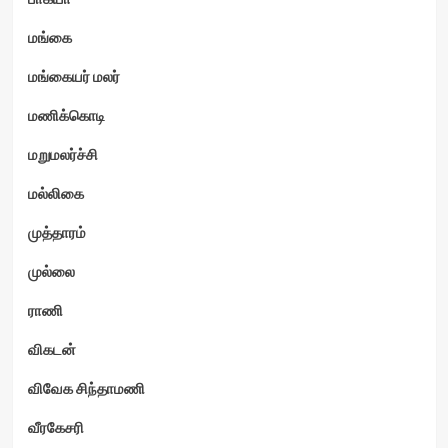
மங்கை
மங்கையர் மலர்
மணிக்கொடி
மறுமலர்ச்சி
மல்லிகை
முத்தாரம்
முல்லை
ராணி
விகடன்
விவேக சிந்தாமணி
வீரகேசரி