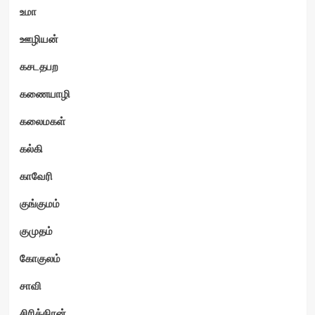
உமா
ஊழியன்
கசடதபற
கணையாழி
கலைமகள்
கல்கி
காவேரி
குங்குமம்
குமுதம்
கோகுலம்
சாவி
சிரித்திரன்