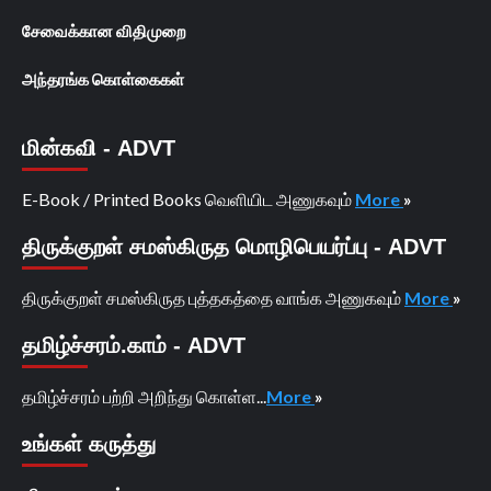
சேவைக்கான விதிமுறை
அந்தரங்க கொள்கைகள்
மின்கவி - ADVT
E-Book / Printed Books வெளியிட அணுகவும்
More
»
திருக்குறள் சமஸ்கிருத மொழிபெயர்ப்பு - ADVT
திருக்குறள் சமஸ்கிருத புத்தகத்தை வாங்க அணுகவும்
More
»
தமிழ்ச்சரம்.காம் - ADVT
தமிழ்ச்சரம் பற்றி அறிந்து கொள்ள...
More
»
உங்கள் கருத்து