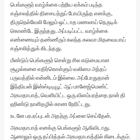
பெங்களூர் வாழ்க்கை பற்றிய ஏக்கம் படிந்த
சஞ்சலத்தில் திசையற்றுப் போயிருந்த எனக்கு,
திருநெல்வேலி மேலும் ஒட்டாத மணலாய் நெருடிக்
கொண்டே இருந்தது. அப்படிப்பட்ட வாழ்க்கை
எண்ணையும் தண்ணீரும் கலந்த கலவா மிதவையாய்
சஞ்சலித்துக் கிடந்தது.
மீண்டும் பெங்களூர் சென்று சில கடுமையான
சூழல்களை எதிர்கொள்ளும் வலிமை அந்தப்
பருவத்தில் என்னிடம் இல்லை. அப்போதுதான்
இந்தியன் இன்ஸ்டிடியூட் ஆப் மானேஜ்மெண்ட்
அகமதாபாத், வெளியிட்ட ஒரு விளம்பரத்தை நான் தி
ஹிண்டு நாளிதழில் காண நேரிட்டது.
உடனே பரபரப்புடன் அதற்கு அப்ளை செய்தேன்.
அகமதாபாத் எனக்கு பெங்களூர் ஆகிவிடாது.
ஆனாலும் ஒரு தப்பித்தல் அகமதாபாத்தில் கிடைக்கும்.