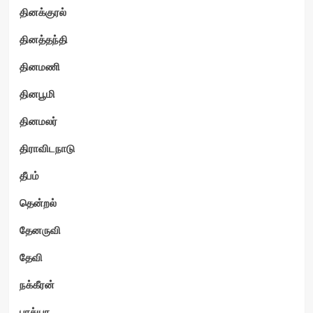
தினக்குரல்
தினத்தந்தி
தினமணி
தினபூமி
தினமலர்
திராவிடநாடு
தீபம்
தென்றல்
தேனருவி
தேவி
நக்கீரன்
பாக்யா