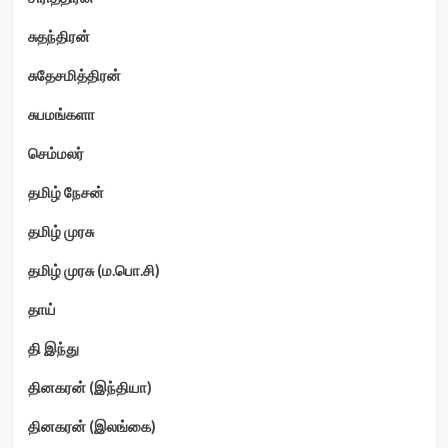
சுதந்திரன்
சுதேசமித்திரன்
சுபமங்களா
செம்மலர்
தமிழ் நேசன்
தமிழ் முரசு
தமிழ் முரசு (ம.பொ.சி)
தாய்
தி இந்து
தினகரன் (இந்தியா)
தினகரன் (இலங்கை)