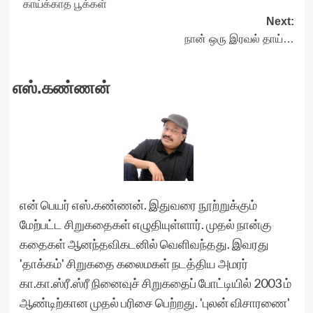
காய்க்காத பூக்கள்
navigation
Next:
நான் ஒரு இரவல் தாய்…
எஸ்.கண்ணன்
என் பெயர் எஸ்.கண்ணன். இதுவரை நூற்றுக்கும்
மேற்பட்ட சிறுகதைகள் எழுதியுள்ளார். முதல் நான்கு
கதைகள் ஆனந்தவிகடனில் வெளிவந்தது. இவரது
'தாக்கம்' சிறுகதை கலைமகள் நடத்திய அமரர்
கா.கா.ஸ்ரீ.ஸ்ரீ நினைவுச் சிறுகதைப் போட்டியில் 2003 ம்
ஆண்டிற்கான முதல் பரிசை பெற்றது. 'புலன் விசாரணை'