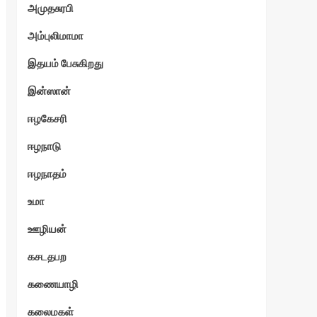
அமுதசுரபி
அம்புலிமாமா
இதயம் பேசுகிறது
இன்ஸான்
ஈழகேசரி
ஈழநாடு
ஈழநாதம்
உமா
ஊழியன்
கசடதபற
கணையாழி
கலைமகள்