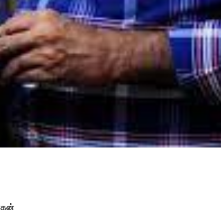
வணக்கம்..தங்களது
சிறுகதைகள் தளம்
பார்த்தேன். எனது இரண்டு
கதைகளும் கூட இருந்தது.
மிக்க மகிழ்ச்சி…நல்ல
முயற்சி.. வாழ்த்துக்கள்..
நன்றி.
ோகன்
இவள் பா