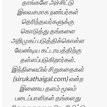
தாங்களே அச்சிட்டு
இலவசமாக நண்பர்கள்
தெரிந்தவர்களுக்கு
கொடுத்து தங்களை
விள
அறிமுகப் படுத்திக்கொள்ள
வேண்டிய கட்டாயத்திற்கு
சிற
தள்ளப்படுகிறார்கள்.
ம
இந்நிலையில் சிறுகதைகள்
(sirukathaigal.com) என்ற
இணைய தளம் மூலம்
படைப்பாளிகள் தங்களது