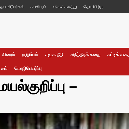
யாசிரியர்கள்
சுயவிபரம்
உங்கள் கருத்து
தொடர்பிற்கு
கிரைம்
குடும்பம்
சமூக நீதி
சரித்திரக் கதை
சுட்டிக் க
டகம்
மொழிபெயர்ப்பு
ல்குறிப்பு –