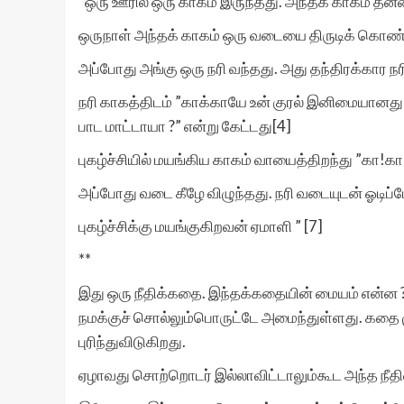
”ஒரு ஊரில் ஒரு காகம் இருந்தது. அந்தக் காகம் த
ஒருநாள் அந்தக் காகம் ஒரு வடையை திருடிக் கொண்டு
அப்போது அங்கு ஒரு நரி வந்தது. அது தந்திரக்கார நரி
நரி காகத்திடம் ”காக்காயே உன் குரல் இனிமையானது என்
பாட மாட்டாயா ?” என்று கேட்டது[4]
புகழ்ச்சியில் மயங்கிய காகம் வாயைத்திறந்து ”கா!கா!”
அப்போது வடை கீழே விழுந்தது. நரி வடையுடன் ஓடிப்ப
புகழ்ச்சிக்கு மயங்குகிறவன் ஏமாளி ” [7]
**
இது ஒரு நீதிக்கதை. இந்தக்கதையின் மையம் என்ன
நமக்குச் சொல்லும்பொருட்டே அமைந்துள்ளது. கதை 
புரிந்துவிடுகிறது.
ஏழாவது சொற்றொடர் இல்லாவிட்டாலும்கூட அந்த நீதிய