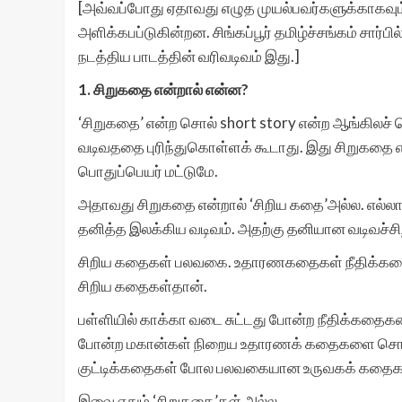
[அவ்வப்போது ஏதாவது எழுத முயல்பவர்களுக்காகவும் 
அளிக்கபப்டுகின்றன. சிங்கப்பூர் தமிழ்ச்சங்கம் சார்பி
நடத்திய பாடத்தின் வரிவடிவம் இது.]
1. சிறுகதை என்றால் என்ன?
‘சிறுகதை’ என்ற சொல் short story என்ற ஆங்கிலச்
வடிவததை புரிந்துகொள்ளக் கூடாது. இது சிறுகதை என
பொதுப்பெயர் மட்டுமே.
அதாவது சிறுகதை என்றால் ‘சிறிய கதை’அல்ல. எல்ல
தனித்த இலக்கிய வடிவம். அதற்கு தனியான வடிவச்சிற
சிறிய கதைகள் பலவகை. உதாரணகதைகள் நீதிக்கதைகள
சிறிய கதைகள்தான்.
பள்ளியில் காக்கா வடை சுட்டது போன்ற நீதிக்கதைகளை
போன்ற மகான்கள் நிறைய உதாரணக் கதைகளை சொல்லிய
குட்டிக்கதைகள் போல பலவகையான உருவகக் கதைகளை
இவை ஏதும் ‘சிறுகதை’கள் அல்ல.