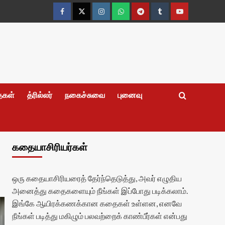
Facebook
Twitter
Instagram
Whatsapp
Telegram
Tumblr
YouTube
தைகள்
த்ரில்லர்
நகைச்சுவை
புனைவு
கதையாசிரியர்கள்
ஒரு கதையாசிரியரைத் தேர்ந்தெடுத்து, அவர் எழுதிய
அனைத்து கதைகளையும் நீங்கள் இப்போது படிக்கலாம்.
இங்கே ஆயிரக்கணக்கான கதைகள் உள்ளன, எனவே
நீங்கள் படித்து மகிழும் பலவற்றைக் காண்பீர்கள் என்பது