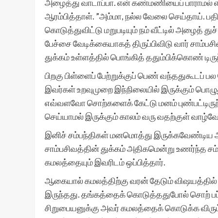
அழைத்து வாடாப்பா. என் கண்மணியைப் பாராமல் எ
ஆரம்பித்தாள். ”அம்மா, நல்ல வேலை செய்தாய். 
கொடுத்துவிட்டு மறுபடியும் நம் வீட்டில் அழைத்
பேச்சை வேடிக்கையாகத் திருப்பிவிடு வார் சாம
துக்கம் உள்ளத்தில் பொங்கித் ததும்பிக்கொண் டிரு
பிறகு பிள்ளைப் பேற்றுக்குப் பெண் வந்ததுகூடப் ப
இவர்கள் உறவுமுறை இந்நிலையில் இருக்கும் பொழுத
எவ்வளவோ சொற்களைக் கேட்டு மனம் புண்பட்டிரு
செய்யாமல் இருக்கும் காலம் வரு வதற்குள் வாழ்வே 
இனிச் சம்பந்திகள் மனமொத்து இருக்கவேண்டிய 
சாம்பசிவத்தின் துக்கம் அதிகமென்று உணர்ந்த சம்
கமலத்தையும் இவரிடம் ஒப்பித்தார்.
ஆகையால் கமலத்திற்கு வரன் தேடும் விஷயத்தில் தம
இருந்தது. தங்கத்தைக் கொடுத்ததுபோல் சொற் பப் ப
சிறுபையனுக்கு அவர் கமலத்தைக் கொடுக்க விரும்ப