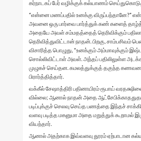
கர்நாடகப் பேர் வழிக்குக் கல்யாணம் செய்துகொடுத்
“என்னை மணப்பதில் உனக்கு விருப்பந்தானே?” என
அவனை ஒரு பார்வை பார்த்துக் கண் களைத் தாழ்த
அதையே அவள் சம்மதத்தைத் தெரிவிக்கும் பதிலாக
தெரிவித்துவிட்டான் நாதன். பிறகு, சாம்பசிவம் ப
விசாரித்த பொழுது, “உனக்கும் அம்மாவுக்கும் இஷ்
சொல்லிவிட்டாள் அவள். அந்தப் பதிலிலுள்ள அடக்கம
முழுகச் செய்தன. கமலத்துக்குத் தகுந்த கணவ
பிரார்த்தித்தார்.
வக்கீல் சேஷாத்திரி பதினாயிரம் ரூபாய் வரதக்ஷ
வில்லை; ஆனால் நாதன் அதை ஆட்சேபிக்காததுதா
படிப்புக்குச் செலவு செய்த பணத்தை இந்தச் சாக்
வளவு படித்த மகனுமா அதை மறுத்துக் கூறாமல் இர
வியந்தார்.
ஆனால் அதற்காக இவ்வளவு தூரம் ஏற்பாடான கல்யா