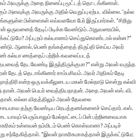
்கம் அவருக்கு அதை நினைப்பு மூட்டத் தொ டங்கினாள்.
ரா.நீலம
் அளவுக்கு அவருக்கு அதில் வெறுப்பு ஏற்பட வில்லை. ‘நல்ல
்ணங்களுள்ள பிள்ளைகள் எவ்வளவோ பேர் இருப்பார்கள். ”சிறிது
ன் ஒருவனைத் தேடிப் பிடிக்க வேண்டும். அதுவரையில்,
ு படிக்கட்டுமே? அப்பு றம் கல்யாணம் செய்துகொண்டால் என்ன?”
்டு. ஆனால், பெண் தங்கத்தைத் திருப்தி செய்ய அவர்
பெண் கல்யா ணத்தைப் பற்றிக் கவலைப்படத்
தயவைத் தேடவேண்டி இருந்திருக்குமா?” என்று அவள் வருந்த
ரன் தேடத் தெடாங்கினார் சாம்பசிவம். அவர் அதிகம் தேடி
த்திரி என்ற ஒரு வக்கீலுடைய மகன் மேல்நாடு சென்று கல்வி
ுந் தான். அவன் பெயர் வைத்தியநாதன். அதை அவன் எஸ். வி.
ந்தான். எல்லா விதத்திலும் அவன் தேவலை
ிச்சயமாவ தற்கு வேண்டிய பிரயத்தனங்களைச் செய்தார். எஸ்.
ை யாவும் பெரும்பாலும் மேல்நாட்டைப் பின் பற்றினவையாக
 நாகரிகம் உள்ளவன் நம்மிடம் பெண் கொள்வானா? அப்படிச்
்று சந்தேகித்தாள். “இவன் நாகரிகமாகத்தான் இருக்கட்டுமே;