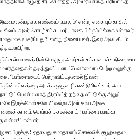
ல்யாணத்தின்பொழுதே சீர், செனத்தி, அவமரியாதை, மரியாதை
 அடிமை என்பதாக எண்ணம் போலும்’ என்று எதையும் காதில்
சுயமாக ஏற்படும்
பசிவம். அவர் கொஞ்சம் சுயமரியாதையில் நம்பிக்கை உள்ளவர்.
எண்ணங்கள் தவிர
ரமாதமாக உபசரிப்பது?’ என்று நினைப்பவர். இவர் அலட்சியம்
மனிதர்களுக்கு வாழ்க்கை
த்தியாயிற்று.
்திக் கல்யாணத்தின் பொழுது அவர்கள் சச்சரவு உச்ச நிலையை
அனுபவங்கள் மூலம் நிறைய
ள் வார்த்தைகள் தடித்துவிட்டன. “பெண்ணைப் பெற்ற வனுக்கு
எண்ணங்களையும், மனதில்
்தை. “பிள்ளையைப் பெற்றுவிட்டதனால் இவன்
பதியும் அளவுக்கு சில
ிவத் தின் கர்வத்தை அடக்க ஒரு வழி கண்டுபிடித்தார் அவ
நாட்டுப் பெண்ணைத் திரும்பித் தந்தை வீட்டுக்கு அனுப்
நினைவுகளையும்
மலே இருக்கிறார்களே ?” என்று அவர் தாய் அங்க
உண்டாக்குகிறது.
ண் ணைத் தானம் செய்யச் சொன்னாய்? பிள்ளை பிறக்கா
ு என்ன!” என்பார்.
இவைகளை எழுத்து
காயிருக்கு ! ஏதாவது சமாதானம் சொல்லிக் குழந்தையை
வடிவில் கொண்டு வர என்