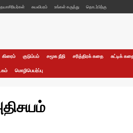
யாசிரியர்கள்
சுயவிபரம்
உங்கள் கருத்து
தொடர்பிற்கு
கிரைம்
குடும்பம்
சமூக நீதி
சரித்திரக் கதை
சுட்டிக் க
டகம்
மொழிபெயர்ப்பு
அதிசயம்