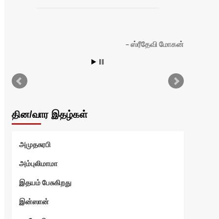
ஸ்ரீதேவி மோகன்
தின/வார இதழ்கள்
அமுதசுரபி
அம்புலிமாமா
இதயம் பேசுகிறது
இன்ஸான்