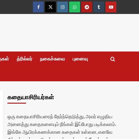
Facebook
Twitter
Instagram
Whatsapp
Telegram
Tumblr
YouTube
தைகள்
த்ரில்லர்
நகைச்சுவை
புனைவு
கதையாசிரியர்கள்
ஒரு கதையாசிரியரைத் தேர்ந்தெடுத்து, அவர் எழுதிய
அனைத்து கதைகளையும் நீங்கள் இப்போது படிக்கலாம்.
இங்கே ஆயிரக்கணக்கான கதைகள் உள்ளன, எனவே