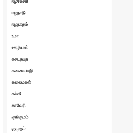
ஈழகேசரி
ஈழநாடு
ஈழநாதம்
உமா
ஊழியன்
கசடதபற
கணையாழி
கலைமகள்
கல்கி
காவேரி
குங்குமம்
குமுதம்