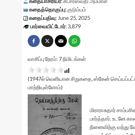
கதையாசிரியர்:
கி.சரஸ்வதி அம்மாள்
கதைத்தொகுப்பு:
குடும்பம்
கதைப்பதிவு:
June 25, 2025
பார்வையிட்டோர்:
3,879
வாசிப்பு நேரம்:
7
நிமிடங்கள்
(1947ல் வெளியான சிறுகதை, ஸ்கேன் செய்யப்பட்ட
மாற்றியுள்ளோம்)
மிராராசுதார் சாம்பசி
பார்த்தார். உடனே 
நினைவிற்கு வந்து 