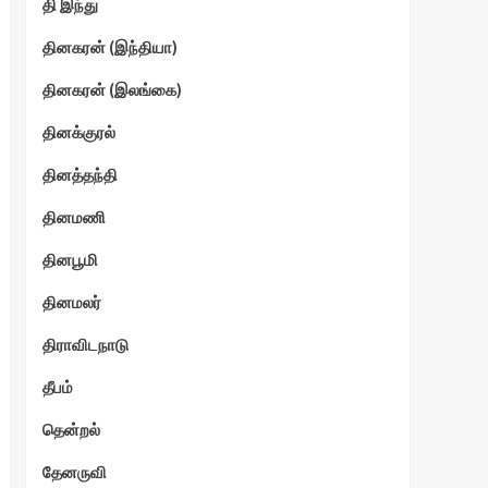
தி இந்து
தினகரன் (இந்தியா)
தினகரன் (இலங்கை)
தினக்குரல்
தினத்தந்தி
தினமணி
தினபூமி
தினமலர்
திராவிடநாடு
தீபம்
தென்றல்
தேனருவி