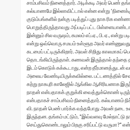
சாம்பசிவம் நினைத்தார். அடிக்கடி அவர் பெண் தங
கல்யாணமே இல்லாவிட்டால் என்ன என்று ‘நினைக்கும
குடும்பங்களில் நன்கு படித்துப் புது நாக ரிக எண
பொறுத்திருந்தாவது அப்படிப் பட்ட பிள்ளையாண்டா
இன்னும் சில வருஷம், கமலம் எப்.ஏ., பி. ஏ., என்ற
என்று ஒவ்வொரு சமயம் உள்ளூற அவர் எண்ணுவதுண
கடமைப் பட்டிருக்கிறார். அவள் சிறிது காலமாகப் 
தொடங்கியிருந்தாள். கணவன் இருந்தால் தந்தை 
இடம் கொடுக் கக்கூடாது, என்ற தீர்மானத்துடன் வ
அலைய வேண்டியிருக்கவில்லை. பட்டணத்தில் சேஷா
கற்று நாகபுரி காலேஜில் ஆங்கில ஆசிரியனாக இர
நாதன் என்பதாகக் குறுக்கி வைத்துக்கொண் டிரு
என்பதாகச் சாம்பசிவம் நினைத்தார். கல்யாணம் ந
வி. நாதன் பெண் பார்க்க வந்தபோது அவன் நடை உட
இருந்தன. தங்கம் மட்டும், “இவ்வளவு மேல்நாட்டு
செய்துகொண்டாலும் பிறகு சரிப்பட்டு வருமா?” என