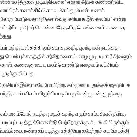
ன்னால் இருக்க முடியவில்லை” என்று அவள் கண்ணீர்விட
போன்ற சிலர்
பதினாயிரக் கணக்கில் செலவு செய்து பெண் ணைக்
 துச் சோறு போடுவதா? நீ சொல்வது சரியாக இல் லையே” என்று
ஆசைப்படுவார்கள்.ஆனால்
்பசிவம். இப்படி அவர் சொன்னாரே தவிர, பெண்ணைக் காணாத
தனியே நாட்குறிப்பு போல்
ந்தது.
எழுதுவதை விட சில
ல பேர் மத்தியஸ்தத்திலும் சமாதானத்திலுந்தான் நடந்தது.
ு பெண் புக்ககத்தில் சந்தோஷமாய் வாழ முடி. யுமா ? அவளும்
கற்பனைகள் சேர்ந்த கதை
ந்தாள். கணவனுடைய பலம் கொண்டு எதையும் லட்சியம்
வடிவில் எழுத விழையும்
முடிந்துவிட்டது.
எனைப் போன்றவர்களுக்கு
அவசியம் இல்லாமலே போயிற்று. தம்முடைய துக்கத்தை விடச்
ஆதரவு அளித்து ஒரு
பந்தி, சாம்பசிவம் விரும்பியபடியே தங்கத்துடன் குழந்தை
இணையதள மேடை
் மனம்போல் நடத்த முழுச் சுதந்தரமும் சாம்பசிவத் திற்கு
அமைத்து தந்திருக்கும்
டிப்புப் படித்துக்கொண்டு பெற்றோருக்கு அடங் கியிருக்கும்
‘சிறுகதை.காம்’ நிறுவனர்,
வில்லை. நன்றாகப் படித்து உத்தியோகமேற்றுச் சுயமே புத்தி