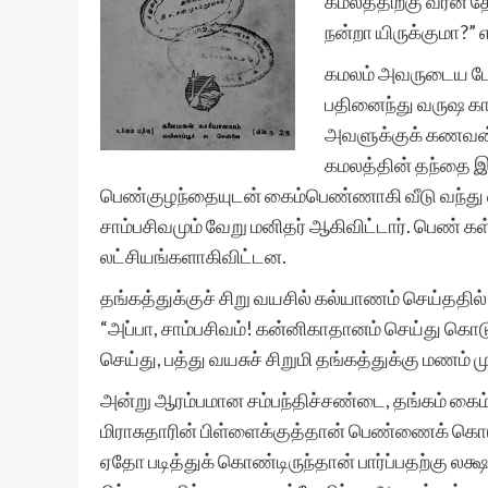
கமலத்திற்கு வரன் 
நன்றா யிருக்குமா?”
கமலம் அவருடைய பேத்த
பதினைந்து வருஷ காலம
அவளுக்குக் கணவன் தே
கமலத்தின் தந்தை இற
பெண்குழந்தையுடன் கைம்பெண்ணாகி வீடு வந்து விட
சாம்பசிவமும் வேறு மனிதர் ஆகிவிட்டார். பெண் கள
லட்சியங்களாகிவிட்டன.
தங்கத்துக்குச் சிறு வயசில் கல்யாணம் செய்ததி
“அப்பா, சாம்பசிவம்! கன்னிகாதானம் செய்து கொடு
செய்து, பத்து வயசுச் சிறுமி தங்கத்துக்கு மணம் 
அன்று ஆரம்பமான சம்பந்திச்சண்டை, தங்கம் கைம்
மிராசுதாரின் பிள்ளைக்குத்தான் பெண்ணைக் கொடு
ஏதோ படித்துக் கொண்டிருந்தான் பார்ப்பதற்கு ல