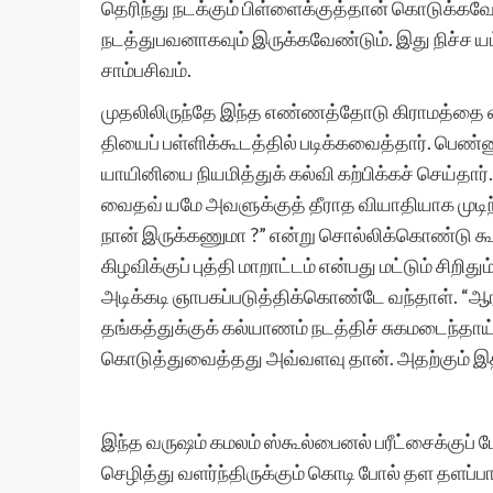
தெரிந்து நடக்கும் பிள்ளைக்குத்தான் கொடுக்கவே
நடத்துபவனாகவும் இருக்கவேண்டும். இது நிச்ச யம
சாம்பசிவம்.
முதலிலிருந்தே இந்த எண்ணத்தோடு கிராமத்தை விட்ட
தியைப் பள்ளிக்கூடத்தில் படிக்கவைத்தார். பெண்ண
யாயினியை நியமித்துக் கல்வி கற்பிக்கச் செய்தார
வைதவ் யமே அவளுக்குத் தீராத வியாதியாக முடி
நான் இருக்கணுமா ?” என்று சொல்லிக்கொண்டு க
கிழவிக்குப் புத்தி மாறாட்டம் என்பது மட்டும் சி
அடிக்கடி ஞாபகப்படுத்திக்கொண்டே வந்தாள். “ஆரம்
தங்கத்துக்குக் கல்யாணம் நடத்திச் சுகமடைந்தாய் 
கொடுத்துவைத்தது அவ்வளவு தான். அதற்கும் இத
இந்த வருஷம் கமலம் ஸ்கூல்பைனல் பரீட்சைக்குப் போ
செழித்து வளர்ந்திருக்கும் கொடி போல் தள தளப்ப