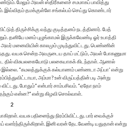
ண்டும். மேலும் அவன் ஸ்திரீகளைச் சமமாகப் பாவித்து
அதற்கு துணை இருப்போர்
். இவ்விதம் தமக்குள்ளே சங்கல்பம் செய்து கொண்டார்
அத்துணை பேருக்கும் என்
மனமார்ந்த நன்றிகள் பல.
ுத் திருச்சிக்கு வந்து குடித்தனம் நடத்தினார். பேத்
ும். தனியே மனம் புழுங்காமல் இருக்கவேண்டி ஓர் உபாத்தி
அவர்கள் இப்பணியில்
். அவர் மனைவியின் காலமும் முடிந்துவிட்டது. பெண்ணின்
மேலும் பல உயர்வுகளையும்,
ந்தது. வயசு சென்ற அவருடைய தாய் மட்டும், அவள் போகணுமா
ூட தில் விசுபலகையோடு பலகையாகக் கிடந்தாள். ஆனால்
வெற்றிகளையும் அடைய
றிதும் இல்லை. “கமலத்துக்குக் கல்யாணம் பண்ணடா அப்பா’ என்று
ஆண்டவனை
பித்துவிட்டாயா, அம்மா? உன் விருப்பத்தின் படி அன்று
வேண்டுகிறேன். எனது
விட்டது. போதும்” என்பார் சாம்பசிவம். “ஏதோ நாம்
ற்கும் என்ன?” என்று கிழவி சொல்வாள்.
வாழ்த்துகள்.
2
கிறாள். வயசு பதினைந்து நிரம்பிவிட்டது. பார் வைக்குச்
ாய் வளர்ந்திருக்கிறாள். இனி வரன் தேடவேண்டி யதுதான் என்று