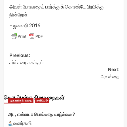
அவள் போவதைப் பார்த்துக் கொண்டே பிரமித்து
நின்றேன்.
– ஜனவரி 2016
Post
Previous:
சர்க்கரை கசக்கும்
navigation
Next:
அவஸ்தை
தொடர்புள்ள சிறுகதைகள்
ஒரு பக்கக் கதை
குடும்பம்
அட, என்னடா பொல்லாத வாழ்க்கை?
வளர்கவி