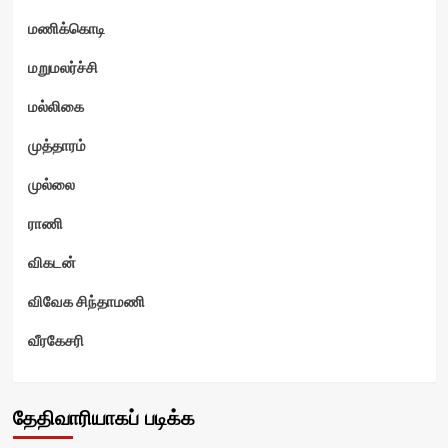
மணிக்கொடி
மறுமலர்ச்சி
மல்லிகை
முத்தாரம்
முல்லை
ராணி
விகடன்
விவேக சிந்தாமணி
வீரகேசரி
தேதிவாரியாகப் படிக்க