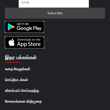
இதர பக்கங்கள்
கதை கேளுங்கள்
செய்திமடல்கள்
விளம்பரம் செய்வதற்கு
சேவைக்கான விதிமுறை