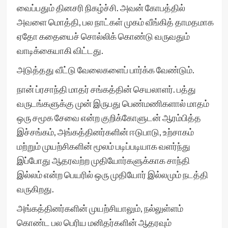
வைப்பதும் தினசரி நிகழ்ச்சி. அவன் கோபத்தில்
அவளை மொத்தி, பல நாட்கள் முகம் வீங்கித் தாமதமாக
ஏதோ கதையைச் சொல்லிக் கொண்டு வருவதும்
வாடிக்கையாகி விட்டது.
அடுத்தது வீட்டு வேலைகளைப் பார்க்க வேண்டும்.
நான் ப்ரசாந்தி மாதர் சங்கத்தின் செயலாளர். பத்து
வருடங்களுக்கு முன் இருபது பெண்மணிகளால் மாதம்
ஒரு சமூக சேவை என்ற குறிக்கோளுடன் ஆரம்பித்த
இச்சங்கம், அங்கத்தினர்களின் ஈடுபாடு, உற்சாகம்
மற்றும் முயற்சிகளின் மூலம் படிப்படியாக வளர்ந்து
இப்போது ஆதரவற்ற முதியோர்களுக்காக சாந்தி
இல்லம் என்ற பெயரில் ஒரு முதியோர் இல்லமும் நடத்தி
வருகிறது.
அங்கத்தினர்களின் முயற்சியாலும், நல்லுள்ளம்
கொண்ட பல பெரிய மனிதர்களின் ஆதரவும்