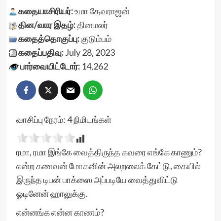
கதையாசிரியர்:
உமா தேவராஜன்
தின/வார இதழ்:
தினமலர்
கதைத்தொகுப்பு:
குடும்பம்
கதைப்பதிவு:
July 28, 2023
பார்வையிட்டோர்:
14,262
வாசிப்பு நேரம்:
4
நிமிடங்கள்
ரமா, ரமா இங்கே வைத்திருந்த கவரை எங்கே காணும்?
என்ற கணவன் மோகனின் அலறலைக் கேட்டு, கையில்
இருந்த டிபன் பாக்ஸை அப்படியே வைத்துவிட்டு
ஓடினேன் ஹாலுக்கு.
என்னங்க என்ன காணம்?