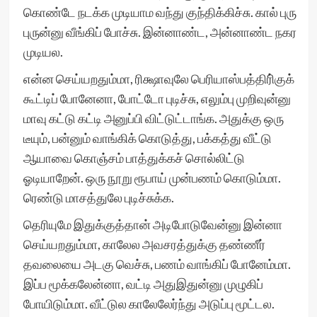
கொண்டே நடக்க முடியாம வந்து குந்திக்கிச்சு. கால் புரு
புருன்னு வீங்கிப் போச்சு. இன்னாண்ட, அன்னாண்ட நகர
முடியல.
என்ன செய்யறதும்மா, ரிக்ஷாவுலே பெரியாஸ்பத்திரி்குக்
கூட்டிப் போனேனா, போட்டோ புடிச்சு, எலும்பு முறிவுன்னு
மாவு கட்டு கட்டி அனுப்பி விட்டுட்டாங்க. அதுக்கு ஒரு
டீயும், பன்னும் வாங்கிக் கொடுத்து, பக்கத்து வீட்டு
ஆயாவை கொஞ்சம் பாத்துக்கச் சொல்லிட்டு
ஓடியாறேன். ஒரு நூறு ரூபாய் முன்பணம் கொடும்மா.
ரெண்டு மாசத்துலே புடிச்சுக்க.
தெரியுமே இதுக்குத்தான் அடிபோடுவேன்னு இன்னா
செய்யறதும்மா, காலேல அவசரத்துக்கு தண்ணீர்
தவலையை அடகு வெச்சு, பணம் வாங்கிப் போனேம்மா.
இப்ப மூக்கலேன்னா, வட்டி அதுஇதுன்னு முழுகிப்
போயிடும்மா. வீட்டுல காலேலேர்ந்து அடுப்பு மூட்டல.