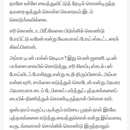
தானே உள்ளே வைத்துவிட்டுத் தேடிக் கொண்டிருந்த
தவறை ஒத்துக் கொள்ள கௌரவம் இடம்
கொடுக்கவில்லை.
சரி கொண்டா, பிரீப்கேஸை பிடுங்கிக் கொண்டு
போயிட்டு வரேன் என்று வேகமாகப் போய் ஸ்கூட்டரைக்
கிளப்பினான்.
அம்மா டிபன் பாக்ஸ் ரெடியா? இது பெண் ஜனனி. டிபன்
பாக்ஸை கையில் கொடுத்து, சரி கிளம்பு ஸ்கூல் பஸ்
போய்விடப் போகிறது என்று கூறி திரும்பினால், அம்மா
என்ன ஷூ, சாக்ஸை எடுத்துக் கொடேன் என்று அவசர
அவசரமாக டைம் டேபிளைப் பார்த்துப் புத்தகங்களைப்
பையில் திணித்துக் கொண்டிருந்தான் பிள்ளை ரவி.
ஒன்பதாம் வகுப்பு படிக்கும் ரவியை முதல் நாள் இரவே
புத்தகங்களை எடுத்து வைத்துகொள் என்று இவ்வளவு
வருடங்களாகச் சொல்லிக் கொண்டு இருந்தாலும்