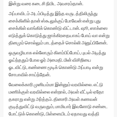
இன்று வரை கடைசி நிமிட அவசரம்தான்.
அப்பாவிடம் அடம்பிடித்து இந்த வருடத்திலிருந்து
சைக்கிளில் தான் ஸ்கூலுக்குப் போவேன் என்று புது
சைக்கிள் வாங்கிக் கொண்டு விட்டான். ஷூ, ஸாக்ஸை
எடுத்துக் கொடுத்து ஜாக்கிரதையாகப் போய் வா என்று
தினமும் சொல்லும் பாடத்தைச் சொல்லி அனுப்பினேன்.
ஒருவழியாக எல்லோரும் கிளம்பிப்போய், புயல் அடித்து
ஓய்ந்ததும் போல ஓர் அமைதி. மின் விசிறியை
ஓடவிட்டு, கண்ணை மூடிக் கொண்டு அப்பாடி என்று
சோபாவில் சாய்ந்தேன்.
வேலைக்காரி முனியம்மா இன்னும் வரவில்லை. எட்டு
மணிக்குள் வரவில்லை என்றால், அவள் வீட்டில் ஏதோ
தகராறு என்று அர்த்தம். தினசரி அவள் கணவன்
குடித்துவிட்டு வருவதும், மாமியார் இவளோடு சண்டை
போட்டுக் கொண்டு, பிள்ளையிடம் ஏதாவது வத்தி