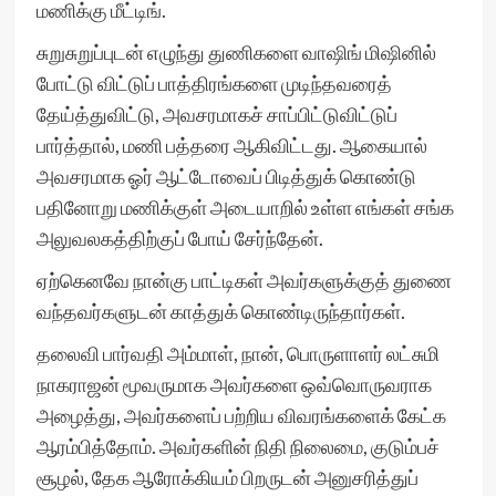
மணிக்கு மீட்டிங்.
சுறுசுறுப்புடன் எழுந்து துணிகளை வாஷிங் மிஷினில்
போட்டு விட்டுப் பாத்திரங்களை முடிந்தவரைத்
தேய்த்துவிட்டு, அவசரமாகச் சாப்பிட்டுவிட்டுப்
பார்த்தால், மணி பத்தரை ஆகிவிட்டது. ஆகையால்
அவசரமாக ஓர் ஆட்டோவைப் பிடித்துக் கொண்டு
பதினோறு மணிக்குள் அடையாறில் உள்ள எங்கள் சங்க
அலுவலகத்திற்குப் போய் சேர்ந்தேன்.
ஏற்கெனவே நான்கு பாட்டிகள் அவர்களுக்குத் துணை
வந்தவர்களுடன் காத்துக் கொண்டிருந்தார்கள்.
தலைவி பார்வதி அம்மாள், நான், பொருளாளர் லட்சுமி
நாகராஜன் மூவருமாக அவர்களை ஒவ்வொருவராக
அழைத்து, அவர்களைப் பற்றிய விவரங்களைக் கேட்க
ஆரம்பித்தோம். அவர்களின் நிதி நிலைமை, குடும்பச்
சூழல், தேக ஆரோக்கியம் பிறருடன் அனுசரித்துப்