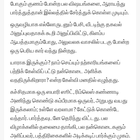
போகும் குணம் போன்ற பல விஷயங்களை, ஆராயந்து
பார்த்துத்தான் இல்லத்தில் சேர்த்துக் கொள்ள முடியும்.
ஒருவழியாக எல்லோருடனும் பேசி, வீடடிற்கு தகவல்
அனுப்புவதாகக் கூறி அனுப்பிவிட்டு, கிளம்ப
ஆயத்தமாகும்போது, அலுவலக வாசலில் படகு போன்ற
ஒரு பெரிய கார் வந்து நின்றது.
யாராக இருக்கும்? நாம் செய்யும் நற்காரியங்களைப்
பற்றிக் கேள்விப் பட்டு நன்கொடை அளிக்க
வநதிருக்கிறாரா? என்ற கேள்வி மனதில் எழுந்தது.
கச்சிதமாக ஒரு ஸபாரி ஸூட், ரிம்லெஸ் கண்ணாடி
அணிந்து கொண்டு கம்பீரமாக ஒருவர், அறுபது வயது
இருக்கலாம்; உள்ளே வரலாமா? கேட்டுக் கொண்டே
வந்தார். பார்த்தவுடனே தெரிந்து விட்டது. பல
விழாக்களில் தலைமை தாங்கி, பல நன்கொடைகளும்
அளிப்பவர், பத்திரிகைகளில் அடிக்கடிப் பார்க்கும் முகம்.