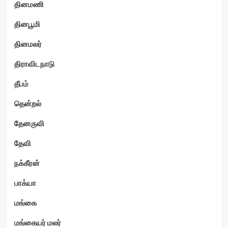
தினமணி
தினபூமி
தினமலர்
திராவிடநாடு
தீபம்
தென்றல்
தேனருவி
தேவி
நக்கீரன்
பாக்யா
மங்கை
மங்கையர் மலர்