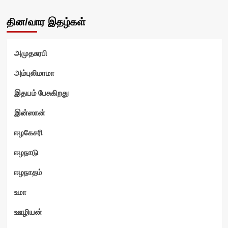
தின/வார இதழ்கள்
அமுதசுரபி
அம்புலிமாமா
இதயம் பேசுகிறது
இன்ஸான்
ஈழகேசரி
ஈழநாடு
ஈழநாதம்
உமா
ஊழியன்