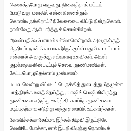
நினைத்தபோது வருவது, நினைத்தால் மட்டம்
போடுவது, மனதில் என்ன நினைத்துக்
கொண்டிருக்கிறாய்? நீ வேலையை விட்டு நின்றுகொள்.
நான் வேறு ஆள் பார்த்துக் கொள்கிறேன்.
அவள் பதிலே பேசாமல் உள்ளே சென்றாள். அவளுக்குத்
தெரியும். நான் கோபமாக இருக்கும்போது பேசமாட்டாள்.
என்னால் அவளுக்கு எவ்வளவு உதவிகள். அவள்
குழந்தைகளின் படிப்புச் செலவு, துணிமணிகள்,
கேட்டபொழுதெல்லாம் முன்பணம்.
மடமடவென்று வீட்டைப் பெருக்கித் துடைத்து மீதமுள்ள
பாத்திரங்களைத் தேய்த்து, வாஷிங் மெஷினிலிருந்து
துணிகளை எடுத்து உலர்த்தி, காய்ந்த துணிகளை
மடிப்பதற்காக எடுத்து வந்து தரையில் உட்கார்ந்தாள்.
கோவிச்சுக்காதேம்மா. இந்தக் கிழவி இருட்டுலே
வெளியே போச்சா, கால் இடறி விழுந்து நொண்டிக்