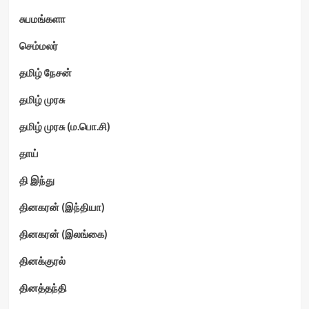
சுபமங்களா
செம்மலர்
தமிழ் நேசன்
தமிழ் முரசு
தமிழ் முரசு (ம.பொ.சி)
தாய்
தி இந்து
தினகரன் (இந்தியா)
தினகரன் (இலங்கை)
தினக்குரல்
தினத்தந்தி