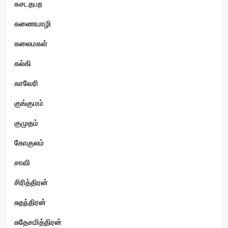
கசடதபற
கணையாழி
கலைமகள்
கல்கி
காவேரி
குங்குமம்
குமுதம்
கோகுலம்
சாவி
சிரித்திரன்
சுதந்திரன்
சுதேசமித்திரன்