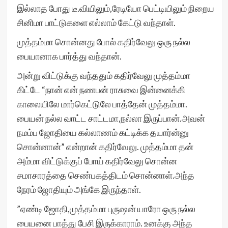
இல்லாத போது டீ.வியிலும்,ரேடியோ பெட்டியிலும் நிறைய
சினிமா பாட்டுகளை எல்லாம் கேட்டு வந்தாள்.
முத்தம்மா சொன்னது போல் கதிர்வேலு ஒரு நல்ல
பையானாக பார்த்து வந்தான்.
அன்று விட்டுக்கு வந்ததும் கதிர்வேலு முத்தம்மா
கிட்டே “நான் என் நணபன் ராசுவை இன்னைக்கி
காலையிலே மார்கெட்டுலே பாத்தேன் முத்தம்மா.
பையன் நல்ல வாட்ட சாட்டமா,நல்லா இருப்பான்.அவன்
நமம்ப ஜோதியை கல்லாணம் கட்டிக்க தயார்ன்னு
சொன்னான்” என்றான் கதிர்வேலு. முத்தம்மா தன்
அம்மா விட்டுக்குப் போய் கதிர்வேலு சொன்ன
சமாசாரத்தை செண்பகத்திடம் சொன்னாள்.அந்த
நேரம் ஜோதியும் அங்கே இருந்தாள்.
”ஏண்டி ஜோதி,முத்தம்மா புருஷன் யாரோ ஒரு நல்ல
பையனை பாத்து பேசி இருக்காராம். உனக்கு அந்த