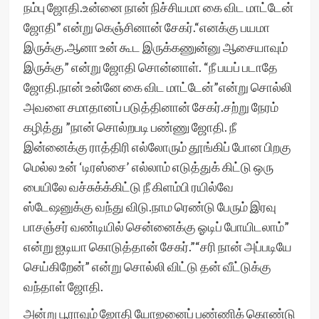
நம்பு ஜோதி.உன்னை நான் நிச்சியமா கை விட மாட்டேன்
ஜோதி” என்று கெஞ்சினான் சேகர்.“எனக்கு பயமா
இருக்கு.ஆனா உன் கூட இருக்கணுன்னு ஆசையாவும்
இருக்கு” என்று ஜோதி சொன்னாள். “நீ பயப் படாதே
ஜோதி.நான் உன்னே கை விட மாட்டேன்”என்று சொல்லி
அவளை சமாதானப் படுத்தினான் சேகர்.சற்று நேரம்
கழித்து ”நான் சொல்றபடி பண்ணு ஜோதி. நீ
இன்னைக்கு ராத்திரி எல்லோரும் தூங்கிப் போன பிறகு
மெல்ல உன் ‘டிரஸ்சை’ எல்லாம் எடுத்துக் கிட்டு ஒரு
பையிலே வச்சுக்க்கிட்டு நீ கிளம்பி ரயில்வே
ஸ்டேஷனுக்கு வந்து விடு.நாம ரெண்டு பேரும் இரவு
பாசஞ்சர் வண்டியில் சென்னைக்கு ஓடிப் போயிடலாம்”
என்று ஐடியா கொடுத்தான் சேகர்.”“சரி நான் அப்படியே
செய்கிறேன்” என்று சொல்லி விட்டு தன் வீட்டுக்கு
வந்தாள் ஜோதி.
அன்று பூராவும் ஜோதி யோஜனைப் பண்ணிக் கொண்டு