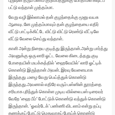
புருஷன் தரும் பணம் குடும்பத்துக்கு போதாமல் கஷ்டப்
பட்டு வந்தாள் முத்தம்மா.
வேறு வழி இல்லாமல் தன் குழந்தைக்கு மூனு வயசு
ஆனவுடனே முத்தம்மாவும் தன் குழந்தையை எதிர்
வீட்டு பாட்டிக்கிட்டே விட்டு விட்டு ரெண்டு வீட்டிலே
வீட்டு வேலை செய்து வந்தாள்.
காளி அன்று நிறைய குடித்து இருந்தான்.அன்று பார்த்து
அவனுக்கு ஒரு லாரி ஓட்ட வேலை கிடைத்தது.குடி
போதையின் மயக்கத்தில் ‘ஹைவேயில்’ லாரி ஓட்டிக்
கொண்டு இருந்தான் அவன். இரவு வேளையாக
இருந்தது .மழை வேறு பெய்த்துக் கொண்டு
இருந்தது.அவனால் எதிரே வரும் பஸ்ஸின் தூரத்தை
சரியாக புரிந்துக் கொள்ள முடிய வில்லை.பஸ் டிரைவர்
வேறே ‘ஹை பீம்’ போட்டுக் கொண்டு வந்துக் கொண்டு
இருந்தான். ‘ஓவர்டேக்’ பண்ணி விடலாம் என்று தப்பு
கணக்குப் போட்டு மெதுவாகப் போய்க் கொண்டு