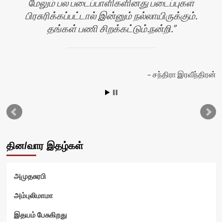
மேலும் பல படைப்பாளிகளினது படைப்புகள்
பிரசுரிக்கப்பட்டால் இன்னும் நல்லாயிருக்கும்.
தங்கள் பணி சிறக்கட்டும்.நன்றி.
சந்திரா இரவீந்திரன்
ஸ்
தின/வார இதழ்கள்
அமுதசுரபி
அம்புலிமாமா
இதயம் பேசுகிறது