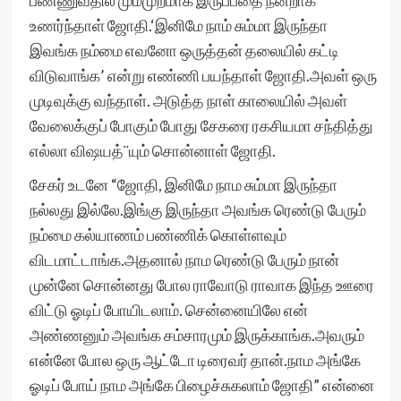
பண்ணுவதில் மும்முறமாக இருப்பதை நன்றாக
உணர்ந்தாள் ஜோதி.‘இனிமே நாம் சும்மா இருந்தா
இவங்க நம்மை எவனோ ஒருத்தன் தலையில் கட்டி
விடுவாங்க’ என்று எண்ணி பயந்தாள் ஜோதி.அவள் ஒரு
முடிவுக்கு வந்தாள். அடுத்த நாள் காலையில் அவள்
வேலைக்குப் போகும் போது சேகரை ரகசியமா சந்தித்து
எல்லா விஷயத்¨யும் சொன்னாள் ஜோதி.
சேகர் உடனே “ஜோதி, இனிமே நாம சும்மா இருந்தா
நல்லது இல்லே.இங்கு இருந்தா அவங்க ரெண்டு பேரும்
நம்மை கல்யாணம் பண்ணிக் கொள்ளவும்
விடமாட்டாங்க.அதனால் நாம ரெண்டு பேரும் நான்
முன்னே சொன்னது போல ராவோடு ராவாக இந்த ஊரை
விட்டு ஓடிப் போயிடலாம். சென்னையிலே என்
அண்ணனும் அவங்க சம்சாரமும் இருக்காங்க.அவரும்
என்னே போல ஒரு ஆட்டோ டிரைவர் தான்.நாம அங்கே
ஓடிப் போய் நாம அங்கே பிழைச்சுகலாம் ஜோதி” என்னை