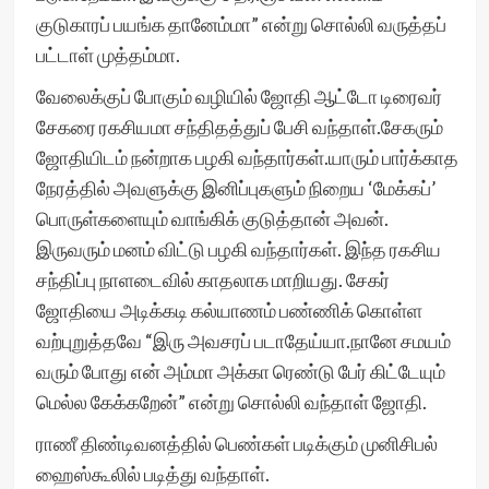
குடுகாரப் பயங்க தானேம்மா” என்று சொல்லி வருத்தப்
பட்டாள் முத்தம்மா.
வேலைக்குப் போகும் வழியில் ஜோதி ஆட்டோ டிரைவர்
சேகரை ரகசியமா சந்திதத்துப் பேசி வந்தாள்.சேகரும்
ஜோதியிடம் நன்றாக பழகி வந்தார்கள்.யாரும் பார்க்காத
நேரத்தில் அவளுக்கு இனிப்புகளும் நிறைய ‘மேக்கப்’
பொருள்களையும் வாங்கிக் குடுத்தான் அவன்.
இருவரும் மனம் விட்டு பழகி வந்தார்கள். இந்த ரகசிய
சந்திப்பு நாளடைவில் காதலாக மாறியது. சேகர்
ஜோதியை அடிக்கடி கல்யாணம் பண்ணிக் கொள்ள
வற்புறுத்தவே “இரு அவசரப் படாதேய்யா.நானே சமயம்
வரும் போது என் அம்மா அக்கா ரெண்டு பேர் கிட்டேயும்
மெல்ல கேக்கறேன்” என்று சொல்லி வந்தாள் ஜோதி.
ராணீ திண்டிவனத்தில் பெண்கள் படிக்கும் முனிசிபல்
ஹைஸ்கூலில் படித்து வந்தாள்.