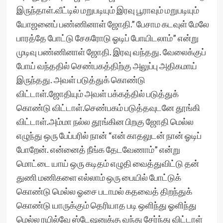
இருந்தாள்.வீட்டில் மறுபடியும் இரவு பூராவும் மறுபடியும்
யோஜனைப் பண்ணினாள் ஜோதி.” பேசாம கடவுள் மேலே
பாரத்தே போட்டு சேகரோடு ஓடிப் போயிடலாம்” என்று
முடிவு பண்ணினாள் ஜோதி. இரவு வந்தது. வேலைக்குப்
போய் வந்ததில் செண்பகத்திற்கு அலுப்பு அதிகமாய்
இருந்தது. அவள் படுத்துக் கொண்டு
விட்டாள்.ஜோதியும் அவள் பக்கத்தில் படுத்துக்
கொண்டு விட்டாள்.செண்பகம் படுத்தவுடனே தூங்கி
விட்டாள்.அம்மா நல்ல தூங்கின பிறகு ஜோதி மெல்ல
எழுந்து ஒரு பேப்பரில் நான் “என் காதலுடன் நான் ஓடிப்
போறேன். என்னைத் நீங்க தேடவேணாம்” என்று
மொட்டை யாய் ஒரு கடிதம் எழுதி வைத்துவிட்டு தன்
துணி மணிகளை எல்லாம் ஒரு பையில் போட்டுக்
கொண்டு மெல்ல ஓசை படாமல் கதவைத் திறந்துக்
கொண்டு யாருக்கும் தெரியாத படி ஒளிந்து ஓளிந்து
மெல்ல ரயில்வே ஸ்டேஷனுக்கு வந்து சேர்ந்து விட்டாள்