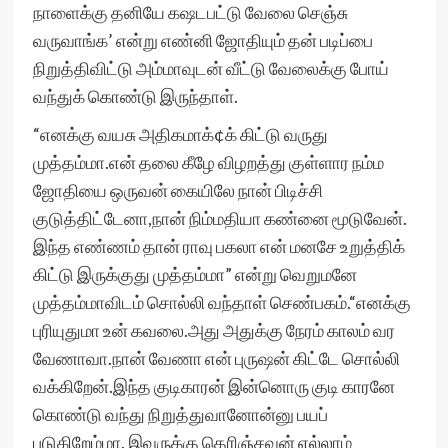
நாளைக்கு தனியே கஷடபட்டு வேலை செஞ்சு
வருவாங்க’ என்று எண்னி ஜோதியும் தன் படிப்பை
நிறுத்திவிட்டு அம்மாவுடன் வீட்டு வேலைக்கு போய்
வந்துக் கொண்டு இருந்தாள்.
“எனக்கு வயசு அதிகமாக்¢க் கிட்டு வருது
முத்தம்மா.என் தலை கீழே விழறத்து குள்ளார நம்ம
ஜோதியை ஒருவன் கையிலே நான் பிடிச்சி
குடுத்திட்டேனா,நான் நிம்மதியா கண்னை மூடுவேன்.
இந்த எண்ணம் தான் ராவு பகலா என் மனசே உறுத்திக்
கிட்டு இருக்குது முத்தம்மா” என்று வெறுமனே
முத்தம்மாவிடம் சொல்லி வந்தாள் செண்பகம்.“எனக்கு
புரியுதுமா உன் கவலை.அது அதுக்கு நேரம் காலம் வர
வேணாவா.நான் வேணா என் புருஷன் கிட்டே சொல்லி
வக்கிறேன்.இந்த குடிகாரன் இன்னொரு குடி காரனே
கொண்டு வந்து நிறுத்துவானோன்னு பயப்
படுகிறேம்மா. இவருக்கு தெரிஞ்சவன் எல்லாம்