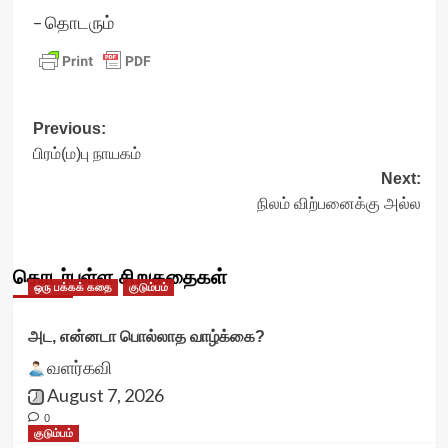
– தொடரும்
Post
Previous:
பிரம்(ம)பு நாயகம்
navigation
Next:
நிலம் விற்பனைக்கு அல்ல
தொடர்புள்ள சிறுகதைகள்
ஒரு பக்கக் கதை
குடும்பம்
அட, என்னடா பொல்லாத வாழ்க்கை?
வளர்கவி
August 7, 2026
0
குடும்பம்