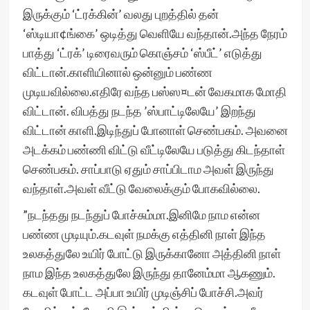
இருக்கும் ‘ட்ரக்கின்’ வலது புறத்தில் தன்
‘ஸ்டியா¢ங்கை’ ஒடித்து வெளியே வந்தான்.அந்த நேரம்
பாத்து ‘ட்ரக்’ டிரைவரும் கொஞ்சம் ‘ஸ்பீட்’ எடுத்து
விட்டான்.காளியினால் ஒன்னும் பண்ண
முடியவில்லை.எதிரே வந்த பஸ்ஸ¤டன் வேகமாக மோதி
விட்டான். விபத்து நடந்த ’ஸ்பாட்டிலேயே’ இறந்து
விட்டான் காளி.இடிந்துப் போனாள் செண்பகம். அவனை
அடக்கம் பண்ணி விட்டு வீட்டிலேயே படுத்து கிடந்தாள்
செண்பகம். சாப்பாடு ஏதும் சாப்பிடாம அவள் இருந்து
வந்தாள்.அவள் வீட்டு வேலைக்கும் போகவில்லை.
”நடந்தது நடந்துப் போச்சும்மா.இனிமே நாம என்ன
பண்ண முடியும்.கடவுள் நமக்கு எத்தினி நாள் இந்த
உலகத்துலே உயிர் போட்டு இருக்கானோ அத்தினி நாள்
நாம இந்த உலகத்துலே இருந்து தானேம்மா ஆகணும்.
கடவுள் போட்ட அப்பா உயிர் முடிஞ்சிப் போச்சி.அவர்