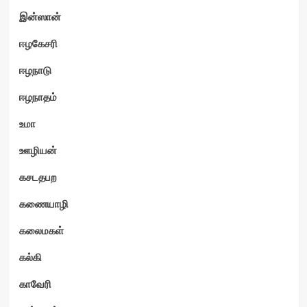
இன்ஸான்
ஈழகேசரி
ஈழநாடு
ஈழநாதம்
உமா
ஊழியன்
கசடதபற
கணையாழி
கலைமகள்
கல்கி
காவேரி