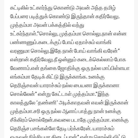
கட்டிலில் உட்கார்ந்து கொண்டு அவன் அந்த தமிழ்
பேப்பரை படித்துக் கொண்டு இருந்தான் கதிர்வேலு.
முத்தம்மா அவன் பக்கத்தில் வந்து
உட்கர்ந்தாள்.“சொல்லு, முத்தம்மா சொல்லு.நான் என்ன
பண்ணணும்.கடைக்குப் போய் ஏதாச்சும் வாங்கி
வரணுமா சொல்லு.இதே நான் போய் வாங்கி வரேன்”
என்றான் கதிர்வேலு.நீ ஒன்னும் கடைக்கெல்லாம் போக
வேணாம்.என் தங்கை ஜோதிக்கு ஒரு நல்ல மாப்பிள்ளயா
எங்கம்மா தேடிக் கிட்டு இருக்காங்க. உனக்கு
தெரிஞ்சவன் யாராச்சும் நல்ல பையனா இருக்கானா
சொல்லேன்” என்று கேட்டாள் முத்தம்மா.“இந்த
காலத்துலே ‘தண்ணி’ அடிக்காதவன் எவன் இருக்கான்
முத்தம்மா.சரி ஒரு நல்ல ஆளாப் பாத்து நான் உனக்கு
சீக்கிரம் சொல்றேன்.கவலை படாதே முத்தம்மா. எனக்கு
தெரிஞ்ச பசங்கள்ளே தேடி பர்க்கரேன். யாராச்சும்
ஒருவன் நிச்சியமா கிடைப்பான்” என்று சொல்லி விட்டு