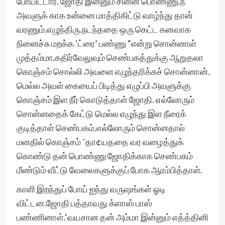
போயிட்டார். ஜோதி இன்னும் சின்ன பொண்ணு.நீ
அவளுக் காக உன்னை மாத்திகிட்டு வாழ்ந்து தான்
வரணும்.எழுந்திரு.நடந்ததை ஒரு கெட்ட கனவாக
நினைச்சு மறக்க ‘ட்ரை’ பண்ணு “என்று சொன்னாள்
முத்தம்மா.கதிர்வேலுவும் செண்பகத்துக்கு ஆறுதலா
கொஞ்சம் சொல்லி அவளை எழுந்தரிக்கச் சொன்னான்.
மெல்ல அவள் கையைப் பிடித்து எழுப்பி அவளுக்கு
கொஞ்சம் இள நீர் கொடுத்தாள் ஜோதி. எல்லோரும்
சொன்னதைக் கேட்டு மெல்ல எழுந்து இள நீரைக்
குடித்தாள் செண்பகம்.எல்லோரும் சொன்னதால்
மனதில் கொஞ்சம் ¨தா¢யததை வர வழைத்துக்
கொண்டு தன் பொண்ணு ஜோதிக்காக செண்பகம்
மீண்டும் வீட்டு வேலைகளுக்குப் போக ஆரம்பித்தாள்.
காளி இறந்துப் போய் ஐந்து வருஷங்கள் ஓடி
விட்டன.ஜோதி பத்தாவது க்ளாஸ் பாஸ்
பண்ணினாள்.‘வயசான தன் அம்மா இன்னும் எத்த்தினி