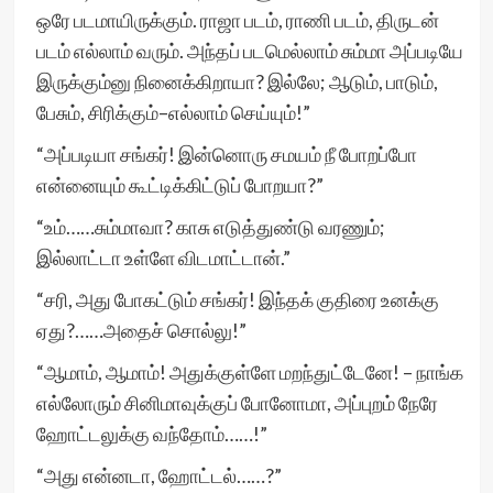
ஒரே படமாயிருக்கும். ராஜா படம், ராணி படம், திருடன்
படம் எல்லாம் வரும். அந்தப் படமெல்லாம் சும்மா அப்படியே
இருக்கும்னு நினைக்கிறாயா? இல்லே; ஆடும், பாடும்,
பேசும், சிரிக்கும்–எல்லாம் செய்யும்!”
“அப்படியா சங்கர்! இன்னொரு சமயம் நீ போறப்போ
என்னையும் கூட்டிக்கிட்டுப் போறயா?”
“உம்……சும்மாவா? காசு எடுத்துண்டு வரணும்;
இல்லாட்டா உள்ளே விடமாட்டான்.”
“சரி, அது போகட்டும் சங்கர்! இந்தக் குதிரை உனக்கு
ஏது?……அதைச் சொல்லு!”
“ஆமாம், ஆமாம்! அதுக்குள்ளே மறந்துட்டேனே! – நாங்க
எல்லோரும் சினிமாவுக்குப் போனோமா, அப்புறம் நேரே
ஹோட்டலுக்கு வந்தோம்……!”
“அது என்னடா, ஹோட்டல்……?”