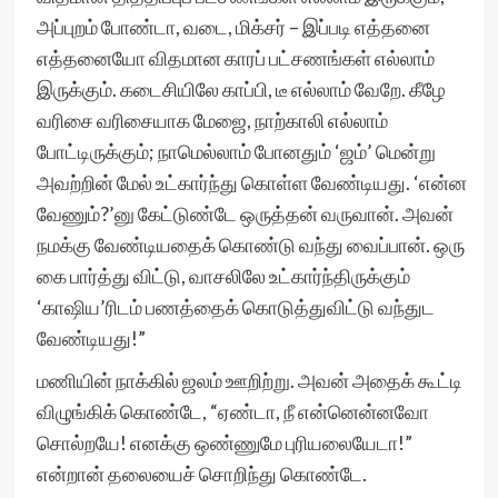
அப்புறம் போண்டா, வடை, மிக்சர் – இப்படி எத்தனை
எத்தனையோ விதமான காரப் பட்சணங்கள் எல்லாம்
இருக்கும். கடைசியிலே காப்பி, டீ எல்லாம் வேறே. கீழே
வரிசை வரிசையாக மேஜை, நாற்காலி எல்லாம்
போட்டிருக்கும்; நாமெல்லாம் போனதும் ‘ஜம்’ மென்று
அவற்றின் மேல் உட்கார்ந்து கொள்ள வேண்டியது. ‘என்ன
வேணும்?’னு கேட்டுண்டே ஒருத்தன் வருவான். அவன்
நமக்கு வேண்டியதைக் கொண்டு வந்து வைப்பான். ஒரு
கை பார்த்து விட்டு, வாசலிலே உட்கார்ந்திருக்கும்
‘காஷிய’ரிடம் பணத்தைக் கொடுத்துவிட்டு வந்துட
வேண்டியது!”
மணியின் நாக்கில் ஜலம் ஊறிற்று. அவன் அதைக் கூட்டி
விழுங்கிக் கொண்டே, “ஏண்டா, நீ என்னென்னவோ
சொல்றயே! எனக்கு ஒண்ணுமே புரியலையேடா!”
என்றான் தலையைச் சொறிந்து கொண்டே.