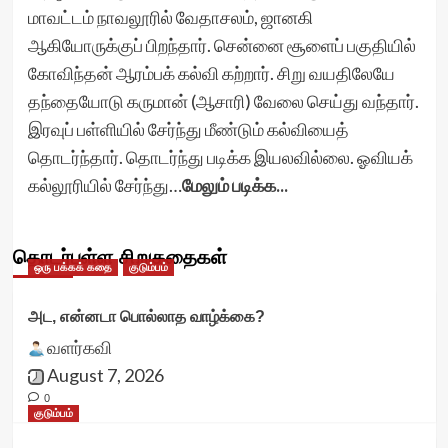
மாவட்டம் நாவலூரில் வேதாசலம், ஜானகி
ஆகியோருக்குப் பிறந்தார். சென்னை சூளைப் பகுதியில்
கோவிந்தன் ஆரம்பக் கல்வி கற்றார். சிறு வயதிலேயே
தந்தையோடு கருமான் (ஆசாரி) வேலை செய்து வந்தார்.
இரவுப் பள்ளியில் சேர்ந்து மீண்டும் கல்வியைத்
தொடர்ந்தார். தொடர்ந்து படிக்க இயலவில்லை. ஓவியக்
கல்லூரியில் சேர்ந்து…
மேலும் படிக்க...
தொடர்புள்ள சிறுகதைகள்
ஒரு பக்கக் கதை
குடும்பம்
அட, என்னடா பொல்லாத வாழ்க்கை?
வளர்கவி
August 7, 2026
0
குடும்பம்