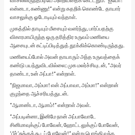
வாசலிலிருந்தபடியே அலறியதைக் கேட்டதும். “ஐயோ!
என்னடா, கண்ணு!” என்று கதறிக் கொண்டே தாயார்
வாசலுக்கு ஓடோடியும் வந்தாள்.
முகத்தில் தாடியும் மீசையும் வளர்ந்து, பார்ப்பதற்கு
விகாரமாயிருந்த ஒரு தரித்திர உருவம் மணியை
ஆசையுடன் கட்டிப்பிடித்துத் தூக்கிக்கொண்டிருந்தது.
மணியைப்போல் அவன் தாயாரும் அந்த உருவத்தைக்
கண்டு பயந்துவிடவில்லை; முக மலர்ச்சியுடன், “அவர்
தாண்டா, உன் அப்பா!” என்றாள்.
“நிஜமாவா, அம்மா! என் அப்பாவா, அம்மா!” என்றான்
குழந்தை ஆச்சரியத்துடன்.
“ஆமாண்டா, ஆமாம்!” என்றாள் அவள்.
“அப்படின்னா, இனிமே நான் அப்பாவோடே
சினிமாவுக்குப் போவேன், ஹோட்டலுக்குப் போவேன்,
‘பீச்’சுக்குக் கூடப் போவேன்!” என்று பொங்கி வந்த