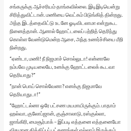
சங்கருக்கு ஆச்சரியம் தாங்கவில்லை. இடிஇடியென்று
சிரித்துவிட்டான். மணியை வெட்கம் பிடுங்கித் தின்றது.
அந்த இடத்தைவிட்டு உடனே ஓடிவிடலாமா என்றுகூட
நினைத்தான். ஆனால் ஹோட்டலைப் பற்றித் தெரிந்து
கொள்ள வேண்டுமென்ற ஆசை, அந்த உணர்ச்சியை மீறி
நின்றது.
“ஏண்டா, மணி! நீ நிஜமாச் சொல்லுடா! என்னாலே
நம்பவே முடியலையே, உனக்கு ஹோட்டலைக் கூடவா
தெரியாது?”
“நான் பொய் சொல்வேனா? எனக்கு நிஜமாவே
தெரியாதுடா!”
“ஹோட்டல்னா ஒரே பட்சண மயமாயிருக்கும். பாதாம்
ஹல்வா, குலோப்ஜான், குஞ்சாலாடு, ரஸ்குல்லா,
ஜாங்கிரி, மைசூர்பாக் – இப்படி எத்தனை எத்தனையோ
விதமான தித்திப்புப் பட்சணங்கள் எல்லாம் இருக்கும்,