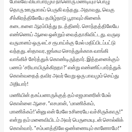
போலவே வியாபாரமும் நாளொரு மண்டியும் பொழு
தொரு ஊருமாகப் பெருகி வந்தது. அதாவது, வெகு
சீக்கிரத்திலேயே தமிழ்நாடு பூராவும் கிளைக்
கடைகளை ஆரம்பித்து நடத்தினர். சொந்தத்திலேயே
எண்ணெய் ஆலை ஒன்றும் வைத்தாகிவிட்டது. வருஷ
வருமானம் ஒரு லட்ச ரூபாய்க்கு மேல் மதிப்பிடப்பட்டு
வந்தது. ஸ்தாவர, ஜங்கம சொத்துக்காக வாங்கி
வாங்கிச் சேர்த்துக் கொண்டிருந்தார். இத்தனைக்கும்
பணம் ‘சரியாயிருக்கிறதா?’ என்று எண்ணிப் பார்த்துக்
கொள்வதைத் தவிர அவர் வேறு ஒரு பாவமும் செய்து
அறியார்!
மணியின் தகப்பனாருக்குத் தம் எஜமானரின் மேல்
கொள்ளை ஆசை. “எசமான், ‘மாணிக்கம்,
மாணிக்கம்!’ன்னு என் மேலே உசிரையே வச்சிருக்காரு!”
என்று தம் மனைவியிடம் அவர் பெருமையுடன் சொல்லிக்
கொள்வார். “சம்பளத்திலே ஒண்ணையும் காணோமே!”