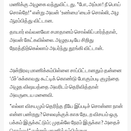
மணிக்கு அழுகை வந்துவிட்டது. “போ, அம்மா! நீ பொய்
சொல்றே!” என்று அவன் ‘உண்மை’யைச் சொல்லி, அழ
ஆரம்பித்து விட்டான.
தாயார் எவ்வளவோ சமாதானம் சொல்லிப் பார்த்தாள்,
அவன் கேட்கவில்லை. அழுதபடியே சிறிது
நேரத்திற்கெல்லாம் அயர்ந்து தூங்கி விட்டான்.
அன்றிரவு மாணிக்கம்பிள்ளை சாப்பிட்டானதும் தன்னை
‘பீச்’சுக்காவது கூட்டிக் கொண்டு போகும்படி குழந்தை
அழுத விஷயத்தை அவரிடம் தெரிவித்தாள்
அவருடைய மனைவி.
“எல்லா விசயமும் தெரிந்த நீயே இப்படிச் சொன்னா நான்
என்ன பண்றது? செலவுக்குக் காசு தேடற விசயம் ஒரு
பக்கம் இருக்கட்டும்; முதல்லே நேரம் இருக்கா? அதைச்
சொல்லு!” என்றார் மாணிக்கம்பிள்ளை.