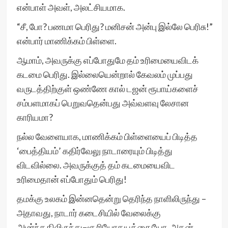
என்பாள் அவள், அலட்சியமாக.
“சீ, போ? பணமா பெரிது? மனிசன் அன்பு இல்லே பெரிசு!”
என்பார் மாணிக்கம் பிள்ளை.
ஆமாம், அவருக்கு எப்போதுமே தம் உரிமையைவிடக்
கடமை பெரிது. இல்லையென்றால் கேவலம் முப்பது
வருடத்திற்குள் ஒண்ணே கால் டஜன் ரூபாய்களைச்
சம்பளமாகப் பெறுவதென்பது அவ்வளவு லேசான
காரியமா?
நல்ல வேளையாக, மாணிக்கம் பிள்ளையைப் பிடித்த
‘பைத்தியம்’ கதிர்வேலு நாடாரையும் பிடித்து
விடவில்லை. அவருக்குத் தம் கடமையைவிட
உரிமைதான் எப்போதும் பெரிது!
தமக்கு உலகம் இன்னதென்று தெரிந்த நாளிலிருந்து –
அதாவது, நாடார் கடைசியில் வேலைக்கு
அமர்ந்ததிலிருந்து–சூரியோதயத்தையோ, அதன்