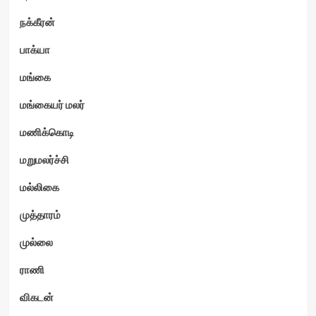
நக்கீரன்
பாக்யா
மங்கை
மங்கையர் மலர்
மணிக்கொடி
மறுமலர்ச்சி
மல்லிகை
முத்தாரம்
முல்லை
ராணி
விகடன்