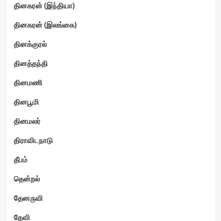
தினகரன் (இந்தியா)
தினகரன் (இலங்கை)
தினக்குரல்
தினத்தந்தி
தினமணி
தினபூமி
தினமலர்
திராவிடநாடு
தீபம்
தென்றல்
தேனருவி
தேவி