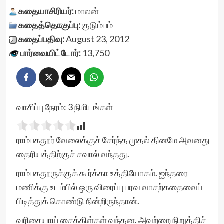
கதையாசிரியர்:
மாலன்
கதைத்தொகுப்பு:
குடும்பம்
கதைப்பதிவு:
August 23, 2012
பார்வையிட்டோர்:
13,750
வாசிப்பு நேரம்:
3
நிமிடங்கள்
ராம்பகதூர் வேலைக்குச் சேர்ந்த முதல் தினமே அவனது
தைரியத்திற்குச் சவால் வந்தது.
ராம்பகதூருக்குக் கூர்க்கா உத்தியோகம். ஐந்தரை
மணிக்கு உடம்பில் ஒரு விரைப்பு பரவ வாசற்கதைவைப்
பிடித்துக் கொண்டு நின்றிருந்தான்.
வரிசையாய் சைக்கிள்கள் வந்தன. அவற்றை நிறுத்திச்