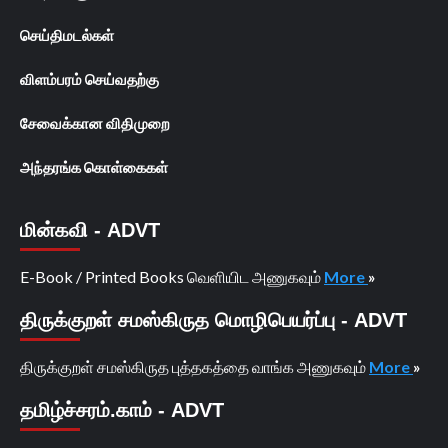
செய்திமடல்கள்
விளம்பரம் செய்வதற்கு
சேவைக்கான விதிமுறை
அந்தரங்க கொள்கைகள்
மின்கவி - ADVT
E-Book / Printed Books வெளியிட அணுகவும்
More
»
திருக்குறள் சமஸ்கிருத மொழிபெயர்ப்பு - ADVT
திருக்குறள் சமஸ்கிருத புத்தகத்தை வாங்க அணுகவும்
More
»
தமிழ்ச்சரம்.காம் - ADVT