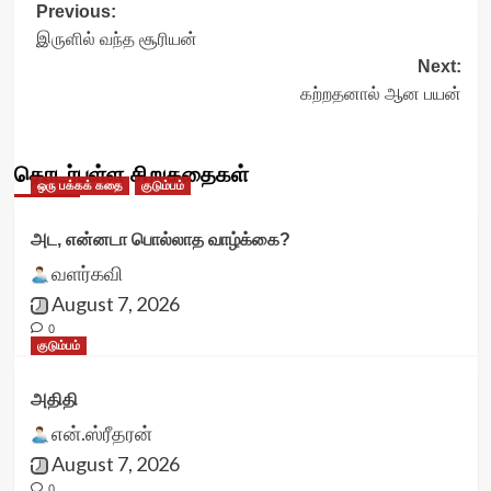
Post
Previous:
இருளில் வந்த சூரியன்
navigation
Next:
கற்றதனால் ஆன பயன்
தொடர்புள்ள சிறுகதைகள்
ஒரு பக்கக் கதை
குடும்பம்
அட, என்னடா பொல்லாத வாழ்க்கை?
வளர்கவி
August 7, 2026
0
குடும்பம்
அதிதி
என்.ஸ்ரீதரன்
August 7, 2026
0