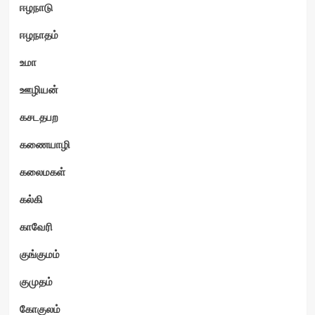
ஈழநாடு
ஈழநாதம்
உமா
ஊழியன்
கசடதபற
கணையாழி
கலைமகள்
கல்கி
காவேரி
குங்குமம்
குமுதம்
கோகுலம்