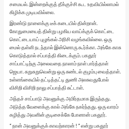
சமையல். இன்றைக்குத் தீக்குச்சி கூட உதவியில்லாமல்
கிழிக்க முடியவில்லை.
இரண்டு நாளைக்கு டீக் கடையில் தின்றான்.
கோதுமையைத் தின்று பழகிய வாய்க்குக் கொட்டை
கொட்டையாய் புழுங்கல் அரிசி வழங்கவில்லை. ஒரு
மைல் தள்ளி நடந்தால் இன்னொரு கூர்க்கா. அங்கே காசு
கொடுத்தால் சப்பாத்தி கிடைக்கும். பகதூர்
சாப்பாட்டிற்கு அலைவதை நாலாம் நாள் பார்த்தாள்
ஜெயா. சுறுசுறுவென்று ஒரு சுண்டல் குழம்பு வைத்தாள்.
உள்ளங்கையில் தட்டித்தட்டி துணி அலசுவதுபோல்
விசிறி விசிறி நாலு சப்பாத்தி சுட்டாள்.
அந்தச் சாப்பாடு அவனுக்கு அமிர்தமாக இருந்தது.
அடுத்த வேளைக்கு கால் அங்கே நகர்ந்தது. ஒரு வாரம்
கழித்து அவளின் குடிசைக்கே போனான் பகதூர்.
“ நான் அவனுக்குக் காவற்காரன் ! ” என்று பகதூர்