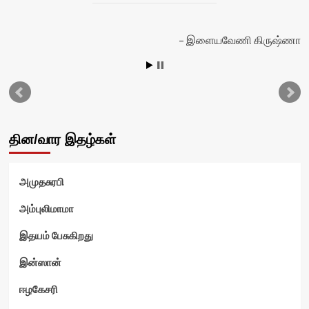
ன்
இளையவேணி கிருஷ்ணா
தின/வார இதழ்கள்
அமுதசுரபி
அம்புலிமாமா
இதயம் பேசுகிறது
இன்ஸான்
ஈழகேசரி