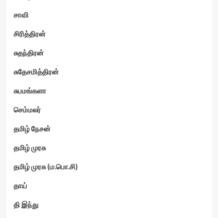
சாவி
சிரித்திரன்
சுதந்திரன்
சுதேசமித்திரன்
சுபமங்களா
செம்மலர்
தமிழ் நேசன்
தமிழ் முரசு
தமிழ் முரசு (ம.பொ.சி)
தாய்
தி இந்து