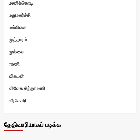
மணிக்கொடி
மறுமலர்ச்சி
மல்லிகை
முத்தாரம்
முல்லை
ராணி
விகடன்
விவேக சிந்தாமணி
வீரகேசரி
தேதிவாரியாகப் படிக்க