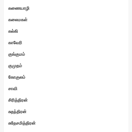
கணையாழி
கலைமகள்
கல்கி
காவேரி
குங்குமம்
குமுதம்
கோகுலம்
சாவி
சிரித்திரன்
சுதந்திரன்
சுதேசமித்திரன்