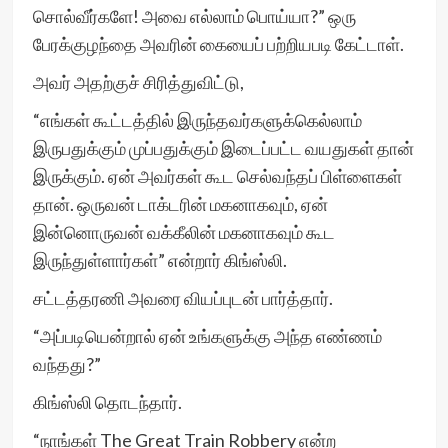
சொல்வீர்களே! அவை எல்லாம் பொய்யா?” ஒரு
பேரக்குழந்தை அவரின் கையைப் பற்றியபடி கேட்டாள்.
அவர் அதற்குச் சிரித்துவிட்டு,
“எங்கள் கூட்டத்தில் இருந்தவர்களுக்கெல்லாம்
இருபதுக்கும் முப்பதுக்கும் இடைப்பட்ட வயதுகள் தான்
இருக்கும். ஏன் அவர்கள் கூட செல்வந்தப் பிள்ளைகள்
தான். ஒருவன் டாக்டரின் மகனாகவும், ஏன்
இன்னொருவன் வக்கீலின் மகனாகவும் கூட
இருந்துள்ளார்கள்” என்றார் கிங்ஸ்லி.
சட்டத்தரணி அவரை வியப்புடன் பார்த்தார்.
“அப்படியென்றால் ஏன் உங்களுக்கு அந்த எண்ணம்
வந்தது?”
கிங்ஸ்லி தொடந்தார்.
“நாங்கள் The Great Train Robbery என்ற