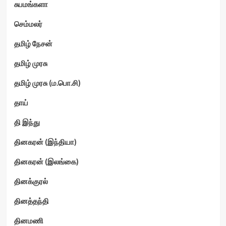
சுபமங்களா
செம்மலர்
தமிழ் நேசன்
தமிழ் முரசு
தமிழ் முரசு (ம.பொ.சி)
தாய்
தி இந்து
தினகரன் (இந்தியா)
தினகரன் (இலங்கை)
தினக்குரல்
தினத்தந்தி
தினமணி