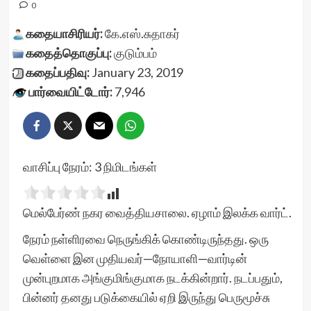
0
கதையாசிரியர்:
கே.எஸ்.சுதாகர்
கதைத்தொகுப்பு:
குடும்பம்
கதைப்பதிவு:
January 23, 2019
பார்வையிட்டோர்:
7,946
வாசிப்பு நேரம்:
3
நிமிடங்கள்
மெல்பேர்ண் நகர வைத்தியசாலை. ஏழாம் இலக்க வார்ட்.
நேரம் நள்ளிரவை நெருங்கிக் கொண்டிருந்தது. ஒரு
வெள்ளை இன முதியவர்—நோயாளி—வார்டின்
முன்புறமாக அங்குமிங்குமாக நடக்கின்றார். நடப்பதும்,
பின்னர் தனது படுக்கையில் ஏறி இருந்து பெருமூச்சு