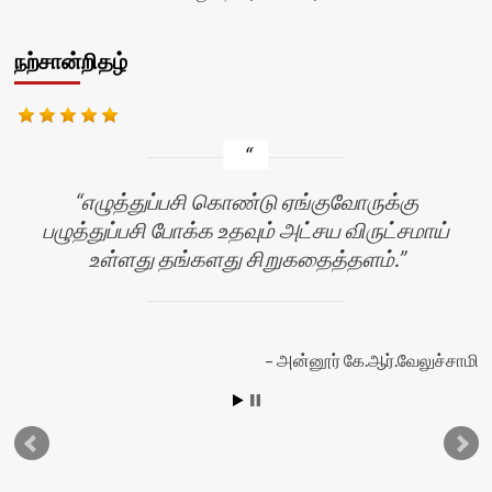
நற்சான்றிதழ்
எழுத்துப்பசி கொண்டு ஏங்குவோருக்கு
பழுத்துப்பசி போக்க உதவும் அட்சய விருட்சமாய்
உள்ளது தங்களது சிறுகதைத்தளம்.
அன்னூர் கே.ஆர்.வேலுச்சாமி