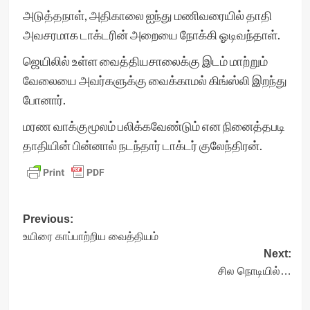
அடுத்தநாள், அதிகாலை ஐந்து மணிவரையில் தாதி
அவசரமாக டாக்டரின் அறையை நோக்கி ஓடிவந்தாள்.
ஜெயிலில் உள்ள வைத்தியசாலைக்கு இடம் மாற்றும்
வேலையை அவர்களுக்கு வைக்காமல் கிங்ஸ்லி இறந்து
போனார்.
மரண வாக்குமூலம் பலிக்கவேண்டும் என நினைத்தபடி
தாதியின் பின்னால் நடந்தார் டாக்டர் குலேந்திரன்.
Post
Previous:
உயிரை காப்பாற்றிய வைத்தியம்
navigation
Next:
சில நொடியில்…