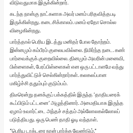
விடுவதுமாக இருக்கின்றார்.
கடந்த நான்கு நாட்களாக அவர் மனம் பரிதவித்தபடி
இருக்கின்றது. கடைசிக்காலம். மனம் ஏதோ சொல்ல
விழைகின்றது.
பார்த்தால் பெரிய இடத்து மனிதர் போல தோற்றம்.
இன்னமும் கம்பீரம் குலையவில்லை. நிமிர்ந்த நடை. கண்
பார்வைக்குக் குறைவில்லை. தினமும் அவரின் மனைவி,
பிள்ளைகள், பேரப்பிள்ளைகள் என ஒரு பட்டாளமே வந்து
பார்த்துவிட்டுச் செல்கின்றார்கள். கலகலப்பான
மகிழ்ச்சி ததும்பும் குடும்பம்.
திடீரென்று தனக்குப் பக்கத்தில் இருந்த ’தாதியரைக்
கூப்பிடும் பட்டனை’ அழுத்தினார். அமைதியாக இருந்த
ஏழாம் உவார்ட்டை அந்தச் சத்தம் அல்லோலகல்லோலப்
படுத்தியது. ஒரு பெண் தாதி ஓடி வந்தாள்.
“பெரிய டாக்டரை நான் பார்க்க வேண்டும்.”