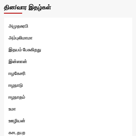
தின/வார இதழ்கள்
அமுதசுரபி
வி
அம்புலிமாமா
இதயம் பேசுகிறது
இன்ஸான்
ஈழகேசரி
ஈழநாடு
ஈழநாதம்
உமா
ஊழியன்
கசடதபற