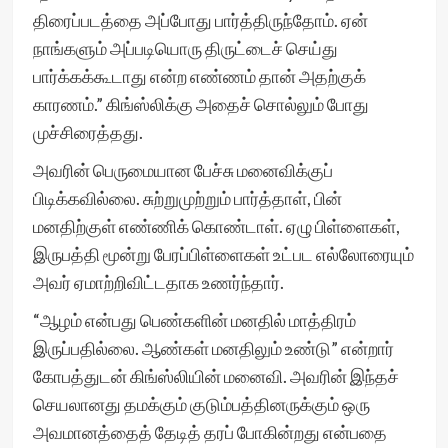
திரைப்படத்தை அப்போது பார்த்திருந்தோம். ஏன்
நாங்களும் அப்படியொரு திருட்டைச் செய்து
பார்க்கக்கூடாது என்ற எண்ணம் தான் அதற்குக்
காரணம்.” கிங்ஸ்லிக்கு அதைச் சொல்லும் போது
முச்சிரைத்தது.
அவரின் பெருமையான பேச்சு மனைவிக்குப்
பிடிக்கவில்லை. சுற்றுமுற்றும் பார்த்தாள், பின்
மனதிற்குள் எண்ணிக் கொண்டாள். ஏழு பிள்ளைகள்,
இருபத்தி மூன்று பேரப்பிள்ளைகள் உட்பட எல்லோரையும்
அவர் ஏமாற்றிவிட்டதாக உணர்ந்தார்.
“ஆழம் என்பது பெண்களின் மனதில் மாத்திரம்
இருப்பதில்லை. ஆண்கள் மனதிலும் உண்டு” என்றார்
கோபத்துடன் கிங்ஸ்லியின் மனைவி. அவரின் இந்தச்
செயலானது தமக்கும் குடும்பத்தினருக்கும் ஒரு
அவமானத்தைத் தேடித் தரப் போகின்றது என்பதை