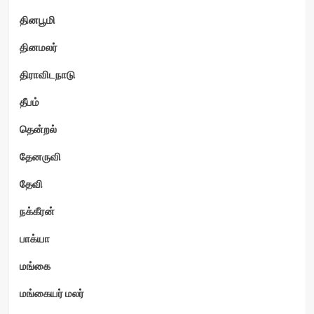
தினபூமி
தினமலர்
திராவிடநாடு
தீபம்
தென்றல்
தேனருவி
தேவி
நக்கீரன்
பாக்யா
மங்கை
மங்கையர் மலர்