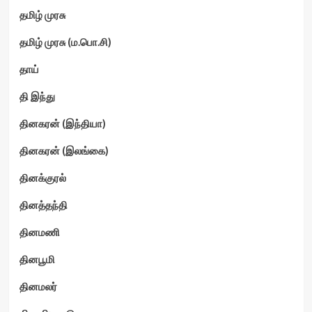
தமிழ் முரசு
தமிழ் முரசு (ம.பொ.சி)
தாய்
தி இந்து
தினகரன் (இந்தியா)
தினகரன் (இலங்கை)
தினக்குரல்
தினத்தந்தி
தினமணி
தினபூமி
தினமலர்