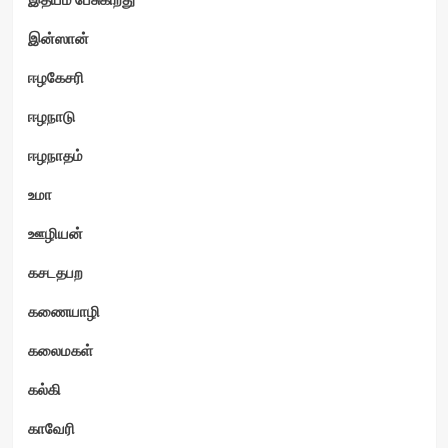
ம்
இன்ஸான்
ஈழகேசரி
ஈழநாடு
ஈழநாதம்
உமா
ஊழியன்
கசடதபற
கணையாழி
கலைமகள்
கல்கி
காவேரி