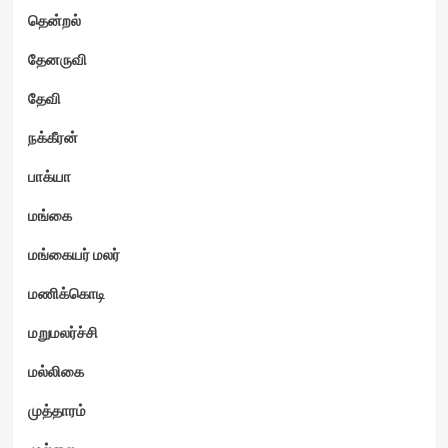
தென்றல்
தேனருவி
தேவி
நக்கீரன்
பாக்யா
மங்கை
மங்கையர் மலர்
மணிக்கொடி
மறுமலர்ச்சி
மல்லிகை
முத்தாரம்