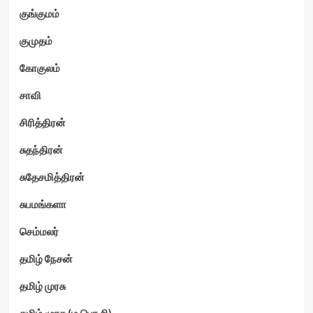
குங்குமம்
குமுதம்
கோகுலம்
சாவி
சிரித்திரன்
சுதந்திரன்
சுதேசமித்திரன்
சுபமங்களா
செம்மலர்
தமிழ் நேசன்
தமிழ் முரசு
தமிழ் முரசு (ம.பொ.சி)