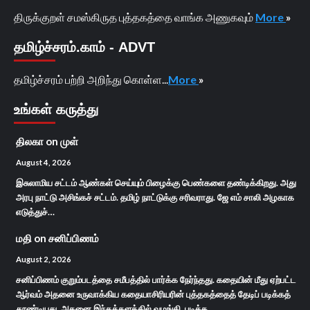
திருக்குறள் சமஸ்கிருத புத்தகத்தை வாங்க அணுகவும்
More
»
தமிழ்ச்சரம்.காம் - ADVT
தமிழ்ச்சரம் பற்றி அறிந்து கொள்ள...
More
»
உங்கள் கருத்து
திலகா
on
முள்
August 4, 2026
இசுலாமிய சட்டம் ஆண்கள் செய்யும் பிழைக்கு பெண்களை தண்டிக்கிறது. அது
அரபு நாட்டு அசிங்கச் சட்டம். தமிழ் நாட்டுக்கு சரிவராது. ஜே எம் சாலி அழகாக
எடுத்துச்…
மதி
on
சனிப்பிணம்
August 2, 2026
சனிப்பிணம் குறும்படத்தை சமீபத்தில் பார்க்க நேர்ந்தது. கதையின் மீது ஏற்பட்ட
ஆர்வம் அதனை உருவாக்கிய கதையாசிரியரின் புத்தகத்தைத் தேடிப் படிக்கத்
தூண்டியது. அதனை இந்தத்தளத்தில் வழங்கி, படிக்க…