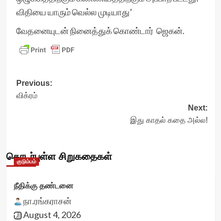
விதியை யாரும் வெல்ல முடியாது’
வேதனையுடன் நினைத்துக் கொண்டார் ஜெகன்.
Post
Previous:
விக்ரம்
navigation
Next:
இது காதல் கதை அல்ல!
தொடர்புள்ள சிறுகதைகள்
குடும்பம்
நீதிக்கு தண்டனை
நா.ரங்கராசன்
August 4, 2026