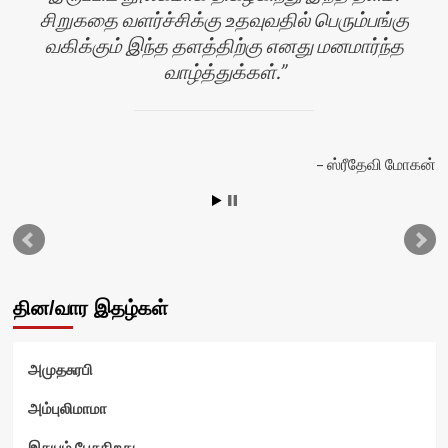
சிறுகதை வளர்ச்சிக்கு உதவுவதில் பெரும்பங்கு
வகிக்கும் இந்த தளத்திற்கு எனது மனமார்ந்த
வாழ்த்துக்கள்.
ஸ்ரீதேவி மோகன்
தின/வார இதழ்கள்
அமுதசுரபி
அம்புலிமாமா
இதயம் பேசுகிறது