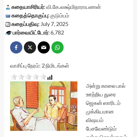
கதையாசிரியர்:
வி.கே.லக்ஷ்மிநாராயணன்
கதைத்தொகுப்பு:
குடும்பம்
கதைப்பதிவு:
July 7, 2025
பார்வையிட்டோர்:
6,782
வாசிப்பு நேரம்:
2
நிமிடங்கள்
அன்று காலை பால்
ஊற்றிய துரை
ஜெகன் ஸாரிடம்
முக்கியமான
விஷயம்
பேசவேண்டும்