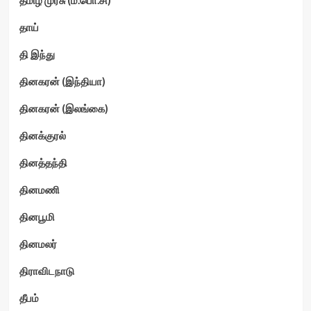
தாய்
தி இந்து
தினகரன் (இந்தியா)
தினகரன் (இலங்கை)
தினக்குரல்
தினத்தந்தி
தினமணி
தினபூமி
தினமலர்
திராவிடநாடு
தீபம்