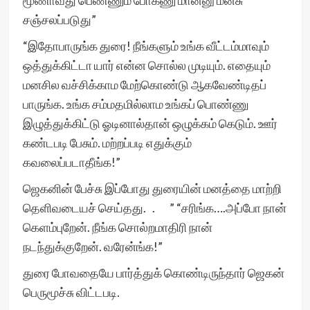
மூணாவது பெண்ணும் போகணு மான்னு மனசு
சஞ்சலப்படுது”
“இதோபாருங்க துரை! நீங்களும் உங்க வீட்டம்மாவும்
ஒத்துக்கிட்டா யார் என்ன சொல்ல முடியும். எதையும்
மனசில வச்சிக்காம மேற்கொண்டு ஆகவேண்டிதப்
பாருங்க. உங்க சம்மதமில்லாம உங்கப் பொண்ணு
இழுத்துக்கிட்டு ஓடினால்தான் ஒழுக்கம் கெடும். ஊர்
கண்டபடி பேசும். மற்றப்படி எதுக்கும்
கவலைப்படாதீங்க!”
ஜெகனின் பேச்சு இப்போது துரையின் மனத்தை மாற்றி
தெளிவடையச் செய்தது. . ” “சரிங்க….அப்போ நான்
கெளம்புறேன். நீங்க சொல்றமாதிரி நான்
நடந்துக்குறேன். வரேன்ங்க!”
துரை போவதையே பார்த்துக் கொண்டிருந்தார் ஜெகன்
பெருமூச்சு விட்டபடி.