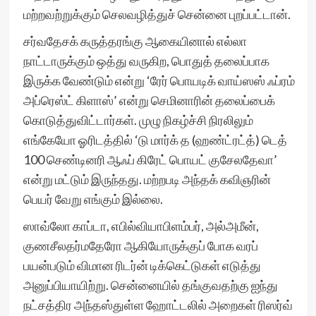
மற்றவற்றுக்கும் செலவழித்துச் சென்னை புறப்பட்டான்.
சர்வதேசக் கருத்தரங்கு ஆகையினால் எல்லா
நாட்டாருக்கும் ஒத்து வருகிற, பொதுத் தலைப்பாக
இருக்க வேண்டும் என்று ‘ரேர் பொயடிக் வாய்ஸஸ் ஃப்ரம்
அப்ரெஸ்ட் கிளாஸ்’ என்று செமினாரின் தலைப்பைக்
கொடுத்துவிட்டார்கள். முழு நிகழ்ச்சி நிரலிலும்
எங்கேயோ ஓரிடத்தில் ‘டு மார்க் த (ஹண்ட்ரட்த்) டெத்
100 செண்டினரி ஆஃப் கிரேட் பொயட் குசேலதேவா’
என்று மட்டும் இருந்தது. மற்றபடி அந்தக் கவிஞரின்
பெயர் வேறு எங்கும் இல்லை.
ஸாவ்லோ காப்டா, எபில்வியாபிளம்பர், அல்அமீன்,
குணசீலதர்மதேரோ ஆகியோருக்குப் போக வரப்
பயன்படும் விமான ரிடர்ன் டிக்கெட்டுகள் எடுத்து
அனுப்பியாயிற்று. சென்னையில் தங்குவதற்கு ஐந்து
நட்சத்திர அந்தஸ்துள்ள ஹோட்டலில் அறைகள் ரிஸர்வ்