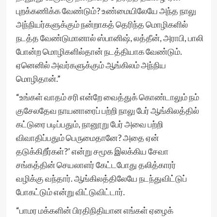
புறக்கணிக்க வேண்டும்? உண்மையிலேயே அந்த நாலு
அந்நியர்களுக்கும் நன்றாகத் தெரிந்த மொழிகளில்
நடத்த வேண்டுமானால் ஸ்பானிஷ், லத்தீன், அராபி, பாலி
போன்ற மொழிகளில்தான் நடத்தியாக வேண்டும்.
ஏனெனில் அவர்களுக்கும் ஆங்கிலம் அந்நிய
மொழிதான்.”
“உங்கள் வாதம் சரி என்றே வைத்துக் கொண்டாலும் நம்
குசேலதேவ நாயனாரைப் பற்றி நாலு பேர் ஆங்கிலத்தில்
கட்டுரை படிப்பதும், நானூறு பேர் அவை பற்றி
விவாதிப்பதும் பெருமைதானே? அதை ஏன்
தடுக்கிறீர்கள்?’ என்று சமூக இலக்கிய சேவா
சங்கத்தின் செயலாளர் கேட்டபோது தலித்காரர்
வழிக்கு வந்தார். ஆங்கிலத்திலேயே நடந்துவிட்டுப்
போகட்டும் என்று விட்டுவிட்டார்.
“பாமர மக்களின் பிரதிநிதியான எங்கள் ஏழைக்