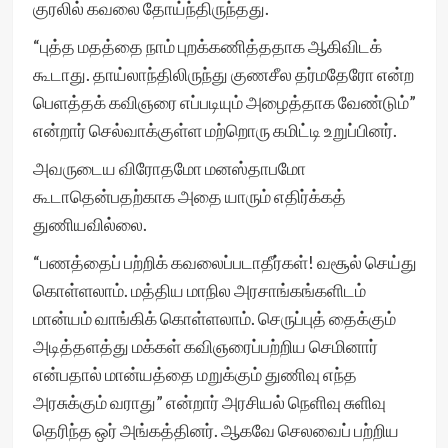
குரலில் கவலை தோய்ந்திருந்தது.
“புத்த மதத்தை நாம் புறக்கணித்ததாக ஆகிவிடக்
கூடாது. தாய்லாந்திலிருந்து குணசீல தர்மதேரோ என்ற
பெளத்தக் கவிஞரை எப்படியும் அழைத்தாக வேண்டும்”
என்றார் செல்வாக்குள்ள மற்றொரு கமிட்டி உறுப்பினர்.
அவருடைய விரோதமோ மனஸ்தாபமோ
கூடாதென்பதற்காக அதை யாரும் எதிர்க்கத்
துணியவில்லை.
“பணத்தைப் பற்றிக் கவலைப்படாதீர்கள்! வசூல் செய்து
கொள்ளலாம். மத்திய மாநில அரசாங்கங்களிடம்
மான்யம் வாங்கிக் கொள்ளலாம். செருப்புத் தைக்கும்
அடித்தளத்து மக்கள் கவிஞரைப்பற்றிய செமினார்
என்பதால் மான்யத்தை மறுக்கும் துணிவு எந்த
அரசுக்கும் வராது” என்றார் அரசியல் நெளிவு சுளிவு
தெரிந்த ஒர் அங்கத்தினர். ஆகவே செலவைப் பற்றிய