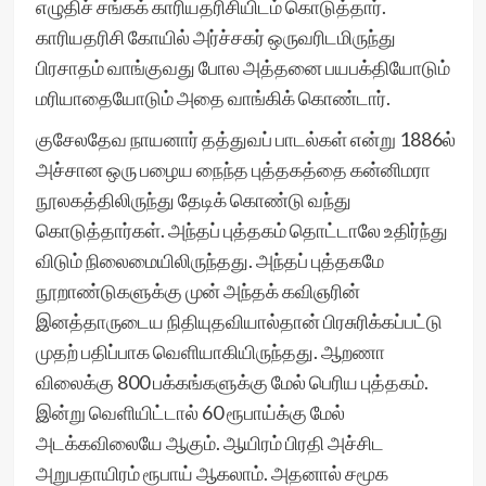
எழுதிச் சங்கக் காரியதரிசியிடம் கொடுத்தார்.
காரியதரிசி கோயில் அர்ச்சகர் ஒருவரிடமிருந்து
பிரசாதம் வாங்குவது போல அத்தனை பயபக்தியோடும்
மரியாதையோடும் அதை வாங்கிக் கொண்டார்.
குசேலதேவ நாயனார் தத்துவப் பாடல்கள் என்று 1886ல்
அச்சான ஒரு பழைய நைந்த புத்தகத்தை கன்னிமரா
நூலகத்திலிருந்து தேடிக் கொண்டு வந்து
கொடுத்தார்கள். அந்தப் புத்தகம் தொட்டாலே உதிர்ந்து
விடும் நிலைமையிலிருந்தது. அந்தப் புத்தகமே
நூறாண்டுகளுக்கு முன் அந்தக் கவிஞரின்
இனத்தாருடைய நிதியுதவியால்தான் பிரசுரிக்கப்பட்டு
முதற் பதிப்பாக வெளியாகியிருந்தது. ஆறணா
விலைக்கு 800 பக்கங்களுக்கு மேல் பெரிய புத்தகம்.
இன்று வெளியிட்டால் 60 ரூபாய்க்கு மேல்
அடக்கவிலையே ஆகும். ஆயிரம் பிரதி அச்சிட
அறுபதாயிரம் ரூபாய் ஆகலாம். அதனால் சமூக