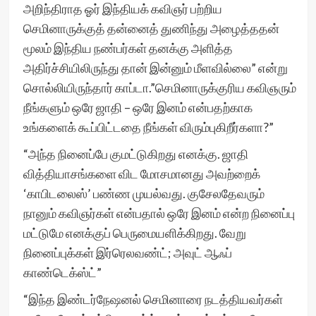
அறிந்திராத ஓர் இந்தியக் கவிஞர் பற்றிய
செமினாருக்குத் தன்னைத் துணிந்து அழைத்ததன்
மூலம் இந்திய நண்பர்கள் தனக்கு அளித்த
அதிர்ச்சியிலிருந்து தான் இன்னும் மீளவில்லை” என்று
சொல்லியிருந்தார் காப்டா.”செமினாருக்குரிய கவிஞரும்
நீங்களும் ஒரே ஜாதி – ஒரே இனம் என்பதற்காக
உங்களைக் கூப்பிட்டதை நீங்கள் விரும்புகிறீர்களா?”
“அந்த நினைப்பே குமட்டுகிறது எனக்கு. ஜாதி
வித்தியாசங்களை விட மோசமானது அவற்றைக்
‘காபிடலைஸ்’ பண்ண முயல்வது. குசேலதேவரும்
நானும் கவிஞர்கள் என்பதால் ஒரே இனம் என்ற நினைப்பு
மட்டுமே எனக்குப் பெருமையளிக்கிறது. வேறு
நினைப்புக்கள் இர்ரெலவண்ட்; அவுட் ஆஃப்
காண்டெக்ஸ்ட்”
“இந்த இண்டர்நேஷனல் செமினாரை நடத்தியவர்கள்