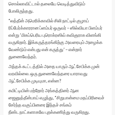
சொல்லாவிட்டால் தலையே வெடித்துவிடும்
போலிருந்தது.
“லத்தீன் அமெரிக்காவில் சிலி நாட்டில் குழாய்
ரிப்பேர்க்காரரான ப்ளம்பர் ஒருவர் – ஸில்வியா பிளம்பர்
என்று ‘மிகப்பெரிய புரொக்ரஸிவ் கவிஞராக விளங்கி
வருகிறார். இக்கருத்தரங்கிற்கு அவரையும் அழைக்க
வேண்டும் என்பது என் கருத்து’ – என்றார்
துணைவேந்தர்.
அந்தக் கூட்டத்தில் அதை யாரும் ஆட்சேபிக்க முன்
வரவில்லை. ஒரு துணைவேந்தரை யாராவது
ஆட்சேபிக்க முடியுமா, என்ன?
கமிட்டியின் மற்றோர் அங்கத்தினர் ஆன
ஜைனுத்தீன்பாய் எழுந்து, “சிறுபான்மை மதப்பிரிவைச்
சேர்ந்த வகுப்பினரை இந்தச் சங்கம்
நீண்டநாட்களாகவே புறக்கணித்து வருகிறது.