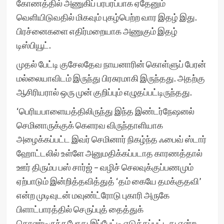
கோணத்தில் அணுகிப் பரபரப்பாக ஏதேனும்
வெளியிடுவதில் மிகவும் புகழ்பெற்ற வார இதழ் இது.
பிரச்னைகளை எதிர்மறையாக அணுகும் இதழ்
டிஸ்பியூட்.
முதல் பேட்டி குசேலதேவ நாயனாரின் கொள்ளுப் பேரன்
மல்லையாவிடம் இருந்து பிரசுரமாகி இருந்தது. அதற்கு
ஆசிரியரால் ஒரு முன் குறிப்பும் எழுதப்பட்டிருந்தது.
‘பெரியபாளையத்திலிருந்து இந்த இண்டர்நேஷனல்
செமினாருக்குக் கெளரவ விருந்தாளியாக
அழைக்கப்பட்ட இவர் செமினார் நிகழ்ந்த ஃபைவ் ஸ்டார்
ஹோட்டலில் உள்ளே அனுமதிக்கப்படாத காரணத்தால்
ஊர் திரும்ப பஸ் சார்ஜ் – வழிச் செலவுக்குப்பணமும்
ஏற்பாடும் இன்றித்தவித்துத் ‘தம் கையே தமக்குதவி’
என்ற முடிவுடன் மவுண்ட்ரோடு புகாரி அருகே
பிளாட்பாரத்தில் செருப்புத் தைத்துக்
கொண்டிருந்தபோது இப்பேட்டி எடுக்கப்பட்டது என்ற