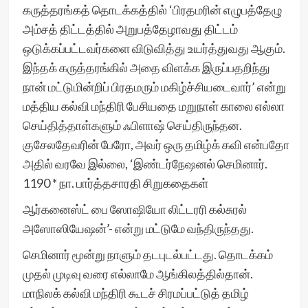
கருத்தரங்கத் தொடக்கத்தில் ‘பிரதமரின் எழுபத்தேழு
அம்சத் திட்டத்தில் அறுபத்தேழாவது திட்டம்
ஒடுக்கப்பட்டவர்களை விடுவித்து உயர்த்துவது ஆகும்.
இந்தக் கருத்தரங்கில் அதை விளக்க இருப்பதறிந்து
நான் மட்டுமின்றிப் பிரதமரும் மகிழ்ச்சியடைவார்’ என்று
மத்திய கல்வி மந்திரி பேசியதை மறுநாள் காலை எல்லா
செய்தித்தாள்களும் ஃபிளாஷ் செய்திருந்தன.
குசேலதேவரின் பேரோ, அவர் ஒரு தமிழ்க் கவி என்பதோ
அதில் வரவே இல்லை, ‘இண்டர்நேஷனல் செமினார்.
1190 * நா. பார்த்தசாரதி சிறுகதைகள்
ஆர்கனைஸ்ட் பை ஸோஷியோ லிட்டரரி கல்சுரல்
அஸோஸியேஷன்’- என்று மட்டுமே வந்திருந்தது.
செமினார் மூன்று நாளும் தடபுடல்பட்டது. தொடக்கம்
முதல் முடிவு வரை எல்லாமே ஆங்கிலத்தில்தான்.
மாநிலக் கல்வி மந்திரி கூடச் சிரமப்பட்டுத் தமிழ்