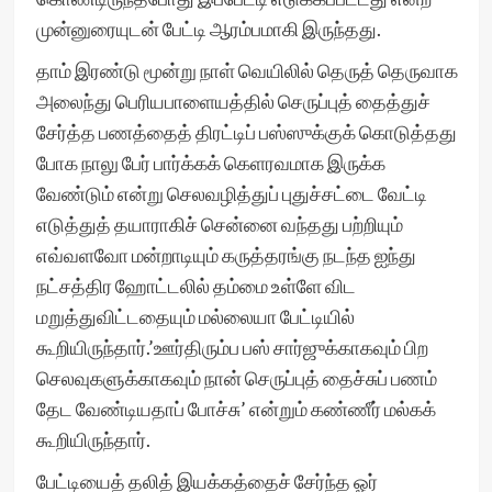
முன்னுரையுடன் பேட்டி ஆரம்பமாகி இருந்தது.
தாம் இரண்டு மூன்று நாள் வெயிலில் தெருத் தெருவாக
அலைந்து பெரியபாளையத்தில் செருப்புத் தைத்துச்
சேர்த்த பணத்தைத் திரட்டிப் பஸ்ஸுக்குக் கொடுத்தது
போக நாலு பேர் பார்க்கக் கெளரவமாக இருக்க
வேண்டும் என்று செலவழித்துப் புதுச்சட்டை வேட்டி
எடுத்துத் தயாராகிச் சென்னை வந்தது பற்றியும்
எவ்வளவோ மன்றாடியும் கருத்தரங்கு நடந்த ஐந்து
நட்சத்திர ஹோட்டலில் தம்மை உள்ளே விட
மறுத்துவிட்டதையும் மல்லையா பேட்டியில்
கூறியிருந்தார்.’ஊர்திரும்ப பஸ் சார்ஜுக்காகவும் பிற
செலவுகளுக்காகவும் நான் செருப்புத் தைச்சுப் பணம்
தேட வேண்டியதாப் போச்சு’ என்றும் கண்ணீர் மல்கக்
கூறியிருந்தார்.
பேட்டியைத் தலித் இயக்கத்தைச் சேர்ந்த ஓர்