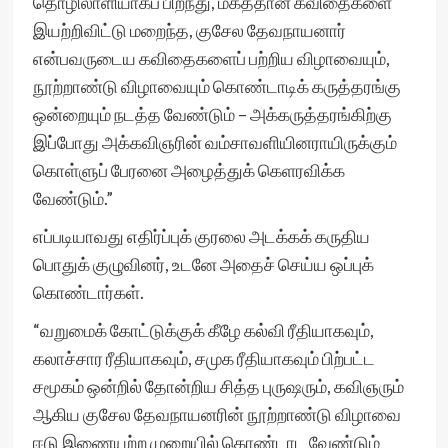
தொழிலாளியாகப் பிறந்து, மகத்தான கவிதைகளை
இயற்றிவிட்டு மறைந்த, குசேல தேவநாயனார்
என்பவருடைய கவிதைகளைப் பற்றிய விழாவையும்,
நூற்றாண்டு விழாவையும் கொண்டாடிக் கருத்தரங்கு
ஒன்றையும் நடத்த வேண்டும் – அக்கருத்தரங்கிற்கு
இப்போது அக்கவிஞரின் வம்சாவளியினராயிருக்கும்
கொள்ளுப் பேரனை அழைத்துக் கெளரவிக்க
வேண்டும்.”
எப்படியாவது எதிர்ப்புக் குரலை அடக்கக் கருதிய
பொதுக் குழுவினர், உடனே அதைச் செய்ய ஒப்புக்
கொண்டார்கள்.
“வறுமைக் கோட்டுக்குக் கீழே கல்வி ரீதியாகவும்,
கலாச்சார ரீதியாகவும், சமுக ரீதியாகவும் பிற்பட்ட
சமூகம் ஒன்றில் தோன்றிய சித்த புருஷரும், கவிஞரும்
ஆகிய குசேல தேவநாயனரின் நூற்றாண்டு விழாவை
ஈடு இணையற்ற முறையில் கொண்டாட வேண்டும்