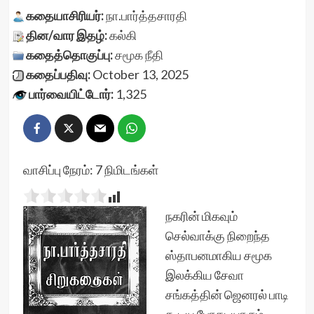
கதையாசிரியர்:
நா.பார்த்தசாரதி
தின/வார இதழ்:
கல்கி
கதைத்தொகுப்பு:
சமூக நீதி
கதைப்பதிவு:
October 13, 2025
பார்வையிட்டோர்:
1,325
வாசிப்பு நேரம்:
7
நிமிடங்கள்
நகரின் மிகவும்
செல்வாக்கு நிறைந்த
ஸ்தாபனமாகிய சமூக
இலக்கிய சேவா
சங்கத்தின் ஜெனரல் பாடி