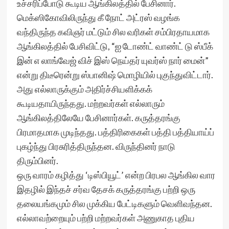
உச்சரிப்போடு கூடிய ஆங்கிலத்தில் பேசினார்.
மெக்ஸிகோவிலிருந்து கீ நோட் அட்ரஸ் வழங்க
வந்திருந்த கவிஞர் மட்டும் சில வரிகள் சம்பிரதாயமாக
ஆங்கிலத்தில் பேசிவிட்டு, “ஐ டோண்ட் வாண்ட் டு ஸ்பீக்
இன் எ லாங்வேஜ் விச் இஸ் நெய்தர் யுவர்ஸ் நார் மைன்”
என்று திடீரென்று ஸ்பானிஷ் மொழியில் புகுந்துவிட்டார்.
அது எல்லாருக்கும் அதிர்ச்சியளிக்கக்
கூடியதாயிருந்தது. மற்றவர்கள் எல்லாரும்
ஆங்கிலத்திலேயே பேசினார்கள். கருத்தரங்கு
பிரமாதமாக முடிந்தது. பத்திரிகைகள் பத்தி பத்தியாய்ப்
புகழ்ந்து பிரசுரித்திருந்தன. விருந்தினர் நாடு
திரும்பினர்.
ஒரு வாரம் கழித்து ‘டிஸ்பியூட்’ என்ற பிரபல ஆங்கில வார
இதழில் இந்தச் சர்வ தேசக் கருத்தரங்கு பற்றி ஒரு
தலையங்கமும் சில முக்கிய பேட்டிகளும் வெளிவந்தன.
எல்லாவற்றையும் பற்றி மற்றவர்கள் அணுகாத புதிய