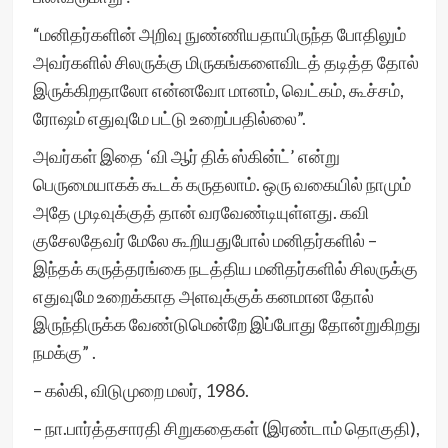
“மனிதர்களின் அறிவு நுண்ணியதாயிருந்த போதிலும்
அவர்களில் சிலருக்கு மிருகங்களைவிடத் தடித்த தோல்
இருக்கிறதாலோ என்னவோ மானம், வெட்கம், கூச்சம்,
ரோஷம் எதுவுமே பட்டு உறைப்பதில்லை”.
அவர்கள் இதை ‘வி ஆர் திக் ஸ்கின்ட்’ என்று
பெருமையாகக் கூடக் கருதலாம். ஒரு வகையில் நாமும்
அதே முடிவுக்குத் தான் வரவேண்டியுள்ளது. கவி
குசேலதேவர் மேலே கூறியதுபோல் மனிதர்களில் –
இந்தக் கருத்தரங்கை நடத்திய மனிதர்களில் சிலருக்கு
எதுவுமே உறைக்காத அளவுக்குக் கனமான தோல்
இருந்திருக்க வேண்டுமென்றே இப்போது தோன்றுகிறது
நமக்கு” .
– கல்கி, விடுமுறை மலர், 1986.
– நா.பார்த்தசாரதி சிறுகதைகள் (இரண்டாம் தொகுதி),