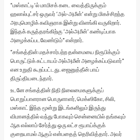
“மஸ்காட்டி’ல் மாமிசக் கடை வைத்திருக்கும்
ஹலால்புட்சர் ஒருவர் ‘அல்-அமீன்’ என்று மிகச்சிறந்த
அரபுமொழிக் கவிஞராக இன்று விளங்கி வருகிறார்.
இந்தக் கருத்தரங்கிற்கு ‘அல்அமீன்’ கண்டிப்பாக
அழைக்கப்படவேண்டும்” என்றார்.
“சங்கத்தின் மதச்சார்பற்ற தன்மையை நிரூபிக்கும்
பொருட்டுக் கட்டாயம் அல்அமீன் அழைக்கப்படுவார்”
என உறுதி கூறப்பட்டது. ஜைனுத்தீன் பாய்
திருப்தியடைந்தார்.
உடனே சங்கத்தின் நிதி நிலைமைகளுக்குப்
பொறுப்பாளரான பொருளாளர், மெக்ஸிகோ, சிலி,
மஸ்காட் இந்த மூன்று இடங்களிலும் இருந்து
விமானத்தில் வந்து போகவும் சென்னையில் தங்கவும்
ஆக எல்லாம் சேர்த்து ஒரு லட்ச ரூபாய்க்குக்
குறையாமல் ஆகும் என்பதைத் தெரிவித்தார். அவர்