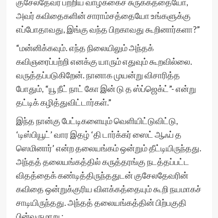
குசேலதேவர் பற்றிய வாழ்க்கைச் சுருக்கத்தையோ,
அவர் கவிதைகளின் சாராம்சத்தையோ உங்களுக்கு
எப்போதாவது, இங்கு வந்த பிறகாவது கூறினார்களா?”
“மன்னிக்கவும். எந்த நிலையிலும் அந்தக்
கவிஞரைப்பற்றி எனக்கு யாரும் எதுவும் கூறவில்லை.
வருத்தப்படுகிறேன். நானாக முயன்று விசாரித்த
போதும், “யூ நீட் நாட் கோ இன் டு த ஸ்ப்ஜெக்ட்”- என்று
தட்டிக் கழித்துவிட்டார்கள்.”
இந்த நான்கு பேட்டிகளையும் வெளியிட்டுவிட்டு,
‘டிஸ்பியூட்’ வார இதழ் ‘தி டார்க்கர் ஸைட் ஆஃப் த
ஸெமினார்’ என்ற தலையங்கம் ஒன்றும் தீட்டியிருந்தது.
அந்தத் தலையங்கத்தில் கருத்தரங்கு நடத்தப்பட்ட
விதத்தைக் கண்டித்திருந்ததுடன் குசேலதேவரின்
கவிதை ஒன்றுக்குரிய விளக்கத்தையும் கூறி நயமாகச்
சாடியிருந்தது. அந்தத் தலையங்கத்தின் பிற்பகுதி
பின்வருமாறு :