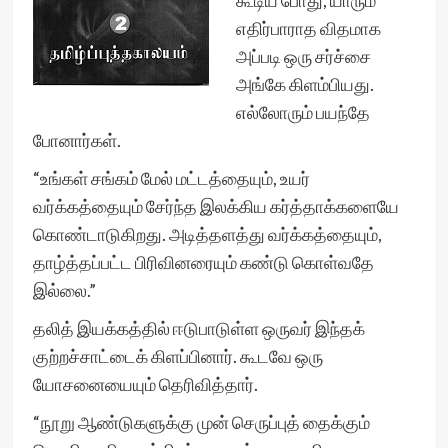
கூடிய போது, யாரும்
எதிர்பாராத விதமாக
அப்படி ஒரு சர்ச்சை
அங்கே கிளம்பியது.
எல்லோரும் பயந்தே
போனார்கள்.
“உங்கள் சங்கம் மேல் மட்டத்தையும், உயர்
வர்க்கத்தையும் சேர்ந்த இலக்கிய கர்த்தாக்களையே
கொண்டாடுகிறது. அடித்தளத்து வர்க்கத்தையும்,
தாழ்த்தப்பட்ட பிரிவினரையும் கண்டு கொள்வதே
இல்லை.”
தலித் இயக்கத்தில் ஈடுபாடுள்ள ஒருவர் இந்தக்
குற்றச்சாட்டைக் கிளப்பினார். கூடவே ஒரு
யோசனையையும் தெரிவித்தார்.
“நூறு ஆண்டுகளுக்கு முன் செருப்புத் தைக்கும்