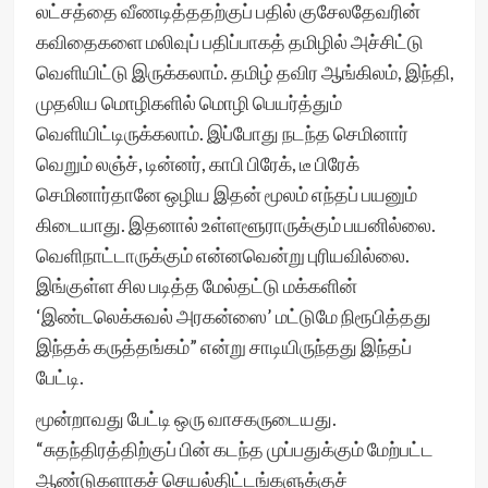
லட்சத்தை வீணடித்ததற்குப் பதில் குசேலதேவரின்
கவிதைகளை மலிவுப் பதிப்பாகத் தமிழில் அச்சிட்டு
வெளியிட்டு இருக்கலாம். தமிழ் தவிர ஆங்கிலம், இந்தி,
முதலிய மொழிகளில் மொழி பெயர்த்தும்
வெளியிட்டிருக்கலாம். இப்போது நடந்த செமினார்
வெறும் லஞ்ச், டின்னர், காபி பிரேக், டீ பிரேக்
செமினார்தானே ஒழிய இதன் மூலம் எந்தப் பயனும்
கிடையாது. இதனால் உள்ளளூராருக்கும் பயனில்லை.
வெளிநாட்டாருக்கும் என்னவென்று புரியவில்லை.
இங்குள்ள சில படித்த மேல்தட்டு மக்களின்
‘இண்டலெக்சுவல் அரகன்ஸை’ மட்டுமே நிரூபித்தது
இந்தக் கருத்தங்கம்” என்று சாடியிருந்தது இந்தப்
பேட்டி.
மூன்றாவது பேட்டி ஒரு வாசகருடையது.
“சுதந்திரத்திற்குப் பின் கடந்த முப்பதுக்கும் மேற்பட்ட
ஆண்டுகளாகச் செயல்திட்டங்களுக்குச்