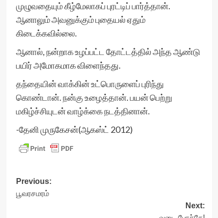
முழுவதையும் கீழ்மேலாகப் புரட்டிப் பார்த்தான்.
ஆனாலும் அவனுக்கும் புதையல் ஏதும்
கிடைக்கவில்லை.
ஆனால், நன்றாக உழப்பட்ட தோட்டத்தில் அந்த ஆண்டு
பயிர் அமோகமாக விளைந்தது.
தந்தையின் வாக்கின் உட்பொருளைப் புரிந்து
கொண்டான். நன்கு உழைத்தான். பயன் பெற்று
மகிழ்ச்சியுடன் வாழ்க்கை நடத்தினான்.
-தேனி முருகேசன்(ஆகஸ்ட் 2012)
Post
Previous:
பூவரசமரம்
navigation
Next:
வடை போச்சே!