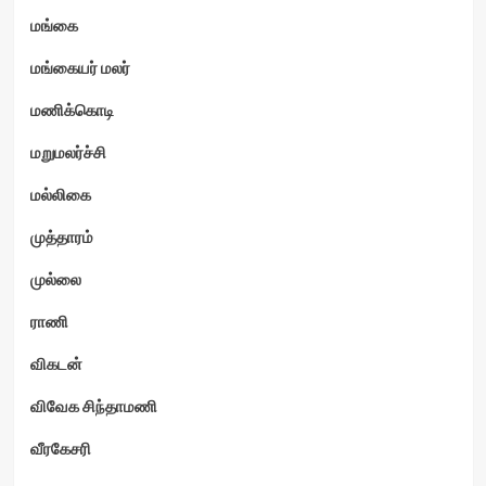
மங்கை
மங்கையர் மலர்
மணிக்கொடி
மறுமலர்ச்சி
மல்லிகை
முத்தாரம்
முல்லை
ராணி
விகடன்
விவேக சிந்தாமணி
வீரகேசரி