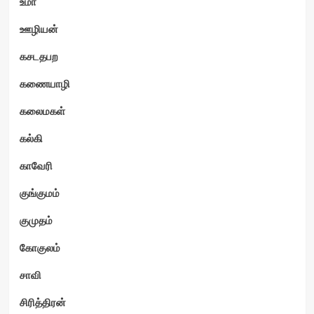
உமா
ஊழியன்
கசடதபற
கணையாழி
கலைமகள்
கல்கி
காவேரி
குங்குமம்
குமுதம்
கோகுலம்
சாவி
சிரித்திரன்