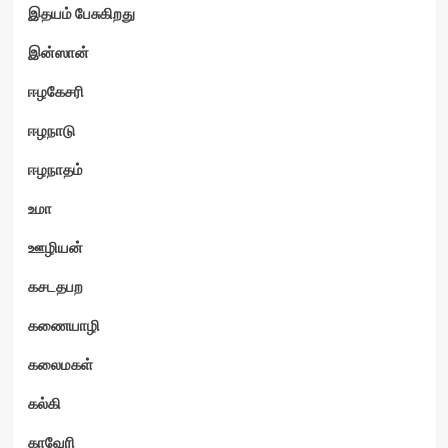
இதயம் பேசுகிறது
இன்ஸான்
ஈழகேசரி
ஈழநாடு
ஈழநாதம்
உமா
ஊழியன்
கசடதபற
கணையாழி
கலைமகள்
கல்கி
காவேரி