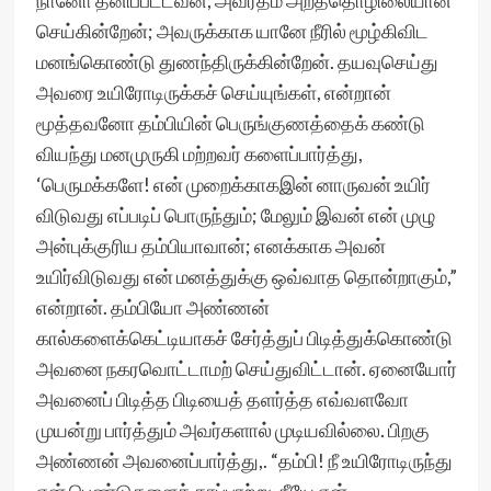
நானோ தனிப்பட்டவன், அவர்தம் அறத்தொழிலையான்
செய்கின்றேன்; அவருக்காக யானே நீரில் மூழ்கிவிட
மனங்கொண்டு துணந்திருக்கின்றேன். தயவுசெய்து
அவரை உயிரோடிருக்கச் செய்யுங்கள், என்றான்
மூத்தவனோ தம்பியின் பெருங்குணத்தைக் கண்டு
வியந்து மனமுருகி மற்றவர் களைப்பார்த்து,
‘பெருமக்களே! என் முறைக்காகஇன் னாருவன் உயிர்
விடுவது எப்படிப் பொருந்தும்; மேலும் இவன் என் முழு
அன்புக்குரிய தம்பியாவான்; எனக்காக அவன்
உயிர்விடுவது என் மனத்துக்கு ஒவ்வாத தொன்றாகும்,”
என்றான். தம்பியோ அண்ணன்
கால்களைக்கெட்டியாகச் சேர்த்துப் பிடித்துக்கொண்டு
அவனை நகரவொட்டாமற் செய்துவிட்டான். ஏனையோர்
அவனைப் பிடித்த பிடியைத் தளர்த்த எவ்வளவோ
முயன்று பார்த்தும் அவர்களால் முடியவில்லை. பிறகு
அண்ணன் அவனைப்பார்த்து,. “தம்பி! நீ உயிரோடிருந்து