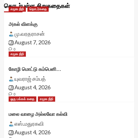
தொடர்புள்ள சிறுகதைகள்
சமூக நீதி
தொடர்கதை
அகல் விளக்கு
மு.வரதராசன்
August 7, 2026
0
சமூக நீதி
கோழி மொட்டு கம்பெனி…
யுவராஜ் சம்பத்
August 4, 2026
0
ஒரு பக்கக் கதை
சமூக நீதி
மலை வாழை அல்லவோ கல்வி
எஸ்.மதுரகவி
August 4, 2026