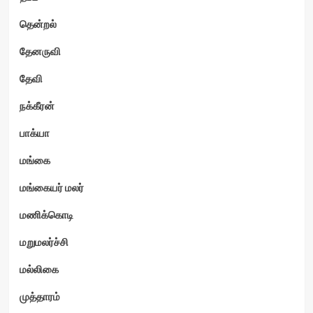
தென்றல்
தேனருவி
தேவி
நக்கீரன்
பாக்யா
மங்கை
மங்கையர் மலர்
மணிக்கொடி
மறுமலர்ச்சி
மல்லிகை
முத்தாரம்