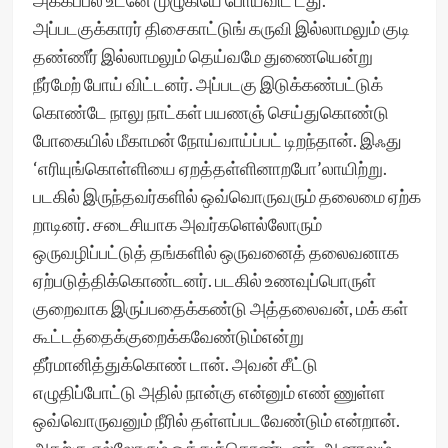
அக்கப்பல் உடனே முழுகியே போய்விட் டது.
அப்படகுக்காரர் திசைகாட்டுங் கருவி இல்லாமலும் குடி
தண்ணீர் இல்லாமலும் தெய்வமே துணையென்று
நீர்மேற் போய் விட்டனர். அப்படகு இடுக்கண்பட்டுக்
கொண்டே நாலு நாட்கள் பயணஞ் செய்துகொண்டு
போகையில் மீகாமன் நோய்வாய்ப்பட் டிறந்தான். இஃது
‘எரியுங்கொள்ளியை ஏறத்தள்ளினாறபோ’லாயிற்று.
படகில் இருந்தவர்களில் ஒவ்வொருவரும் தலைமை ஏற்க
றாடினர். சடைசியாக அவர்களெல்லோரும்
ஒருவழிப்பட்டுத் தங்களில் ஒருவனைத் தலைவனாக
ஏற்படுத்திக்கொண்டனர். படகில் உணவுப்பொருள்
குறைவாக இருப்பதைக்கண்டு அத்தலைவன், மக் கள்
கூட்டத்தைக்குறைக்கவேண்டும்என்று
தீர்மானித்துக்கொண் டான். அவன் சீட்டு
எழுதிப்போட்டு அதில் நான்கு என்னும் எண் ணுள்ள
ஒவ்வொருவனும் நீரில் தள்ளப்படவேண்டும் என்றான்.