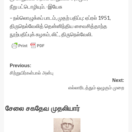
நீறு பட்டொழியும். -இயேசு
– நல்லொழுக்கப் பாடம், முதற் பதிப்பு: ஏப்ரல் 1951,
திருநெல்வேலித் தென்னிந்திய சைவசித்தாந்த
நூற்பதிப்புக் கழகம், லிட், திருநெல்வேலி.
Post
Previous:
சிற்றுயிர்கள்பால் அன்பு
navigation
Next:
எல்லாரிடத்தும் ஒழுகும் முறை
சேலை சகதேவ முதலியார்