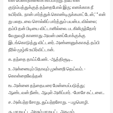
என் பெண்டுகளைக் காப்பாற்று. நீயே என்
குடும்பத்துக்குத் தந்தைபோல் இரு; எனக்காக நீ
உயிர்விட நான் பார்த்துக் கொண்டிருக்கமாட்டேன்,’ ” என்
று பலதடவை சொல்லிப் பார்த்தும் பயன்படவில்லை;
தம்பி தன் பிடியை விட்டானில்லை. படகிலிருந்தோர்
வேறுவழி காணாது அவன் மனப்போக்குக்கு
இடங்கொடுத்து விட்டனர். அண்ணனுக்காகத் தம்பி
நீரில் மூழ்கி உயிர்விட்டான்.
க. தந்தை தாய்ப்பேண். -ஆத்திசூடி..
உ. அன்னையும் பிதாவும் முன்னறி தெய்வம். -
கொன்றைவேந்தன்
ங. அன்னை தந்தையரை மேன்மைப்படுத்து;
ஆண்டவன் நீண்ட ஆயுள் அளிப்பார். -மோசே கட்டளை..
ச. அன்பற்ற சோறு, துப்பற்றசோறு. – பழமொழி.
ரு. மாறுபட்ட அரசும் மாறுபட்ட அகமும்,