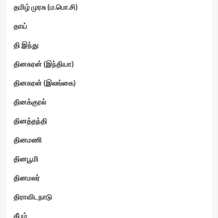
தமிழ் முரசு (ம.பொ.சி)
தாய்
தி இந்து
தினகரன் (இந்தியா)
தினகரன் (இலங்கை)
தினக்குரல்
தினத்தந்தி
தினமணி
தினபூமி
தினமலர்
திராவிடநாடு
தீபம்