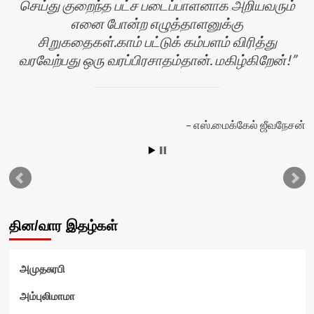
செய்து குறைந்த பட்ச படைப்பாளனாக அறியவரும்
எனை போன்ற எழுத்தாளனுக்கு
சிறுகதைகள்.காம் பட்டுக் கம்பளம் விரித்து
வரவேற்பது ஒரு வரப்பிரசாதம்தான். மகிழ்கிறேன்!
எஸ்.மைக்கேல் ஜீவநேசன்
தின/வார இதழ்கள்
அமுதசுரபி
அம்புலிமாமா