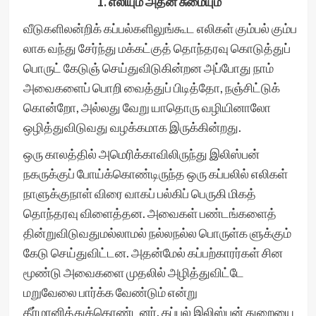
1. எலியும் அதன் சுமையும்
வீடுகளிலன்றிக் கப்பல்களிலுங்கூட எலிகள் கும்பல் கும்ப
லாக வந்து சேர்ந்து மக்கட்குத் தொந்தரவு கொடுத்துப்
பொருட் கேடுஞ் செய்துவிடுகின்றன அப்போது நாம்
அவைகளைப் பொறி வைத்துப் பிடித்தோ, நஞ்சிட்டுக்
கொன்றோ, அல்லது வேறு யாதொரு வழியினாலோ
ஒழித்துவிடுவது வழக்கமாக இருக்கின்றது.
ஒரு காலத்தில் அமெரிக்காவிலிருந்து இலிஸ்பன்
நகருக்குப் போய்க்கொண்டிருந்த ஒரு கப்பலில் எலிகள்
நாளுக்குநாள் விரை வாகப் பல்கிப் பெருகி மிகத்
தொந்தரவு விளைத்தன. அவைகள் பண்டங்களைத்
தின்றுவிடுவதுமல்லாமல் நல்லநல்ல பொருள்க ளுக்கும்
கேடு செய்துவிட்டன. அதன்மேல் கப்பற்காரர்கள் சின
மூண்டு அவைகளை முதலில் அழித்துவிட்டே
மறுவேலை பார்க்க வேண்டும் என்று
தீர்மானித்துக்கொண்டனர். கப்பல் இலிஸ்பன் துறையை