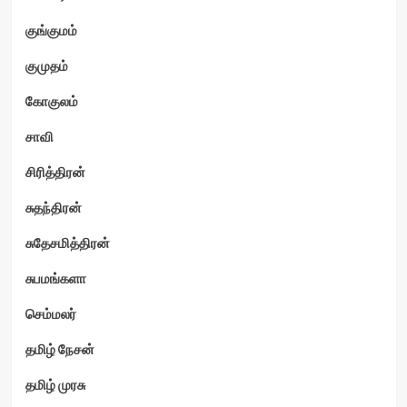
குங்குமம்
குமுதம்
கோகுலம்
சாவி
சிரித்திரன்
சுதந்திரன்
சுதேசமித்திரன்
சுபமங்களா
செம்மலர்
தமிழ் நேசன்
தமிழ் முரசு