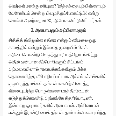
அவர்கள் மனந்துணியுமா? ‘இத்தந்தையும் பிள்ளையும்
வேறோரிடம் சென் று பிழைத்துப்போகட்டும்,’ என்று
சொல்லி அவற்றை உயிரோடுபோக விட்டுவிட்டார்கள்.
2. அனபாயனும் அம்பினாமனும்
சிசிலித் தீவிலுள்ள எதீனா என்னும் எரிமலை ஒரு
காலத்தில் என்றும் இல்லாத முறையில் மிகக்
கடுமைகொண்டு வெடித்து எரி யத்தொடங்கிற்று.
அதில் உண்டான தீப்பொறிகளும் சிட்டங் ம்
அம்மலையினால் நாலாபக்கங்களிலும் மிக்க
தொலைவிற்கு வீசி எறியப்பட்டன. அக்கம் பக்கங்களில்
குடியிருந்த மக்கள் தங்கள் கையிற் கிடைத்த
விலையுயர்ந்த பொருள்களை மாத்திரம் உடன்
எடுத்துக்கொண்டு அங்கங்கே சிதறியோடினர்.
இவ்வாறு ஓடினவர்களில் அனபாயன். அம்பினாமன்
என்னும் இரண்டு மைக் தர்கள். தாம் எவ்விலையுயர்ந்த