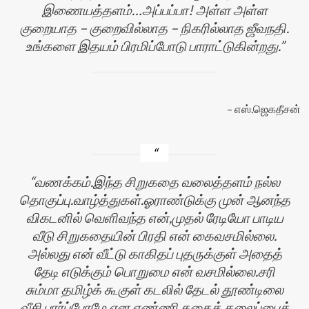
இணையத்தளம்…அப்பப்பா! அள்ள அள்ள
குறையாத – குறைவில்லாத – நிகரில்லாத ஜீவநதி.
உங்களை இதயம் பிரமிப்போடு பாராட்டுகின்றது.
எஸ்.ஜெகதீசன்
வணக்கம்.இந்த சிறுகதை வலைத்தளம் நல்ல
தொகுப்பு.வாழ்த்துகள்.ஓராண்டுக்கு முன் ஆனந்த
விகடனில் வெளிவந்த என்,முதல் ரேடியோ பாடிய
வீடு சிறுகதையின் பிரதி என் கைவசமில்லை.
அல்லது என் வீட்டு காகிதப் புதருக்குள் அதைத்
தேடி எடுக்கும் பொறுமை என் வசமில்லை.சரி
சும்மா தமிழ்க் கூகுள் கடலில் தேடல் தூண்டிலை
வீசி பார்ப்போமே என எண்ணி,கதைத் தலைப்பைத்