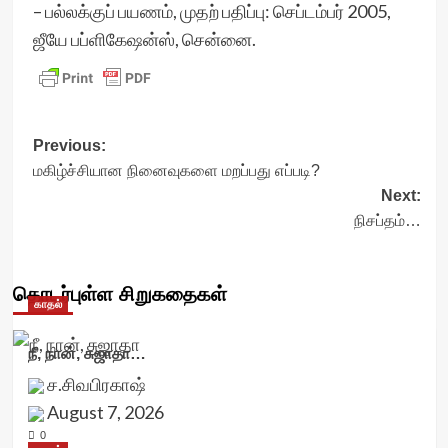
– பல்லக்குப் பயணம், முதற் பதிப்பு: செப்டம்பர் 2005,
ஜீயே பப்ளிகேஷன்ஸ், சென்னை.
Post
Previous:
மகிழ்ச்சியான நினைவுகளை மறப்பது எப்படி?
navigation
Next:
நிசப்தம்…
தொடர்புள்ள சிறுகதைகள்
காதல்
நீ, நான், சுஜாதா…
ச.சிவபிரகாஷ்
August 7, 2026
0