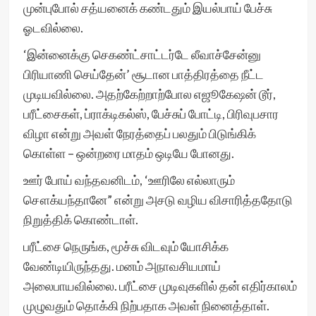
முன்புபோல் சத்யனைக் கண்டதும் இயல்பாய் பேச்சு
ஓடவில்லை.
‘இன்னைக்கு செகண்ட்சாட்டர்டே லீவாச்சேன்னு
பிரியாணி செய்தேன்’ சூடான பாத்திரத்தை நீட்ட
முடியவில்லை. அதற்கேற்றாற்போல எஜூகேஷன் டூர்,
பரீட்சைகள், ப்ராக்டிகல்ஸ், பேச்சுப் போட்டி, பிரிவுபசார
விழா என்று அவள் நேரத்தைப் பலதும் பிடுங்கிக்
கொள்ள – ஒன்றரை மாதம் ஒடியே போனது.
ஊர் போய் வந்தவனிடம், ‘ஊரிலே எல்லாரும்
சௌக்யந்தானே” என்று அசடு வழிய விசாரித்ததோடு
நிறுத்திக் கொண்டாள்.
பரீட்சை நெருங்க, மூச்சு விடவும் யோசிக்க
வேண்டியிருந்தது. மனம் அநாவசியமாய்
அலைபாயவில்லை. பரீட்சை முடிவுகளில் தன் எதிர்காலம்
முழுவதும் தொக்கி நிற்பதாக அவள் நினைத்தாள்.