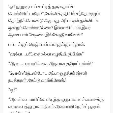
‘ஓ? நூறு ரூபாய் கூட்டித் தருவதாய்ச்
சொல்லிலிட்டாரோ?’ கேள்விக்குறியில் சந்தோஷமும்
தொற்றிக் கொண்டு ஆடியது. அப்பா ஏன் தன்னிடம்
ஒன்றும் சொல்லவில்லை? இல்லாவிட்டால் இவர்
ஆசையால் செடிவை இங்கே நடுவானேன்?
படபடக்கும் நெஞ்சுடன் வாசலுக்கு வந்தாள்.
“ஹலோ… பரீட்சை நல்லா எழுதியிருப்பிங்க”
“ஆமா… பரவாயில்லை. அழகான குரோட்டன்ஸ்!”
“ம், என் ஸ்டூடண்டோட அப்பா ஒருத்தர் நர்ஸரி
நடத்தறார். கேட்டு வாங்கினேன்.”
“ஓ?”
“அவன் டைபாயிட்லே விழுந்து ஒரு மாசமா க்ளாஸுக்கு
வரலை. பத்து நாளா தினம் அரைமணி நேரம் ட்யூஷன்