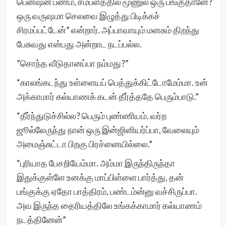
பென்ஷன் பணம், சம்பளத்தில் மூணுல ஒரு பங்குதானே?
ஒரு வருஷமா செலவை இழுத்து பிடிக்கச்
சிரமப்பட்டேன்” என்றார். அப்பாவாயும் மனசும் திறந்து
பேசுவது என்பது அன்றாட நடப்பல்ல.
”சொந்த வீடுதானப்பா நம்மது?”
“காலங்கடந்து உள்ளையப் பெத்துக்கிட்டோமேம்மா. உன்
அக்காமார் கல்யாணக் கடன் தீர்த்ததே பெரும்பாடு.”
“தீர்ந்துடுச்சில்ல? பெரும் புண்ணியம். வர்ற
ஜூல்லேருந்து நான் ஒரு இன்ஜினியர்ப்பா, வேலையும்
அமைஞ்சுட்டா பிறகு பிரச்னையில்லை.”
“புரியாத பேசறியேம்மா. அம்மா இருந்திருந்தா
இதுக்குள்ளே உனக்கு மாப்பிள்ளை பார்த்து, தன்
பங்குக்கு ஏதோ பாத்திரம், பண்டம்ன்னு வச்சிருப்பா.
அவ இருந்த தைரியத்திலே உங்கக்காமார் கல்யாணம்
நடத்தினேன்”