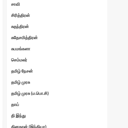
சாவி
சிரித்திரன்
சுதந்திரன்
சுதேசமித்திரன்
சுபமங்களா
செம்மலர்
தமிழ் நேசன்
தமிழ் முரசு
தமிழ் முரசு (ம.பொ.சி)
தாய்
தி இந்து
தினகரன் (இந்தியா)