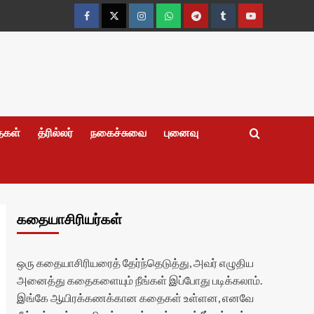
Facebook
Twitter
Instagram
Whatsapp
Telegram
Tumblr
YouTube
தைகள்
த்ரில்லர்
நகைச்சுவை
புனைவு
கதையாசிரியர்கள்
ஒரு கதையாசிரியரைத் தேர்ந்தெடுத்து, அவர் எழுதிய
அனைத்து கதைகளையும் நீங்கள் இப்போது படிக்கலாம்.
இங்கே ஆயிரக்கணக்கான கதைகள் உள்ளன, எனவே