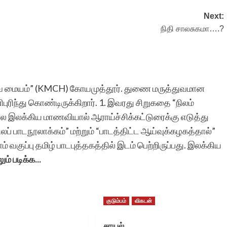
Next:
நிதி சாலசுகமா….?
துவ மையம்” (KMCH) கோயமுத்தூர். துணை மருத்துவமான
புரிந்து கொண்டிருக்கிறார். 1. இவரது சிறுகதை “நிலம்
 இலக்கிய மாணவியால் ஆராய்ச்சிக்கட்டுரைக்கு எடுத்து
லப் பாடநூலாக்கம்” மற்றும் “பாடத்திட்ட ஆய்வுக்கழகத்தால்”
் வகுப்பு தமிழ் பாடபுத்தகத்தில் இடம் பெற்றிருப்பது. இலக்கிய
ும் படிக்க...
குடும்பம்
விகடன்
சாயல்