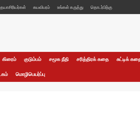
யாசிரியர்கள்
சுயவிபரம்
உங்கள் கருத்து
தொடர்பிற்கு
கிரைம்
குடும்பம்
சமூக நீதி
சரித்திரக் கதை
சுட்டிக் க
டகம்
மொழிபெயர்ப்பு