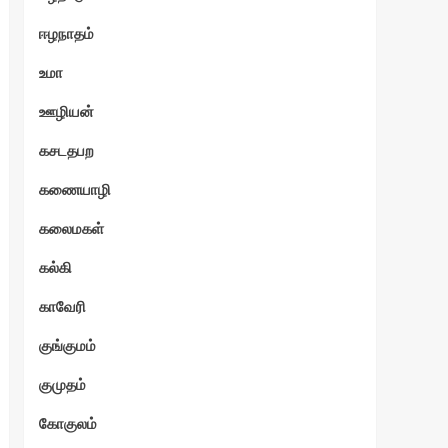
ஈழநாதம்
உமா
ஊழியன்
கசடதபற
கணையாழி
கலைமகள்
கல்கி
காவேரி
குங்குமம்
குமுதம்
கோகுலம்