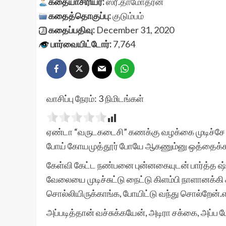
கதையாசிரியர்:
ஸ்ரீ.தாமோதரன்
கதைத்தொகுப்பு:
குடும்பம்
கதைப்பதிவு:
December 31, 2020
பார்வையிட்டோர்:
7,764
வாசிப்பு நேரம்:
3
நிமிடங்கள்
ஏண்டா “வருடகடைசி” கணக்கு வழக்கை முடிச்சே 
போய் கோயமுத்தூர் போயே ஆகணும்னு ஒத்தைக்க
கேள்வி கேட்ட நண்பனை புன்னகையுடன் பார்த்த 
வேலையை முடிச்சுட்டு நைட்டு கிளம்பி நாளானக்க
சொல்லியிருக்காங்க, போயிட்டு வந்து சொல்றே
அப்படித்தான் வச்சுக்கயேன், அடிரா சக்கை, அப்ப போய