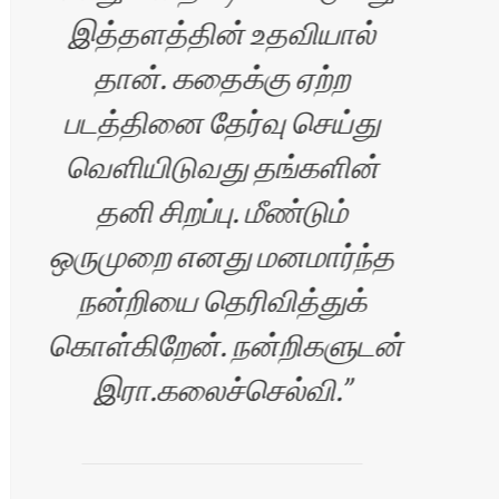
ாரன்
இத்தளத்தின் உதவியால்
தான். கதைக்கு ஏற்ற
தள
படத்தினை தேர்வு செய்து
எனக
வெளியிடுவது தங்களின்
எ
தனி சிறப்பு. மீண்டும்
வாச
ஒருமுறை எனது மனமார்ந்த
தளம
நன்றியை தெரிவித்துக்
அ
கொள்கிறேன். நன்றிகளுடன்
செ
இரா.கலைச்செல்வி.