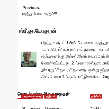
Post
Previous:
மறந்து போன கடிதம்!!!
navigation
ஸ்ரீ.தாமோதரன்
பிறந்த வருடம் 1966, “கோவை மருத்
‘செவிலியர்’ கல்லூரியில் நூலகராக பணி
விற்பனைக்கு அல்ல” இளங்கலை ஆங்கில
கொள்ளப்பட்டது. 2. “மஹாராஸ்டிரா மாநி
இவரது ‘சிறுவர் சிறுகதை’ ஒன்று ஐந்தாம
அங்கீகாரம் 3. “குவிகம்” இலக்கிய…
மேல
தொடர்புள்ள சிறுகதைகள்
ஒரு பக்கக் கதை
குடும்பம்
குடும்பம்
அட, என்னடா பொல்லாத
அதிதி