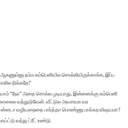
ஆகணும்னு நம்ம கம்பெனியில சொல்லியிருக்காங்க, இப்ப
ாலில நிக்கறே?
ஷ்யாம் “நோ” அதை சொல்ல முடியாது, இன்னைக்கு கம்பெனி
ி காலைல வந்துடுவேன். வீட்டுல அவசரமா வர
ன்.என்னடா வழியறைதை பார்த்தா பொண்ணு பாக்கற விஷயமா?
்ட்டு வந்து ட்ரீட் உண்டு.