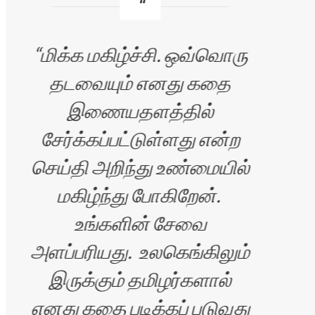
மிக்க மகிழ்ச்சி. ஒவ்வொரு
வண
தடவையும் எனது கதை
இணையதளத்தில்
சி
சேர்க்கப்பட்டுள்ளது என்ற
படி
செய்தி அறிந்து உண்மையில்
மகிழ்ந்து போகிறேன்.
உங்களின் சேவை
அளப்பரியது. உலகெங்கிலும்
மகி
இருக்கும் தமிழர்களால்
எனது கதை படிக்கப் படுவது
கதை