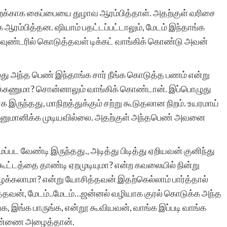
லறைக்காக கைப்பையை துழாவ ஆரம்பித்தாள். அதற்குள் வரிசை
ேட்க ஆரம்பித்தன. ஷியாம் பதட்டப்பட்டாலும், மேடம் இந்தாங்க
சிறுகதைகள் மிக
கவுண்டரில் கொடுத்தவள் டிக்கட் வாங்கிக் கொண்டு அவன்
அருமையான தளமாக
ுது அந்த பெண் இந்தாங்க சார் நீங்க கொடுத்த பணம் என்று
உள்ளது. கமல்ஹாசனின்
ுக்கணுமா? சொன்னாலும் வாங்கிக் கொண்டான். இப்பொழுது
சிறுகதையை
ுந்தது, மாநிறத்துக்கும் சற்று கூடுதலான நிறம். உயரமாய்
னை அனுமானிக்க முடியவில்லை. அதற்குள் அந்தபெண் அவனை
இத்தளத்தில்தான்
வாசித்தேன். பகிர்விற்கு
ப்பட வேண்டி இருந்தது., அடித்து பிடித்து ஏறியவன் குனிந்து
நன்றி.
ூட்டத்தை தாண்டி ஏறமுடியுமா? என்ற கவலையில் நின்று
்கலாமா? என்று யோசித்தவன் இதற்கெல்லாம் பார்த்தால்
த்தவன், மேடம்..மேடம்…ஜன்னல் வழியாக குரல் கொடுக்க அந்த
இங்க, இங்க பாருங்க, என்றூ கூவியவன், வாங்க இப்படி வாங்க
பெண்ணை அழைத்தான்.