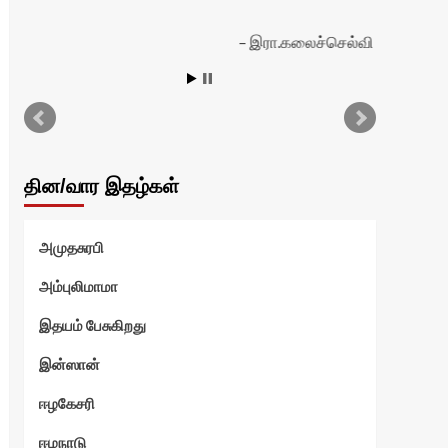
இரா.கலைச்செல்வி
தின/வார இதழ்கள்
அமுதசுரபி
அம்புலிமாமா
இதயம் பேசுகிறது
இன்ஸான்
ஈழகேசரி
ஈழநாடு