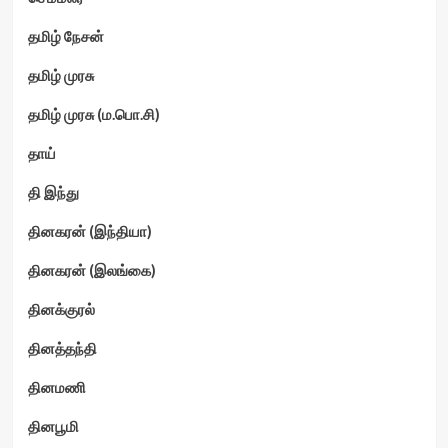
தமிழ் நேசன்
தமிழ் முரசு
தமிழ் முரசு (ம.பொ.சி)
தாய்
தி இந்து
தினகரன் (இந்தியா)
தினகரன் (இலங்கை)
தினக்குரல்
தினத்தந்தி
தினமணி
தினபூமி