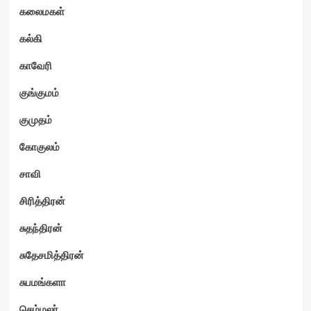
கலைமகள்
கல்கி
காவேரி
குங்குமம்
குமுதம்
கோகுலம்
சாவி
சிரித்திரன்
சுதந்திரன்
சுதேசமித்திரன்
சுபமங்களா
செம்மலர்