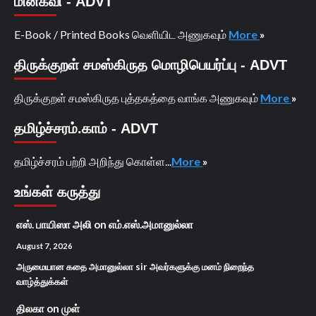
மின்கவி - ADVT
E-Book / Printed Books வெளியிட அணுகவும்
More
»
திருக்குறள் சமஸ்கிருத மொழிபெயர்ப்பு - ADVT
திருக்குறள் சமஸ்கிருத புத்தகத்தை வாங்க அணுகவும்
More
»
தமிழ்ச்சரம்.காம் - ADVT
தமிழ்ச்சரம் பற்றி அறிந்து கொள்ள...
More
»
உங்கள் கருத்து
எஸ். பாயிஸா அலி
on
எம்.எஸ்.அமானுல்லா
August 7, 2026
அருமையான கதை அமானுல்லா sir அவர்களுக்கு மனம் நிறைந்த
வாழ்த்துக்கள்
திலகா
on
முள்