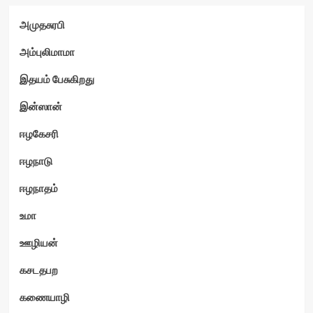
அமுதசுரபி
அம்புலிமாமா
இதயம் பேசுகிறது
இன்ஸான்
ஈழகேசரி
ஈழநாடு
ஈழநாதம்
உமா
ஊழியன்
கசடதபற
கணையாழி