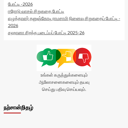
data-
போட்டி -2026
rater-
ஈரோடு வாசல் சிறுகதை போட்டி
readonly='true'
எழுத்தாளர் தனுஷ்கோடி ராமசாமி நினைவு சிறுகதைப் போட்டி -
data-
readonly-
2026
attribute='true'
சஹானா சிறந்த படைப்புப் போட்டி 2025-26
>
</div>
<span
class='yasr-
stars-
title-
average'>0
(0)
உங்கள் கருத்துக்களையும்
</span>
ஆலோசனைகளையும் தயவு
</div>
செய்து பதிவு செய்யவும்.
நற்சான்றிதழ்