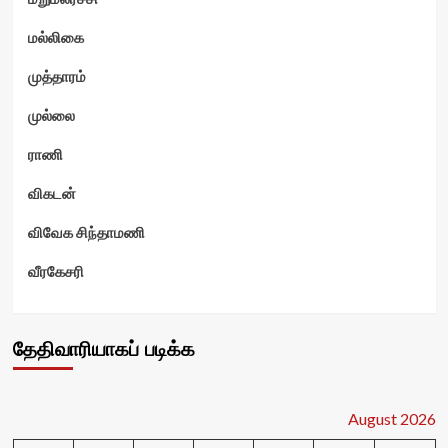
மல்லிகை
முத்தாரம்
முல்லை
ராணி
விகடன்
விவேக சிந்தாமணி
வீரகேசரி
தேதிவாரியாகப் படிக்க
August 2026