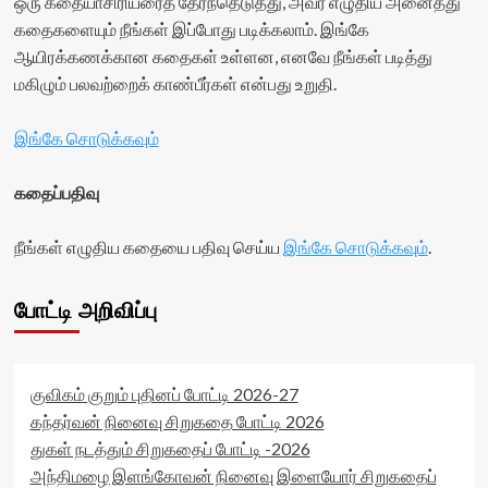
ஒரு கதையாசிரியரைத் தேர்ந்தெடுத்து, அவர் எழுதிய அனைத்து
title-
கதைகளையும் நீங்கள் இப்போது படிக்கலாம். இங்கே
container">
ஆயிரக்கணக்கான கதைகள் உள்ளன, எனவே நீங்கள் படித்து
<div
class='yasr-
மகிழும் பலவற்றைக் காண்பீர்கள் என்பது உறுதி.
stars-
title
இங்கே சொடுக்கவும்
yasr-
rater-
stars'
கதைப்பதிவு
id='yasr-
visitor-
நீங்கள் எழுதிய கதையை பதிவு செய்ய
இங்கே சொடுக்கவும்
.
votes-
readonly-
rater-
போட்டி அறிவிப்பு
64da1784cc57c'
data-
rating='0'
data-
rater-
குவிகம் குறும் புதினப் போட்டி 2026-27
starsize='16'
கந்தர்வன் நினைவு சிறுகதை போட்டி 2026
data-
துகள் நடத்தும் சிறுகதைப் போட்டி -2026
rater-
அந்திமழை இளங்கோவன் நினைவு இளையோர் சிறுகதைப்
postid='53377'