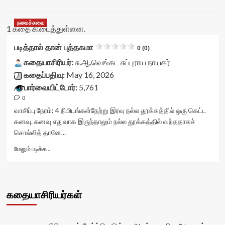
நகைச்சுவை
1 கதை கிடைத்துள்ளன.
படித்தால் தான் புத்தகமா
0 (0)
கதையாசிரியர்:
சு.ஆ.வெங்கட சுப்புராய நாயகர்
கதைப்பதிவு:
May 16, 2026
பார்வையிட்டோர்:
5,761
0
வாசிப்பு நேரம்:
4
நிமிடங்கள்
நேற்று இரவு நல்ல தூக்கத்தில் ஒரு கெட்ட
கனவு. கனவு எதுவாக இருந்தாலும் நல்ல தூக்கத்தில் வந்ததாகச்
சொல்லித் தானே...
Read
மேலும் படிக்க...
more
about
படித்தால்
தான்
கதையாசிரியர்கள்
புத்தகமா<div
class="yasr-
vv-
stars-