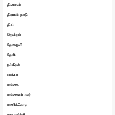
தினமலர்
திராவிடநாடு
தீபம்
தென்றல்
தேனருவி
தேவி
நக்கீரன்
பாக்யா
மங்கை
மங்கையர் மலர்
மணிக்கொடி
மறுமலர்ச்சி