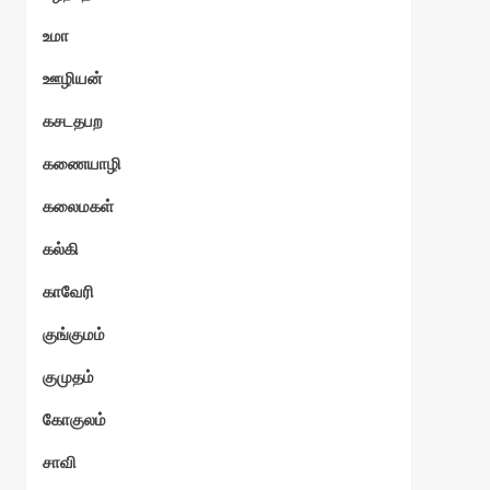
உமா
ஊழியன்
கசடதபற
கணையாழி
கலைமகள்
கல்கி
காவேரி
குங்குமம்
குமுதம்
கோகுலம்
சாவி