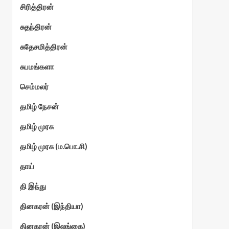
சிரித்திரன்
சுதந்திரன்
சுதேசமித்திரன்
சுபமங்களா
செம்மலர்
தமிழ் நேசன்
தமிழ் முரசு
தமிழ் முரசு (ம.பொ.சி)
தாய்
தி இந்து
தினகரன் (இந்தியா)
தினகரன் (இலங்கை)