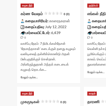
சமூக நீதி
குடும்பம்
கர்ண வேஷம்
எங்கள் நீதி
0 (0)
கதையாசிரியர்:
காரைநகரான்
கதையாசி
கதைப்பதிவு:
July 12, 2022
கதைப்பத
பார்வையிட்டோர்:
6,439
பார்வையி
0
0
வாசிப்பு நேரம்:
7
நிமிடங்கள்
நேசன்
வாசிப்பு நேரம்
‘றேமாத்தாசன்’ கடைக்குள் தனது கழுவும்
வெள்ளி நச்சத
வண்டிலைத் தள்ளிக்கொண்டு அதன்
பூமியெங்கும் 
பின்பகுதிக்குச் சென்றான்.
காலம். வெப்
அங்கிருந்துதான் அந்தக் கடையைக்
துவாரங்களை.
கழுவத் தொடங்க...
மேலும் படிக்க...
Read
மேலும் படிக்க...
more
எ
about
ந
கர்ண
சமூக நீதி
காதல்
c
வேஷம்<div
v
class="yasr-
முகமூடிகள்
தாரணி
0 (0)
s
vv-