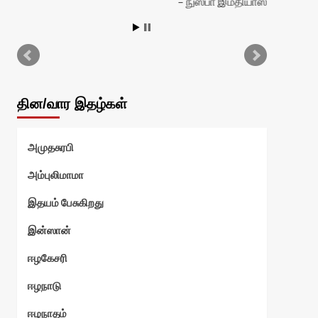
நுஸ்பா இம்தியாஸ்
தின/வார இதழ்கள்
அமுதசுரபி
அம்புலிமாமா
இதயம் பேசுகிறது
இன்ஸான்
ஈழகேசரி
ஈழநாடு
ஈழநாதம்