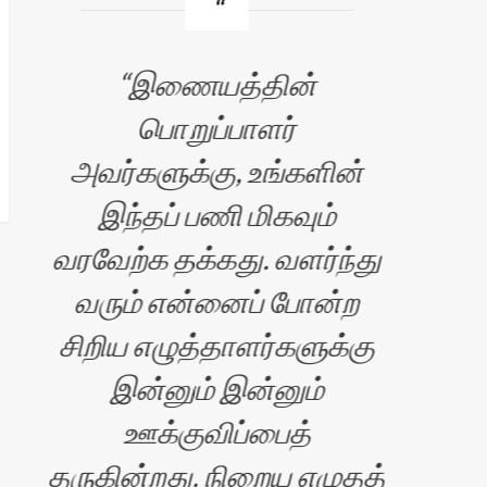
இணையத்தின்
பொறுப்பாளர்
எப்
அவர்களுக்கு, உங்களின்
இந்தப் பணி மிகவும்
வரவேற்க தக்கது. வளர்ந்து
வரும் என்னைப் போன்ற
சிறிய எழுத்தாளர்களுக்கு
இன்னும் இன்னும்
ஊக்குவிப்பைத்
ிரன்
தருகின்றது. நிறைய எழுதத்