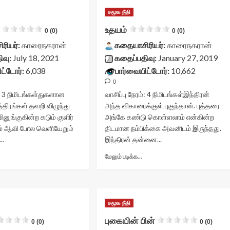
சமூக நீதி
உதயம்
0 (0)
0 (0)
ரியர்:
காரைநகரான்
கதையாசிரியர்:
காரைநகரான்
ிவு:
July 18, 2021
கதைப்பதிவு:
January 27, 2019
ட்டோர்:
6,038
பார்வையிட்டோர்:
10,662
0
:
3
நிமிடங்கள்
துகளான
வாசிப்பு நேரம்:
4
நிமிடங்கள்
இந்திரன்
்திரங்கள் தவறி விழுந்து
அந்த விகாரைக்குள் புகுந்தான். புத்தரை
மினுங்குகின்ற கடும் குளிர்
அங்கே கண்டு கொள்ளலாம் என்கின்ற
பம் ஆவி போல வெளியேறும்
திடமான நம்பிக்கை அவனிடம் இருந்தது.
..
இந்திரன் தன்னை...
Read
Read
மேலும் படிக்க...
more
more
about
about
ங்கள்
உதயம்<div
ீதி<div
class="yasr-
lass="yasr-
சமூக நீதி
vv-
v-
stars-
புகையின் பின்
0 (0)
0 (0)
tars-
title-