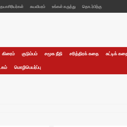
யாசிரியர்கள்
சுயவிபரம்
உங்கள் கருத்து
தொடர்பிற்கு
கிரைம்
குடும்பம்
சமூக நீதி
சரித்திரக் கதை
சுட்டிக் க
டகம்
மொழிபெயர்ப்பு