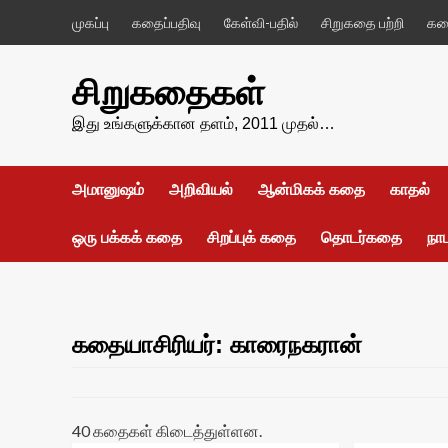
Skip
முகப்பு
கதைப்பதிவு
கேள்வி-பதில்
சிறுகதை பற்றி
கதை
to
content
சிறுகதைகள்
இது உங்களுக்கான தளம், 2011 முதல்…
அமானுஷம்
அறிவியல்
ஆன்மிகக் கதை
காதல்
ஒரு பக்கக் கதை
சிறப்புக் கதை
தொடர்கதை
நா
கதையாசிரியர்: காரைநகரான்
40 கதைகள் கிடைத்துள்ளன.