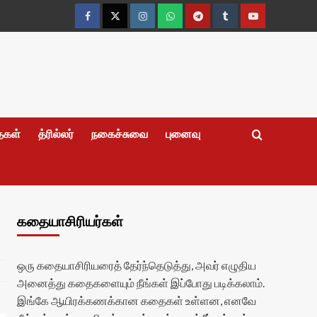
Facebook
Twitter
Instagram
Whatsapp
Telegram
Tumblr
YouTube
தைகள்
த்ரில்லர்
நகைச்சுவை
புனைவு
கதையாசிரியர்கள்
ஒரு கதையாசிரியரைத் தேர்ந்தெடுத்து, அவர் எழுதிய
அனைத்து கதைகளையும் நீங்கள் இப்போது படிக்கலாம்.
இங்கே ஆயிரக்கணக்கான கதைகள் உள்ளன, எனவே