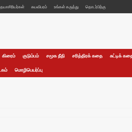
யாசிரியர்கள்
சுயவிபரம்
உங்கள் கருத்து
தொடர்பிற்கு
கிரைம்
குடும்பம்
சமூக நீதி
சரித்திரக் கதை
சுட்டிக் க
டகம்
மொழிபெயர்ப்பு