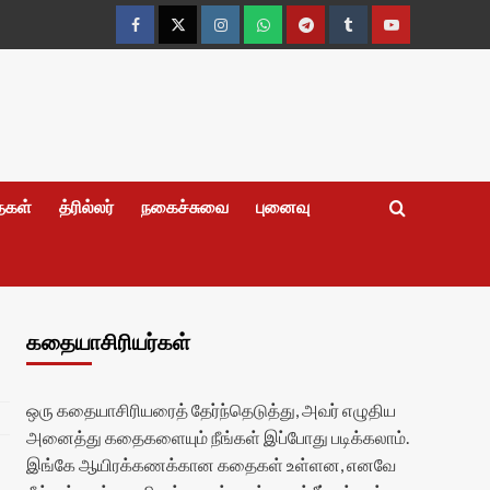
Facebook
Twitter
Instagram
Whatsapp
Telegram
Tumblr
YouTube
தைகள்
த்ரில்லர்
நகைச்சுவை
புனைவு
கதையாசிரியர்கள்
ஒரு கதையாசிரியரைத் தேர்ந்தெடுத்து, அவர் எழுதிய
அனைத்து கதைகளையும் நீங்கள் இப்போது படிக்கலாம்.
இங்கே ஆயிரக்கணக்கான கதைகள் உள்ளன, எனவே