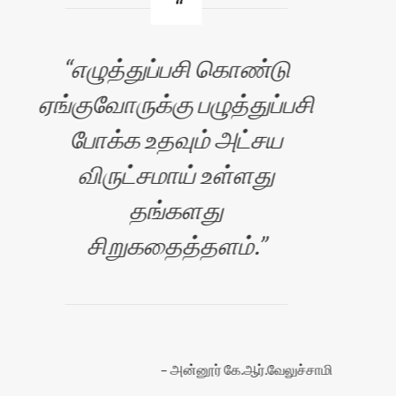
எழுத்துப்பசி கொண்டு
ஏங்குவோருக்கு பழுத்துப்பசி
போக்க உதவும் அட்சய
ச
விருட்சமாய் உள்ளது
்
தங்களது
மக
சிறுகதைத்தளம்.
்
அன்னூர் கே.ஆர்.வேலுச்சாமி
ு