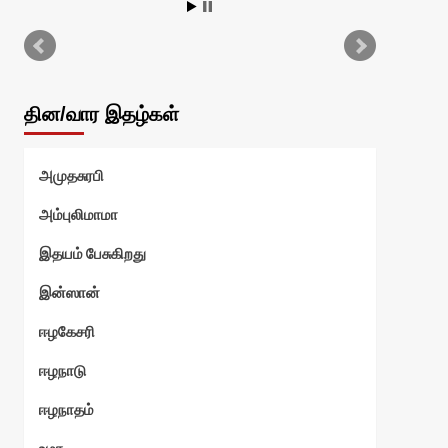
அ
பெ
ச
தின/வார இதழ்கள்
வாழ
அமுதசுரபி
அம்புலிமாமா
த
இதயம் பேசுகிறது
இன்ஸான்
்
ஈழகேசரி
ஈழநாடு
ஈழநாதம்