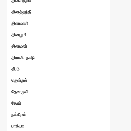
தினக்குரல்
தினத்தந்தி
தினமணி
தினபூமி
தினமலர்
திராவிடநாடு
தீபம்
தென்றல்
தேனருவி
தேவி
நக்கீரன்
பாக்யா