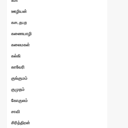
உமா
ஊழியன்
்வி
கசடதபற
கணையாழி
கலைமகள்
கல்கி
காவேரி
குங்குமம்
குமுதம்
கோகுலம்
சாவி
சிரித்திரன்