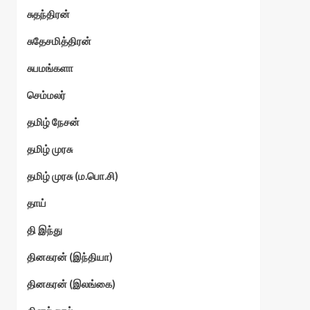
சுதந்திரன்
சுதேசமித்திரன்
சுபமங்களா
செம்மலர்
தமிழ் நேசன்
தமிழ் முரசு
தமிழ் முரசு (ம.பொ.சி)
தாய்
தி இந்து
தினகரன் (இந்தியா)
தினகரன் (இலங்கை)