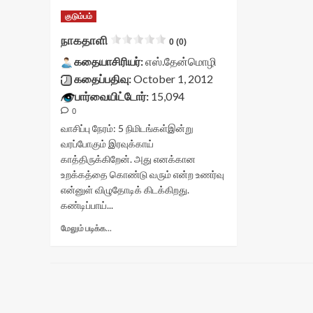
குடும்பம்
நாகதாளி
0 (0)
கதையாசிரியர்:
எஸ்.தேன்மொழி
கதைப்பதிவு:
October 1, 2012
பார்வையிட்டோர்:
15,094
0
வாசிப்பு நேரம்:
5
நிமிடங்கள்
இன்று
வரப்போகும் இரவுக்காய்
காத்திருக்கிறேன். அது எனக்கான
உறக்கத்தை கொண்டு வரும் என்ற உணர்வு
என்னுள் விழுதோடிக் கிடக்கிறது.
கண்டிப்பாய்...
Read
மேலும் படிக்க...
more
about
நாகதாளி<div
class="yasr-
vv-
stars-