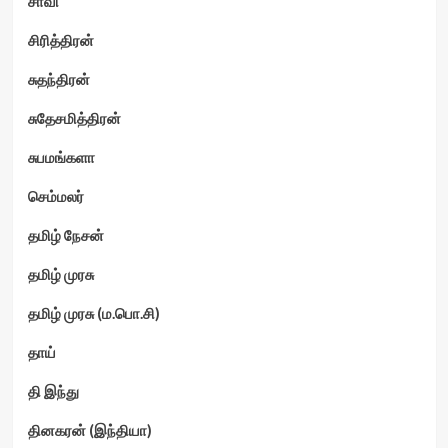
சாவி
சிரித்திரன்
சுதந்திரன்
சுதேசமித்திரன்
சுபமங்களா
செம்மலர்
தமிழ் நேசன்
தமிழ் முரசு
தமிழ் முரசு (ம.பொ.சி)
தாய்
தி இந்து
தினகரன் (இந்தியா)