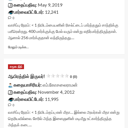
class="yasr-
கதைப்பதிவு:
May 9, 2019
vv-
பார்வையிட்டோர்:
12,241
stars-
0
title-
container">
வாசிப்பு நேரம்:
< 1
நிமிடம்
பையனின் ரிசல்ட்டைப் பார்த்ததும் சாந்திக்கு
<div
பகீரென்றது. 400 மார்க்குக்கு மேல் வரும் என்று எதிர்பார்த்திருந்தாள்.
class='yasr-
ஆனால் 256 மார்க்குதான் வந்திருந்தது....
stars-
title
Read
மேலும் படிக்க...
yasr-
more
rater-
about
stars'
ரிசல்ட்
சமூக நீதி
id='yasr-
–
visitor-
ஒரு
ஆயிரத்தில் இருவர்!
0 (0)
votes-
பக்க
readonly-
கதையாசிரியர்:
கதை<div
எம்.கோசலைராமன்
rater-
class="yasr-
கதைப்பதிவு:
November 4, 2012
d3a61f7e998f5'
vv-
பார்வையிட்டோர்:
11,995
data-
stars-
0
rating='0'
title-
data-
container">
வாசிப்பு நேரம்:
< 1
நிமிடம்
தப்பு என் மீதா… இல்லை அவர்கள் மீதா என்று
rater-
<div
தெரியவில்லை. சேரில் அந்த இளைஞனின் மடிமீது உட்கார்ந்திருந்த
starsize='16'
class='yasr-
அந்தக் கடை...
data-
stars-