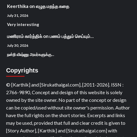
Keerthika
on
எழுத மறந்த கதை
July 31, 2026
Very interesting
மணிராம் கார்த்திக்
on
பணம் பத்தும் செய்யும்…
July 30, 2026
நன்றி விஷ்ணு அவர்களுக்கு...
Copyrights
© [Karthik] and [Sirukathaigal.com], [2011-2026]. ISSN :
2766-9890, Concept and design of this website is solely
owned by the site owner. No part of the concept or design
can be copied/used without site owner's permission. Author
have the full rights on the short stories. Excerpts and links
may be used, provided that full and clear credit is given to
[Story Author], [Karthik] and [Sirukathaigal.com] with