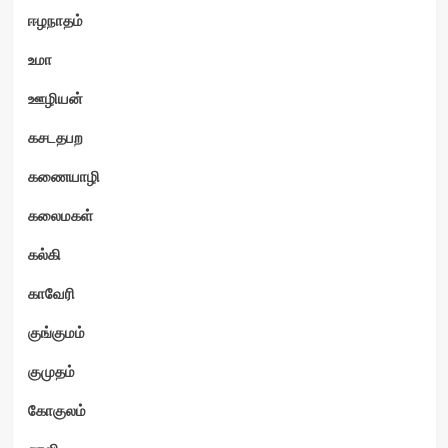
ஈழநாதம்
உமா
ஊழியன்
கசடதபற
கணையாழி
கலைமகள்
கல்கி
காவேரி
குங்குமம்
குமுதம்
கோகுலம்