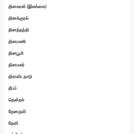
தினகரன் (இலங்கை)
தினக்குரல்
தினத்தந்தி
தினமணி
தினபூமி
தினமலர்
திராவிடநாடு
தீபம்
தென்றல்
தேனருவி
தேவி