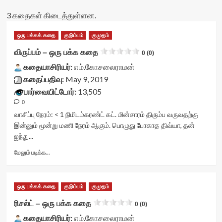
3 கதைகள் கிடைத்துள்ளன.
ஒரு பக்கக் கதை
குடும்பம்
குமுதம்
விருப்பம் – ஒரு பக்க கதை
0 (0)
கதையாசிரியர்:
எம்.கோசலைராமன்
கதைப்பதிவு:
May 9, 2019
பார்வையிட்டோர்:
13,505
0
வாசிப்பு நேரம்:
< 1
நிமிடம்
கரண்ட் கட். மின்சாரம் திரும்ப வருவதற்கு
இன்னும் மூன்று மணி நேரம் ஆகும். பொழுது போகாத திவ்யா, தன்
ஐந்து...
Read
மேலும் படிக்க...
more
about
விருப்பம்
ஒரு பக்கக் கதை
குடும்பம்
குமுதம்
–
ஒரு
ரிசல்ட் – ஒரு பக்க கதை
0 (0)
பக்க
கதையாசிரியர்:
கதை<div
எம்.கோசலைராமன்