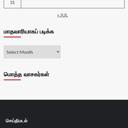
31
« JUL
மாதவாரியாகப் படிக்க
மொத்த வாசகர்கள்
செய்திமடல்