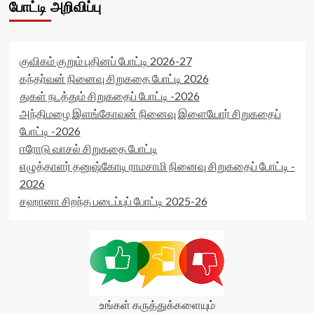
போட்டி அறிவிப்பு
attribute='true'
83804a379965d'
>
data-
</div>
rating='0'
<span
data-
class='yasr-
rater-
குவிகம் குறும் புதினப் போட்டி 2026-27
stars-
starsize='16'
கந்தர்வன் நினைவு சிறுகதை போட்டி 2026
title-
data-
துகள் நடத்தும் சிறுகதைப் போட்டி -2026
average'>0
rater-
(0)
அந்திமழை இளங்கோவன் நினைவு இளையோர் சிறுகதைப்
postid='8891'
</span>
data-
போட்டி -2026
</div>
rater-
ஈரோடு வாசல் சிறுகதை போட்டி
readonly='true'
எழுத்தாளர் தனுஷ்கோடி ராமசாமி நினைவு சிறுகதைப் போட்டி -
data-
readonly-
2026
attribute='true'
சஹானா சிறந்த படைப்புப் போட்டி 2025-26
>
</div>
<span
class='yasr-
stars-
title-
average'>0
(0)
உங்கள் கருத்துக்களையும்
</span>