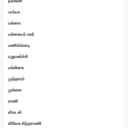
நக்கீரன்
பாக்யா
மங்கை
மங்கையர் மலர்
மணிக்கொடி
மறுமலர்ச்சி
மல்லிகை
முத்தாரம்
முல்லை
ராணி
விகடன்
விவேக சிந்தாமணி