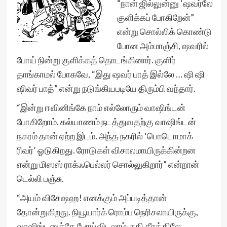
“நான் ஜில்லுன்னு ‘ஷவர்லே
குளிக்கப் போகிறேன்”
என்று சொல்லிக் கொண்டு
போன அம்மாஞ்சி, ஷவரில்
போய் நின்று குளிக்கத் தொடங்கினார். குளிர்
தாங்காமல் போகவே, “இது ஷவர் பாத் இல்லே … ஷி ஷி
ஷிவர் பாத்” என்று நடுங்கியபடியே திரும்பி வந்தார்.
“இன்று ஈவினிங்கே நாம் எல்லோரும் வாஷிங்டன்
போகிறோம். கல்யாணம் நடத்துவதற்கு வாஷிங்டன்
நகரம் தான் ஏற்ற இடம். அந்த நகரில் ‘பொடொமாக்
ரிவர்’ ஓடுகிறது. ரோடுகள் விசாலமாயிருக்கின்றன
என்று மிஸஸ் ராக்ஃபெல்லர் சொல்லுகிறார்” என்றான்
டெல்லி பஞ்சு.
“அயம் விசேஷஹ! எனக்கும் அப்படித்தான்
தோன்றுகிறது. நியூயார்க் ரொம்ப நெரிசலாயிருக்கு,
வாஷிங்டனுக்கே போய்விடலாம். நதி தீரத்திலே