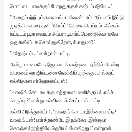
மொட்டை மாடிக்குப் போறதுக்குக் கஷ்டப்படுமே…”
“அதைப்பற்றியும் கவலைப்பட வேண்டாம். அப்பளம் இட்டு
முடிக்கிற வரை தனி ‘லிஃப்ட்’ வேலை செய்யும். அந்தக்
கட்டிடம் பூராவையும் அப்பள டிபார்ட்மெண்டுக்காகவே
ஒதுக்கிவிடச் சொல்லுகிறேன், போதுமா?”
“எதேஷ்டம்…” என்றாள் பாட்டி,
அன்று மாலையே திருமண கோஷ்டியை ஏற்றிச் சென்ற
விமானம் வாஷிங்டனை நோக்கிப் பறந்தது. பால்காட்
லல்லிதான் ஏர்ஹோஸ்ட்டஸ்!
“வாஷிங் சோடாவுக்கு எத்தனை மணிக்குப் போய்ச்
சேரும்டி?” என்று லல்லியைக் கேட்டாள் பாட்டி.
லல்லி சிரித்துவிட்டு, “வாஷிங் சோடா இல்லை பாட்டி!
வாஷிங்டன்! பார்த்துண்டே இருங்கோ, இன்னும்
கொஞ்ச நேரத்திலே தெரியப் போகிறது!” என்றாள்.