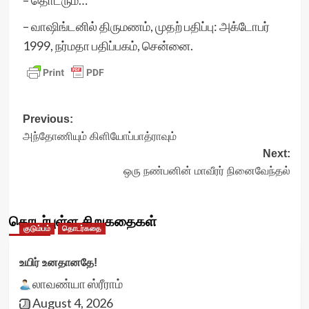
– தொடரும்…
– வாஷிங்டனில் திருமணம், முதற் பதிப்பு: அக்டோபர்
1999, நர்மதா பதிப்பகம், சென்னை.
Post
Previous:
அந்தோணியும் கிளியோப்பாத்ராவும்
navigation
Next:
ஒரு நண்பனின் மாவீரர் நினைவேந்தல்
தொடர்புள்ள சிறுகதைகள்
குடும்பம்
தொடர்கதை
உயிர் உனதானதே!
லாவண்யா ஸ்ரீராம்
August 4, 2026