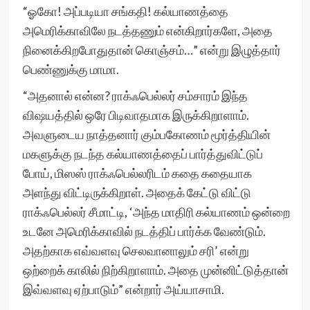
“ஓகோ! அப்படியா சங்கதி! கல்யாணத்தை
அமெரிக்காவிலே நடத்தணும் என்கிறார்களே, அதை
நினைக்கிறபோதுதான் கொஞ்சம்…” என்று இழுத்தார்
பெண்ணுக்கு மாமா.
“அதனால் என்ன? ராக்ஃபெல்லர் சம்சாரம் இந்த
விஷயத்தில் ஒரே பிடிவாதமாக இருக்கிறாளாம்.
அவளுடைய நாத்தனார் கும்பகோணம் மூர்த்தியின்
மகளுக்கு நடந்த கல்யாணத்தைப் பார்த்துவிட்டுப்
போய், மிஸஸ் ராக்ஃபெல்லரிடம் கதை கதையாக
அளந்து விட்டிருக்கிறாள். அதைக் கேட்டு விட்டு
ராக்ஃபெல்லர் சீமாட்டி, ‘அந்த மாதிரி கல்யாணம் ஒன்றை
உடனே அமெரிக்காவில் நடத்திப் பார்க்க வேண்டும்.
அதற்காக எவ்வளவு செலவானாலும் சரி’ என்று
ஒற்றைக் காலில் நிற்கிறாளாம். அதை முன்னிட்டுத்தான்
இவ்வளவு ஏற்பாடும்” என்றார் அய்யாசாமி.