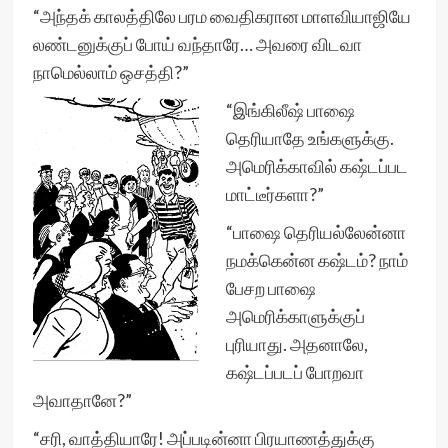
“அந்தக் காலத்திலே பரம வைதிகரான மாளவியாஜியே
லண்டனுக்குப் போய் வந்தாரே… அவரை விடவா
நாமெல்லாம் ஒசத்தி?”
“இங்கிலீஷ் பாஷை
தெரியாதே உங்களுக்கு.
அமெரிக்காவில் கஷ்டப்பட
மாட்டீர்களா?”
“பாஷை தெரியல்லேன்னா
நமக்கென்ன கஷ்டம்? நாம்
பேசற பாஷை
அமெரிக்காளுக்குப்
புரியாது. அதனாலே,
கஷ்டப்படப் போறவா
அவாதானே?”
“சரி, வாத்தியாரே! அப்படின்னா பிரயாணத்துக்கு