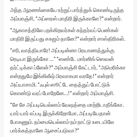
அந்த ஆரணங்கையே உற்றுப் பார்த்துக் கொண்டிருந்த
அம்மாஞ்சி, “அப்ஸரஸ் மாதிரி இருக்காளே?” என்றார்.
“ஆகாசத்திலே பறக்கிறவர்கள் கந்தர்வப் பெண்கள்
மாதிரி இருப்பது சகஜம் தானே?” என்றார் சாஸ்திரிகள்.
“சரி, வாத்தியாரே! அப்படின்னா பிரயாணத்துக்கு
ரெடியா இருங்கோ …” “ஸண்டே மார்னிங் ஸெவன்
தர்ட்டிக்கா ப்ளேன்?” அம்மாஞ்சி கேட்டார், “அமெரிக்கா
என்றதுமே இங்கிலீஷ் பிரவாகமா வரதே!” என்றார்
அய்யாசாமி. “ஃபுல் ஸூட்டே தைத்துப் போட்டுக்
கொண்டு வரப் போறேனே…!” என்றார் அம்மாஞ்சி.
“சே சே அப்படியெல்லாம் வேஷத்தை மாற்றிடாதீங்கோ.
யார் யார் எப்படி இருக்கிறோமோ, அப்படியேதான்
போகணும். நம்மையெல்லாம் நம் நாட்டு உடையிலே
பார்க்கத்தானே ஆசைப்படுவா?”