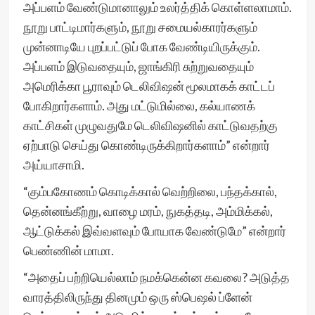
அப்பளம் வேண்டுமானாலும் உலர்த்திக் கொள்ளலாமாம்.
நூறு பாட்டிமார்களும், நூறு சமையல்காரர்களும்
முன்னாடியே புறப்பட்டுப் போக வேண்டியிருக்கும்.
அப்பளம் இடுவதையும், ஜாங்கிரி சுற்றுவதையும்
அமெரிக்கா பூராவும் டெலிவிஷன் மூலமாகக் காட்டப்
போகிறார்களாம். அது மட்டுமில்லை, கல்யாணக்
காட்சிகள் முழுவதுமே டெலிவிஷனில் காட்டுவதற்கு
ஏற்பாடு செய்து கொண்டிருக்கிறார்களாம்” என்றார்
அய்யாசாமி.
“கும்பகோணம் கொடிக்கால் வெற்றிலை, பந்தக்கால்,
தென்னங்கீற்று, வாழை மரம், நுகத்தடி, அம்மிக்கல்,
ஆட்டுக்கல் இவ்வளவும் போயாக வேண்டுமே” என்றார்
பெண்ணின் மாமா.
“அதைப் பற்றியெல்லாம் நமக்கென்ன கவலை? அடுத்த
வாரத்திலிருந்து தினமும் ஒரு ஸ்பெஷல் ப்ளேன்