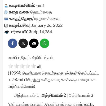
கதையாசிரியர்:
சாவி
கதை வகை:
தொடர்கதை
கதைத்தொகுப்பு:
நகைச்சுவை
கதைப்பதிவு:
January 26, 2022
பார்வையிட்டோர்:
14,264
வாசிப்பு நேரம்:
6
நிமிடங்கள்
(1999ல் வெளியான தொடர்கதை, ஸ்கேன் செய்யப்பட்ட
படக்கோப்பிலிருந்து எளிதாக படிக்கக்கூடிய உரையாக
மாற்றியுள்ளோம்)
அத்தியாயம் 1
|
அத்தியாயம் 2
|
அத்தியாயம் 3
“பிள்ளைக்கு ஒரு கார், பெண்ணுக்கு ஒரு கார். தவிர,