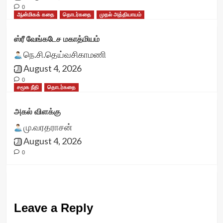
0
ஆன்மிகக் கதை
தொடர்கதை
முதல் அத்தியாயம்
ஸ்ரீ வேங்கடேச மகாத்மியம்
நெ.சி.தெய்வசிகாமணி
August 4, 2026
0
சமூக நீதி
தொடர்கதை
அகல் விளக்கு
மு.வரதராசன்
August 4, 2026
0
Leave a Reply