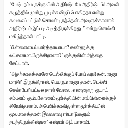
“பேஷ்! நம்ம ருக்குவின் அதிர்ஷ்டமே அதிர்ஷ்டம்! அவள்
கழுத்தில் மூன்று முடிச்சு விழப் போகிறதா என்று
கவலைப் பட்டுக் கொண்டிருந்தேன். அவளுக்கானால்
அதிர்ஷ்டம் இப்படி அடித்திருக்கிறது!” என்று சொல்லி
மகிழ்ந்தாள் பாட்டி.
“பிள்ளையைப் பார்த்தாயாடா? கண்ணுக்கு
லட்சணமாயிருக்கிறானா?” ருக்குவின் அத்தை
கேட்டாள்.
“அதற்காகத்தானே டெல்லிக்குப் போய் வந்தேன். ராஜா
மாதிரி இருக்கிறான், பெயரும் ராஜா தான். டெல்லி
செக்ரடேரியட்டில் தான் வேலை. எண்ணூறு ரூபாய்
சம்பளம். கும்பகோணம் மூர்த்தியின் மாப்பிள்ளைக்குச்
சிநேகிதனாம். அமெரிக்காவிலுள்ள மூர்த்தியின்
மூலமாகத்தான் இவ்வளவு ஏற்பாடுகளும்
நடந்திருக்கின்றன” என்றார் அய்யாசாமி.