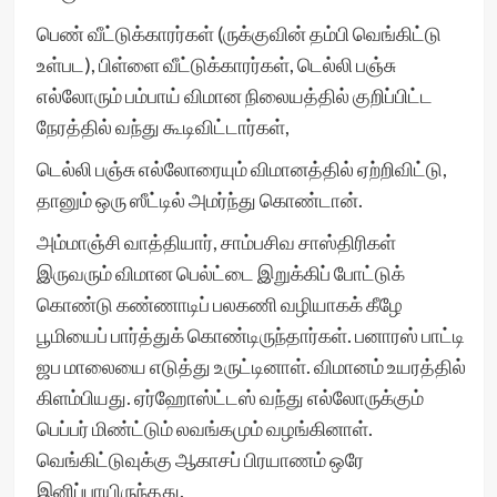
பெண் வீட்டுக்காரர்கள் (ருக்குவின் தம்பி வெங்கிட்டு
உள்பட), பிள்ளை வீட்டுக்காரர்கள், டெல்லி பஞ்சு
எல்லோரும் பம்பாய் விமான நிலையத்தில் குறிப்பிட்ட
நேரத்தில் வந்து கூடிவிட்டார்கள்,
டெல்லி பஞ்சு எல்லோரையும் விமானத்தில் ஏற்றிவிட்டு,
தானும் ஒரு ஸீட்டில் அமர்ந்து கொண்டான்.
அம்மாஞ்சி வாத்தியார், சாம்பசிவ சாஸ்திரிகள்
இருவரும் விமான பெல்ட்டை இறுக்கிப் போட்டுக்
கொண்டு கண்ணாடிப் பலகணி வழியாகக் கீழே
பூமியைப் பார்த்துக் கொண்டிருந்தார்கள். பனாரஸ் பாட்டி
ஜப மாலையை எடுத்து உருட்டினாள். விமானம் உயரத்தில்
கிளம்பியது. ஏர்ஹோஸ்ட்டஸ் வந்து எல்லோருக்கும்
பெப்பர் மிண்ட்டும் லவங்கமும் வழங்கினாள்.
வெங்கிட்டுவுக்கு ஆகாசப் பிரயாணம் ஒரே
இனிப்பாயிருந்தது.