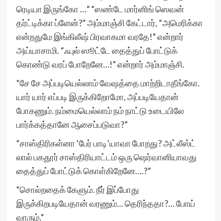
ரெடியா இருங்கோ …” “ஸண்டே மார்னிங் ஸெவன்
தர்ட்டிக்கா ப்ளேன்?” அம்மாஞ்சி கேட்டார், “அமெரிக்கா
என்றதுமே இங்கிலீஷ் பிரவாகமா வரதே!” என்றார்
அய்யாசாமி. “ஃபுல் ஸூட்டே தைத்துப் போட்டுக்
கொண்டு வரப் போறேனே…!” என்றார் அம்மாஞ்சி.
“சே சே அப்படியெல்லாம் வேஷத்தை மாற்றிடாதீங்கோ.
யார் யார் எப்படி இருக்கிறோமோ, அப்படியேதான்
போகணும். நம்மையெல்லாம் நம் நாட்டு உடையிலே
பார்க்கத்தானே ஆசைப்படுவா?”
“சாஸ்திரிகள்னா ‘பேர் பாடி’யாவா போறது? அட்லீஸ்ட்
லால் பகதூர் சாஸ்திரியாட்டம் ஒரு ஷெர்வானியாவது
தைத்துப் போட்டுக் கொள்கிறேனே….?”
“சொல்றதைக் கேளும். நீர் இப்போது
இருக்கிறபடியேதான் வரணும்… தெரிந்ததா?… போய்
வாரும்.”