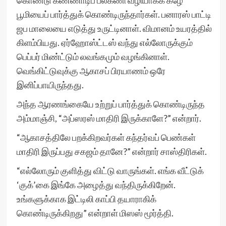
கொண்டு கண்ணாடிப் பலகணி வழியாகக் கீழே
பூமியைப் பார்த்துக் கொண்டிருந்தார்கள். பனாரஸ் பாட்டி
ஜப மாலையை எடுத்து உருட்டினாள். விமானம் உயரத்தில்
கிளம்பியது. ஏர்ஹோஸ்ட்டஸ் வந்து எல்லோருக்கும்
பெப்பர் மிண்ட்டும் லவங்கமும் வழங்கினாள்.
வெங்கிட்டுவுக்கு ஆகாசப் பிரயாணம் ஒரே
இனிப்பாயிருந்தது.
அந்த ஆரணங்கையே உற்றுப் பார்த்துக் கொண்டிருந்த
அம்மாஞ்சி, “அப்ஸரஸ் மாதிரி இருக்காளே?” என்றார்.
“ஆகாசத்திலே பறக்கிறவர்கள் கந்தர்வப் பெண்கள்
மாதிரி இருப்பது சகஜம் தானே?” என்றார் சாஸ்திரிகள்.
“எல்லோரும் குளித்து விட்டு வாருங்கள். எங்க வீட்டுக்
‘குக்’கை இங்கே அழைத்து வந்திருக்கிறேன்.
உங்களுக்காக இட்டிலி காப்பி தயாராகிக்
கொண்டிருக்கிறது” என்றாள் மிஸஸ் மூர்த்தி.