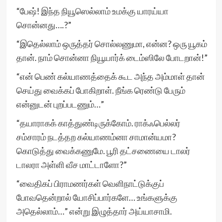
“பேஷ்! இந்த நியூஸெல்லாம் உமக்கு யாரய்யா
சொன்னது….?”
“இதெல்லாம் ஒருத்தர் சொல்லணுமா, என்ன? ஒரு யூகம்
தான். நாம் சொன்னா நியூயார்க் டைம்ஸிலே போடறான்!”
“என் பெண் கல்யாணத்தைக் கூட அந்த அம்மாள் தான்
செய்து வைக்கப் போகிறாள். நீங்க ரெண்டு பேரும்
என்னுடன் புறப்படணும்…”
“தயாராகக் காத்துண்டிருக்கோம். ராக்ஃபெல்லர்
சம்சாரம் நடத்தற கல்யாணம்னா சாமான்யமா?
கொடுத்து வைக்கணுமே. பூரி தட்சணையை டாலர்
டாலரா அள்ளி வீச மாட்டாளோ?”
“வைதிகப் பிராமணர்கள் வெளிநாட்டுக்குப்
போவதென்றால் யோசிப்பார்களே… உங்களுக்கு
அதெல்லாம்…” என்று இழுத்தார் அய்யாசாமி.