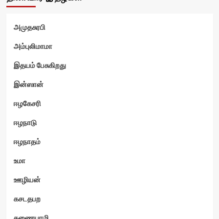
அமுதசுரபி
அம்புலிமாமா
இதயம் பேசுகிறது
இன்ஸான்
ஈழகேசரி
ஈழநாடு
ஈழநாதம்
உமா
ஊழியன்
கசடதபற
கணையாழி