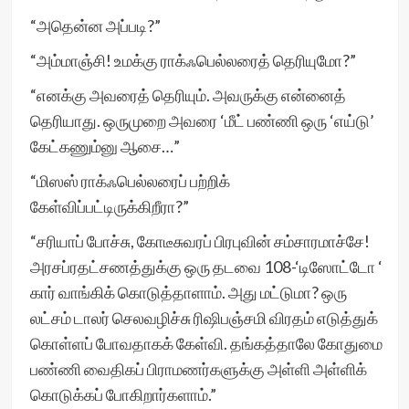
“அதென்ன அப்படி?”
“அம்மாஞ்சி! உமக்கு ராக்ஃபெல்லரைத் தெரியுமோ?”
“எனக்கு அவரைத் தெரியும். அவருக்கு என்னைத்
தெரியாது. ஒருமுறை அவரை ‘மீட் பண்ணி ஒரு ‘எய்டு’
கேட்கணும்னு ஆசை…”
“மிஸஸ் ராக்ஃபெல்லரைப் பற்றிக்
கேள்விப்பட்டிருக்கிறீரா?”
“சரியாப் போச்சு, கோடீசுவரப் பிரபுவின் சம்சாரமாச்சே!
அரசப்ரதட்சணத்துக்கு ஒரு தடவை 108-‘டிஸோட்டோ ‘
கார் வாங்கிக் கொடுத்தாளாம். அது மட்டுமா? ஒரு
லட்சம் டாலர் செலவழிச்சு ரிஷிபஞ்சமி விரதம் எடுத்துக்
கொள்ளப் போவதாகக் கேள்வி. தங்கத்தாலே கோதுமை
பண்ணி வைதிகப் பிராமணர்களுக்கு அள்ளி அள்ளிக்
கொடுக்கப் போகிறார்களாம்.”