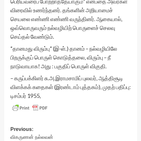
பெரியவரைப் போற்றாததேயாகும்” என்பதை அவர்கள்
விரைவில் உணர்ந்தனர். தங்களின் அறியாமைச்
செயலை எண்ணி எண்ணி வருந்தினர். ஆகையால்,
ஒவ்வொருவரும் நல்வழியிற் பொருளைச் செலவு
செய்தல் வேண்டும்.
“தானமது விரும்பு” (இ-ள்.) தானம் – நல்வழியிலே
பிறருக்குப் பொருள் கொடுத்தலை, விரும்பு – நீ
நாடுவாயாக! அது : பகுதிப் பொருள் விகுதி.
– கருப்பக்கிளர் சு.அ.இராமசாமிப் புலவர், ஆத்திசூடி
விளக்கக் கதைகள் (இரண்டாம் புத்தகம்), முதற் பதிப்பு:
டிசம்பர் 1955,
Post
Previous:
விகருணன் நல்லவன்
navigation