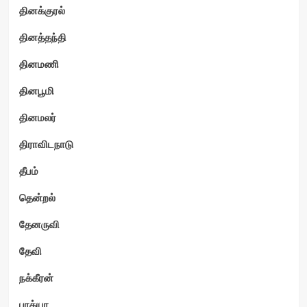
தினக்குரல்
தினத்தந்தி
தினமணி
தினபூமி
தினமலர்
திராவிடநாடு
தீபம்
தென்றல்
தேனருவி
தேவி
நக்கீரன்
பாக்யா