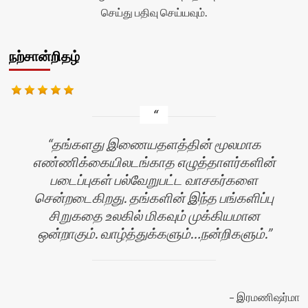
செய்து பதிவு செய்யவும்.
நற்சான்றிதழ்
தங்களது இணையதளத்தின் மூலமாக
எண்ணிக்கையிலடங்காத எழுத்தாளர்களின்
படைப்புகள் பல்வேறுபட்ட வாசகர்களை
சென்றடைகிறது. தங்களின் இந்த பங்களிப்பு
சிறுகதை உலகில் மிகவும் முக்கியமான
ஒன்றாகும். வாழ்த்துக்களும்…நன்றிகளும்.
ஜா
இரமணிஷர்மா