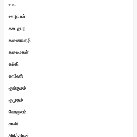
உமா
ஊழியன்
கசடதபற
கணையாழி
கலைமகள்
கல்கி
காவேரி
குங்குமம்
குமுதம்
கோகுலம்
சாவி
சிரித்திரன்