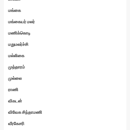
மங்கை
மங்கையர் மலர்
மணிக்கொடி
மறுமலர்ச்சி
மல்லிகை
முத்தாரம்
முல்லை
ராணி
விகடன்
விவேக சிந்தாமணி
வீரகேசரி