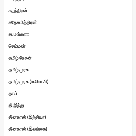
சுதந்திரன்
சுதேசமித்திரன்
சுபமங்களா
செம்மலர்
தமிழ் நேசன்
தமிழ் முரசு
தமிழ் முரசு (ம.பொ.சி)
தாய்
தி இந்து
தினகரன் (இந்தியா)
தினகரன் (இலங்கை)